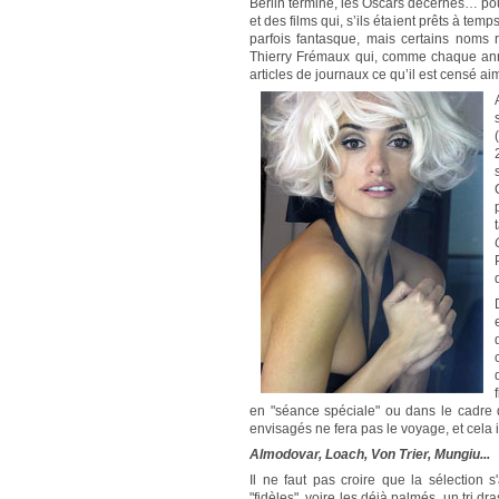
Berlin terminé, les Oscars décernés… pou
et des films qui, s’ils étaient prêts à temp
parfois fantasque, mais certains noms
Thierry Frémaux qui, comme chaque anné
articles de journaux ce qu’il est censé ai
(
en "séance spéciale" ou dans le cadre d
envisagés ne fera pas le voyage, et cela
Almodovar, Loach, Von Trier, Mungiu...
Il ne faut pas croire que la sélection
"fidèles", voire les déjà palmés, un tri d