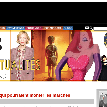
ERS
EVENEMENTS
ENTREVUES
ECRANNOART
BLOGS
 qui pourraient monter les marches