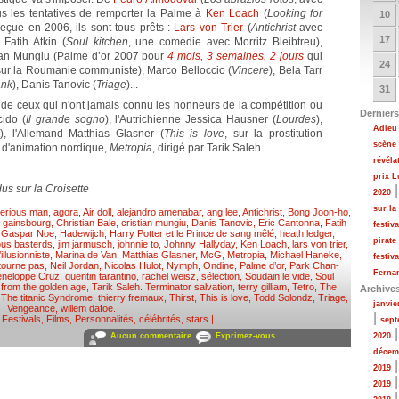
s les tentatives de remporter la Palme à
Ken Loach
(
Looking for
10
reçue en 2006, ils sont tous prêts :
Lars von Trier
(
Antichrist
avec
17
Fatih Atkin (
Soul kitchen
, une comédie avec Morritz Bleibtreu),
tian Mungiu (Palme d’or 2007 pour
4 mois, 3 semaines, 2 jours
qui
24
sur la Roumanie communiste), Marco Belloccio (
Vincere
), Bela Tarr
ank
), Danis Tanovic (
Triage
)...
31
ir de ceux qui n'ont jamais connu les honneurs de la compétition ou
Derniers
cido (
Il grande sogno
), l'Autrichienne Jessica Hausner (
Lourdes
),
Adieu 
), l'Allemand Matthias Glasner (
This is love
, sur la prostitution
scène
m d'animation nordique,
Metropia
, dirigé par Tarik Saleh.
révéla
prix 
dus sur la Croisette
2020
sur la
serious man
,
agora
,
Air doll
,
alejandro amenabar
,
ang lee
,
Antichrist
,
Bong Joon-ho
,
e gainsbourg
,
Christian Bale
,
cristian mungiu
,
Danis Tanovic
,
Eric Cantonna
,
Fatih
festiv
,
Gaspar Noe
,
Hadewijch
,
Harry Potter et le Prince de sang mêlé
,
heath ledger
,
pirate
ious basterds
,
jim jarmusch
,
johnnie to
,
Johnny Hallyday
,
Ken Loach
,
lars von trier
,
’illusionniste
,
Marina de Van
,
Matthias Glasner
,
McG
,
Metropia
,
Michael Haneke
,
festiv
tourne pas
,
Neil Jordan
,
Nicolas Hulot
,
Nymph
,
Ondine
,
Palme d’or
,
Park Chan-
Fernan
eneloppe Cruz
,
quentin tarantino
,
rachel weisz
,
sélection
,
Soudain le vide
,
Soul
 from the golden age
,
Tarik Saleh. Terminator salvation
,
terry gilliam
,
Tetro
,
The
Archive
,
The titanic Syndrome
,
thierry fremaux
,
Thirst
,
This is love
,
Todd Solondz
,
Triage
,
janvie
Vengeance
,
willem dafoe
.
|
,
Festivals
,
Films
,
Personnalités, célébrités, stars
|
sept
Aucun commentaire
Exprimez-vous
2020
décem
2019
2019