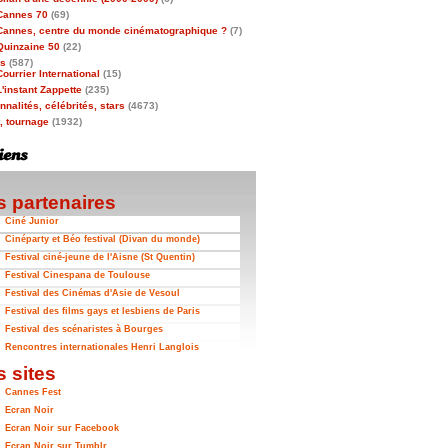
Cannes 70
(69)
Cannes, centre du monde cinématographique ?
(7)
Quinzaine 50
(22)
as
(587)
Courrier International
(15)
L'instant Zappette
(235)
nalités, célébrités, stars
(4673)
t, tournage
(1932)
 partenaires
Ciné Junior
Cinéparty et Béo festival (Divan du monde)
Festival ciné-jeune de l'Aisne (St Quentin)
Festival Cinespana de Toulouse
Festival des Cinémas d'Asie de Vesoul
Festival des films gays et lesbiens de Paris
Festival des scénaristes à Bourges
Rencontres internationales Henri Langlois
 sites
Cannes Fest
Ecran Noir
Ecran Noir sur Facebook
Ecran Noir sur Tumblr