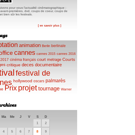
ivons pour vous l'actualité cinématographique :
, avant-premières, dvd, coups de coeur, coups de
t bien sûr les festivals.
[ en savoir plus ]
tation
animation
berlinale
Berlin
cannes
office
cannes 2015
cannes 2016
Courts
court metrage
 2017
cinéma français
ges
deces
documentaire
critique
tival
festival de
palmarès
nes
hollywood
oscars
projet
Prix
tournage
ue
Warner
Ma
Me
J
V
S
D
1
2
4
5
6
7
8
9