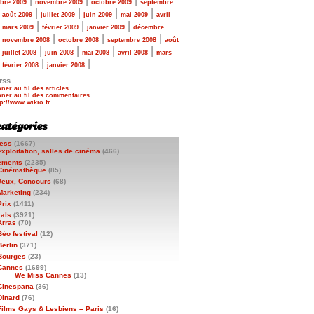
|
|
|
bre 2009
novembre 2009
octobre 2009
septembre
|
|
|
|
|
août 2009
juillet 2009
juin 2009
mai 2009
avril
|
|
|
|
mars 2009
février 2009
janvier 2009
décembre
|
|
|
|
novembre 2008
octobre 2008
septembre 2008
août
|
|
|
|
|
juillet 2008
juin 2008
mai 2008
avril 2008
mars
|
|
|
février 2008
janvier 2008
rss
ner au fil des articles
ner au fil des commentaires
ess
(1667)
exploitation, salles de cinéma
(466)
ements
(2235)
Cinémathèque
(85)
Jeux, Concours
(68)
Marketing
(234)
Prix
(1411)
vals
(3921)
Arras
(70)
Béo festival
(12)
Berlin
(371)
Bourges
(23)
Cannes
(1699)
We Miss Cannes
(13)
Cinespana
(36)
Dinard
(76)
Films Gays & Lesbiens – Paris
(16)