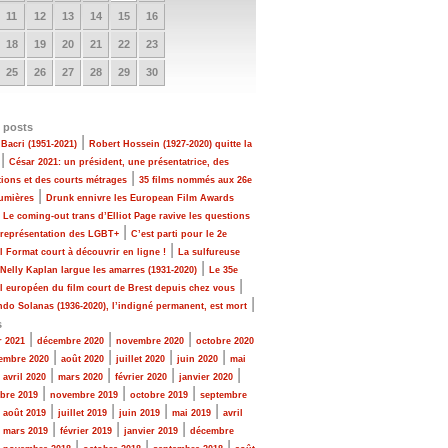
11
12
13
14
15
16
18
19
20
21
22
23
25
26
27
28
29
30
 posts
|
Bacri (1951-2021)
Robert Hossein (1927-2020) quitte la
|
César 2021: un président, une présentatrice, des
|
tions et des courts métrages
35 films nommés aux 26e
|
Lumières
Drunk ennivre les European Film Awards
|
Le coming-out trans d’Elliot Page ravive les questions
|
 représentation des LGBT+
C’est parti pour le 2e
|
al Format court à découvrir en ligne !
La sulfureuse
|
 Nelly Kaplan largue les amarres (1931-2020)
Le 35e
|
al européen du film court de Brest depuis chez vous
|
do Solanas (1936-2020), l’indigné permanent, est mort
s
|
|
|
r 2021
décembre 2020
novembre 2020
octobre 2020
|
|
|
|
embre 2020
août 2020
juillet 2020
juin 2020
mai
|
|
|
|
|
avril 2020
mars 2020
février 2020
janvier 2020
|
|
|
bre 2019
novembre 2019
octobre 2019
septembre
|
|
|
|
|
août 2019
juillet 2019
juin 2019
mai 2019
avril
|
|
|
|
mars 2019
février 2019
janvier 2019
décembre
|
|
|
|