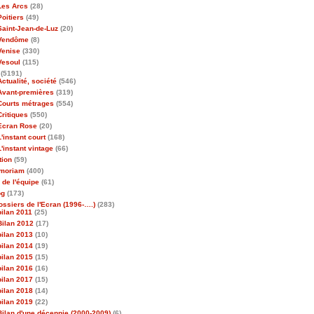
Les Arcs
(28)
Poitiers
(49)
Saint-Jean-de-Luz
(20)
Vendôme
(8)
Venise
(330)
Vesoul
(115)
(5191)
Actualité, société
(546)
Avant-premières
(319)
Courts métrages
(554)
Critiques
(550)
Ecran Rose
(20)
L'instant court
(168)
L'instant vintage
(66)
tion
(59)
emoriam
(400)
 de l'équipe
(61)
og
(173)
ossiers de l'Ecran (1996-….)
(283)
bilan 2011
(25)
Bilan 2012
(17)
bilan 2013
(10)
bilan 2014
(19)
bilan 2015
(15)
bilan 2016
(16)
bilan 2017
(15)
bilan 2018
(14)
bilan 2019
(22)
Bilan d'une décennie (2000-2009)
(6)