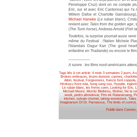
Peneloppe Cruz) dont on ne compte plu
Eric
, sur et avec Eric Cantonna) qui l'a 
Willem Dafoe et Charlotte Gainsbourg), 
Michael Haneke
(
Le ruban blanc
), Cris
revient avec
Tales from the golden age
, 
(
The Turin horse
), Andreas Arnold (
Fish t
Toutefois, la surprise pourrait aussi ven
même du Festival : l'Italien Michele Pla
l'Islandais Dagur Kari (The good heart
enfantine en Thaïlande) ou encore le fil
__________
A suivre : les films nord-américains atten
Tags liés à cet article:
4 mois 3 semaines 2 jours
,
A 
Broken embraces
,
bruno dumont
,
cannes
,
charlott
Atkin
,
festival
,
Forgiveness
,
francis ford coppola
Hirokazu Kore-eda
,
hong sang soo
,
Hypatie
,
inglor
Le ruban blanc
,
les freres coen
,
Looking for Eric
,
L
Michael Moore
,
Morritz Bleibtreu
,
Mother
,
Ne te re
wook
,
pedro almodovar
,
Pen-ek Ratanaruang
,
P
kitchen
,
sylvain chomet
,
taking woodstock
,
Tales
Imaginarium Of Dr. Parnassus
,
The limits of control
Publié dans
Cannes