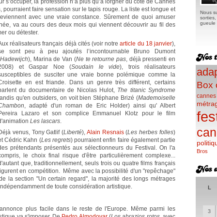
r s’occuper, la profession n’a plus qu’à lorgner du côté de Cannes
s, pourraient faire sensation sur le tapis rouge. La liste est longue et
Nous su
 reviennent avec une vraie constance. Sûrement de quoi amuser
sorties
gueule e
e, va au cours des deux mois qui viennent découvrir au fil des
mer ou détester.
Aux réalisateurs français déjà cités (voir notre
article du 18 janvier
),
se sont peu à peu ajoutés l’incontournable Bruno Dumont
Hadewijch
), Marina de Van (
Ne te retourne pas
, déjà pressenti en
2008) et Gaspar Noe (
Soudain le vide
), trois réalisateurs
adap
susceptibles de susciter une vraie bonne polémique comme la
Croisette en est friande. Dans un genre très différent, certains
Box 
parlent du documentaire de Nicolas Hulot,
The titanic Syndrome
cannes
tandis qu'en outsiders, on voit bien Stéphane Brizé (
Mademoiselle
métra
Chambon
, adapté d'un roman de Eric Holder) ainsi qu' Albert
fes
Pereira Lazaro et son complice Emmanuel Klotz pour le film
d'animation
Les lascars
.
can
Déjà venus, Tony Gatlif (
Liberté
),
Alain Resnais
(
Les herbes folles
)
et Cédric Kahn (
Les regrets
) pourraient enfin faire également partie
politiq
des prétendants présentés aux sélectionneurs du Festival. On l'a
Bros
compris, le choix final risque d'être particulièrement complexe...
d'autant que, traditionnellement, seuls trois ou quatre films français
figurent en compétition. Même avec la possibilité d'un "repêchage"
e la section "Un certain regard", la majorité des longs métrages
 indépendamment de toute considération artistique.
L
 s'annonce plus facile dans le reste de l'Europe. Même parmi les
3
rastique va s'imposer. De
Pedro Almodovar
(
Los abrazios rotos
, avec