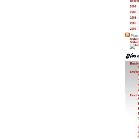
décem
2009
2009
2008
2008
2008
Flux 
S'abon
S'abon
Busin
Evén
Festi