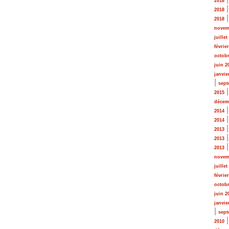
2018
2018
2018
novem
juillet
févrie
octobr
juin 2
janvie
|
sept
2015
décem
2014
2014
2013
2013
2013
novem
juillet
févrie
octobr
juin 2
janvie
|
sept
2010