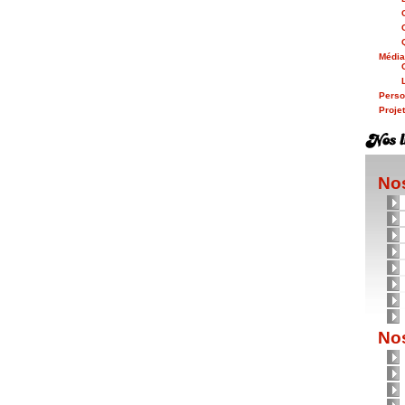
Médi
Person
Proje
Nos
Nos