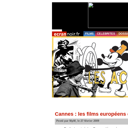
FILMS
CELEBRITES
DOSSI
Cannes : les films européens
Posté par MpM, le 27 février 2009