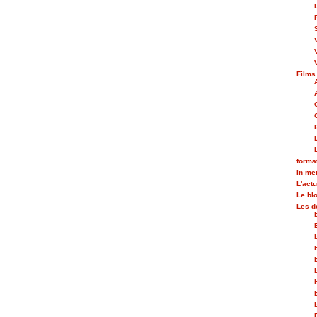
Films
forma
In m
L'actu
Le bl
Les d