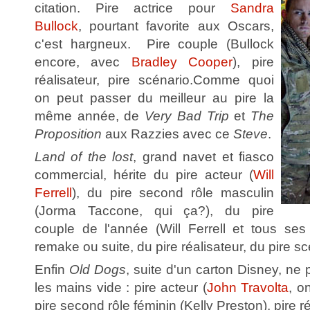
citation. Pire actrice pour
Sandra
Bullock
, pourtant favorite aux Oscars,
c'est hargneux. Pire couple (Bullock
encore, avec
Bradley Cooper
), pire
réalisateur, pire scénario.Comme quoi
on peut passer du meilleur au pire la
même année, de
Very Bad Trip
et
The
Proposition
aux Razzies avec ce
Steve
.
Land of the lost
, grand navet et fiasco
commercial, hérite du pire acteur (
Will
Ferrell
), du pire second rôle masculin
(Jorma Taccone, qui ça?), du pire
couple de l'année (Will Ferrell et tous ses 
remake ou suite, du pire réalisateur, du pire s
Enfin
Old Dogs
, suite d'un carton Disney, ne 
les mains vide : pire acteur (
John Travolta
, o
pire second rôle féminin (Kelly Preston), pire ré