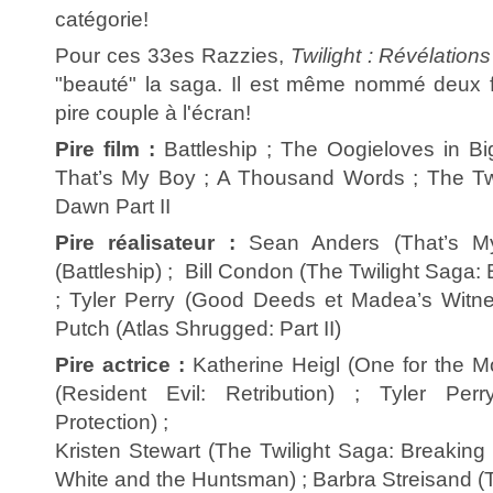
catégorie!
Pour ces 33es Razzies,
Twilight : Révélations
"beauté" la saga. Il est même nommé deux f
pire couple à l'écran!
Pire film :
Battleship ; The Oogieloves in Bi
That’s My Boy ; A Thousand Words ; The Twi
Dawn Part II
Pire réalisateur :
Sean Anders (That’s M
(Battleship) ; Bill Condon (The Twilight Saga:
; Tyler Perry (Good Deeds et Madea’s Witne
Putch (Atlas Shrugged: Part II)
Pire actrice :
Katherine Heigl (One for the M
(Resident Evil: Retribution) ; Tyler Per
Protection) ;
Kristen Stewart (The Twilight Saga: Breaking
White and the Huntsman) ; Barbra Streisand (T