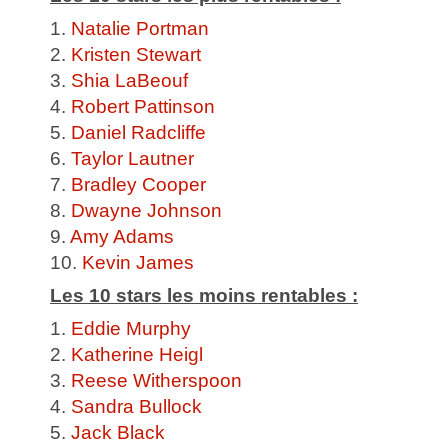
1.
Natalie Portman
2.
Kristen Stewart
3.
Shia LaBeouf
4.
Robert Pattinson
5.
Daniel Radcliffe
6.
Taylor Lautner
7.
Bradley Cooper
8.
Dwayne Johnson
9.
Amy Adams
10.
Kevin James
Les 10 stars les moins rentables :
1.
Eddie Murphy
2.
Katherine Heigl
3.
Reese Witherspoon
4.
Sandra Bullock
5.
Jack Black