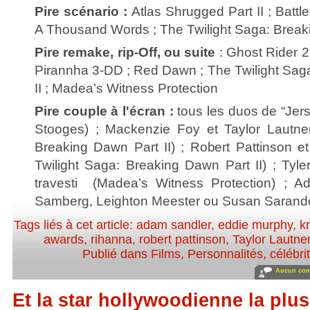
Pire scénario :
Atlas Shrugged Part II ; Battl
A Thousand Words ; The Twilight Saga: Breaki
Pire remake, rip-Off, ou suite
: Ghost Rider 2
Pirannha 3-DD ; Red Dawn ; The Twilight Sag
II ; Madea’s Witness Protection
Pire couple à l'écran :
tous les duos de “Jer
Stooges) ; Mackenzie Foy et Taylor Lautner
Breaking Dawn Part II) ; Robert Pattinson et
Twilight Saga: Breaking Dawn Part II) ; Tyle
travesti (Madea’s Witness Protection) ; 
Samberg, Leighton Meester ou Susan Sarando
Tags liés à cet article:
adam sandler
,
eddie murphy
,
k
awards
,
rihanna
,
robert pattinson
,
Taylor Lautne
Publié dans
Films
,
Personnalités, célébrit
Aucun com
Et la star hollywoodienne la plus