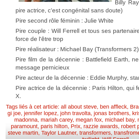
Billy Ra
pire actrice, c'est congénital sans doute)
Pire second rôle féminin : Julie White
Pire couple : Will Ferrell et tous ses partenair
force de l'être trop
Pire réalisateur : Michael Bay (Transformers 2
Pire film de la décennie : Battlefield Earth, n
message pernicieux
Pire acteur de la décennie : Eddie Murphy, s
Pire actrice de la décennie : Paris Hilton, qui 
X.
Tags liés à cet article:
all about steve
,
ben affleck
,
Bra
gi joe
,
jennifer lopez
,
john travolta
,
jonas brothers
,
kr
madonna
,
mariah carey
,
megan fox
,
michael bay
,
paramount
,
paris hilton
,
Prix
,
razzie awards
,
robert 
steve martin
,
Taylor Lautner
,
transformers
,
transfrome