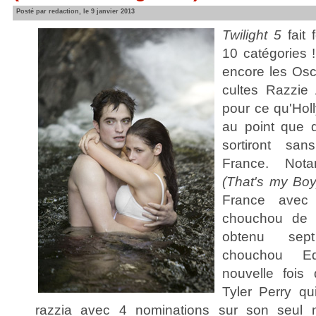
Posté par redaction, le 9 janvier 2013
Twilight 5
fait 
10 catégories !
encore les Osca
cultes Razzie 
pour ce qu'Holl
au point que 
sortiront sa
France. No
(That's my Boy
France avec
chouchou de 
obtenu sept
chouchou E
nouvelle fois 
Tyler Perry qui
razzia avec 4 nominations sur son seul