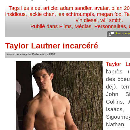
Tags liés à cet article:
adam sandler
,
avatar
,
bilan 2
insidious
,
jackie chan
,
les schtroumpfs
,
megan fox
,
Ta
vin diesel
,
will smith
.
Publié dans
Films
,
Médias
,
Personnalités, c
Aucun com
Taylor Lautner incarcéré
Posté par vincy, le 15 décembre 2010
Taylor L
l'après
Tw
des coeu
déjà te
John Si
Collins,
Isaacs
Sigourne
Nathan,