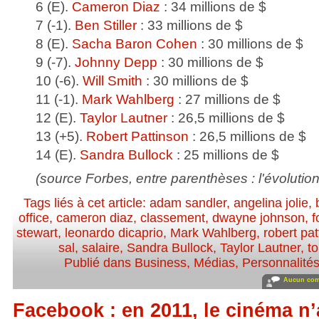
6 (E).
Cameron Diaz
: 34 millions de $
7 (-1).
Ben Stiller
: 33 millions de $
8 (E).
Sacha Baron Cohen
: 30 millions de $
9 (-7).
Johnny Depp
: 30 millions de $
10 (-6).
Will Smith
: 30 millions de $
11 (-1).
Mark Wahlberg
: 27 millions de $
12 (E).
Taylor Lautner
: 26,5 millions de $
13 (+5).
Robert Pattinson
: 26,5 millions de $
14 (E).
Sandra Bullock
: 25 millions de $
(source Forbes, entre parenthèses : l'évolutio
Tags liés à cet article:
adam sandler
,
angelina jolie
,
office
,
cameron diaz
,
classement
,
dwayne johnson
,
f
stewart
,
leonardo dicaprio
,
Mark Wahlberg
,
robert pa
sal
,
salaire
,
Sandra Bullock
,
Taylor Lautner
,
t
Publié dans
Business
,
Médias
,
Personnalités,
Aucun com
Facebook : en 2011, le cinéma n’