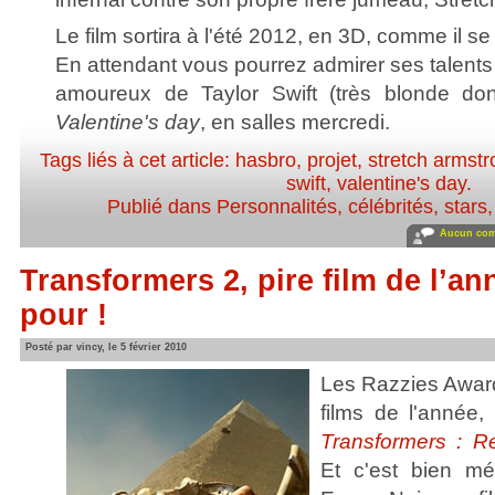
Le film sortira à l'été 2012, en 3D, comme il se
En attendant vous pourrez admirer ses talent
amoureux de Taylor Swift (très blonde do
Valentine's day
, en salles mercredi.
Tags liés à cet article:
hasbro
,
projet
,
stretch armst
swift
,
valentine's day
.
Publié dans
Personnalités, célébrités, stars
Aucun com
Transformers 2, pire film de l’a
pour !
Posté par vincy, le 5 février 2010
Les Razzies Award
films de l'année
Transformers : R
Et c'est bien mé