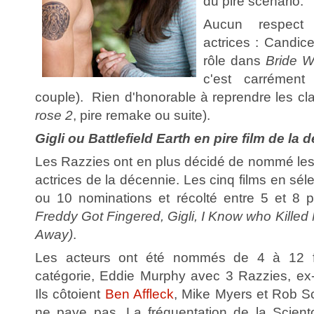
du pire scénario.
Aucun respect
actrices : Candic
rôle dans
Bride W
c'est carrément 
couple). Rien d'honorable à reprendre les cl
rose 2
, pire remake ou suite).
Gigli ou Battlefield Earth en pire film de la
Les Razzies ont en plus décidé de nommé les p
actrices de la décennie. Les cinq films en sél
ou 10 nominations et récolté entre 5 et 8 p
Freddy Got Fingered, Gigli, I Know who Killed 
Away)
.
Les acteurs ont été nommés de 4 à 12 f
catégorie, Eddie Murphy avec 3 Razzies, ex
Ils côtoient
Ben Affleck
, Mike Myers et Rob S
ne paye pas. La fréquentation de la Scient