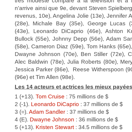
très modeste comparé à la télévision et a
n'arrive ainsi que 9e, devant Steven Spielberg
revenus, 10e), Angelina Jolie (13e), Jennifer A
(28e), Michale Bay (35e), George Lucas (3
(43e), Leonardo DiCaprio (46e), Ashton K
Bullock (55e), Johnny Depp (56e), Adam Sand
(58e), Cameron Diaz (59e), Tom Hanks (65e), 
Dwayne Johnson (70e), Ben Stiller (72e), C
Alec Baldwin (78e), Julia Roberts (80e), Mer
Jessica Parker (86e), Reese Witherspoon (9
(96e) et Tim Allen (98e).
Les 14 acteurs et actrices les mieux payée
1 (+13).
Tom Cruise
: 75 millions de $
2 (-1).
Leonardo DiCaprio
: 37 millions de $
3 (=).
Adam Sandler
: 37 millions de $
4 (E).
Dwayne Johnson
: 36 millions de $
5 (+13).
Kristen Stewart
: 34.5 millions de $