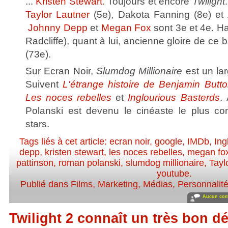
...
Kristen Stewart
. Toujours et encore
Twilight
Taylor Lautner
(5e), Dakota Fanning (8e) et
Johnny Depp
et
Megan Fox
sont 3e et 4e. Ha
Radcliffe), quant à lui, ancienne gloire de ce
(73e).
Sur Ecran Noir,
Slumdog Millionaire
est un la
Suivent
L'étrange histoire de Benjamin Butt
Les noces rebelles
et
Inglourious Basterds
.
Polanski est devenu le cinéaste le plus co
stars.
Tags liés à cet article:
ecran noir
,
google
,
IMDb
,
Ing
depp
,
kristen stewart
,
les noces rebelles
,
megan fo
pattinson
,
roman polanski
,
slumdog millionaire
,
Tayl
youtube
.
Publié dans
Films
,
Marketing
,
Médias
,
Personnalité
Aucun com
Twilight 2 connaît un très bon 