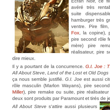
Ecran Noir, ce fi
avéré très rent
suite dispensab
hamburger très g
ventre. Pire film,
Fox
, la copine), 
pire second rôle f
mère) pire rem
réalisateur, pire
dire mieux.
Il y a pourtant de la concurrence.
G.I. Joe : 
All About Steve
,
Land of the Lost
et
Old Dogs
ça nous semble justifié.
G.I. Joe
est aussi ci
rôle masculin (Marlon Wayans), pire second 
Miller
), pire remake ou suite, pire réalisateur
deux sont produits par Paramount et tirés de 
All About Steve
s'attire aussi plusieurs