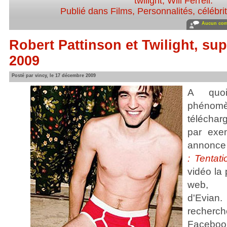
twilight
,
Will Ferrell
.
Publié dans
Films
,
Personnalités, célébrit
Aucun com
Robert Pattinson et Twilight, su
2009
Posté par vincy, le 17 décembre 2009
A quoi
phénom
télécha
par exe
annonce
: Tentati
vidéo la 
web, 
d'Evian
recherc
Facebook