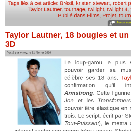
Tags liés à cet article:
Brésil
,
kristen stewart
,
robert 
Taylor Lautner
,
tournage
,
twilight
,
twilight 4
,
Publié dans
Films
,
Projet, tour
Aucun com
Taylor Lautner, 18 bougies et un
3D
Posté par vincy, le 11 février 2010
Le loup-garou le plu
pouvoir garder sa muscu
célèbre ses 18 ans,
Tay
confirmation qu'il in
Armstrong
. Cette figur
Joe
et les
Transformer
pouvoir être élastique en m
trois. Le script, écrit par 
Tout-Puissant
), le mettra
infernal contre son propre frère jumeau, Stret