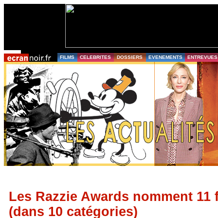
FILMS
CELEBRITES
DOSSIERS
EVENEMENTS
ENTREVUES
Les Razzie Awards nomment 11 fo
(dans 10 catégories)