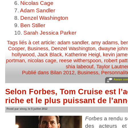
6.
Nicolas Cage
7.
Adam Sandler
8.
Denzel Washington
9.
Ben Stiller
10.
Sarah Jessica Parker
Tags liés à cet article:
adam sandler
,
amy adams
,
ben
Cooper
,
Business
,
Denzel Washington
,
dwayne john
hollywood
,
Jack Black
,
Katherine Heigl
,
kevin jame
portman
,
nicolas cage
,
reese witherspoon
,
robert pat
shia labeouf
,
Taylor Lautne
Publié dans
Bilan 2012
,
Business
,
Personnalité
Aucun com
Selon Forbes, Tom Cruise est l’a
riche et le plus puissant de l’an
Posté par vincy, le 5 juillet 2012
Forbes
a rendu s
des acteurs et