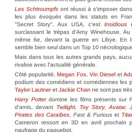
Les Schtroumpfs
ont réussi à s'imposer dans
les plus évoqués dans les statuts en France
"Secret Story". Aux USA, c'est
Insidious
q
surclassant le trépas d'Amy Winehouse. Au 
même 6e, devant la guerre en Libye. En I
semble bien seul dans un Top 10 nécrologique 
Mais dans tous les autres grands pays, aucun
rivalise avec l'actualité générale.
Côté popularité,
Megan Fox
,
Vin Diesel
et
Ad
podium des comédiens et comédiennes les 
Taylor Lautner
et
Jackie Chan
ne sont pas très
Harry Potter
domine les films présents sur
d'amis, devant
Twilight
,
Toy Story
,
Avatar
, 
Pirates des Caraïbes
, Fast & Furious
et
Tita
Cameron ressort en 3D en avril prochain p
naufrage du paquebot.