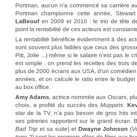
Portman, aucun n'a commencé sa carrière av
Portman championne cette année, Stewart 
LaBeouf
en 2009 et 2010 : le trio de tête 
point la rentabilité de ces acteurs est constant
La rentabilité bénéficie évidemment à des ac
sont souvent plus faibles que ceux des grosse
Pitt, Jolie ...) même si le salaire n'est pas le c
est simple : on prend les recettes des trois der
plus de 2000 écrans aux USA, d'un comédien s
années, et on calcule le ratio entre le budget 
au box office.
Amy Adams
, actrice nommée aux Oscars, plu
choix, a profité du succès des
Muppets
.
Ke
star de la TV, n'a pas besoin de gros hits i
ses pitreries rapportent sur le grand écran. 
Bad Trip
et sa suite) et
Dwayne Johnson
(
V
terre 2
) sont les premiers rôles de films aux b