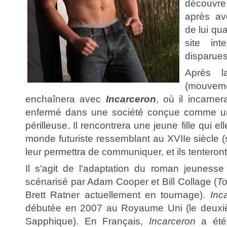
découvre
après av
de lui qua
site in
disparues
Après l
(mouvem
enchaînera avec
Incarceron
, où il incarn
enfermé dans une société conçue comme un
périlleuse. Il rencontrera une jeune fille qui el
monde futuriste ressemblant au XVIIe siècle (s
leur permettra de communiquer, et ils tenteront
Il s'agit de l'adaptation du roman jeunesse
scénarisé par Adam Cooper et Bill Collage (
To
Brett Ratner actuellement en tournage).
Inc
débutée en 2007 au Royaume Uni (le deuxi
Sapphique). En Français,
Incarceron
a été