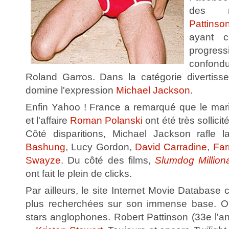
des r
Pattinso
ayant c
progre
confond
Roland Garros. Dans la catégorie divertisse
domine l'expression
Michael Jackson
.
Enfin Yahoo ! France a remarqué que le ma
et l'affaire
Roman Polanski
ont été très sollici
Côté disparitions, Michael Jackson rafle 
Bashung
, Lucy Gordon,
David Carradine
,
Far
Swayze
. Du côté des films,
Slumdog Milliona
ont fait le plein de clicks.
Par ailleurs, le site Internet Movie Database 
plus recherchées sur son immense base. O
stars anglophones. Robert Pattinson (33e l'an 