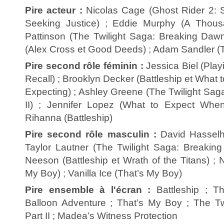
Pire acteur :
Nicolas Cage (Ghost Rider 2: S
Seeking Justice) ; Eddie Murphy (A Thous
Pattinson (The Twilight Saga: Breaking Dawn 
(Alex Cross et Good Deeds) ; Adam Sandler (
Pire second rôle féminin :
Jessica Biel (Play
Recall) ; Brooklyn Decker (Battleship et What
Expecting) ; Ashley Greene (The Twilight Sag
II) ; Jennifer Lopez (What to Expect When
Rihanna (Battleship)
Pire second rôle masculin :
David Hasselh
Taylor Lautner (The Twilight Saga: Breaking
Neeson (Battleship et Wrath of the Titans) ;
My Boy) ; Vanilla Ice (That’s My Boy)
Pire ensemble à l'écran :
Battleship ; T
Balloon Adventure ; That’s My Boy ; The Tw
Part II ; Madea’s Witness Protection