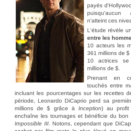
payés d'Hollywo
puisqu'aucun a
n'atteint ces niv
L'étude révèle 
entre les homme
10 acteurs les 
361 millions de 
10 actrices se
millions de $.
Prenant en co
touchés entre m
incluant les pourcentages sur les recettes de
période, Leonardo DiCaprio perd sa premiè
millions de $ grâce à
Inception
) au profi
enchaîne les tournages et bénéficie du bon
Impossible III
. Notons, cependant que DiCapri