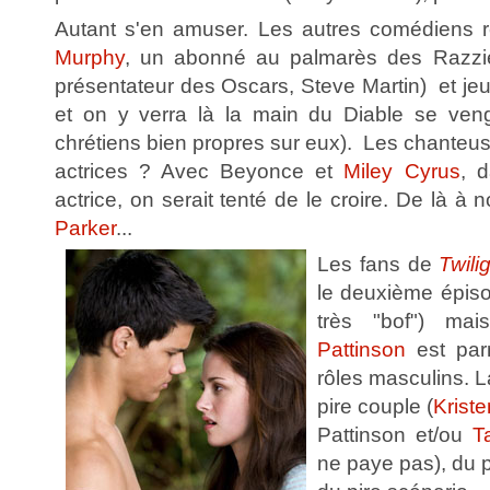
Autant s'en amuser. Les autres comédiens ré
Murphy
, un abonné au palmarès des Razzie
présentateur des Oscars, Steve Martin) et jeu
et on y verra là la main du Diable se ven
chrétiens bien propres sur eux). Les chanteu
actrices ? Avec Beyonce et
Miley Cyrus
, d
actrice, on serait tenté de le croire. De là 
Parker
...
Les fans de
Twili
le deuxième épis
très "bof") ma
Pattinson
est par
rôles masculins. L
pire couple (
Kriste
Pattinson et/ou
T
ne paye pas), du p