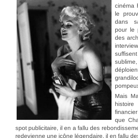
cinéma 
le prou
dans sa
pour le
des arch
intervi
suffise
sublim
déplo
grandilo
pompeu
Mais Ma
histoir
financi
que Cha
spot publicitaire, il en a fallu des rebondisse
redevienne une icône légendaire, il en fallu de