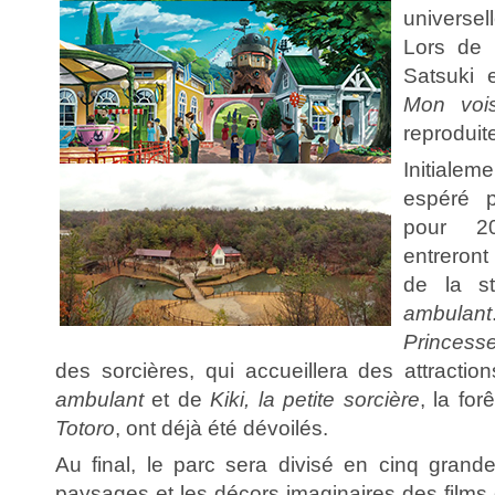
universe
Lors de 
Satsuki 
Mon vois
reproduit
Initiale
espéré 
pour 20
entreront
de la s
ambulant
Princess
des sorcières, qui accueillera des attracti
ambulant
et de
Kiki, la petite sorcière
, la fo
Totoro
, ont déjà été dévoilés.
Au final, le parc sera divisé en cinq grand
paysages et les décors imaginaires des films