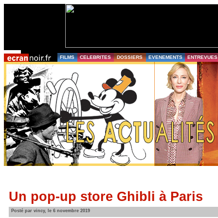
FILMS
CELEBRITES
DOSSIERS
EVENEMENTS
ENTREVUES
Un pop-up store Ghibli à Paris
Posté par vincy, le 6 novembre 2019