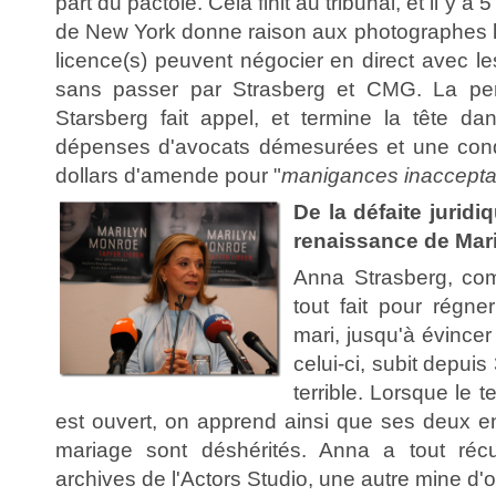
part du pactole. Cela finit au tribunal, et il y a 5
de New York donne raison aux photographes lé
licence(s) peuvent négocier en direct avec l
sans passer par Strasberg et CMG. La per
Starsberg fait appel, et termine la tête d
dépenses d'avocats démesurées et une con
dollars d'amende pour "
manigances inaccepta
De la défaite juridi
renaissance de Mar
Anna Strasberg, com
tout fait pour régne
mari, jusqu'à évincer
celui-ci, subit depui
terrible. Lorsque le 
est ouvert, on apprend ainsi que ses deux e
mariage sont déshérités. Anna a tout réc
archives de l'Actors Studio, une autre mine d'o