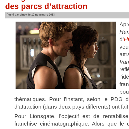
des parcs d’attraction
Posté par vincy, le 10 novembre 2013
Ap
Har
d'
H
vo
att
Var
réf
l'i
fra
po
thématiques. Pour l'instant, selon le PDG 
d'attraction (dans deux pays différents) ont fai
Pour Lionsgate, l'objectif est de rentabil
franchise cinématographique. Alors que le