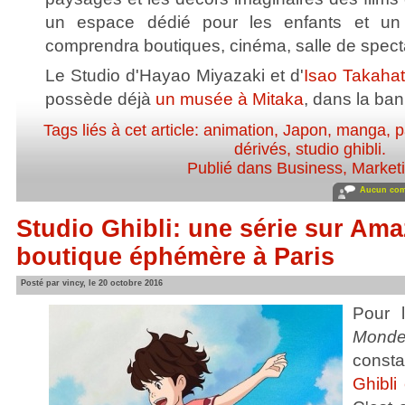
un espace dédié pour les enfants et un 
comprendra boutiques, cinéma, salle de specta
Le Studio d'Hayao Miyazaki et d'
Isao Takahat
possède déjà
un musée à Mitaka
, dans la ban
Tags liés à cet article:
animation
,
Japon
,
manga
,
p
dérivés
,
studio ghibli
.
Publié dans
Business
,
Market
Aucun com
Studio Ghibli: une série sur Am
boutique éphémère à Paris
Posté par vincy, le 20 octobre 2016
Pour 
Mond
const
Ghibli