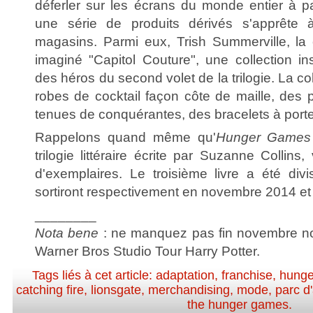
déferler sur les écrans du monde entier à p
une série de produits dérivés s'apprête 
magasins. Parmi eux, Trish Summerville, la 
imaginé "Capitol Couture", une collection i
des héros du second volet de la trilogie. La c
robes de cocktail façon côte de maille, des 
tenues de conquérantes, des bracelets à porter
Rappelons quand même qu'
Hunger Games
trilogie littéraire écrite par Suzanne Collins
d'exemplaires. Le troisième livre a été div
sortiront respectivement en novembre 2014 e
________
Nota bene
: ne manquez pas fin novembre notr
Warner Bros Studio Tour Harry Potter.
Tags liés à cet article:
adaptation
,
franchise
,
hunge
catching fire
,
lionsgate
,
merchandising
,
mode
,
parc d'
the hunger games
.