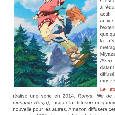
C'est a
a rédui
actif
active
l'exte
quelqu
la réa
métr
Miyaza
/Boro
datan
diffus
musée 
Le st
réalisé une série en 2014,
Ronya, fille de
musume Ronja)
, jusque là diffusée unique
nouvelle pour les autres, Amazon diffusera cet