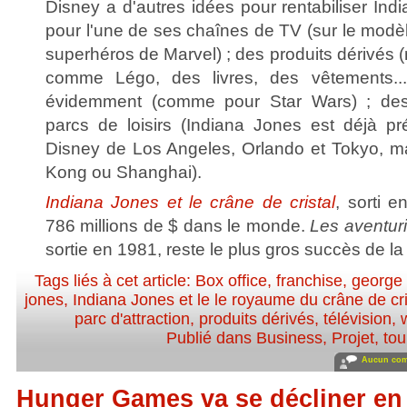
Disney a d'autres idées pour rentabiliser Ind
pour l'une de ses chaînes de TV (sur le modè
superhéros de Marvel) ; des produits dérivés
comme Légo, des livres, des vêtements...
évidemment (comme pour Star Wars) ; des 
parcs de loisirs (Indiana Jones est déjà p
Disney de Los Angeles, Orlando et Tokyo, m
Kong ou Shanghai).
Indiana Jones et le crâne de cristal
, sorti e
786 millions de $ dans le monde.
Les aventuri
sortie en 1981, reste le plus gros succès de la
Tags liés à cet article:
Box office
,
franchise
,
george 
jones
,
Indiana Jones et le le royaume du crâne de cri
parc d'attraction
,
produits dérivés
,
télévision
,
Publié dans
Business
,
Projet, to
Aucun com
Hunger Games va se décliner en 