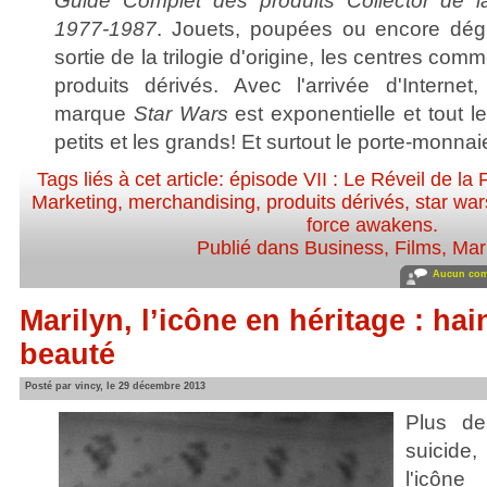
Guide Complet des produits Collector de l
1977-1987
. Jouets, poupées ou encore dégu
sortie de la trilogie d'origine, les centres com
produits dérivés. Avec l'arrivée d'Internet
marque
Star Wars
est exponentielle et tout l
petits et les grands! Et surtout le porte-monnaie
Tags liés à cet article:
épisode VII : Le Réveil de la 
Marketing
,
merchandising
,
produits dérivés
,
star war
force awakens
.
Publié dans
Business
,
Films
,
Mar
Aucun com
Marilyn, l’icône en héritage : hain
beauté
Posté par vincy, le 29 décembre 2013
Plus d
suicide,
l'icôn