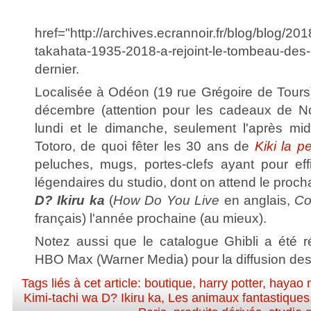
href="http://archives.ecrannoir.fr/blog/blog/20
takahata-1935-2018-a-rejoint-le-tombeau-des-
dernier.
Localisée à Odéon (19 rue Grégoire de Tours)
décembre (attention pour les cadeaux de Noë
lundi et le dimanche, seulement l'après mid
Totoro, de quoi fêter les 30 ans de
Kiki la pe
peluches, mugs, portes-clef
s
ayant pour ef
légendaires du studio, dont on attend le procha
D? Ikiru ka
(
How Do You Live
en anglais,
Co
français) l'année prochaine (au mieux).
Notez aussi que le catalogue Ghibli a été 
HBO Max (Warner Media) pour la diffusion des 
Tags liés à cet article:
boutique
,
harry potter
,
hayao 
Kimi-tachi wa D? Ikiru ka
,
Les animaux fantastiques