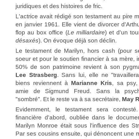
juridiques et des histoires de fric.
L'actrice avait rédigé son testament au pire 
en janvier 1961. Elle vient de divorcer d'Arthur
flop au box office (
Le milliardaire
) et d'un to
désaxés
). On évoque déjà son déclin.
Le testament de Marilyn, hors cash (pour s
soeur et pour le soutien financier à sa mère, i
50% de son patrimoine revient à son pygmal
Lee Strasberg
. Sans lui, elle ne "travaille
biens reviennent à
Marianne Kris
, sa psy,
amie de Sigmund Freud. Sans la psychan
"sombré". Et le reste va à sa secrétaire,
May 
Evidemment, le testament sera contesté.
financière d'abord, oubliée dans le docume
Marilyn Monroe était sous l'influence des St
Par ses cousins ensuite, qui dénoncent une m