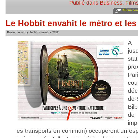
Publié dans
Business
,
Film
Aucun com
Le Hobbit envahit le métro et les 
Posté par vincy, le 24 novembre 2012
A p
jus
sta
pro
Par
cou
déc
de
Bil
de
imp
les transports en commun) occuperont un esp