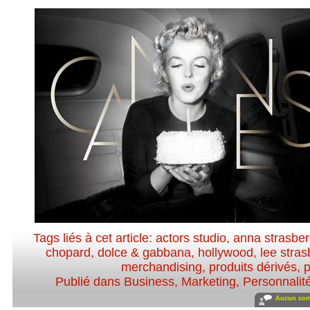
Tags liés à cet article:
actors studio
,
anna strasbe
chopard
,
dolce & gabbana
,
hollywood
,
lee stra
merchandising
,
produits dérivés
,
p
Publié dans
Business
,
Marketing
,
Personnalité
Aucun com