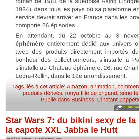
roman de 1981 de la suédoise Astrid Lindgr
1984), dans tous les pays où sa plateforme en 
service devrait arriver en France dans les pro
comporte 26 épisodes.
En attendant, du 22 octobre au 3 nov
éphémère
entièrement dédié aux univers on
avec des produits directement importés du
bonheur des collectionneurs, s'installe à P
s'installe au Château éphémère, 26, rue Char
Ledru-Rollin, dans le 12e arrondissement.
Tags liés à cet article:
Amazon
,
animation
,
commer
produits dérivés
,
ronya fille de brigand
,
série t
Publié dans
Business
,
L'instant Zappett
Aucun com
Star Wars 7: du bikini sexy de la
la capote XXL Jabba le Hutt