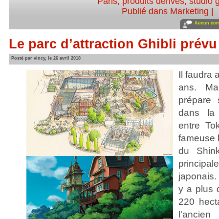
Paris
,
produits dérivés
,
studio g
Publié dans
Marketing
|
Aucun com
Le parc d’attraction Ghibli prév
Posté par vincy, le 26 avril 2018
Il faudra
ans. M
prépare 
dans la
entre To
fameuse l
du Shink
principal
japonais.
y a plus 
220 hect
l'ancien