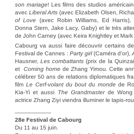
son
mariage
! Les films des studios américain
avec
Liberal Arts
(avec Elizabeth Olsen, Richa
of Love
(avec Robin Williams, Ed Harris)
Donna Stern, Jake Lacy, Gaby) et le très att
de John Carney (avec Keira Knightley et Mark 
Cabourg va aussi faire découvrir certains de
Festival de Cannes :
Party girl
(Caméra d’or),
Hausner,
Les combattants
(prix de la Quinza
et
Coming home
de Zhang Yimou. Cette anné
célébrer 50 ans de relations diplomatiques fr
film
Le Cerf-volant du bout du monde
de Ro
Kia-Yi et aussi
The Grandmaster
de Wong K
actrice Zhang Ziyi viendra illuminer le tapis-rou
___________
28e Festival de Cabourg
Du 11 au 15 juin.