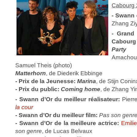
Cabourg 
- Swann 
Zhang Ziy
- Grand 
Cabourg
Party g
Amachouk
Samuel Theis (photo)
Matterhorn
,
de Diederik Ebbinge
- Prix de la Jeunesse:
Marina
,
de Stijn Conin
- Prix du public:
Coming home
,
de Zhang Y
- Swann d’Or du meilleur réalisateur:
Pierr
la cour
- Swann d’Or du meilleur film:
Pas son genr
- Swann d’Or de la meilleure actrice:
Emili
son genre
, de Lucas Belvaux