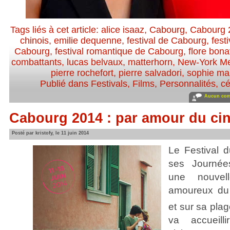
Tags liés à cet article:
alice isaaz
,
Cabourg
,
Cabourg 
chinois
,
emilie dequenne
,
festival de Cabourg
,
fest
Cabourg
,
festival romantique de Cabourg
,
flore bon
combattants
,
lucas belvaux
,
matterhorn
,
New-York M
pierre rochefort
,
pierre salvadori
,
sophie ma
Publié dans
Festivals
,
Films
,
Personnalités, cé
Aucun com
Cabourg 2014 : par amour du ci
Posté par kristofy, le 11 juin 2014
Le Festival 
ses Journée
une nouvel
amoureux du 
et sur sa plag
va accueil