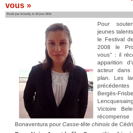
vous »
Posté par kristofy, le 19 juin 2014
Pour soute
jeunes talent
le Festival 
2008 le Pri
vous" : il r
apparition d
acteur dans
plan. Les l
précédente
Bergès-Fr
Lencquesain
Victoire Bel
récompense
Bonaventura pour
Casse-tête chinois
de Cédri