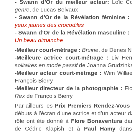
- Swann d’Or du meilleur acteur:
Loïc C
genre
, de Lucas Belvaux
- Swann d’Or de la Révélation féminine :
yeux jaunes des crocodiles
- Swann d’Or de la Révélation masculine :
Un beau dimanche
-Meilleur court-métrage :
Bruine
, de Dénes 
-Meilleure actrice court-métrage :
Liv Hen
solitaires en mode passif
de Joanna Grudzink
-Meilleur acteur court-métrage :
Wim Willae
François Bierry
-Meilleur directeur de la photographie :
Fio
Rex
de François Bierry
Par ailleurs les
Prix Premiers Rendez-Vous
débuts à l’écran d’une actrice et d’un acteur
rôle ont été donné à
Flore Bonaventura
da
de Cédric Klapish et à
Paul Hamy
dan