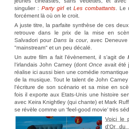
jeunes cinéastes, sans vedettes, et avec
singulier :
Party girl
et
Les combattants
. Le
forcément là où on le croit.
A juste titre, la parfaite synthèse de ces deu
retrouve dans le prix de la mise en scèn
Salvadori pour
Dans la cour
, avec Deneuve e
"mainstream" et un peu décalé.
Un autre film a fait l’évènement, il s’agit de
l’irlandais John Carney (dont
Once
avait été 
réalise ici aussi bien une comédie romantique 
de la musique. Tout le talent de John Carney
l'écriture de son scénario et sa mise en sc
fois il exporte aux Etats-Unis une histoire se
avec Keira Knightley (qui chante) et Mark Ruf
se révèle comme un ‘feel-good movie’ très séd
Voici le
d'Or du 