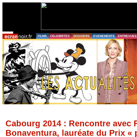
FILMS
CELEBRITES
DOSSIERS
EVENEMENTS
ENTREVUES
Cabourg 2014 : Rencontre avec 
Bonaventura, lauréate du Prix « 