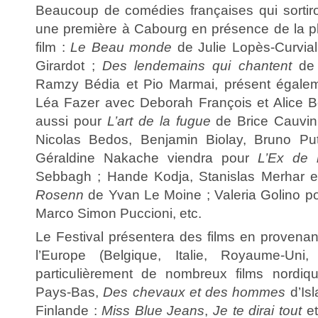
Beaucoup de comédies françaises qui sortiron
une première à Cabourg en présence de la p
film :
Le Beau monde
de Julie Lopès-Curvia
Girardot ;
Des lendemains qui chantent
de 
Ramzy Bédia et Pio Marmai, présent égale
Léa Fazer avec Deborah François et Alice Bel
aussi pour
L’art de la fugue
de Brice Cauvin 
Nicolas Bedos, Benjamin Biolay, Bruno Put
Géraldine Nakache viendra pour
L’Ex de 
Sebbagh ; Hande Kodja, Stanislas Merhar et
Rosenn
de Yvan Le Moine ; Valeria Golino p
Marco Simon Puccioni, etc.
Le Festival présentera des films en provena
l’Europe (Belgique, Italie, Royaume-Uni
particulièrement de nombreux films nordi
Pays-Bas,
Des chevaux et des hommes
d’Is
Finlande :
Miss Blue Jeans
,
Je te dirai tout
e