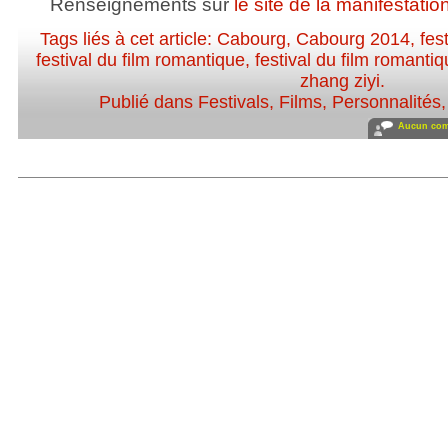
Renseignements sur
le site de la manifestatio
Tags liés à cet article:
Cabourg
,
Cabourg 2014
,
fest
festival du film romantique
,
festival du film romant
zhang ziyi
.
Publié dans
Festivals
,
Films
,
Personnalités, 
Aucun com