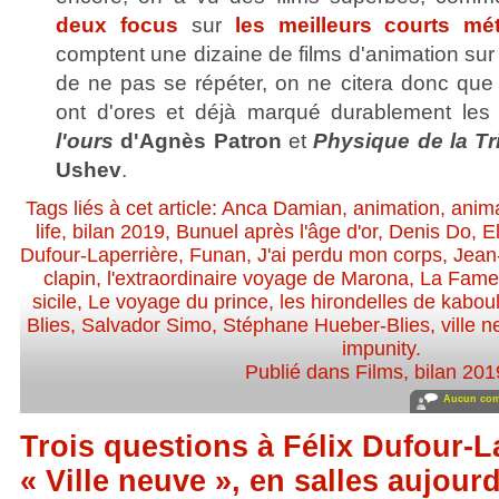
deux focus
sur
les meilleurs courts m
comptent une dizaine de films d'animation sur le
de ne pas se répéter, on ne citera donc que 
ont d'ores et déjà marqué durablement les 
l'ours
d'Agnès Patron
et
Physique de la Tr
Ushev
.
Tags liés à cet article:
Anca Damian
,
animation
,
anima
life
,
bilan 2019
,
Bunuel après l'âge d'or
,
Denis Do
,
E
Dufour-Laperrière
,
Funan
,
J'ai perdu mon corps
,
Jean
clapin
,
l'extraordinaire voyage de Marona
,
La Fameu
sicile
,
Le voyage du prince
,
les hirondelles de kabou
Blies
,
Salvador Simo
,
Stéphane Hueber-Blies
,
ville 
impunity
.
Publié dans
Films
,
bilan 201
Aucun com
Trois questions à Félix Dufour-L
« Ville neuve », en salles aujour