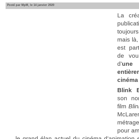
Posté par MpM, le 14 janvier 2020
La créa
publica
toujour
mais là,
est par
de vous
d'
une 
entièr
cinéma 
Blink 
son n
film
Blin
McLaren
métrage
pour am
le grand élan actuel du cinéma d'animation 