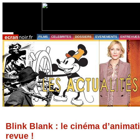
FILMS
CELEBRITES
DOSSIERS
EVENEMENTS
ENTREVUES
Blink Blank : le cinéma d’animati
revue !