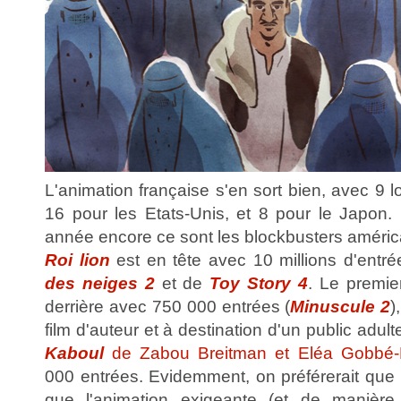
L'animation française s'en sort bien, avec 9 
16 pour les Etats-Unis, et 8 pour le Japon. 
année encore ce sont les blockbusters améric
Roi lion
est en tête avec 10 millions d'entré
des neiges 2
et de
Toy Story 4
. Le premier
derrière avec 750 000 entrées (
Minuscule 2
)
film d'auteur et à destination d'un public adult
Kaboul
de Zabou Breitman et Eléa Gobbé-
000 entrées. Evidemment, on préférerait que ce
que l'animation exigeante (et de manière