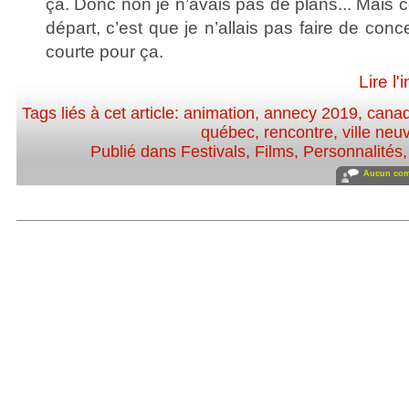
ça. Donc non je n’avais pas de plans... Mais c
départ, c’est que je n’allais pas faire de conc
courte pour ça.
Lire l'
Tags liés à cet article:
animation
,
annecy 2019
,
cana
québec
,
rencontre
,
ville neu
Publié dans
Festivals
,
Films
,
Personnalités, 
Aucun com