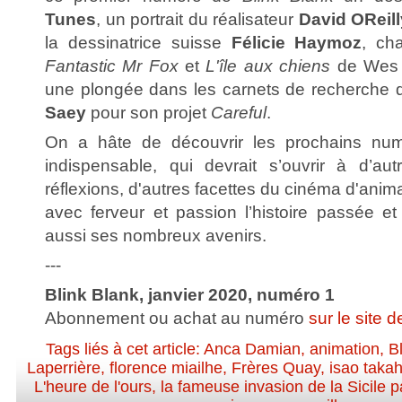
Tunes
, un portrait du réalisateur
David OReill
la dessinatrice suisse
Félicie Haymoz
, ch
Fantastic Mr Fox
et
L'île aux chiens
de Wes 
une plongée dans les carnets de recherche de
Saey
pour son projet
Careful
.
On a hâte de découvrir les prochains num
indispensable, qui devrait s’ouvrir à d’aut
réflexions, d'autres facettes du cinéma d'anim
avec ferveur et passion l’histoire passée e
aussi ses nombreux avenirs.
---
Blink Blank, janvier 2020, numéro 1
Abonnement ou achat au numéro
sur le site d
Tags liés à cet article:
Anca Damian
,
animation
,
B
Laperrière
,
florence miailhe
,
Frères Quay
,
isao taka
L'heure de l'ours
,
la fameuse invasion de la Sicile p