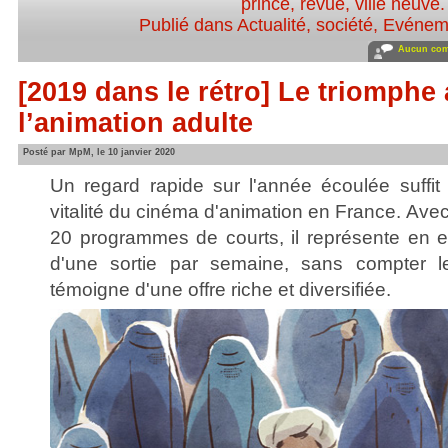
prince
,
revue
,
ville neuve
.
Publié dans
Actualité, société
,
Evénem
Aucun com
[2019 dans le rétro] Le triomphe
l’animation adulte
Posté par MpM, le 10 janvier 2020
Un regard rapide sur l'année écoulée suffit 
vitalité du cinéma d'animation en France. Ave
20 programmes de courts, il représente en 
d'une sortie par semaine, sans compter le
témoigne d'une offre riche et diversifiée.