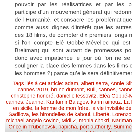
pouvoir par les réalisatrices et par les 
participe d'un mouvement général qui redonne
de l'Humanité, et consacre les problématique
comme aussi dignes d'intérêt que les autres.
ces 18 films, de compter dix premiers longs
si l'on compte Elé Gobbé-Mévellec qui es
Breitman) qui sont autant de promesses pou
donc avec impatience le jour où l'on ne se 
souligner la place des femmes dans les films c
les hommes ?) parce qu'elle sera définitiveme
Tags liés à cet article:
adam
,
albert serra
,
Annie Sil
cannes 2019
,
bruno dumont
,
Bull
,
cannes
,
cann
christophe honoré
,
danielle lessovitz
,
Eléa Gobbé-M
cannes
,
Jeanne
,
Kantamir Balagov
,
karim ainouz
,
La 
en sicile
,
la femme de mon frère
,
la vie invisible 
Sadilova
,
les hirondelles de kaboul
,
Liberté
,
Lorenzo 
michael angelo covino
,
Midi Z
,
monia chokri
,
Nariman 
Once in Trubchevsk
,
papicha
,
port authority
,
Summer