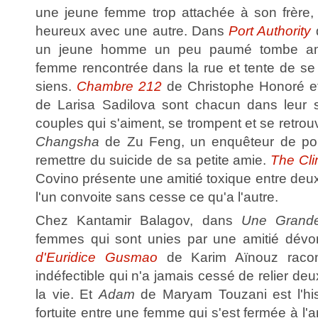
une jeune femme trop attachée à son frère, q
heureux avec une autre. Dans
Port Authority
d
un jeune homme un peu paumé tombe am
femme rencontrée dans la rue et tente de se 
siens.
Chambre 212
de Christophe Honoré 
de Larisa Sadilova sont chacun dans leur s
couples qui s'aiment, se trompent et se retro
Changsha
de Zu Feng, un enquêteur de poli
remettre du suicide de sa petite amie.
The Cl
Covino présente une amitié toxique entre deu
l'un convoite sans cesse ce qu'a l'autre.
Chez Kantamir Balagov, dans
Une Grande 
femmes qui sont unies par une amitié dévo
d'Euridice Gusmao
de Karim Aïnouz racon
indéfectible qui n'a jamais cessé de relier d
la vie. Et
Adam
de Maryam Touzani est l'his
fortuite entre une femme qui s'est fermée à l'a