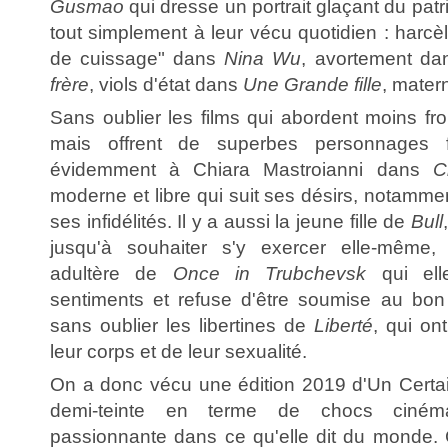
Gusmao
qui dresse un portrait glaçant du patri
tout simplement à leur vécu quotidien : harc
de cuissage" dans
Nina Wu
, avortement d
frère
, viols d'état dans
Une Grande fille
, mater
Sans oublier les films qui abordent moins fr
mais offrent de superbes personnages 
évidemment à Chiara Mastroianni dans
C
moderne et libre qui suit ses désirs, notamm
ses infidélités. Il y a aussi la jeune fille de
Bull
jusqu'à souhaiter s'y exercer elle-même,
adultère de
Once in Trubchevsk
qui el
sentiments et refuse d'être soumise au bon
sans oublier les libertines de
Liberté
, qui on
leur corps et de leur sexualité.
On a donc vécu une édition 2019 d'Un Certai
demi-teinte en terme de chocs cinéma
passionnante dans ce qu'elle dit du monde. 