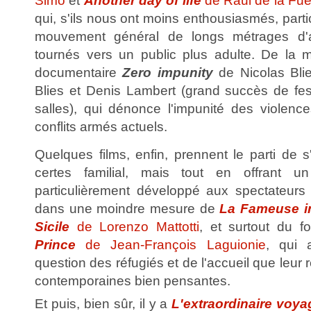
Simó
et
Another day of life
de Raul de la Fu
qui, s'ils nous ont moins enthousiasmés, part
mouvement général de longs métrages d'a
tournés vers un public plus adulte. De la
documentaire
Zero impunity
de Nicolas Bli
Blies et Denis Lambert (grand succès de fest
salles), qui dénonce l'impunité des violenc
conflits armés actuels.
Quelques films, enfin, prennent le parti de 
certes familial, mais tout en offrant u
particulièrement développé aux spectateurs 
dans une moindre mesure de
La Fameuse i
Sicile
de Lorenzo Mattotti
, et surtout du f
Prince
de Jean-François Laguionie
, qui 
question des réfugiés et de l'accueil que leur
contemporaines bien pensantes.
Et puis, bien sûr, il y a
L'extraordinaire voy