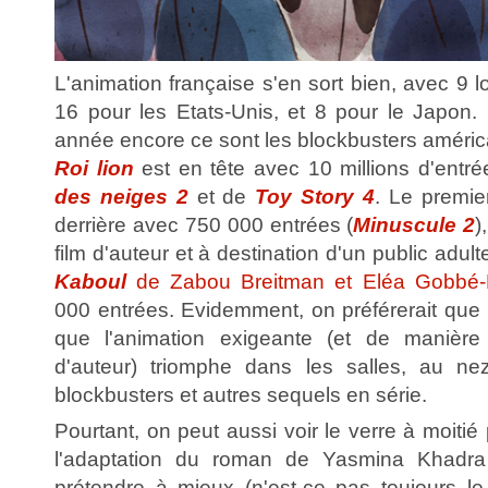
L'animation française s'en sort bien, avec 9 
16 pour les Etats-Unis, et 8 pour le Japon. 
année encore ce sont les blockbusters améric
Roi lion
est en tête avec 10 millions d'entré
des neiges 2
et de
Toy Story 4
. Le premier
derrière avec 750 000 entrées (
Minuscule 2
)
film d'auteur et à destination d'un public adult
Kaboul
de Zabou Breitman et Eléa Gobbé-
000 entrées. Evidemment, on préférerait que ce
que l'animation exigeante (et de manière
d'auteur) triomphe dans les salles, au n
blockbusters et autres sequels en série.
Pourtant, on peut aussi voir le verre à moitié 
l'adaptation du roman de Yasmina Khadra
prétendre à mieux (n'est-ce pas toujours le