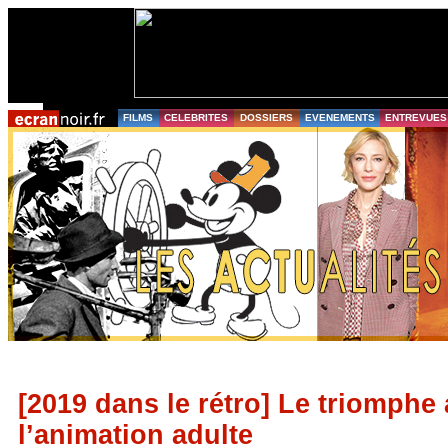
FILMS
CELEBRITES
DOSSIERS
EVENEMENTS
ENTREVUES
[2019 dans le rétro] Le triomphe
l’animation adulte