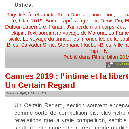
Ushev
.
Tags liés à cet article:
Anca Damian
,
animation
,
anima
life
,
bilan 2019
,
Bunuel après l'âge d'or
,
Denis Do
,
E
Dufour-Laperrière
,
Funan
,
J'ai perdu mon corps
,
Jean
clapin
,
l'extraordinaire voyage de Marona
,
La Fameu
sicile
,
Le voyage du prince
,
les hirondelles de kabou
Blies
,
Salvador Simo
,
Stéphane Hueber-Blies
,
ville 
impunity
.
Publié dans
Films
,
bilan 201
Aucun com
Cannes 2019 : l’intime et la liber
Un Certain Regard
Posté par MpM, le 28 mai 2019
Un Certain Regard, section souvent encensée
comme sorte de compétition bis, plus riche
révélations que la vraie compétition, sembl
souffert cette année de la très grande qualité