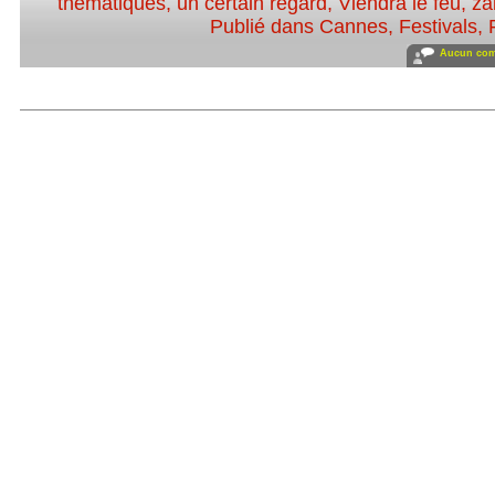
thématiques
,
un certain regard
,
Viendra le feu
,
za
Publié dans
Cannes
,
Festivals
,
Aucun com