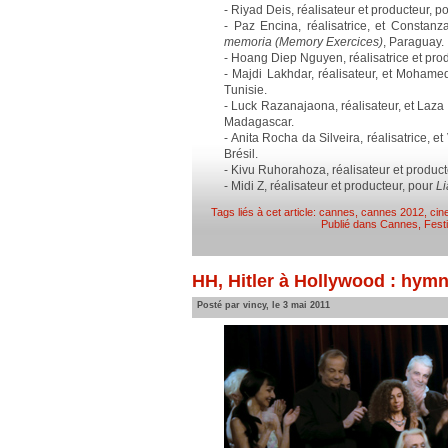
- Riyad Deis, réalisateur et producteur, p
- Paz Encina, réalisatrice, et Constan
memoria (Memory Exercices)
, Paraguay.
- Hoang Diep Nguyen, réalisatrice et pro
- Majdi Lakhdar, réalisateur, et Moham
Tunisie.
- Luck Razanajaona, réalisateur, et Laz
Madagascar.
- Anita Rocha da Silveira, réalisatrice, e
Brésil.
- Kivu Ruhorahoza, réalisateur et produc
- Midi Z, réalisateur et producteur, pour
Li
Tags liés à cet article:
cannes
,
cannes 2012
,
cin
Publié dans
Cannes
,
Fest
HH, Hitler à Hollywood : hym
Posté par vincy, le 3 mai 2011