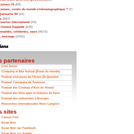
Cannes 70
(69)
Cannes, centre du monde cinématographique ?
(7)
Quinzaine 50
(22)
as
(587)
Courrier International
(15)
L'instant Zappette
(235)
nalités, célébrités, stars
(4673)
t, tournage
(1932)
 partenaires
Ciné Junior
Cinéparty et Béo festival (Divan du monde)
Festival ciné-jeune de l'Aisne (St Quentin)
Festival Cinespana de Toulouse
Festival des Cinémas d'Asie de Vesoul
Festival des films gays et lesbiens de Paris
Festival des scénaristes à Bourges
Rencontres internationales Henri Langlois
 sites
Cannes Fest
Ecran Noir
Ecran Noir sur Facebook
Ecran Noir sur Tumblr