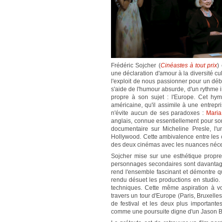
Frédéric Sojcher (
Cinéastes à tout prix
)
une déclaration d'amour à la diversité cul
l'exploit de nous passionner pour un déb
s'aide de l'humour absurde, d'un rythme i
propre à son sujet : l'Europe. Cet hy
américaine, qu'il assimile à une entrep
n'évite aucun de ses paradoxes :
Maria
anglais, connue essentiellement pour s
documentaire sur Micheline Presle, l
Hollywood. Cette ambivalence entre les 
des deux cinémas avec les nuances néce
Sojcher mise sur une esthétique propre
personnages secondaires sont davantage
rend l'ensemble fascinant et démontre q
rendu désuet les productions en studio. 
techniques. Cette même aspiration à v
travers un tour d'Europe (Paris, Bruxelles
de festival et les deux plus importan
comme une poursuite digne d'un Jason 