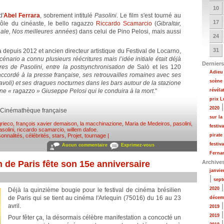
10
d'
Abel Ferrara
, sobrement intitulé
Pasolini
. Le film s'est tourné au
17
ôle du cinéaste, le bello ragazzo
Riccardo Scamarcio
(
Gibraltar,
nale, Nos meilleures années
) dans celui de Pino Pelosi, mais aussi
24
31
 depuis 2012 et ancien directeur artistique du Festival de Locarno,
cénario a connu plusieurs réécritures mais l’idée initiale était déjà
Derniers
es de Pasolini, entre la postsynchronisation de
Salò et les 120
Adieu 
 accordé à la presse française, ses retrouvailles romaines avec ses
scène
avoli) et ses dragues nocturnes dans les bars autour de la stazione
une « ragazzo » Giuseppe Pelosi qui le conduira à la mort
."
révéla
prix 
2020
la Cinémathèque française
sur la
grieco
,
françois xavier demaison
,
la macchinazione
,
Maria de Medeiros
,
pasolini
,
festiv
asolini
,
riccardo scamarcio
,
willem dafoe
.
onnalités, célébrités, stars
,
Projet, tournage
|
pirate
festiv
Aucun commentaire
Exprimez-vous
Fernan
n de Paris fête son 15e anniversaire
Archive
janvie
|
sept
2020
Déjà la quinzième bougie pour le festival de cinéma brésilien
de Paris qui se tient au cinéma l'Arlequin (75016) du 16 au 23
décem
avril.
2019
2019
Pour fêter ça, la désormais célèbre manifestation a concocté un