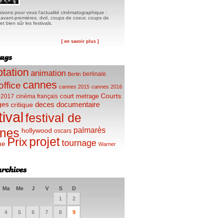
ivons pour vous l'actualité cinématographique :
, avant-premières, dvd, coups de coeur, coups de
t bien sûr les festivals.
[ en savoir plus ]
tation
animation
berlinale
Berlin
cannes
office
cannes 2015
cannes 2016
Courts
court metrage
 2017
cinéma français
ges
deces
documentaire
critique
tival
festival de
palmarès
nes
hollywood
oscars
projet
Prix
tournage
ue
Warner
Ma
Me
J
V
S
D
1
2
4
5
6
7
8
9