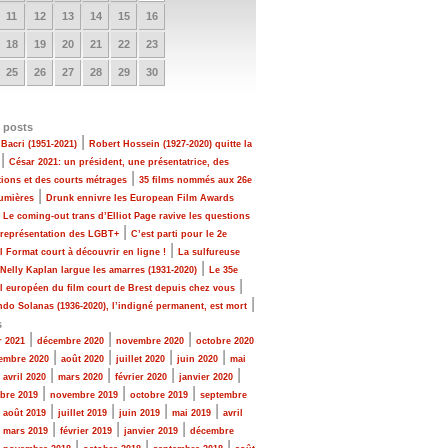
11
12
13
14
15
16
18
19
20
21
22
23
25
26
27
28
29
30
 posts
|
Bacri (1951-2021)
Robert Hossein (1927-2020) quitte la
|
César 2021: un président, une présentatrice, des
|
tions et des courts métrages
35 films nommés aux 26e
|
Lumières
Drunk ennivre les European Film Awards
|
Le coming-out trans d’Elliot Page ravive les questions
|
 représentation des LGBT+
C’est parti pour le 2e
|
al Format court à découvrir en ligne !
La sulfureuse
|
 Nelly Kaplan largue les amarres (1931-2020)
Le 35e
|
al européen du film court de Brest depuis chez vous
|
do Solanas (1936-2020), l’indigné permanent, est mort
s
|
|
|
r 2021
décembre 2020
novembre 2020
octobre 2020
|
|
|
|
embre 2020
août 2020
juillet 2020
juin 2020
mai
|
|
|
|
|
avril 2020
mars 2020
février 2020
janvier 2020
|
|
|
bre 2019
novembre 2019
octobre 2019
septembre
|
|
|
|
|
août 2019
juillet 2019
juin 2019
mai 2019
avril
|
|
|
|
mars 2019
février 2019
janvier 2019
décembre
|
|
|
|