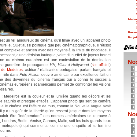
Médi
Person
Proje
 est un tel amoureux du cinéma qu'il filme avec un appareil photo
turelle. Sujet aussi politique que peu cinématographique, il réussit
at complexe et ancien avec des moyens à la limite du bricolage. Il
ncessant, d'une dérision loufoque, voire d'un effet de joyeux bordel
mne au cinéma européen est une contestation de la domination
Nos
rise guerrière de propagande.
HH, Hitler à Hollywood
(
site officiel
)
 de Medeiros
, actrice / réalisatrice portugaise, parlant français et
on rôle dans
Pulp Fiction
, oeuvre américaine par excellence, fait un
'une des doyennes du cinéma français qui a connu le succès à
cinémas européens et américains permet de confronter les visions
ssaires.
 : Medeiros est la couleur et la lumière quand les décors et les
 saturés et presque effacés. L'appareil photo qui sert de caméra
ue le cinéma est l'affaire de tous, comme la Nouvelle Vague avait
Il y a un goût de la liberté qu'on ressent jusque dans les moyens
Nos
ouloir être "indépendant" des normes américaines se retrouve à
, Londres, Berlin, Venise, Cannes, Malte, soit les trois grands lieux
tes métropoles) qui commence comme une enquête et se termine
Bourne.