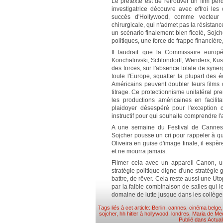
Le prétexte est de retrouver un film per
investigatrice découvre avec effroi les
succès d'Hollywood, comme vecteur 
chirurgicale, qui n'admet pas la résistan
un scénario finalement bien ficelé, Soj
politiques, une force de frappe financière
Il faudrait que la Commissaire europ
Konchalovski, Schlöndorff, Wenders, Kust
des forces, sur l'absence totale de syne
toute l'Europe, squatter la plupart des 
Américains peuvent doubler leurs films 
titrage. Ce protectionnisme unilatéral 
les productions américaines en facilit
plaidoyer désespéré pour l'exception c
instructif pour qui souhaite comprendre 
A une semaine du Festival de Cannes, 
Sojcher pousse un cri pour rappeler à qu
Oliveira en guise d'image finale, il espè
et ne mourra jamais.
Filmer cela avec un appareil Canon, u
stratégie politique digne d'une stratégie 
battre, de rêver. Cela reste aussi une Uto
par la faible combinaison de salles qui le
domaine de lutte jusque dans les collège
Tags liés à cet article:
Berlin
,
cannes
,
cinéma belge
sojcher
,
hh hitler à hollywood
,
londres
,
Maria de Me
Publié dans
Actual