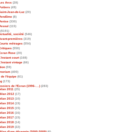
Les Arcs
(28)
Poitiers
(49)
Saint-Jean-de-Luz
(20)
Vendôme
(8)
Venise
(330)
Vesoul
(115)
(5191)
Actualité, société
(546)
Avant-premières
(319)
Courts métrages
(554)
Critiques
(550)
Ecran Rose
(20)
L'instant court
(168)
L'instant vintage
(66)
tion
(59)
emoriam
(400)
 de l'équipe
(61)
og
(173)
ossiers de l'Ecran (1996-….)
(283)
bilan 2011
(25)
Bilan 2012
(17)
bilan 2013
(10)
bilan 2014
(19)
bilan 2015
(15)
bilan 2016
(16)
bilan 2017
(15)
bilan 2018
(14)
bilan 2019
(22)
Bilan d'une décennie (2000-2009)
(6)