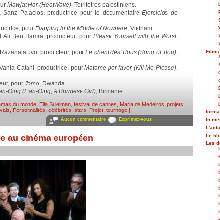
our
Mawjat Har (HeatWave)
, Territoires palestiniens.
za Sanz Palacios, productrice pour le documentaire
Ejercicios de
ductrice, pour
Flapping in the Middle of Nowhere
, Vietnam.
ed Ali Ben Hamra, producteur, pour
Please Yourself with the Worst
,
a Razanajatovo, producteur, pour
Le chant des Tlous (Song of Tlou)
,
Films
t Vania Catani, productrice, pour
Matame por favor (Kill Me Please)
,
teur, pour
Jomo
, Rwanda.
an-Qing (Lian-Qing, A Burmese Girl)
, Birmanie.
emas du monde
,
Elia Suleiman
,
festival de cannes
,
Maria de Medeiros
,
projets
.
ivals
,
Personnalités, célébrités, stars
,
Projet, tournage
|
forma
Aucun commentaire
Exprimez-vous
In m
L'actu
Le bl
ne au cinéma européen
Les d