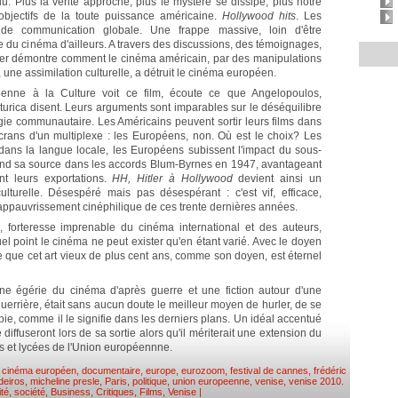
du. Plus la vérité approche, plus le mystère se dissipe, plus notre
 objectifs de la toute puissance américaine.
Hollywood hits
. Les
de communication globale. Une frappe massive, loin d'être
ce du cinéma d'ailleurs. A travers des discussions, des témoignages,
cher démontre comment le cinéma américain, par des manipulations
, une assimilation culturelle, a détruit le cinéma européen.
éenne à la Culture voit ce film, écoute ce que Angelopoulos,
urica disent. Leurs arguments sont imparables sur le déséquilibre
rgie communautaire. Les Américains peuvent sortir leurs films dans
écrans d'un multiplexe : les Européens, non. Où est le choix? Les
dans la langue locale, les Européens subissent l'impact du sous-
prend sa source dans les accords Blum-Byrnes en 1947, avantageant
ant leurs exportations.
HH, Hitler à Hollywood
devient ainsi un
ulturelle. Désespéré mais pas désespérant : c'est vif, efficace,
l'appauvrissement cinéphilique de ces trente dernières années.
forteresse imprenable du cinéma international et des auteurs,
el point le cinéma ne peut exister qu'en étant varié. Avec le doyen
re que cet art vieux de plus cent ans, comme son doyen, est éternel
ne égérie du cinéma d'après guerre et une fiction autour d'une
guerrière, était sans aucun doute le meilleur moyen de hurler, de se
pie, comme il le signifie dans les derniers plans. Un idéal accentué
 diffuseront lors de sa sortie alors qu'il mériterait une extension du
s et lycées de l'Union européennne.
,
cinéma européen
,
documentaire
,
europe
,
eurozoom
,
festival de cannes
,
frédéric
deiros
,
micheline presle
,
Paris
,
politique
,
union europeenne
,
venise
,
venise 2010
.
ité, société
,
Business
,
Critiques
,
Films
,
Venise
|