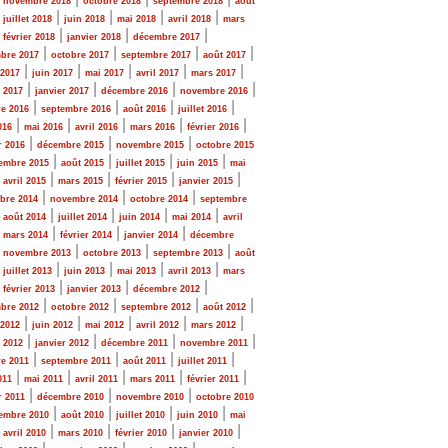
novembre 2018
octobre 2018
septembre 2018
août
|
|
|
|
|
juillet 2018
juin 2018
mai 2018
avril 2018
mars
|
|
|
|
février 2018
janvier 2018
décembre 2017
|
|
|
|
bre 2017
octobre 2017
septembre 2017
août 2017
|
|
|
|
|
 2017
juin 2017
mai 2017
avril 2017
mars 2017
|
|
|
|
r 2017
janvier 2017
décembre 2016
novembre 2016
|
|
|
|
e 2016
septembre 2016
août 2016
juillet 2016
|
|
|
|
|
016
mai 2016
avril 2016
mars 2016
février 2016
|
|
|
r 2016
décembre 2015
novembre 2015
octobre 2015
|
|
|
|
embre 2015
août 2015
juillet 2015
juin 2015
mai
|
|
|
|
|
avril 2015
mars 2015
février 2015
janvier 2015
|
|
|
bre 2014
novembre 2014
octobre 2014
septembre
|
|
|
|
|
août 2014
juillet 2014
juin 2014
mai 2014
avril
|
|
|
|
mars 2014
février 2014
janvier 2014
décembre
|
|
|
|
novembre 2013
octobre 2013
septembre 2013
août
|
|
|
|
|
juillet 2013
juin 2013
mai 2013
avril 2013
mars
|
|
|
|
février 2013
janvier 2013
décembre 2012
|
|
|
|
bre 2012
octobre 2012
septembre 2012
août 2012
|
|
|
|
|
 2012
juin 2012
mai 2012
avril 2012
mars 2012
|
|
|
|
r 2012
janvier 2012
décembre 2011
novembre 2011
|
|
|
|
e 2011
septembre 2011
août 2011
juillet 2011
|
|
|
|
|
011
mai 2011
avril 2011
mars 2011
février 2011
|
|
|
r 2011
décembre 2010
novembre 2010
octobre 2010
|
|
|
|
embre 2010
août 2010
juillet 2010
juin 2010
mai
|
|
|
|
|
avril 2010
mars 2010
février 2010
janvier 2010