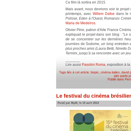
Ce film là sortira en 2015.
Mais avant, nous devrions voir le projet 
printemps, avec
Willem Dafoe
dans le r
Polisse, Eden à l'Ouest, Romanzo Crimi
Maria de Medeiros
.
Olivier Père, patron d'Arte France Cinéma
expliquait le projet dans son blog : "
Le s
de se concentrer sur les dernières heur
journées de Sodome
, un long entretien
plus proches amis (Laura Betti, Ninetto D
Termini, jusqu’à sa rencontre avec un je
_______
Lire aussi
Pasolini Roma
, exposition à 
Tags liés à cet article:
biopic
,
cinéma italien
,
david 
pier paolo p
Publié dans
Pers
Le festival du cinéma brésilie
Posté par MpM, le 15 avril 2013