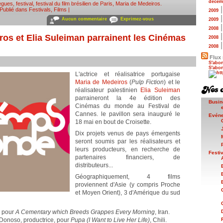
décem
iegues
,
festival
,
festival du film brésilien de Paris
,
Maria de Medeiros
.
Publié dans
Festivals
,
Films
|
2009
Aucun commentaire
Exprimez-vous
2009
2008
ros et Elia Suleiman parrainent les Cinémas
2008
2008
Flux 
S'abon
S'abon
L'actrice et réalisatrice portugaise
Maria de Medeiros
(
Pulp Fiction
) et le
réalisateur palestinien
Elia Suleiman
parraineront la 4e édition des
Busin
Cinémas du monde au Festival de
Cannes. le pavillon sera inauguré le
Evén
18 mai en bout de Croisette.
Dix projets venus de pays émergents
seront soumis par les réalisateurs et
leurs producteurs, en recherche de
Festi
partenaires financiers, de
distributeurs...
Géographiquement, 4 films
proviennent d'Asie (y compris Proche
et Moyen Orient), 3 d'Amérique du sud
, pour
A Cementary which Breeds Grappes Every Morning
, Iran.
a Donoso, productrice, pour
Pupa (I Want to Live Her Life)
, Chili.