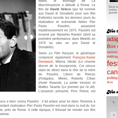
Mardi, le tournage de
La
Macchinazione
a débuté à Rome. Le
Nous su
film de
David Grieco
(qui fut nominé
sorties
gueule e
aux David di Donatello pour son film
Evilenko
) raconte les derniers jours du
réalisateur et scénariste italien Pier
Paolo Pasolini, assassiné
mystérieusement en 1975. Pasolini est
incarné par Massimo Ranieri (dont sa
adap
première performance dans
Metello
en
1970 lui valu un prix David di
Box 
Donatello).
cannes
Selon
Le Film français
, le générique
métra
comprend également
François-Xavier
fes
Demaison
, Milena Vikotic (
Le charme
discret de la bourgeoisie, Cet obscur
objet du désir
) dans le rôle de la mère
can
de Pasolini, Libero de Rienzo
politiq
(
Fortapàsc, Miele
), Roberto Citran
Bros
(
Hotel Rwanda, La petite Venise
) et
Matteo Taranto (
Le premier qui l'a dit
).
L'assassin présumé, Pino Pelosi, est
ieco a bien connu Pasolini : il fut acteur pour lui dans
Teorema
à
L
istant réalisateur. Pier Paolo Pasolini est mort dans la nuit du 1er
e, près de Rome. A cette époque, il finissait de monter son film
Sodome
.
3