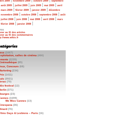
|
|
|
bre 2009
novembre 2009
octobre 2009
septembre
|
|
|
|
|
août 2009
juillet 2009
juin 2009
mai 2009
avril
|
|
|
|
mars 2009
février 2009
janvier 2009
décembre
|
|
|
|
novembre 2008
octobre 2008
septembre 2008
août
|
|
|
|
|
juillet 2008
juin 2008
mai 2008
avril 2008
mars
|
|
|
février 2008
janvier 2008
rss
ner au fil des articles
ner au fil des commentaires
ess
(1667)
exploitation, salles de cinéma
(466)
ements
(2235)
Cinémathèque
(85)
Jeux, Concours
(68)
Marketing
(234)
Prix
(1411)
vals
(3921)
Arras
(70)
Béo festival
(12)
Berlin
(371)
Bourges
(23)
Cannes
(1699)
We Miss Cannes
(13)
Cinespana
(36)
Dinard
(76)
Films Gays & Lesbiens – Paris
(16)