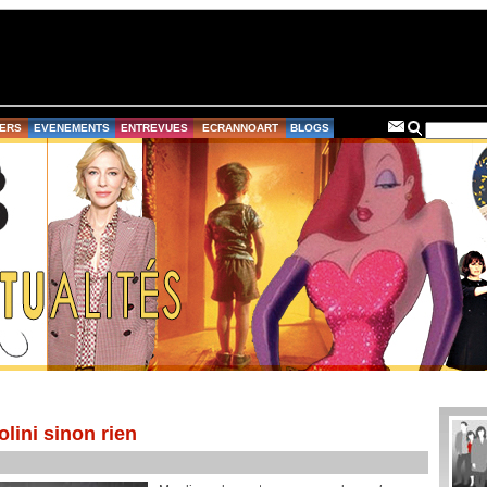
ERS
EVENEMENTS
ENTREVUES
ECRANNOART
BLOGS
lini sinon rien