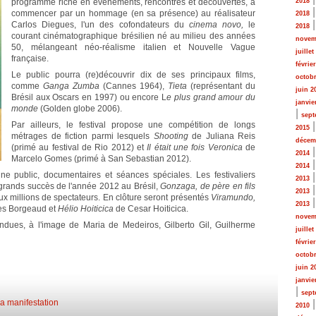
programme riche en événements, rencontres et découvertes, à
2018
commencer par un hommage (en sa présence) au réalisateur
2018
Carlos Diegues, l'un des cofondateurs du
cinema novo,
le
2018
courant cinématographique brésilien né au milieu des années
novem
50, mélangeant néo-réalisme italien et Nouvelle Vague
juillet
française.
févrie
Le public pourra (re)découvrir dix de ses principaux films,
octobr
comme
Ganga Zumba
(Cannes 1964),
Tieta
(représentant du
juin 2
Brésil aux Oscars en 1997) ou encore L
e plus grand amour du
janvie
monde
(Golden globe 2006).
|
sept
Par ailleurs, le festival propose une compétition de longs
2015
métrages de fiction parmi lesquels
Shooting
de Juliana Reis
décem
(primé au festival de Rio 2012) et
Il était une fois Veronica
de
2014
Marcelo Gomes (primé à San Sebastian 2012).
2014
une public, documentaires et séances spéciales. Les festivaliers
2013
s grands succès de l'année 2012 au Brésil,
Gonzaga, de père en fils
2013
ux millions de spectateurs. En clôture seront présentés
Viramundo,
2013
es Borgeaud et
Hélio Hoiticica
de Cesar Hoiticica.
novem
ndues, à l'image de Maria de Medeiros, Gilberto Gil, Guilherme
juillet
févrie
octobr
juin 2
janvie
|
sept
la manifestation
2010