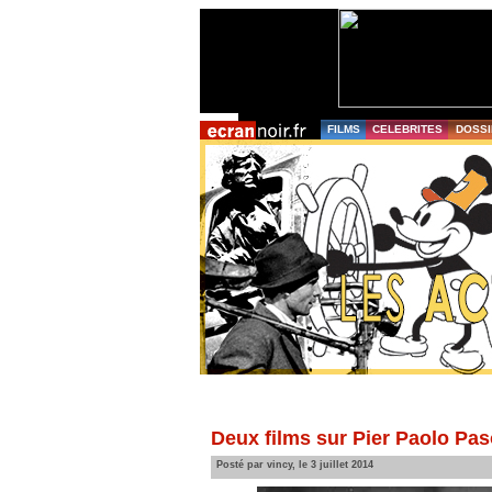
FILMS
CELEBRITES
DOSSI
Deux films sur Pier Paolo Paso
Posté par vincy, le 3 juillet 2014