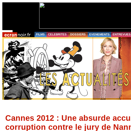
FILMS
CELEBRITES
DOSSIERS
EVENEMENTS
ENTREVUES
Cannes 2012 : Une absurde accu
corruption contre le jury de Nann