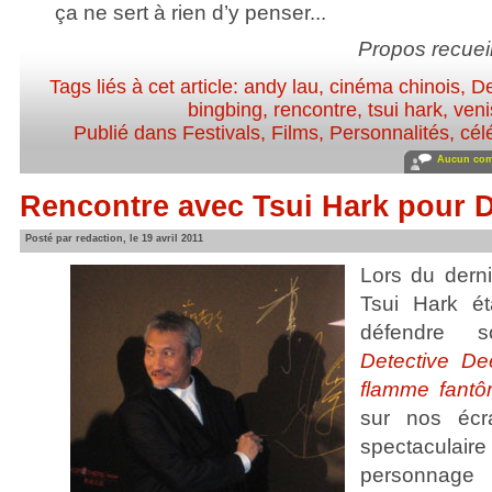
ça ne sert à rien d’y penser...
Propos recueil
Tags liés à cet article:
andy lau
,
cinéma chinois
,
De
bingbing
,
rencontre
,
tsui hark
,
ven
Publié dans
Festivals
,
Films
,
Personnalités, célé
Aucun com
Rencontre avec Tsui Hark pour D
Posté par redaction, le 19 avril 2011
Lors du derni
Tsui Hark ét
défendre s
Detective De
flamme fant
sur nos écra
spectaculair
personnage