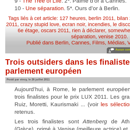
9 -
The Tree of Life
. 2*. Palme d'or à Cannes.
10 -
Une séparation
. 5*. Ours d'or à Berlin.
Tags liés à cet article:
127 heures
,
berlin 2011
,
bilan
2011
,
crazy stupid love
,
ecran noir
,
incendies
,
le disc
6e étage
,
oscars 2011
,
rien à déclarer
,
somewhe
séparation
,
venise 2010
.
Publié dans
Berlin
,
Cannes
,
Films
,
Médias
,
V
Aucun com
Trois outsiders dans les finalist
parlement européen
Posté par vincy, le 26 juillet 2011
Aujourd'hui, à Rome, le parlement européen
trois finalistes pour le prix LUX 2011. Les 
Ruiz, Moretti, Kaurismaki ... (voir
les sélecti
retenus.
Les trois finalistes sont
Attenberg
de Athi
(Grèce), primé à Venise (meilleure actrice) et