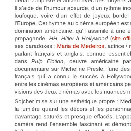
débat complexe et ancien avec des moyens à l
Il s'aide de l'humour absurde, d'un rythme inc
loufoque, voire d'un effet de joyeux bordel
l'Europe. Cet hymne au cinéma européen est u
domination américaine, qu'il assimile à une e
propagande.
HH, Hitler à Hollywood
(
site offi
ses paradoxes :
Maria de Medeiros
, actrice /
parlant français et anglais, connue essentie
dans
Pulp Fiction
, oeuvre américaine par
documentaire sur Micheline Presle, l'une d
français qui a connu le succès à Hollywoo
entre les cinémas européens et américains pe
visions des deux cinémas avec les nuances n
Sojcher mise sur une esthétique propre : Mede
la lumière quand les décors et les personn
davantage saturés et presque effacés. L'appa
caméra rend l'ensemble fascinant et démont