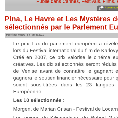
Publié dans
Cannes
,
Festivals
,
Films
,
Aucun com
Pina, Le Havre et Les Mystères 
sélectionnés par le Parlement E
Posté par vincy, le 4 juillet 2011
Le prix Lux du parlement européen a révélé
lors du Festival international du film de Karlo
Créé en 2007, ce prix valorise le cinéma e
créatives. Les dix sélectionnés seront réduits à
de Venise avant de connaître le gagnant e
gagnera le soutien financier nécessaire pour q
soient sous-titrées dans les 23 langues of
Européenne.
Les 10 sélectionnés :
Morgen, de Marian Crisan - Festival de Locar
Les neiges du Kilimandjaro, de Robert Guéd