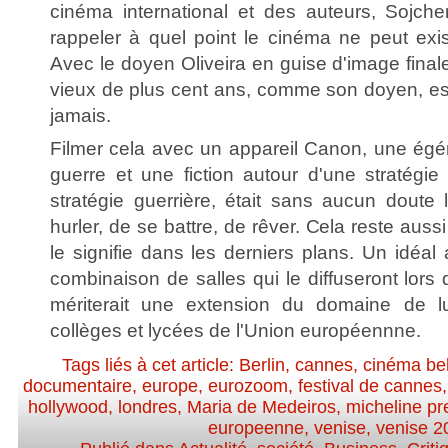
cinéma international et des auteurs, Sojch
rappeler à quel point le cinéma ne peut exis
Avec le doyen Oliveira en guise d'image finale
vieux de plus cent ans, comme son doyen, est
jamais.
Filmer cela avec un appareil Canon, une égé
guerre et une fiction autour d'une stratégie
stratégie guerrière, était sans aucun doute
hurler, de se battre, de rêver. Cela reste aus
le signifie dans les derniers plans. Un idéal 
combinaison de salles qui le diffuseront lors d
mériterait une extension du domaine de l
collèges et lycées de l'Union européennne.
Tags liés à cet article:
Berlin
,
cannes
,
cinéma be
documentaire
,
europe
,
eurozoom
,
festival de cannes
hollywood
,
londres
,
Maria de Medeiros
,
micheline pr
europeenne
,
venise
,
venise 2