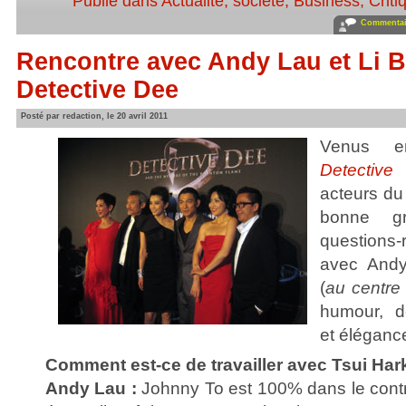
Publié dans
Actualité, société
,
Business
,
Criti
Commentair
Rencontre avec Andy Lau et Li 
Detective Dee
Posté par redaction, le 20 avril 2011
Venus en
Detective
acteurs du 
bonne g
questions
avec Andy
(
au centre
humour, d
et éléganc
Comment est-ce de travailler avec Tsui Har
Andy Lau :
Johnny To est 100% dans le contr