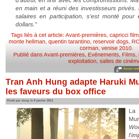
d'autrui, en finir avec les compromissions. Ma 
en main et a réuni des investisseurs privés. 
salaires en participation, s'est monté pour 
dollars."
Tags liés à cet article:
Avant-premières
,
capricci fil
monte hellman
,
quentin tarantino
,
reservoir dogs
,
R
corman
,
venise 2010
.
Publié dans
Avant-premières
,
Evénements
,
Films
,
exploitation, salles de ciném
Aucun com
Tran Anh Hung adapte Haruki Mu
les faveurs du box office
Posté par vincy, le 9 janvier 2011
La
Mu
Wo
l'im