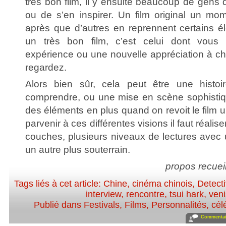
très bon film, il y ensuite beaucoup de gens q
ou de s’en inspirer. Un film original un mo
après que d’autres en reprennent certains 
un très bon film, c’est celui dont vous 
expérience ou une nouvelle appréciation à ch
regardez.
Alors bien sûr, cela peut être une histoir
comprendre, ou une mise en scène sophistiq
des éléments en plus quand on revoit le film 
parvenir à ces différentes visions il faut réalise
couches, plusieurs niveaux de lectures avec 
un autre plus souterrain.
propos recueil
Tags liés à cet article:
Chine
,
cinéma chinois
,
Detect
interview
,
rencontre
,
tsui hark
,
ven
Publié dans
Festivals
,
Films
,
Personnalités, célé
Commentair