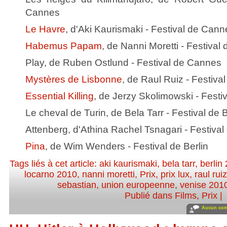
Cannes
Le Havre
, d'Aki Kaurismaki - Festival de Cann
Habemus Papam
, de Nanni Moretti - Festiva
Play, de Ruben Ostlund - Festival de Cannes
Mystères de Lisbonne
, de Raul Ruiz - Festiv
Essential Killing
, de Jerzy Skolimowski - Festi
Le cheval de Turin, de Bela Tarr - Festival de B
Attenberg, d'Athina Rachel Tsnagari - Festival
Pina
, de Wim Wenders - Festival de Berlin
Tags liés à cet article:
aki kaurismaki
,
bela tarr
,
berlin
locarno 2010
,
nanni moretti
,
Prix
,
prix lux
,
raul rui
sebastian
,
union europeenne
,
venise 201
Publié dans
Films
,
Prix
|
Aucun com