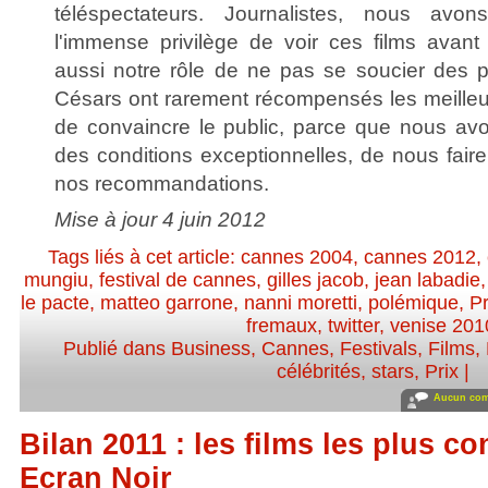
téléspectateurs. Journalistes, nous a
l'immense privilège de voir ces films avant
aussi notre rôle de ne pas se soucier des pr
Césars ont rarement récompensés les meilleur
de convaincre le public, parce que nous av
des conditions exceptionnelles, de nous fair
nos recommandations.
Mise à jour 4 juin 2012
Tags liés à cet article:
cannes 2004
,
cannes 2012
,
mungiu
,
festival de cannes
,
gilles jacob
,
jean labadie
le pacte
,
matteo garrone
,
nanni moretti
,
polémique
,
Pr
fremaux
,
twitter
,
venise 201
Publié dans
Business
,
Cannes
,
Festivals
,
Films
,
célébrités, stars
,
Prix
|
Aucun com
Bilan 2011 : les films les plus co
Ecran Noir