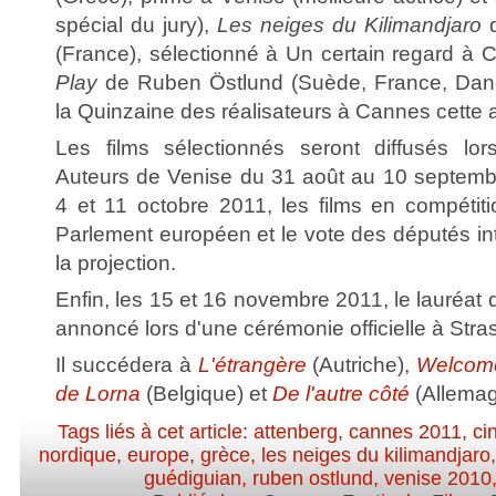
spécial du jury),
Les neiges du Kilimandjaro
d
(France), sélectionné à Un certain regard à 
Play
de Ruben Östlund (Suède, France, Dane
la Quinzaine des réalisateurs à Cannes cette 
Les films sélectionnés seront diffusés l
Auteurs de Venise du 31 août au 10 septembr
4 et 11 octobre 2011, les films en compétiti
Parlement européen et le vote des députés int
la projection.
Enfin, les 15 et 16 novembre 2011, le lauréat
annoncé lors d'une cérémonie officielle à Stra
Il succédera à
L'étrangère
(Autriche),
Welcom
de Lorna
(Belgique) et
De l'autre côté
(Allemag
Tags liés à cet article:
attenberg
,
cannes 2011
,
ci
nordique
,
europe
,
grèce
,
les neiges du kilimandjaro
guédiguian
,
ruben ostlund
,
venise 2010