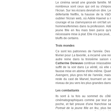
Le cinéma serait une grande famille. M
nombreux sont ceux qui ont su s'impose
l'écran. Sur les écrans devrait-on dire. Le
déferlante Netflix, la hausse de la VàD
oublier l'écran web, où Adèle Haenel a 
courage et sa clairvoyance en ont fait u
hommes/femmes dans la profession. Adèl
jeune fille en feu mais bien parce qu'
nécessaire mise à plat. Elle n'a pas joué, 
bluffs de certains.
Trois mondes
Ce sont les patronnes de l'année. Des
février pour
La favorite
, a incarné une re
autre reine dans la troisième saison
Catherine Deneuve
continue inlassablem
suffit de la voir dans
La vérité
, où elle
fausse mise en abime d'elle-même. Quan
Avengers
, plus gros hit de l'année, mai
reste du cast de Marvel, tournant un 
niveau de jeu vers les plus grandes dan
Les combattants
Ils sont à la fois au sommet du côté
cinématographiques comme par leur pa
poche, et fait preuve d'une franchise 
Portrait de la jeune fille en feu
, plus b