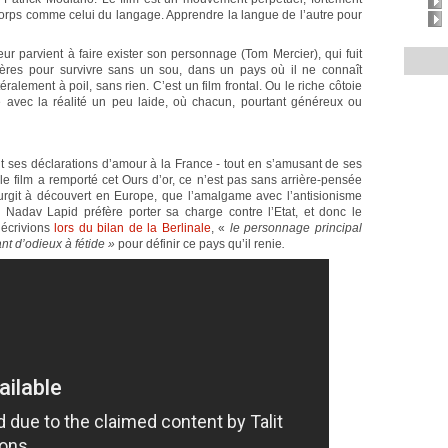
corps comme celui du langage. Apprendre la langue de l’autre pour
teur parvient à faire exister son personnage (Tom Mercier), qui fuit
alères pour survivre sans un sou, dans un pays où il ne connaît
éralement à poil, sans rien. C’est un film frontal. Ou le riche côtoie
 avec la réalité un peu laide, où chacun, pourtant généreux ou
ent ses déclarations d’amour à la France - tout en s’amusant de ses
 Si le film a remporté cet Ours d’or, ce n’est pas sans arrière-pensée
ssurgit à découvert en Europe, que l’amalgame avec l’antisionisme
, Nadav Lapid préfère porter sa charge contre l’Etat, et donc le
écrivions
lors du bilan de la Berlinale
, «
le personnage principal
ant d’odieux à fétide »
pour définir ce pays qu’il renie
.