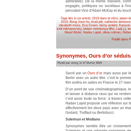
admirable). De la même manière, comme
engagés, politiques ou sociétaux à l'i
percutant
Vice
d'Adam McKay et du touc
Tags liés à cet article:
2019 dans le rétro
,
adam dr
2019
,
Bong Joon-ho
,
brad pitt
,
catherine deneuve
elisabeth moss
,
Eva Green
,
fanny ardant
,
françois
kirill mikhanovsky
,
kleber mendonça filho
,
Ladj Ly
,
le
Maud Wyler
,
Nadav Lapid
,
olivia colman
,
Rebec
Publié dans
P
Synonymes, Ours d’or séduisa
Posté par vincy, le 17 février 2019
Sacré par un
Ours d’or
mais aussi par l
Berlin avec un autre titre: c’est le prem
film sortira en salles en France le 27 mars
D’un point de vue cinématographique, le 
et laisser à distance ceux qui ne rentren
c’est aussi toute sa force: à travers ce
Nadav Lapid propose une réflexion sur Isra
affectivement les deux pays avec un tria
Godard, Truffaut ou Bertollucci.
Suleiman et Modiano
Synonymes
semble être un croisement
Suleiman et une odyssée parisienne de 