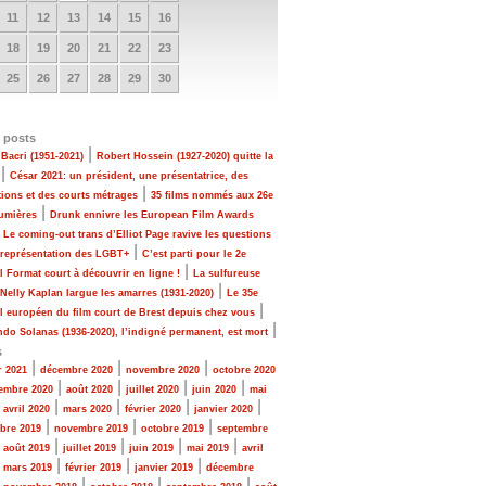
11
12
13
14
15
16
18
19
20
21
22
23
25
26
27
28
29
30
 posts
|
Bacri (1951-2021)
Robert Hossein (1927-2020) quitte la
|
César 2021: un président, une présentatrice, des
|
tions et des courts métrages
35 films nommés aux 26e
|
Lumières
Drunk ennivre les European Film Awards
|
Le coming-out trans d’Elliot Page ravive les questions
|
 représentation des LGBT+
C’est parti pour le 2e
|
al Format court à découvrir en ligne !
La sulfureuse
|
 Nelly Kaplan largue les amarres (1931-2020)
Le 35e
|
al européen du film court de Brest depuis chez vous
|
do Solanas (1936-2020), l’indigné permanent, est mort
s
|
|
|
r 2021
décembre 2020
novembre 2020
octobre 2020
|
|
|
|
embre 2020
août 2020
juillet 2020
juin 2020
mai
|
|
|
|
|
avril 2020
mars 2020
février 2020
janvier 2020
|
|
|
bre 2019
novembre 2019
octobre 2019
septembre
|
|
|
|
|
août 2019
juillet 2019
juin 2019
mai 2019
avril
|
|
|
|
mars 2019
février 2019
janvier 2019
décembre
|
|
|
|