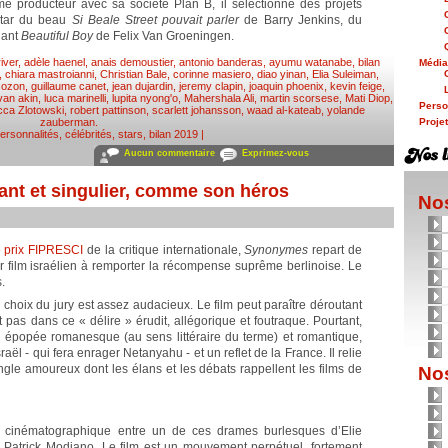
 producteur avec sa société Plan B, il sélectionne des projets
nstar du beau
Si Beale Street pouvait parler
de Barry Jenkins, du
hant
Beautiful Boy
de Felix Van Groeningen.
iver
,
adèle haenel
,
anais demoustier
,
antonio banderas
,
ayumu watanabe
,
bilan
Médi
,
chiara mastroianni
,
Christian Bale
,
corinne masiero
,
diao yinan
,
Elia Suleiman
,
 ozon
,
guillaume canet
,
jean dujardin
,
jeremy clapin
,
joaquin phoenix
,
kevin feige
,
van akin
,
luca marinelli
,
lupita nyong'o
,
Mahershala Ali
,
martin scorsese
,
Mati Diop
,
Person
ca Zlotowski
,
robert pattinson
,
scarlett johansson
,
waad al-kateab
,
yolande
zauberman
.
Proje
ersonnalités, célébrités, stars
,
bilan 2019
|
Aucun commentaire
Exprimez-vous
nt et singulier, comme son héros
Nos
e
prix FIPRESCI
de la critique internationale,
Synonymes
repart de
ier film israélien à remporter la récompense suprême berlinoise. Le
.
choix du jury est assez audacieux. Le film peut paraître déroutant
t pas dans ce « délire » érudit, allégorique et foutraque. Pourtant,
tte épopée romanesque (au sens littéraire du terme) et romantique,
ël - qui fera enrager Netanyahu - et un reflet de la France. Il relie
ngle amoureux dont les élans et les débats rappellent les films de
Nos
 cinématographique entre un de ces drames burlesques d’Elie
Patrick Modiano. Le film est un mouvement perpétuel, fortement