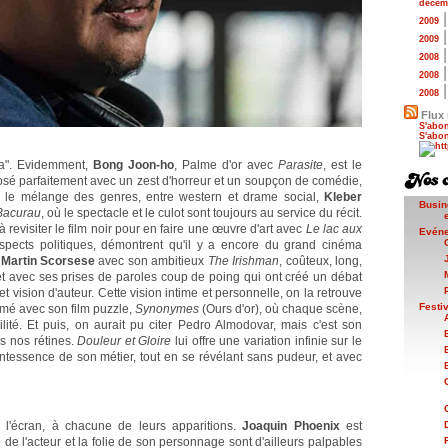
décem
2009
2009
2008
2008
2008
Flux 
S'abon
S'abon
éma". Evidemment,
Bong Joon-ho
, Palme d'or avec
Parasite
, est le
 dosé parfaitement avec un zest d'horreur et un soupçon de comédie,
ns le mélange des genres, entre western et drame social,
Kleber
Busin
Bacurau
, où le spectacle et le culot sont toujours au service du récit.
à revisiter le film noir pour en faire une œuvre d'art avec
Le lac aux
Evén
aspects politiques, démontrent qu'il y a encore du grand cinéma
e
Martin Scorsese
avec son ambitieux
The Irishman
, coûteux, long,
t avec ses prises de paroles coup de poing qui ont créé un débat
et vision d'auteur. Cette vision intime et personnelle, on la retrouve
Festi
mé avec son film puzzle,
Synonymes
(Ours d'or), où chaque scène,
ité. Et puis, on aurait pu citer Pedro Almodovar, mais c'est son
s nos rétines.
Douleur et Gloire
lui offre une variation infinie sur le
tessence de son métier, tout en se révélant sans pudeur, et avec
 l'écran, à chacune de leurs apparitions.
Joaquin Phoenix
est
 de l'acteur et la folie de son personnage sont d'ailleurs palpables