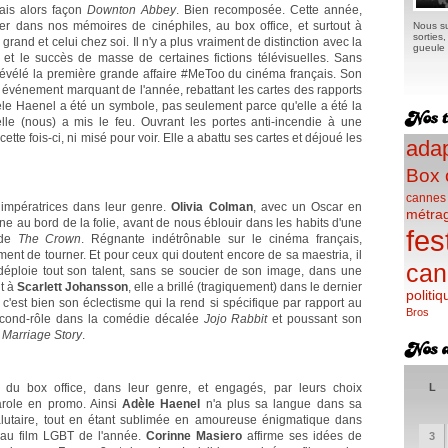
ais alors façon
Downton Abbey
. Bien recomposée. Cette année,
r dans nos mémoires de cinéphiles, au box office, et surtout à
Nous su
sorties
 grand et celui chez soi. Il n'y a plus vraiment de distinction avec la
gueule e
 et le succès de masse de certaines fictions télévisuelles. Sans
révélé la première grande affaire #MeToo du cinéma français. Son
n événement marquant de l'année, rebattant les cartes des rapports
e Haenel a été un symbole, pas seulement parce qu'elle a été la
elle (nous) a mis le feu. Ouvrant les portes anti-incendie à une
cette fois-ci, ni misé pour voir. Elle a abattu ses cartes et déjoué les
adap
Box 
cannes
 impératrices dans leur genre.
Olivia Colman
, avec un Oscar en
métra
ine au bord de la folie, avant de nous éblouir dans les habits d'une
fes
 de
The Crown
. Régnante indétrônable sur le cinéma français,
ent de tourner. Et pour ceux qui doutent encore de sa maestria, il
can
 déploie tout son talent, sans se soucier de son image, dans une
t à
Scarlett Johansson
, elle a brillé (tragiquement) dans le dernier
politiq
s c'est bien son éclectisme qui la rend si spécifique par rapport au
Bros
second-rôle dans la comédie décalée
Jojo Rabbit
et poussant son
s
Marriage Story
.
 du box office, dans leur genre, et engagés, par leurs choix
L
role en promo. Ainsi
Adèle Haenel
n'a plus sa langue dans sa
salutaire, tout en étant sublimée en amoureuse énigmatique dans
eau film LGBT de l'année.
Corinne Masiero
affirme ses idées de
3