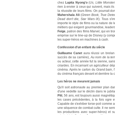
chez
Lupita Nyong'o
(
Us, Little Monster
rien à envier à ceux qui suivent, mais il
la réussite de leurs films. On pourrait 
Mahershala Ali
(
Green Book, True Detect
Dead don't die, Star Wars IX
). Tous s'i
importe le style de films ou la nature de 
métiers qui exigent gourmandise, leaders
Feige
, patron des films Marvel, qui en tr
emprise sur le line-up de Disney (y compr
les super-héros en machines à cash.
Confession d'un enfant du siècle
Guillaume Canet
aura réussi un brelan
succès de sa carrière),
Au nom de la ter
ou acteur, cette année fut la sienne, sa
criardes. En incarnant un agriculteur dépr
cinéma. Après le carton du
Grand bain
, 
du cinéma français devant et derrière la 
Les héros ne meurent jamais
Qu'il soit astronaute au premier plan da
d'une vedette sur le déclin dans le jubil
Pitt
, 56 ans, est toujours aussi magnétiq
les cases précédentes, à la fois ogre et
Capable de s'exhiber torse-poil comme a
une séquence de combat culte. Il ne semble p
les productions avec super-héros) et s