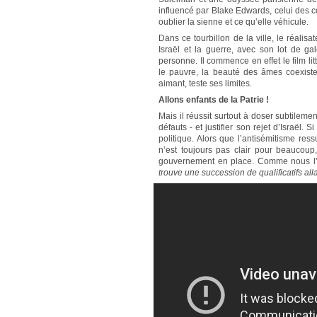
influencé par Blake Edwards, celui des 
oublier la sienne et ce qu’elle véhicule.
Dans ce tourbillon de la ville, le réalisa
Israël et la guerre, avec son lot de g
personne. Il commence en effet le film litt
le pauvre, la beauté des âmes coexiste
aimant, teste ses limites.
Allons enfants de la Patrie !
Mais il réussit surtout à doser subtilem
défauts - et justifier son rejet d’Israël.
politique. Alors que l’antisémitisme re
n’est toujours pas clair pour beaucoup
gouvernement en place. Comme nous l’
trouve une succession de qualificatifs all