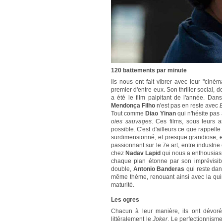
120 battements par minute
Ils nous ont fait vibrer avec leur "cin
premier d'entre eux. Son thriller social,
a été le film palpitant de l'année. Da
Mendonça Filho
n'est pas en reste avec
Tout comme
Diao Yinan
qui n'hésite pas 
oies sauvages
. Ces films, sous leurs 
possible. C'est d'ailleurs ce que rappell
surdimensionné, et presque grandiose, e
passionnant sur le 7e art, entre industrie 
chez
Nadav Lapid
qui nous a enthousias
chaque plan étonne par son imprévisibil
double,
Antonio Banderas
qui reste dan
même thème, renouant ainsi avec la quin
maturité.
Les ogres
Chacun à leur manière, ils ont dévoré
littéralement le
Joker
. Le perfectionnisme