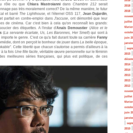
2018
au rôle ou que
Chiara Mastroianni
dans
Chambre 212
serait
2018
nnage pas très moralement correct? De la même manière, le futur
2018
cal et barré
The Lighthouse,
et l'éternel OSS 117,
Jean Dujardin
,
novem
et parfait en contre-emploi dans
J'accuse
, ont démontré que leur
juillet
vies de cinéma. Car c'est bien à cela qu'on reconnaît les grands:
févrie
oucier des étiquettes. A l'instar d'
Anaïs Demoustier
(
Alice et le
s
(
La servante écarlate, Us, Les Baronnes, Her Smell
) qui sont à
octobr
importe le genre. C'est ce qu'a fait durant toute sa carrière
Fanny
juin 2
comédie, dont on perçoit le bonheur de jouer dans
La belle époque
,
janvie
able". Cette liberté que chacun s'autorise a permis d'ailleurs à la
|
sept
 à la fois
Une fille facile
, véritable œuvre personnelle sur le féminin
2015
 des meilleures séries françaises, qui plus est politique, de ces
décem
2014
2014
2013
2013
2013
novem
juillet
févrie
octobr
juin 2
janvie
|
sept
2010