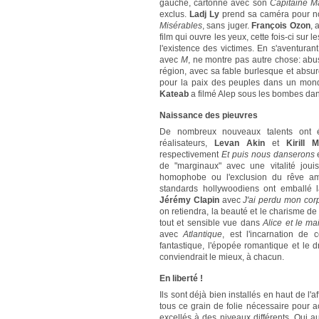
gauche, cartonne avec son
Capitaine M
exclus.
Ladj Ly
prend sa caméra pour no
Misérables
, sans juger.
François Ozon
, 
film qui ouvre les yeux, cette fois-ci sur
l'existence des victimes. En s'aventurant
avec
M
, ne montre pas autre chose: abus
région, avec sa fable burlesque et absu
pour la paix des peuples dans un monde
Kateab
a filmé Alep sous les bombes da
Naissance des pieuvres
De nombreux nouveaux talents ont é
réalisateurs,
Levan Akin
et
Kirill 
respectivement
Et puis nous danserons
de "marginaux" avec une vitalité joui
homophobe ou l'exclusion du rêve amé
standards hollywoodiens ont emballé la
Jérémy Clapin
avec
J'ai perdu mon cor
on retiendra, la beauté et le charisme d
tout et sensible vue dans
Alice et le mai
avec
Atlantique
, est l'incarnation de
fantastique, l'épopée romantique et le d
conviendrait le mieux, à chacun.
En liberté !
Ils sont déjà bien installés en haut de l'a
tous ce grain de folie nécessaire pour ac
excellés à des niveaux différents. Qui a