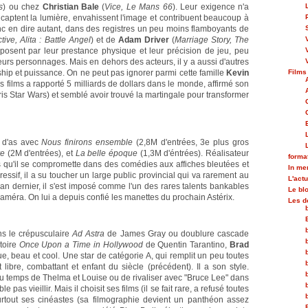
s
) ou chez
Christian Bale
(
Vice, Le Mans 66
). Leur exigence n'a
s captent la lumière, envahissent l'image et contribuent beaucoup à
donc en dire autant, dans des registres un peu moins flamboyants de
ive, Alita : Battle Angel
) et de
Adam Driver
(
Marriage Story, The
mposent par leur prestance physique et leur précision de jeu, peu
leurs personnages. Mais en dehors des acteurs, il y a aussi d'autres
hip et puissance. On ne peut pas ignorer parmi cette famille
Kevin
Films
ois films a rapporté 5 milliards de dollars dans le monde, affirmé son
is Star Wars) et semblé avoir trouvé la martingale pour transformer
 d'as avec
Nous finirons ensemble
(2,8M d'entrées, 3e plus gros
re
(2M d'entrées), et
La belle époque
(1,3M d'éntrées). Réalisateur
forma
ns qu'il se compromette dans des comédies aux affiches bleutées et
In m
essif, il a su toucher un large public provincial qui va rarement au
L'actu
l'an dernier, il s'est imposé comme l'un des rares talents bankables
Le bl
caméra. On lui a depuis confié les manettes du prochain Astérix.
Les d
ns le crépusculaire
Ad Astra
de James Gray ou doublure cascade
atoire
Once Upon a Time in Hollywood
de Quentin Tarantino,
Brad
ue, beau et cool. Une star de catégorie A, qui remplit un peu toutes
 libre, combattant et enfant du siècle (précédent). Il a son style.
u temps de Thelma et Louise ou de rivaliser avec "Bruce Lee" dans
as vieillir. Mais il choisit ses films (il se fait rare, a refusé toutes
urtout ses cinéastes (sa filmographie devient un panthéon assez