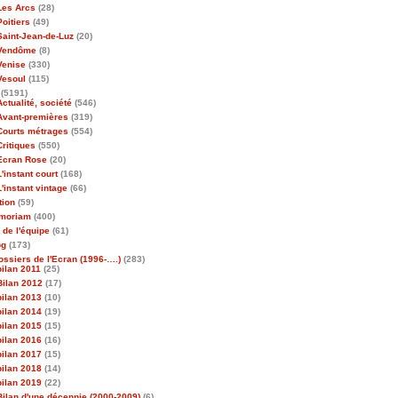
Les Arcs
(28)
Poitiers
(49)
Saint-Jean-de-Luz
(20)
Vendôme
(8)
Venise
(330)
Vesoul
(115)
(5191)
Actualité, société
(546)
Avant-premières
(319)
Courts métrages
(554)
Critiques
(550)
Ecran Rose
(20)
L'instant court
(168)
L'instant vintage
(66)
tion
(59)
emoriam
(400)
 de l'équipe
(61)
og
(173)
ossiers de l'Ecran (1996-….)
(283)
bilan 2011
(25)
Bilan 2012
(17)
bilan 2013
(10)
bilan 2014
(19)
bilan 2015
(15)
bilan 2016
(16)
bilan 2017
(15)
bilan 2018
(14)
bilan 2019
(22)
Bilan d'une décennie (2000-2009)
(6)