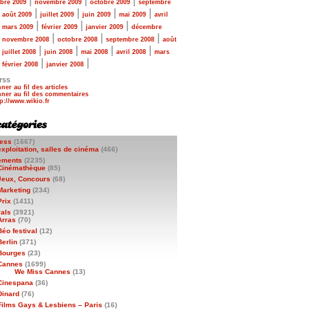
|
|
|
bre 2009
novembre 2009
octobre 2009
septembre
|
|
|
|
|
août 2009
juillet 2009
juin 2009
mai 2009
avril
|
|
|
|
mars 2009
février 2009
janvier 2009
décembre
|
|
|
|
novembre 2008
octobre 2008
septembre 2008
août
|
|
|
|
|
juillet 2008
juin 2008
mai 2008
avril 2008
mars
|
|
|
février 2008
janvier 2008
rss
ner au fil des articles
ner au fil des commentaires
ess
(1667)
exploitation, salles de cinéma
(466)
ements
(2235)
Cinémathèque
(85)
Jeux, Concours
(68)
Marketing
(234)
Prix
(1411)
vals
(3921)
Arras
(70)
Béo festival
(12)
Berlin
(371)
Bourges
(23)
Cannes
(1699)
We Miss Cannes
(13)
Cinespana
(36)
Dinard
(76)
Films Gays & Lesbiens – Paris
(16)