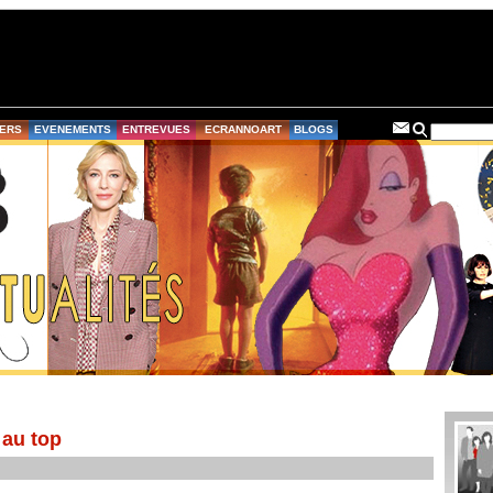
ERS
EVENEMENTS
ENTREVUES
ECRANNOART
BLOGS
 au top