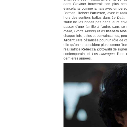
dans
Proxima
trouverait son plus be
étincelante comme jamais avec un perso
Batman,
Robert Pattinson
, avec le radi
hors des sentiers battus dans
Le Daim
statut ne les bridait pas dans leurs en
passer d'une famille à l'autre, sans se s
maire, Gloria Mundi
) et d'
Elisabeth Mos
chaque fois justes et convaincantes, peu 
Ardant
, rare césarisée pour un rôle de 
elle qu'on ne considère plus comme "bank
réalisatrice
Rebecca Zlotowski
de signer
contemporain, et
Les sauvages
, l'une
dernières années.