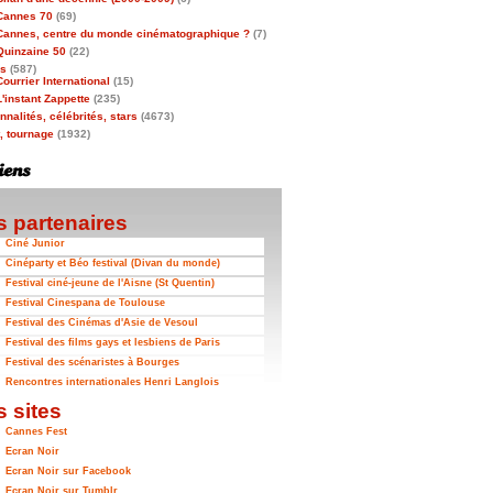
Cannes 70
(69)
Cannes, centre du monde cinématographique ?
(7)
Quinzaine 50
(22)
as
(587)
Courrier International
(15)
L'instant Zappette
(235)
nalités, célébrités, stars
(4673)
t, tournage
(1932)
 partenaires
Ciné Junior
Cinéparty et Béo festival (Divan du monde)
Festival ciné-jeune de l'Aisne (St Quentin)
Festival Cinespana de Toulouse
Festival des Cinémas d'Asie de Vesoul
Festival des films gays et lesbiens de Paris
Festival des scénaristes à Bourges
Rencontres internationales Henri Langlois
 sites
Cannes Fest
Ecran Noir
Ecran Noir sur Facebook
Ecran Noir sur Tumblr