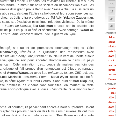
arleau
sur France 3 et dans
Les Invisibles
au cinéma, film sur les
10
us tendre un miroir sur notre société en décomposition avec
Les
auréolé d'un grand prix à Berlin avec
Grâce à Dieu
, a aussi livré un
17
 les abus sexuels dans l'Eglise catholique, et leurs conséquences sur
 chez les Juifs ultra-orthodoxes de Tel Aviv,
Yolande Zauberman
,
24
 sexuels, dévastation psychique, rejet des victimes... De la même
rde,
It must be Heaven
,
Elia Suleiman
poursuit son inlassable lutte
31
 de plus en plus aliéné et sécuritaire. Avec courage,
Waad al-
Derniers
ns
Pour Sama
, exposant l'horreur de la guerre en Syrie.
Adieu 
scène
révéla
mergé, soit autant de promesses cinématographiques. Côté
prix 
Mikhanovsky
, révélés à la Quinzaine des réalisateurs avec
et
Give Me Liberty
, ont justement soufflé un vent de liberté autour
2020
ssive, que ce soit pour aborder l'homosexualité dans un pays
sur la
ricain. Côté animation, deux coups de maîtres très loin des
festiv
 critique et fait preuve d'un renouveau esthétique et narratif:
pirate
ps
et
Ayumu Watanabe
avec
Les enfants de la mer
. Côté acteurs,
festiv
e
Luca Marinelli
dans
Martin Eden
et
Maud Wyler
, actrice touche-à-
Fernan
re,
la série
Mytho
et surtout
Perdrix
. Sans oublier
Mati Diop
, qui,
Archive
 cette promesse de cinéma tant souhaitée, en mariant la fable
janvie
rame socio-politique avec audace. C'est d'ailleurs le mot qui leur
|
sept
2020
décem
ffiche, et pourtant, ils parviennent encore à nous surprendre. Ils ont
2019
cepter des projets divers ou des films sans barrières. Ils ont tous
2019
urait pu deviner il y a quelques mois qu'
Eva Green
en astronaute