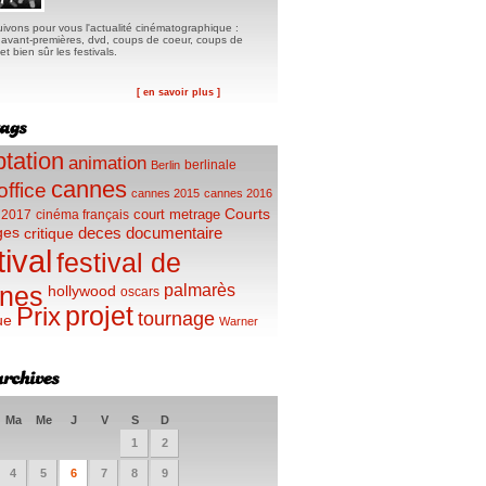
ivons pour vous l'actualité cinématographique :
, avant-premières, dvd, coups de coeur, coups de
t bien sûr les festivals.
[ en savoir plus ]
tation
animation
berlinale
Berlin
cannes
office
cannes 2015
cannes 2016
Courts
court metrage
 2017
cinéma français
ges
deces
documentaire
critique
tival
festival de
palmarès
nes
hollywood
oscars
projet
Prix
tournage
ue
Warner
Ma
Me
J
V
S
D
1
2
4
5
6
7
8
9