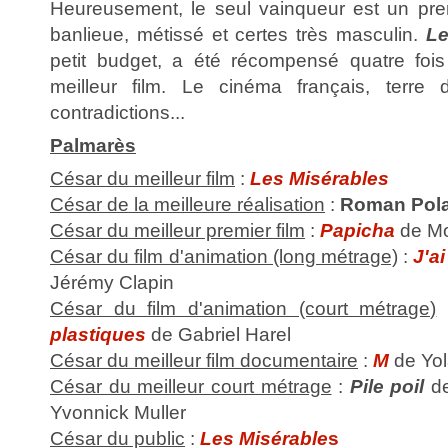
Heureusement, le seul vainqueur est un pre
banlieue, métissé et certes très masculin.
Le
petit budget, a été récompensé quatre fois
meilleur film. Le cinéma français, terre
contradictions...
Palmarès
César du meilleur film
:
Les Misérables
César de la meilleure réalisation
:
Roman Pola
César du meilleur premier film
:
Papicha
de Mo
César du film d'animation (long métrage)
:
J'a
Jérémy Clapin
César du film d'animation (court métrage)
plastiques
de Gabriel Harel
César du meilleur film documentaire
:
M
de Yo
César du meilleur court métrage
:
Pile poil
de
Yvonnick Muller
César du public
:
Les Misérable
s