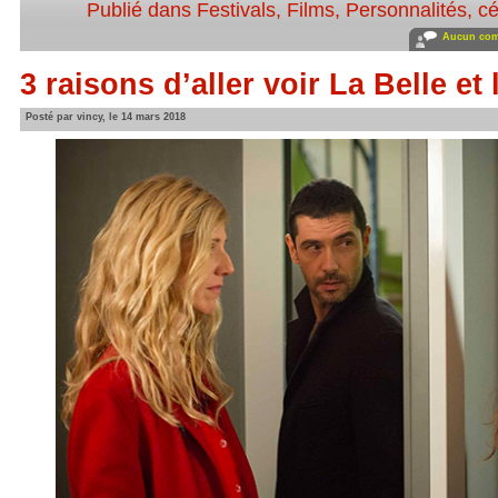
Publié dans
Festivals
,
Films
,
Personnalités, cé
Aucun com
3 raisons d’aller voir La Belle et 
Posté par vincy, le 14 mars 2018