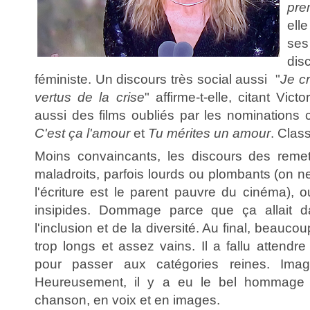
pre
ell
se
di
féministe. Un discours très social aussi "
Je c
vertus de la crise
" affirme-t-elle, citant Vic
aussi des films oubliés par les nomination
C'est ça l'amour
et
Tu mérites un amour
. Clas
Moins convaincants, les discours des remetta
maladroits, parfois lourds ou plombants (on ne
l'écriture est le parent pauvre du cinéma), 
insipides. Dommage parce que ça allait 
l'inclusion et de la diversité. Au final, beauco
trop longs et assez vains. Il a fallu attend
pour passer aux catégories reines. Imagi
Heureusement, il y a eu le bel hommag
chanson, en voix et en images.