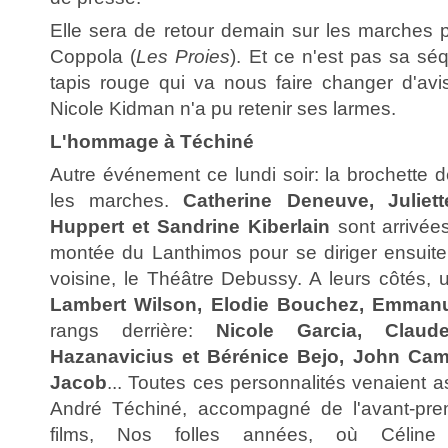
Elle sera de retour demain sur les marches 
Coppola (
Les Proies
). Et ce n'est pas sa sé
tapis rouge qui va nous faire changer d'av
Nicole Kidman n'a pu retenir ses larmes.
L'hommage à Téchiné
Autre événement ce lundi soir: la brochette d
les marches.
Catherine Deneuve, Juliett
Huppert et Sandrine Kiberlain
sont arrivée
montée du Lanthimos pour se diriger ensuite
voisine, le Théâtre Debussy. A leurs côtés, 
Lambert Wilson, Elodie Bouchez, Emmanu
rangs derrière:
Nicole Garcia, Claud
Hazanavicius et Bérénice Bejo, John Came
Jacob
... Toutes ces personnalités venaient 
André Téchiné, accompagné de l'avant-pre
films, Nos folles années, où Céline 