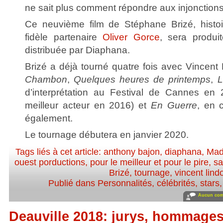
ne sait plus comment répondre aux injonctions
Ce neuvième film de Stéphane Brizé, histoi
fidèle partenaire
Oliver Gorce
, sera produi
distribuée par Diaphana.
Brizé a déjà tourné quatre fois avec Vincent
Chambon
,
Quelques heures de printemps
,
L
d’interprétation au Festival de Cannes en
meilleur acteur en 2016) et
En Guerre
, en 
également.
Le tournage débutera en janvier 2020.
Tags liés à cet article:
anthony bajon
,
diaphana
,
Mad
ouest porductions
,
pour le meilleur et pour le pire
,
sa
Brizé
,
tournage
,
vincent lind
Publié dans
Personnalités, célébrités, stars
Aucun com
Deauville 2018: jurys, hommages 