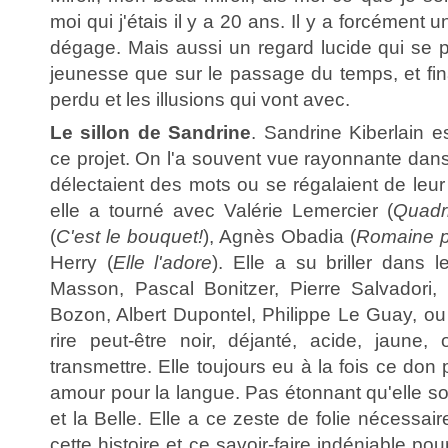
moi qui j'étais il y a 20 ans. Il y a forcément 
dégage. Mais aussi un regard lucide qui se p
jeunesse que sur le passage du temps, et fi
perdu et les illusions qui vont avec.
Le sillon de Sandrine
. Sandrine Kiberlain es
ce projet. On l'a souvent vue rayonnante dan
délectaient des mots ou se régalaient de leur 
elle a tourné avec Valérie Lemercier (
Quadri
(
C'est le bouquet!
), Agnès Obadia (
Romaine p
Herry (
Elle l'adore
). Elle a su briller dans l
Masson, Pascal Bonitzer, Pierre Salvadori,
Bozon, Albert Dupontel, Philippe Le Guay, o
rire peut-être noir, déjanté, acide, jaune, 
transmettre. Elle toujours eu à la fois ce don p
amour pour la langue. Pas étonnant qu'elle soi
et la Belle. Elle a ce zeste de folie nécessai
cette histoire et ce savoir-faire indéniable pou