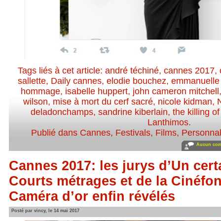
Tags liés à cet article:
andré téchiné
,
cannes 2017
,
sallette
,
Daily cannes
,
elodie bouchez
,
emmanuelle 
hommage
,
isabelle huppert
,
john cameron mitchell
wilson
,
mise à mort du cerf sacré
,
nicole kidman
,
deladonchamps
,
sandrine kiberlain
,
the killing o
Lanthimos
.
Publié dans
Cannes
,
Festivals
,
Films
,
Personnali
Aucun com
Cannes 2017: les jurys d’Un cert
Courts métrages et de la Cinéfon
Caméra d’or enfin révélés
Posté par vincy, le 14 mai 2017