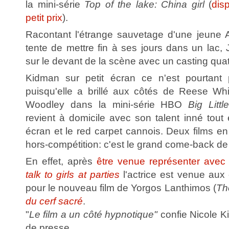
la mini-série
Top of the lake: China girl
(
dis
petit prix
).
Racontant l'étrange sauvetage d'une jeune A
tente de mettre fin à ses jours dans un lac,
sur le devant de la scène avec un casting quat
Kidman sur petit écran ce n'est pourtant 
puisqu'elle a brillé aux côtés de Reese Wh
Woodley dans la mini-série HBO
Big Littl
revient à domicile avec son talent inné tout
écran et le red carpet cannois. Deux films en
hors-compétition: c'est le grand come-back de 
En effet, après
être venue représenter avec
talk to girls at parties
l'actrice est venue aux 
pour le nouveau film de Yorgos Lanthimos (
Th
du cerf sacré
.
"
Le film a un côté hypnotique"
confie Nicole K
de presse.