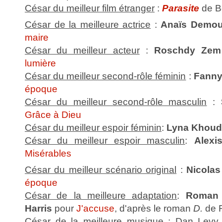
César du meilleur film étranger
:
Parasite
de B
César de la meilleure actrice
:
Anaïs Demou
maire
César du meilleur acteur
:
Roschdy Zem
lumière
César du meilleur second-rôle féminin
:
Fanny
époque
César du meilleur second-rôle masculin
:
Grâce à Dieu
César du meilleur espoir féminin
:
Lyna Khoud
César du meilleur espoir masculin
:
Alexi
Misérables
César du meilleur scénario original
:
Nicola
époque
César de la meilleure adaptation
:
Roman 
Harris
pour
J'accuse
, d'après le roman
D.
de R
César de la meilleure musique
: Dan Levy