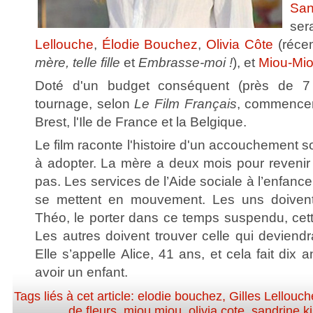
San
ser
Lellouche
,
Élodie Bouchez
,
Olivia Côte
(réce
mère, telle fille
et
Embrasse-moi !
), et
Miou-Mi
Doté d'un budget conséquent (près de 7 m
tournage, selon
Le Film Français
, commencer
Brest, l'Ile de France et la Belgique.
Le film raconte l'histoire d'un accouchement sou
à adopter. La mère a deux mois pour reveni
pas. Les services de l’Aide sociale à l’enfance
se mettent en mouvement. Les uns doivent
Théo, le porter dans ce temps suspendu, cett
Les autres doivent trouver celle qui deviend
Elle s’appelle Alice, 41 ans, et cela fait dix 
avoir un enfant.
Tags liés à cet article:
elodie bouchez
,
Gilles Lellouch
de fleurs
,
miou miou
,
olivia cote
,
sandrine ki