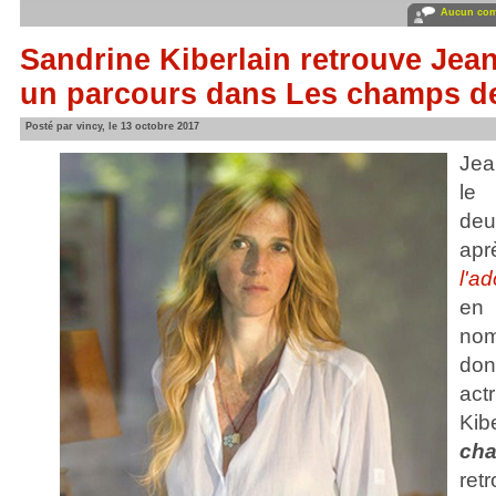
Aucun com
Sandrine Kiberlain retrouve Jea
un parcours dans Les champs de
Posté par vincy, le 13 octobre 2017
Jea
le
deu
apr
l'a
en
nom
don
act
Ki
cha
ret