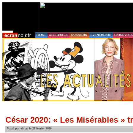
FILMS
CELEBRITES
DOSSIERS
EVENEMENTS
ENTREVUES
César 2020: « Les Misérables » 
Posté par vincy, le 28 février 2020