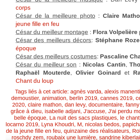
corps
César de la meilleure photo
:
Claire Math
jeune fille en feu
César du meilleur montage
:
Flora Volpelière
César des meilleurs décors
:
Stéphane Roz
époque
César des meilleurs costumes
:
Pascaline Ch
César du meilleur son
:
Nicolas Cantin
,
Tho
Raphaël Mouterde
,
Olivier Goinard
et
R
Chant du loup
Tags liés à cet article:
agnès varda
,
alexis manent
demoustier
,
animation
,
berlin 2019
,
cannes 2019
,
c
2020
,
claire mathon
,
dan levy
,
documentaire
,
fanny
grâce à dieu
,
isabelle adjani
,
J'accuse
,
J'ai perdu m
belle époque
,
La nuit des sacs plastiques
,
le chant
locarno 2019
,
Lyna Khoudri
,
M
,
nicolas bedos
,
papich
de la jeune fille en feu
,
quinzaine des réalisateurs
,
Rob
roschdy zem
,
roubaix une lumière
,
sandrine kiberla