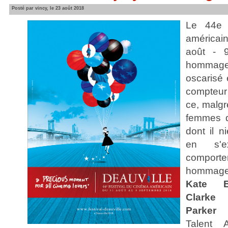
Posté par vincy, le 23 août 2018
Le 44e 
américa
août - 
hommag
oscarisé 
compteur 
ce, malgr
femmes d
dont il n
en s'e
compor
hommage
Kate Be
Clarke
Parker
p
Talent