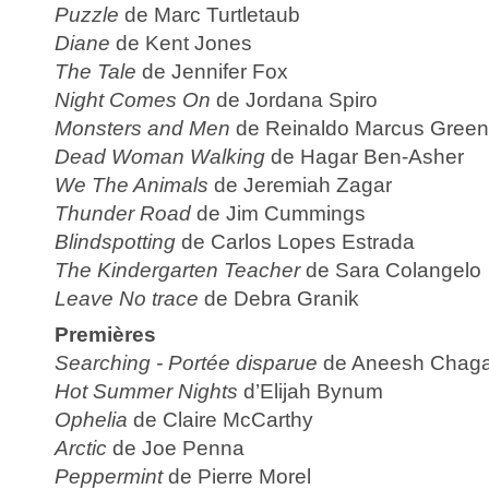
Puzzle
de Marc Turtletaub
Diane
de Kent Jones
The Tale
de Jennifer Fox
Night Comes On
de Jordana Spiro
Monsters and Men
de Reinaldo Marcus Green
Dead Woman Walking
de Hagar Ben-Asher
We The Animals
de Jeremiah Zagar
Thunder Road
de Jim Cummings
Blindspotting
de Carlos Lopes Estrada
The Kindergarten Teacher
de Sara Colangelo
Leave No trace
de Debra Granik
Premières
Searching - Portée disparue
de Aneesh Chaga
Hot Summer
Nights
d’Elijah Bynum
Ophelia
de Claire McCarthy
Arctic
de Joe Penna
Peppermint
de Pierre Morel