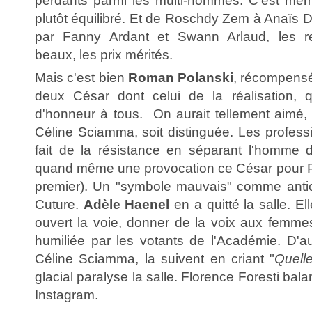
perdants parmi les multi-nommés. C'est mêm
plutôt équilibré. Et de Roschdy Zem à Anaïs 
par Fanny Ardant et Swann Arlaud, les re
beaux, les prix mérités.
Mais c'est bien
Roman Polanski
, récompensé
deux César dont celui de la réalisation, q
d'honneur à tous. On aurait tellement aimé,
Céline Sciamma, soit distinguée. Les profess
fait de la résistance en séparant l'homme de
quand même une provocation ce César pour Po
premier). Un "symbole mauvais" comme anticip
Cuture.
Adèle Haenel
en a quitté la salle. El
ouvert la voie, donner de la voix aux femmes
humiliée par les votants de l'Académie. D'a
Céline Sciamma, la suivent en criant "
Quell
glacial paralyse la salle. Florence Foresti bal
Instagram.