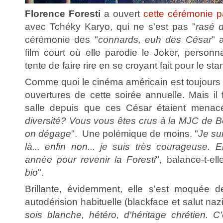
Florence Foresti
a ouvert
cette cérémonie 
avec Tchéky Karyo, qui ne s'est pas "
rasé d
cérémonie des "
connards, euh des César
" 
film court où elle parodie le Joker, personn
tente de faire rire en se croyant fait pour le st
Comme quoi le cinéma américain est toujours p
ouvertures de cette soirée annuelle. Mais il f
salle depuis que ces César étaient menacé
diversité? Vous vous êtes crus à la MJC de Bobig
on dégage
". Une polémique de moins. "
Je su
là... enfin non... je suis très courageuse. 
année pour revenir la Foresti
", balance-t-elle
bio
".
Brillante, évidemment, elle s'est moquée 
autodérision habituelle (blackface et salut nazi
sois blanche, hétéro, d'héritage chrétien. C