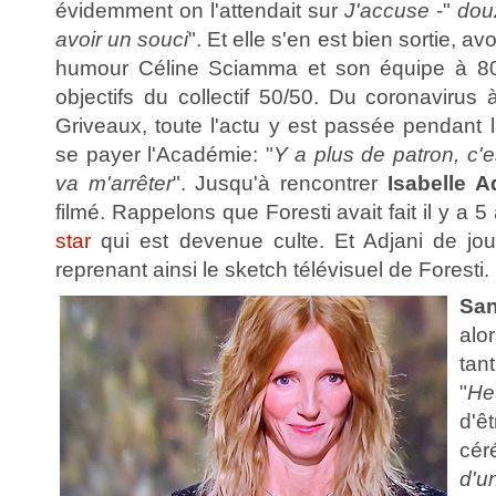
évidemment on l'attendait sur
J'accuse
-"
dou
avoir un souci
". Et elle s'en est bien sortie, 
humour Céline Sciamma et son équipe à 80
objectifs du collectif 50/50. Du coronavirus
Griveaux, toute l'actu y est passée pendant 
se payer l'Académie: "
Y a plus de patron, c'e
va m'arrêter
". Jusqu'à rencontrer
Isabelle A
filmé. Rappelons que Foresti avait fait il y a 
star
qui est devenue culte. Et Adjani de joue
reprenant ainsi le sketch télévisuel de Foresti.
San
alo
ta
"
He
d'ê
cér
d'