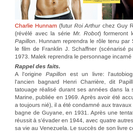
Charlie Hunnam
(futur
Roi Arthur
chez Guy Ri
(révélé avec la série
Mr. Robot
) formeront
Papillon
. Hunnam reprendra le rôle tenu pa
le film de Franklin J. Schaffner (scénarisé 
1973. Malek reprendra le personnage incarné 
Rappel des faits.
A l'origine
Papillon
est un livre: l'autobi
l'ancien bagnard Henri Charrière, dit Pap
tatouage réalisé durant ses années dans la s
Marine, publiée en 1969. Après avoir été accu
a toujours nié), il a été condamné aux travaux
bagne de Guyane, en 1931. Après une tentativ
réussit à s'évader en 1944, avec quatre autre
sa vie au Venezuela. Le succès de son livre c