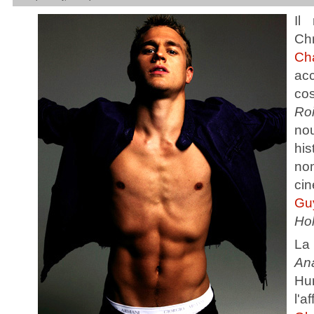
Il
Ch
Ch
ac
co
Ro
nou
his
no
cin
Gu
Ho
La
An
Hu
l'