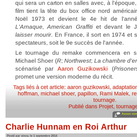
qui sera un carton en salles avec, à l'époque
film tient la tête du box office nord américa
Noël 1973 et devient le 4e hit de l'an
L'Arnaque, American Graffiti
et devant le
laisser mourir
. En France, il sort en 1974 et 
spectateurs, soit le 9e succès de l'année.
Le tournage du remake commencera en se
Michael Shoer (
R
;
Northwest
;
La chambre d'e
scénarisé par
Aaron Guzikowski
(
Prisone
promet une version moderne du récit.
Tags liés à cet article:
aaron guzikowski
,
adaptatio
hoffman
,
michael shoer
,
papillon
,
Rami Malek
,
r
tournage
.
Publié dans
Projet, tournag
Aucun com
Charlie Hunnam en Roi Arthur
Posté par vincy, le 1 septembre 2014