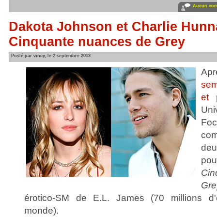
Aucun com
Dakota Johnson et Charlie Hunn
Cinquante nuances de Grey
Posté par vincy, le 2 septembre 2013
A
sem
et 
Uni
Fo
com
deu
po
Ci
Gre
érotico-SM de E.L. James (70 millions d'
monde).