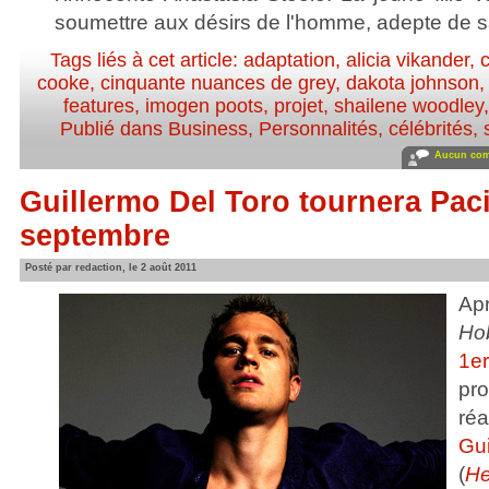
soumettre aux désirs de l'homme, adepte de
Tags liés à cet article:
adaptation
,
alicia vikander
,
cooke
,
cinquante nuances de grey
,
dakota johnson
features
,
imogen poots
,
projet
,
shailene woodley
Publié dans
Business
,
Personnalités, célébrités, 
Aucun com
Guillermo Del Toro tournera Paci
septembre
Posté par redaction, le 2 août 2011
Ap
Hob
1e
pr
ré
Gu
(
He