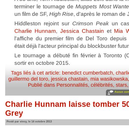
terminer le tournage de
Muppets Most Want
un film de SF,
High Rise
, d'après le roman de J
Hiddleston rejoint sur
Crimson Peak
un cast
Charlie Hunnam
,
Jessica Chastain
et
Mia 
l'affiche du premier film de Del Toro depui
était déjà l'acteur principal du blockbuster futur
Le tournage a débuté fin février à Toronto (C
sortir en octobre 2015.
Tags liés à cet article:
benedict cumberbatch
,
charl
guillermo del toro
,
jessica chastain
,
mia wasikowska
Publié dans
Personnalités, célébrités, stars
Aucun com
Charlie Hunnam laisse tomber 5
Grey
Posté par vincy, le 14 octobre 2013