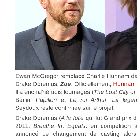
Ewan McGregor remplace Charlie Hunnam dans
Drake Doremus,
Zoe
. Officiellement,
Hunnam
Il a enchaîné trois tournages (
The Lost City of
Berlin,
Papillon
et
Le roi Arthur: La légen
Seydoux reste confirmée sur le projet.
Drake Doremus (
A la folie
qui fut Grand prix 
2011,
Breathe In
,
Equals
, en compétition
annoncé ce changement de casting alors q