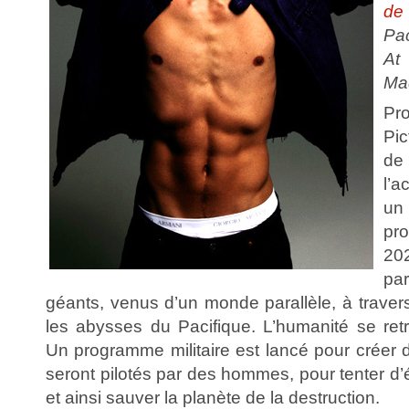
de
Pac
At
Ma
Pr
Pic
de
l’a
un
pro
202
pa
géants, venus d’un monde parallèle, à travers
les abysses du Pacifique. L’humanité se re
Un programme militaire est lancé pour créer 
seront pilotés par des hommes, pour tenter d’
et ainsi sauver la planète de la destruction.