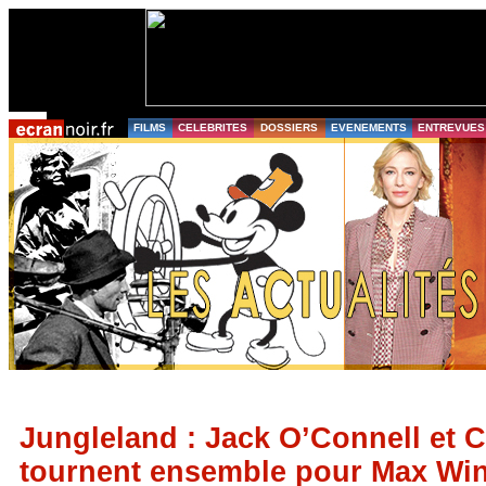
FILMS
CELEBRITES
DOSSIERS
EVENEMENTS
ENTREVUES
Jungleland : Jack O’Connell et 
tournent ensemble pour Max Win