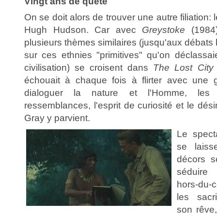
Vingt ans de quête
On se doit alors de trouver une autre filiation:
Hugh Hudson. Car avec
Greystoke
(1984
plusieurs thèmes similaires (jusqu'aux débats
sur ces ethnies "primitives" qu'on déclassai
civilisation) se croisent dans
The Lost City
échouait à chaque fois à flirter avec une 
dialoguer la nature et l'Homme, les 
ressemblances, l'esprit de curiosité et le dé
Gray y parvient.
Le spect
se laiss
décors s
séduire
hors-du-
les sacr
son rêve,