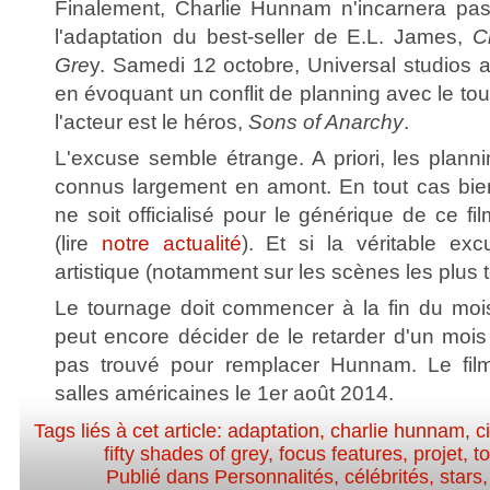
Finalement, Charlie Hunnam n'incarnera pas
l'adaptation du best-seller de E.L. James,
C
Gre
y. Samedi 12 octobre, Universal studios a
en évoquant un conflit de planning avec le tou
l'acteur est le héros,
Sons of Anarchy
.
L'excuse semble étrange. A priori, les plann
connus largement en amont. En tout cas bi
ne soit officialisé pour le générique de ce fi
(lire
notre actualité
). Et si la véritable exc
artistique (notamment sur les scènes les plus t
Le tournage doit commencer à la fin du mois
peut encore décider de le retarder d'un mois
pas trouvé pour remplacer Hunnam. Le fil
salles américaines le 1er août 2014.
Tags liés à cet article:
adaptation
,
charlie hunnam
,
c
fifty shades of grey
,
focus features
,
projet
,
t
Publié dans
Personnalités, célébrités, stars