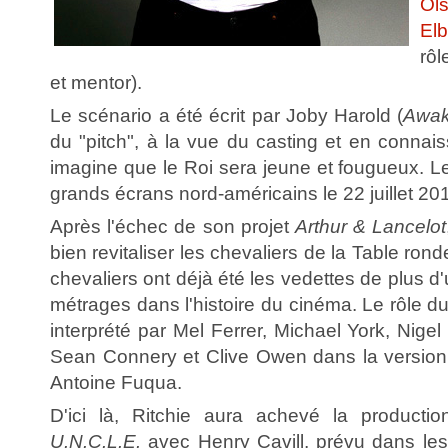
Ol
El
rôl
et mentor).
Le scénario a été écrit par Joby Harold (
Awa
du "pitch", à la vue du casting et en connaiss
imagine que le Roi sera jeune et fougueux. Le f
grands écrans nord-américains le 22 juillet 20
Après l'échec de son projet
Arthur & Lancelot
bien revitaliser les chevaliers de la Table rond
chevaliers ont déjà été les vedettes de plus d
métrages dans l'histoire du cinéma. Le rôle 
interprété par Mel Ferrer, Michael York, Nigel
Sean Connery et Clive Owen dans la version
Antoine Fuqua.
D'ici là, Ritchie aura achevé la product
U.N.C.L.E.
avec Henry Cavill, prévu dans les