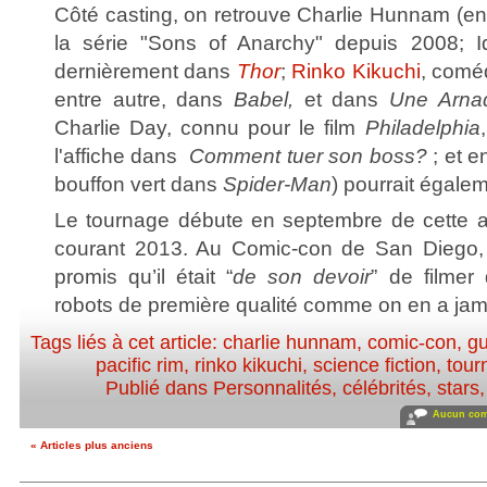
Côté casting, on retrouve Charlie Hunnam (en
la série "Sons of Anarchy" depuis 2008; Id
dernièrement dans
Thor
;
Rinko Kikuchi
, comé
entre autre, dans
Babel,
et dans
Une Arnaq
Charlie Day, connu pour le film
Philadelphia
l'affiche dans
Comment tuer son boss?
; et e
bouffon vert dans
Spider-Man
) pourrait égalem
Le tournage débute en septembre de cette ann
courant 2013. Au Comic-con de San Diego, 
promis qu’il était “
de son devoir
” de filmer
robots de première qualité comme on en a jam
Tags liés à cet article:
charlie hunnam
,
comic-con
,
gu
pacific rim
,
rinko kikuchi
,
science fiction
,
tour
Publié dans
Personnalités, célébrités, stars
Aucun com
« Articles plus anciens