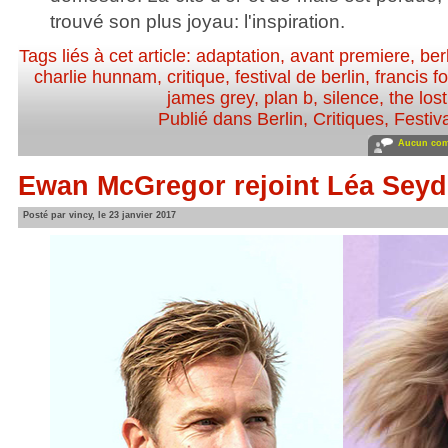
trouvé son plus joyau: l'inspiration.
Tags liés à cet article:
adaptation
,
avant premiere
,
ber
charlie hunnam
,
critique
,
festival de berlin
,
francis f
james grey
,
plan b
,
silence
,
the lost
Publié dans
Berlin
,
Critiques
,
Festiv
Aucun com
Ewan McGregor rejoint Léa Sey
Posté par vincy, le 23 janvier 2017