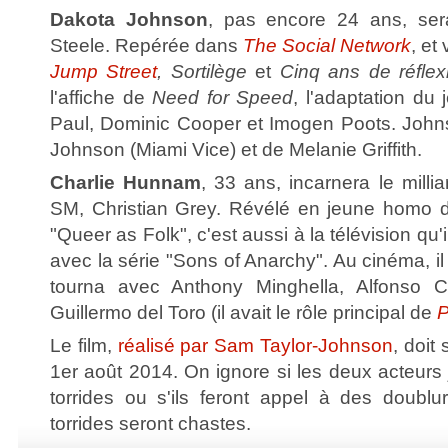
Dakota Johnson
, pas encore 24 ans, ser
Steele. Repérée dans
The Social Network
, et
Jump Street
, Sortilège
et
Cinq ans de réflex
l'affiche de
Need for Speed
, l'adaptation du
Paul, Dominic Cooper et Imogen Poots. Johnso
Johnson (Miami Vice) et de Melanie Griffith.
Charlie Hunnam
, 33 ans, incarnera le milli
SM, Christian Grey. Révélé en jeune homo d
"Queer as Folk", c'est aussi à la télévision qu'
avec la série "Sons of Anarchy". Au cinéma, il
tourna avec Anthony Minghella, Alfonso 
Guillermo del Toro (il avait le rôle principal de
P
Le film,
réalisé par Sam Taylor-Johnson
, doit 
1er août 2014. On ignore si les deux acteurs
torrides ou s'ils feront appel à des doubl
torrides seront chastes.