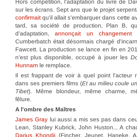
Hors compétition, l'adaptation du livre de Da
sur les écrans. Sept ans que le projet serpen
confirmait
qu'il allait s'embarquer dans cette a
tard, sa société de production, Plan B, qu
d'adaptation,
annonçait un changement d
Cumberbatch était désormais chargé d'incarne
Fawcett. La production se lance en fin en 2
n'est plus disponible, occupé à jouer les
Do
Hunnam
le remplace.
Il est frappant de voir à quel point l'acteu
dans ses premiers films (
Et au milieu coule un
Tibet
). Même blondeur, même charme, m
fêlure.
A l'ombre des Maîtres
James Gray
lui aussi a mis ses pas dans ceu
Lean, Stanley Kubrick, John Huston... A cha
Darius Khondji
(Fincher, Jeunet, Haneke, All