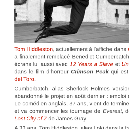
Tom Hiddleston
, actuellement à l'affiche dans
a finalement remplacé Benedict Cumberbatch,
écrans lui aussi avec
12 Years a Slave
et
Un
dans le film d'horreur
Crimson Peak
qui est
del Toro
.
Cumberbatch, alias Sherlock Holmes versio
abandonné le projet en août dernier : emploi
Le comédien anglais, 37 ans, vient de termin
et va commencer les tournage de
Everest
, 
Lost City of Z
de James Gray.
A 33 ans, Tom Hiddleston, alias Loki dans la 