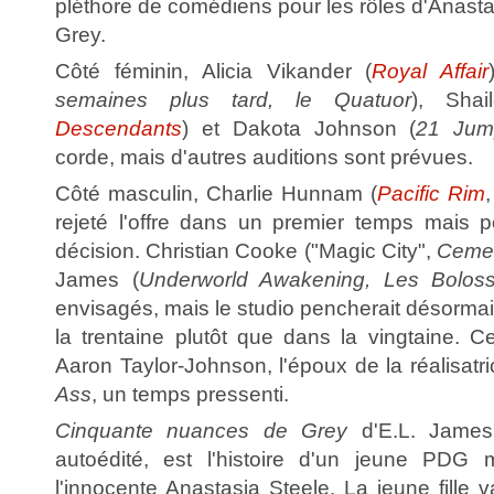
pléthore de comédiens pour les rôles d'Anastas
Grey.
Côté féminin, Alicia Vikander (
Royal Affair
semaines plus tard, le Quatuor
), Sha
Descendants
) et Dakota Johnson (
21 Jum
corde, mais d'autres auditions sont prévues.
Côté masculin, Charlie Hunnam (
Pacific Rim
rejeté l'offre dans un premier temps mais po
décision. Christian Cooke ("Magic City",
Cemet
James (
Underworld Awakening, Les Bolos
envisagés, mais le studio pencherait désorma
la trentaine plutôt que dans la vingtaine. C
Aaron Taylor-Johnson, l'époux de la réalisatr
Ass
, un temps pressenti.
Cinquante nuances de Grey
d'E.L. James, 
autoédité, est l'histoire d'un jeune PDG mi
l'innocente Anastasia Steele. La jeune fille