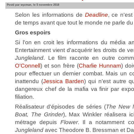
Posté par wyzman, le 5 novembre 2018
Selon les informations de
Deadline
, ce n'es
de temps avant que tout le monde ne parle d
Gros espoirs
Si l'on en croit les informations du média a
Entertainment vient d'acquérir les droits de ven
Jungleland
. Le film raconte en outre com
O'Connell
) et son frère (
Charlie Hunnam
) doi
pour effectuer un dernier combat. Mais un
inattendu (
Jessica Barden
) qui n'est autre q
dangereux chef de la mafia va finir par expos
filiation.
Réalisateur d'épisodes de séries (
The New N
Boat, The Grinder
), Max Winkler réalisera i
métrage depuis
Flower
. Il a notamment co-
Jungleland
avec Theodore B. Bressman et Da