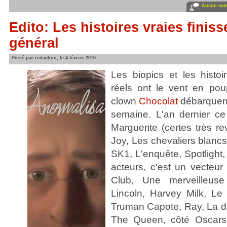
Aucun com
Edito: Les histoires vraies finis
général
Posté par redaction, le 4 février 2016
Les biopics et les histoi
réels ont le vent en po
clown
Chocolat
débarquent
semaine. L'an dernier ce
Marguerite (certes très re
Joy, Les chevaliers blancs,
SK1, L'enquête, Spotlight,
acteurs, c'est un vecteur
Club, Une merveilleuse
Lincoln, Harvey Milk, Le 
Truman Capote, Ray, La d
The Queen, côté Oscars,