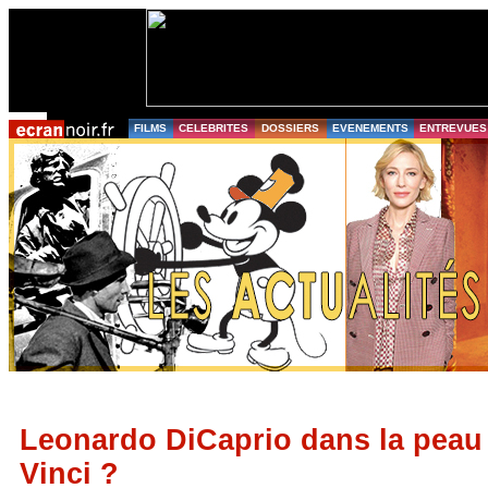
FILMS
CELEBRITES
DOSSIERS
EVENEMENTS
ENTREVUES
Leonardo DiCaprio dans la peau
Vinci ?