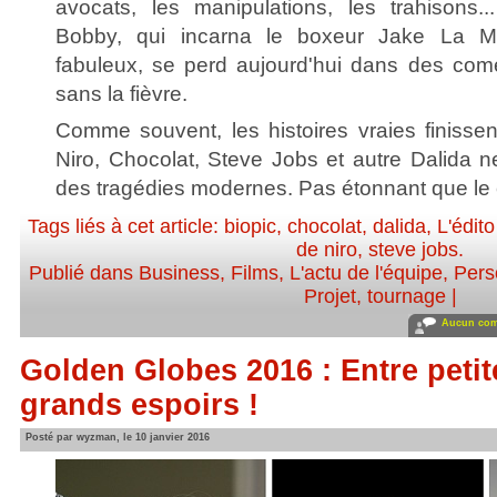
avocats, les manipulations, les trahisons.
Bobby, qui incarna le boxeur Jake La M
fabuleux, se perd aujourd'hui dans des com
sans la fièvre.
Comme souvent, les histoires vraies finisse
Niro, Chocolat, Steve Jobs et autre Dalida n
des tragédies modernes. Pas étonnant que le
Tags liés à cet article:
biopic
,
chocolat
,
dalida
,
L'édit
de niro
,
steve jobs
.
Publié dans
Business
,
Films
,
L'actu de l'équipe
,
Perso
Projet, tournage
|
Aucun com
Golden Globes 2016 : Entre petit
grands espoirs !
Posté par wyzman, le 10 janvier 2016