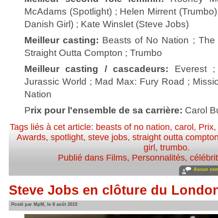
McAdams (Spotlight) ; Helen Mirrent (Trumbo) 
Danish Girl) ; Kate Winslet (Steve Jobs)
Meilleur casting:
Beasts of No Nation ; The B
Straight Outta Compton ; Trumbo
Meilleur casting / cascadeurs:
Everest ;
Jurassic World ; Mad Max: Fury Road ; Missi
Nation
P
rix pour l'ensemble de sa carrière:
Carol Bu
Tags liés à cet article:
beasts of no nation
,
carol
,
Prix
Awards
,
spotlight
,
steve jobs
,
straight outta compto
girl
,
trumbo
.
Publié dans
Films
,
Personnalités, célébrit
Aucun com
Steve Jobs en clôture du London
Posté par MpM, le 8 août 2015