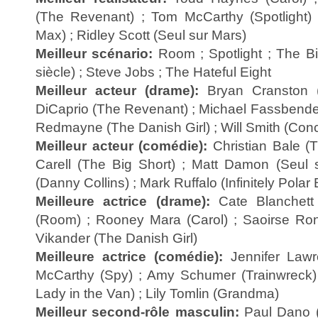
(The Revenant) ; Tom McCarthy (Spotlight) 
Max) ; Ridley Scott (Seul sur Mars)
Meilleur scénario:
Room ; Spotlight ; The B
siècle) ; Steve Jobs ; The Hateful Eight
Meilleur acteur (drame):
Bryan Cranston (
DiCaprio (The Revenant) ; Michael Fassbender
Redmayne (The Danish Girl) ; Will Smith (Con
Meilleur acteur (comédie):
Christian Bale (T
Carell (The Big Short) ; Matt Damon (Seul 
(Danny Collins) ; Mark Ruffalo (Infinitely Polar
Meilleure actrice (drame):
Cate Blanchett 
(Room) ; Rooney Mara (Carol) ; Saoirse Rona
Vikander (The Danish Girl)
Meilleure actrice (comédie):
Jennifer Lawr
McCarthy (Spy) ; Amy Schumer (Trainwreck)
Lady in the Van) ; Lily Tomlin (Grandma)
Meilleur second-rôle masculin:
Paul Dano (