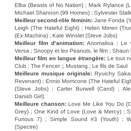
Elba (Beasts of No Nation) ; Mark Rylance (L
Michael Shannon (99 Homes) ; Sylvester Stall
Meilleur second-rôle féminin:
Jane Fonda (Yo
Leigh (The Hateful Eight) ; Helen Mirren (Tru
(Ex Machina) ; Kate Winslet (Steve Jobs)
Meilleur film d'animation:
Anomalisa ; Le v
Versa ; Snoopy et les Peanuts, le film ; Shaun
Meilleur film en langue étrangère:
Le tout n
Club ; The Fencer ;; Mustang ; Le fils de Saul
Meilleure musique originale:
Ryuichy Saka
Revenant) ; Ennio Morricone (The Hateful Eig
(Steve Jobs) ; Carter Burwell (Carol) ; Al
Danish Girl)
Meilleure chanson:
Love Me Like You Do (C
Grey) ; One Kind of Love (Love & Mercy) ; 
Furious 7) ; Simple Sound #3 (Youth) ; W
(Spectre)