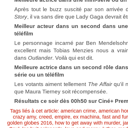
Après tout le buzz suscité par son arrivée
Story
, il va sans dire que Lady Gaga devrait 
Meilleur acteur dans un second dans une 
téléfilm
Le personnage incarné par Ben Mendelso
excellent mais Tobias Menzies nous a vraim
dans
Outlander
. Voilà qui est dit.
Meilleure actrice dans un second rôle dans
série ou un téléfilm
Les votants aiment tellement
The Affair
qu'il 
que Maura Tierney soit récompensée.
Résultats ce soir dès 00h50 sur Ciné+ Prem
Tags liés à cet article:
american crime
,
american hor
crazy amy
,
creed
,
empire
,
ex machina
,
fast and fu
golden globes 2016
,
how to get away with murder
,
ja