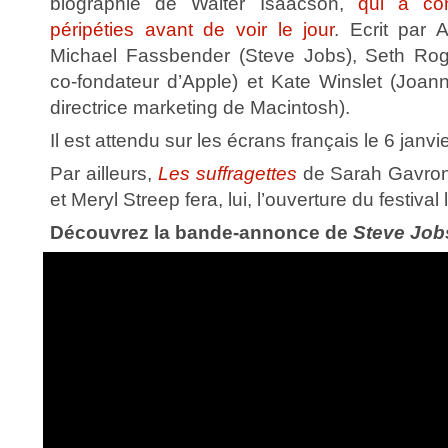
biographie de Walter Isaacson,
qui a co
péripéties avant de voir le jour
. Ecrit par A
Michael Fassbender (Steve Jobs), Seth Ro
co-fondateur d’Apple) et Kate Winslet (Joa
directrice marketing de Macintosh).
Il est attendu sur les écrans français le 6 janvi
Par ailleurs,
Les suffragettes
de Sarah Gavron
et Meryl Streep fera, lui, l’ouverture du festival
Découvrez la bande-annonce de
Steve Job