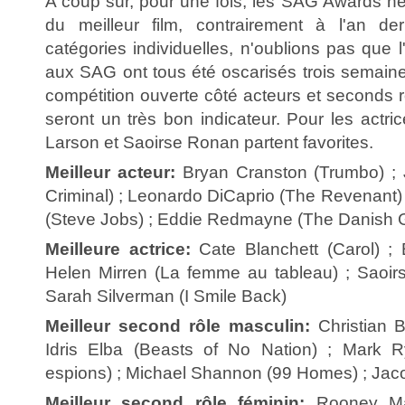
A coup sûr, pour une fois, les SAG Awards ne
du meilleur film, contrairement à l'an de
catégories individuelles, n'oublions pas que l
aux SAG ont tous été oscarisés trois semaine
compétition ouverte côté acteurs et seconds 
seront un très bon indicateur. Pour les actri
Larson et Saoirse Ronan partent favorites.
Meilleur acteur:
Bryan Cranston (Trumbo) ; J
Criminal) ; Leonardo DiCaprio (The Revenant)
(Steve Jobs) ; Eddie Redmayne (The Danish Gi
Meilleure actrice:
Cate Blanchett (Carol) ; 
Helen Mirren (La femme au tableau) ; Saoir
Sarah Silverman (I Smile Back)
Meilleur second rôle masculin:
Christian B
Idris Elba (Beasts of No Nation) ; Mark 
espions) ; Michael Shannon (99 Homes) ; Ja
Meilleur second rôle féminin:
Rooney Mar