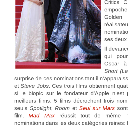
Critics C
empoche
Golden 
réalisat
nominati
ses deux 
Il devanc
qui pour
Oscar à
Short (L
surprise de ces nominations tant il n'apparais
et
Steve Jobs
. Ces trois films obtiennent q
si le biopic sur le fondateur d'Apple n'est
meilleurs films. 5 films décrochent trois no
seuls
Spotlight
,
Room
et
Seul sur Mars
sont
film.
Mad Max
réussit tout de même l'e
nominations dans les deux catégories reines: fi