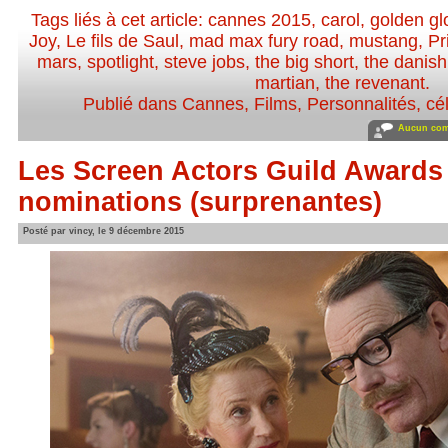
Tags liés à cet article:
cannes 2015
,
carol
,
golden g
Joy
,
Le fils de Saul
,
mad max fury road
,
mustang
,
Pr
mars
,
spotlight
,
steve jobs
,
the big short
,
the danish 
martian
,
the revenant
.
Publié dans
Cannes
,
Films
,
Personnalités, cél
Aucun com
Les Screen Actors Guild Awards 
nominations (surprenantes)
Posté par vincy, le 9 décembre 2015