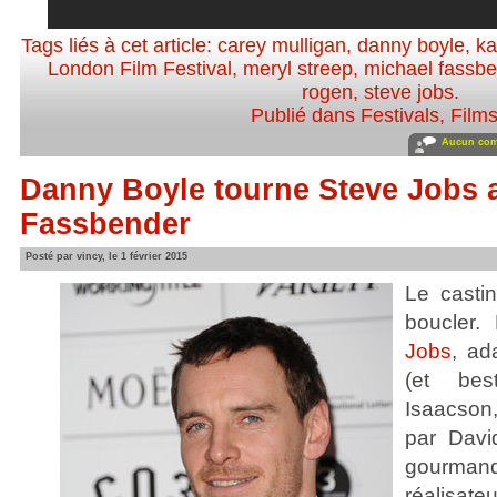
Tags liés à cet article:
carey mulligan
,
danny boyle
,
ka
London Film Festival
,
meryl streep
,
michael fassb
rogen
,
steve jobs
.
Publié dans
Festivals
,
Film
Aucun com
Danny Boyle tourne Steve Jobs 
Fassbender
Posté par vincy, le 1 février 2015
Le casti
boucler.
Jobs
, ad
(et bes
Isaacson
par Davi
gourmand 
réalisat