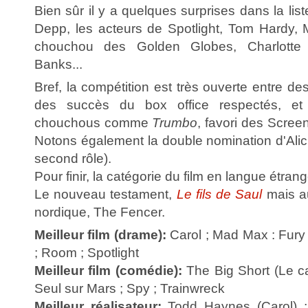
Bien sûr il y a quelques surprises dans la lis
Depp, les acteurs de Spotlight, Tom Hardy, M
chouchou des Golden Globes, Charlotte 
Banks...
Bref, la compétition est très ouverte entre des
des succès du box office respectés, et
chouchous comme
Trumbo
, favori des Scree
Notons également la double nomination d'Alici
second rôle).
Pour finir, la catégorie du film en langue étran
Le nouveau testament,
Le fils de Saul
mais a
nordique, The Fencer.
Meilleur film (drame):
Carol ; Mad Max : Fur
; Room ; Spotlight
Meilleur film (comédie):
The Big Short (Le ca
Seul sur Mars ; Spy ; Trainwreck
Meilleur réalisateur:
Todd Haynes (Carol) ; 