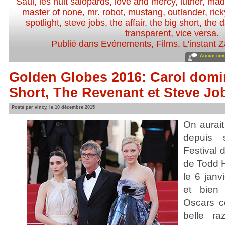
Saul
,
les huit salopards
,
love and mercy
,
luther
,
mad
master of none
,
mr. robot
,
mustang
,
outlander
,
ric
spotlight
,
steve jobs
,
the affair
,
the big short
,
the d
transparent
,
vice versa
.
Publié dans
Evénements
,
Films
,
L'instant 
Aucun com
Golden Globes 2016: Carol domi
Short, The Revenant et Steve Jo
Posté par vincy, le 10 décembre 2015
On aurait
depuis 
Festival 
de Todd 
le 6 janv
et bien
Oscars c
belle r