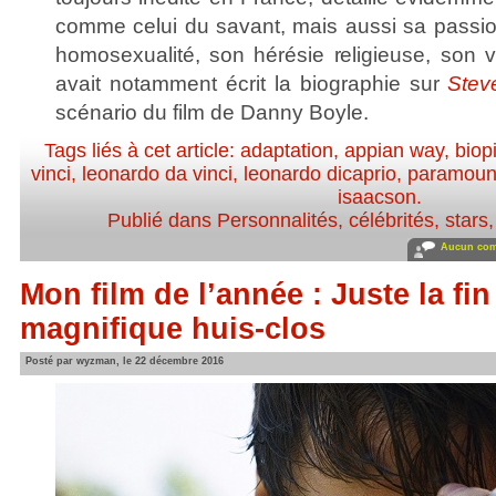
comme celui du savant, mais aussi sa passion
homosexualité, son hérésie religieuse, son 
avait notamment écrit la biographie sur
Stev
scénario du film de Danny Boyle.
Tags liés à cet article:
adaptation
,
appian way
,
biop
vinci
,
leonardo da vinci
,
leonardo dicaprio
,
paramoun
isaacson
.
Publié dans
Personnalités, célébrités, stars
Aucun com
Mon film de l’année : Juste la fi
magnifique huis-clos
Posté par wyzman, le 22 décembre 2016