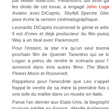
par Walter Isaacson. Paramount, qui avait g
les droits de cet essai, a engagé
John Log
Aviator
, avec DiCaprio,
Skyfall, Spectre, Glad
pour écrire la version cinématographique.
Leonardo DiCaprio incarnerait le génie et arti
Il est d'ores et déjà producteur du film pui
Way a un deal avec Paramount.
Pour l'instant, la star n'a qu'un seul tour
prochain film de Quentin Tarantino qui se t
Logan a prévu de rendre le scénario pour l'
annoncé dans trois autres films:
The Black
Flower Moon
et
Roosevelt
.
Rappelons pour l'anecdote que Leo s'appell
frappé le ventre de sa mère la première fois q
une toile du maître dans un musée en Italie.
Parue l'an dernier aux Etats-Unis, la biograph
toujours inédite en France, détaille évidemmen