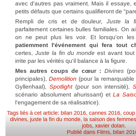
avec d'autres pas vraiment. Mais il essaye, e
petits défauts que certains qualifieront de "par
Rempli de cris et de douleur,
Juste la 
parfaitement certaines bulles familiales. On
on ne peut plus les voir. Et lorsqu'on les
patiemment l'événement qui fera tout ch
certes,
Juste la fin du monde
est avant tout 
irrite par les vérités qu'il balance à la figure.
Mes autres coups de cœur :
Divines
(po
principales),
Demolition
(pour la remarquable
Gyllenhaal),
Spotlight
(pour son intensité),
S
scénario absolument ahurissant) et
La Sais
l'engagement de sa réalisatrice).
Tags liés à cet article:
bilan 2016
,
cannes 2016
,
coup
divines
,
juste la fin du monde
,
la saison des femme
jobs
,
xavier dolan
.
Publié dans
Films
,
bilan 201