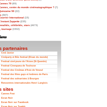
Cannes 70
(69)
Cannes, centre du monde cinématographique ?
(7)
Quinzaine 50
(22)
as
(587)
Courrier International
(15)
L'instant Zappette
(235)
nalités, célébrités, stars
(4673)
t, tournage
(1932)
 partenaires
Ciné Junior
Cinéparty et Béo festival (Divan du monde)
Festival ciné-jeune de l'Aisne (St Quentin)
Festival Cinespana de Toulouse
Festival des Cinémas d'Asie de Vesoul
Festival des films gays et lesbiens de Paris
Festival des scénaristes à Bourges
Rencontres internationales Henri Langlois
 sites
Cannes Fest
Ecran Noir
Ecran Noir sur Facebook
Ecran Noir sur Tumblr