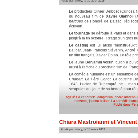
Posté par vincy, le 30 août 2019
Le producteur Olivier Delbosc (Curiosa f
du nouveau film de
Xavier Giannoli
(
perdues
de Honoré de Balzac, l'épisode
écrivain.
Le tournage
se déroule à Paris et dans s
jusqu'à la fin octobre. Il s'agit d'un gros
Le casting
est lui aussi "monstrueux"
Balibar, Jean-François Stévenin, André
un film français, Xavier Dolan. Le rôle pr
Le jeune
Benjamin Voisin
, qu'on a pu v
aussi à l'affiche du prochain film de Fra
La comédie humaine est un ensemble de 9
Chabert, Le Père Goriot, La cousine Be
1843. Lucien de Rubempré, né Lucien Ch
scrupules qui joue de sa beauté pour réus
Tags liés à cet article:
adaptation
,
andre marcon
,
stevenin
,
jeanne balibar
,
La comédie huma
Publié dans
Pers
Chiara Mastroianni et Vincen
Posté par vincy, le 13 mars 2019