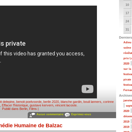
10
17
24
31
Derniers
Adieu 
scène
révéla
prix 
2020
sur la
festiv
pirate
festiv
Fernan
Archive
janvie
it delepine
,
benoit poelvoorde
,
berlin 2020
,
blanche gardin
,
bouli lanners
,
corinne
|
,
Effacer l'historique
,
gustave kervern
,
vincent lacoste
.
sept
Publié dans
Berlin
,
Films
|
2020
Aucun commentaire
Exprimez-vous
décem
2019
omédie Humaine de Balzac
2019