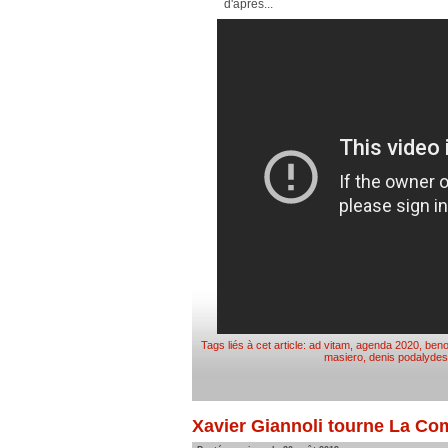
d'après...
Tags liés à cet article:
ad vitam
,
agenda 2020
,
beno
masiero
,
denis podalydes
Xavier Giannoli tourne La C