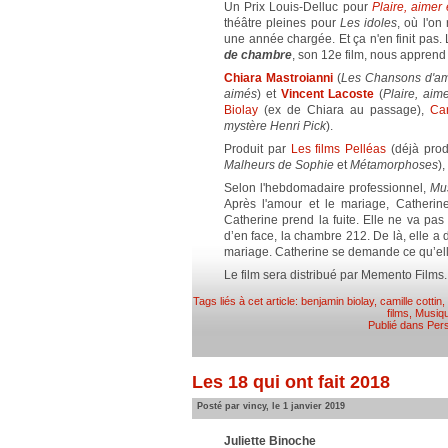
Un Prix Louis-Delluc pour
Plaire, aimer 
théâtre pleines pour
Les idoles
, où l'on
une année chargée. Et ça n'en finit pas.
de chambre
, son 12e film, nous apprend
Chiara Mastroianni
(
Les Chansons d'amo
aimés
) et
Vincent Lacoste
(
Plaire, aime
Biolay
(ex de Chiara au passage),
Ca
mystère Henri Pick
).
Produit par
Les films Pelléas
(déjà prod
Malheurs de Sophie
et
Métamorphoses
)
Selon l'hebdomadaire professionnel,
Mu
Après l'amour et le mariage, Catherin
Catherine prend la fuite. Elle ne va pas
d’en face, la chambre 212. De là, elle 
mariage. Catherine se demande ce qu’ell
Le film sera distribué par Memento Films.
Tags liés à cet article:
benjamin biolay
,
camille cottin
,
films
,
Musiq
Publié dans
Pers
Les 18 qui ont fait 2018
Posté par vincy, le 1 janvier 2019
Juliette Binoche