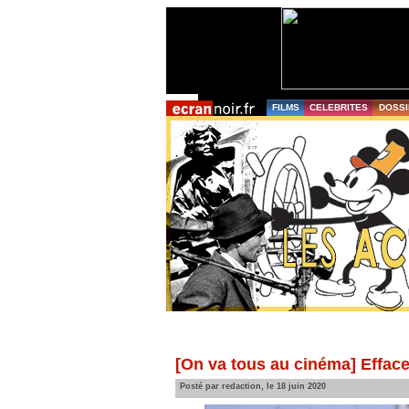
FILMS
CELEBRITES
DOSSI
[On va tous au cinéma] Effacer
Posté par redaction, le 18 juin 2020