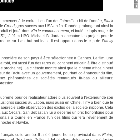
commencer à le croire. Il est l'un des "héros" du hit de l'année,
Black
 de
Creed
, gros succès aux USA en fin d'année, prolongeant ainsi la
roduit et joué dans
Kin le commencement
, et foulé le tapis rouge de
451
, téléfilm HBO. Michael B. Jordan enchaîne les projets pour le
oducteur. Last but not least, il est apparu dans le clip de
Family
a première de son pays à être sélectionnée à Cannes. Le film, une
obi, est aussi l'un des rares du continent africain à être distribué
e prochaine). La cinéaste montre ainsi que le cinéma africain peut
 cœur de l'actu avec un gouvernement, pourtant co-financeur du film,
deux phénomènes de sociétés remarqués là-bas ou ailleurs:
xpression.
suprême pour ce réalisateur adoré plus souvent à l'extérieur de son
us: gros succès au Japon, mais aussi en Chine. Il n'y a bien que le
s apprécié cette observation des exclus de la société nippone. Cela
is aux Oscars. San Sebastian lui a décerné un prix honorifique pour
ponais a tourné en France l'un des films qui fera l'événement de
inoche et Hawke.
 français cette année. Il a été jeune homo provincial dans
Plaire,
annes et Prix Louis-Delluc. Il fut étudiant déterminé en médecine