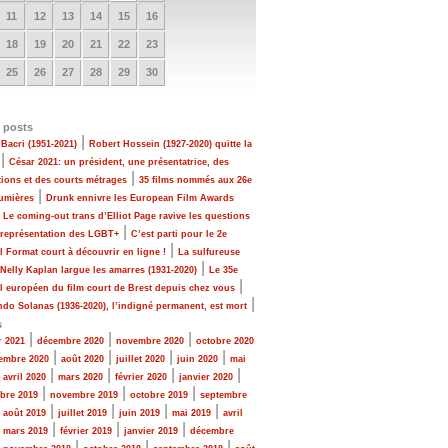
11
12
13
14
15
16
18
19
20
21
22
23
25
26
27
28
29
30
 posts
|
Bacri (1951-2021)
Robert Hossein (1927-2020) quitte la
|
César 2021: un président, une présentatrice, des
|
tions et des courts métrages
35 films nommés aux 26e
|
Lumières
Drunk ennivre les European Film Awards
|
Le coming-out trans d’Elliot Page ravive les questions
|
 représentation des LGBT+
C’est parti pour le 2e
|
al Format court à découvrir en ligne !
La sulfureuse
|
 Nelly Kaplan largue les amarres (1931-2020)
Le 35e
|
al européen du film court de Brest depuis chez vous
|
do Solanas (1936-2020), l’indigné permanent, est mort
s
|
|
|
r 2021
décembre 2020
novembre 2020
octobre 2020
|
|
|
|
embre 2020
août 2020
juillet 2020
juin 2020
mai
|
|
|
|
|
avril 2020
mars 2020
février 2020
janvier 2020
|
|
|
bre 2019
novembre 2019
octobre 2019
septembre
|
|
|
|
|
août 2019
juillet 2019
juin 2019
mai 2019
avril
|
|
|
|
mars 2019
février 2019
janvier 2019
décembre
|
|
|
|