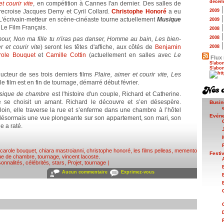
décem
et courir vite
, en compétition à Cannes l'an dernier. Des salles de
 recroise Jacques Demy et Cyril Collard.
Christophe Honoré
a eu
2009
 L'écrivain-metteur en scène-cinéaste tourne actuellement
Musique
2009
 Le Film Français.
2008
2008
ur, Non ma fille tu n'iras pas danser, Homme au bain, Les bien-
r et courir vite
) seront les têtes d'affiche, aux côtés de
Benjamin
2008
role Bouquet
et
Camille Cottin
(actuellement en salles avec
Le
Flux 
S'abon
S'abon
ucteur de ses trois derniers films
Plaire, aimer et courir vite, Les
, le film est en fin de tournage, démarré début février.
sique de chambre
est l'histoire d'un couple, Richard et Catherine.
e se choisit un amant. Richard le découvre et s’en désespère.
Busin
 loin, elle traverse la rue et s’enferme dans une chambre à l’hôtel
Evén
a désormais une vue plongeante sur son appartement, son mari, son
e a raté.
carole bouquet
,
chiara mastroianni
,
christophe honoré
,
les films pelleas
,
memento
Festi
ue de chambre
,
tournage
,
vincent lacoste
.
onnalités, célébrités, stars
,
Projet, tournage
|
Aucun commentaire
Exprimez-vous