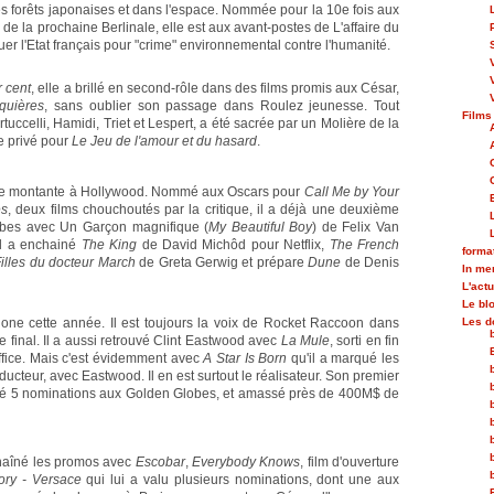
s forêts japonaises et dans l'espace. Nommée pour la 10e fois aux
y de la prochaine Berlinale, elle est aux avant-postes de L'affaire du
quer l'Etat français pour "crime" environnemental contre l'humanité.
r cent
, elle a brillé en second-rôle dans des films promis aux César,
quières
, sans oublier son passage dans Roulez jeunesse. Tout
Films
uccelli, Hamidi, Triet et Lespert, a été sacrée par un Molière de la
e privé pour
Le Jeu de l'amour et du hasard
.
oile montante à Hollywood. Nommé aux Oscars pour
Call Me by Your
es
, deux films chouchoutés par la critique, il a déjà une deuxième
obes avec Un Garçon magnifique (
My Beautiful Boy
) de Felix Van
 il a enchainé
The King
de David Michôd pour Netflix,
The French
forma
illes du docteur March
de Greta Gerwig et prépare
Dune
de Denis
In m
L'actu
Le bl
phone cette année. Il est toujours la voix de Rocket Raccoon dans
Les d
e final. Il a aussi retrouvé Clint Eastwood avec
La Mule
, sorti en fin
ffice. Mais c'est évidemment avec
A Star Is Born
qu'il a marqué les
producteur, avec Eastwood. Il en est surtout le réalisateur. Son premier
olté 5 nominations aux Golden Globes, et amassé près de 400M$ de
chaîné les promos avec
Escobar
,
Everybody Knows
, film d'ouverture
ory - Versace
qui lui a valu plusieurs nominations, dont une aux