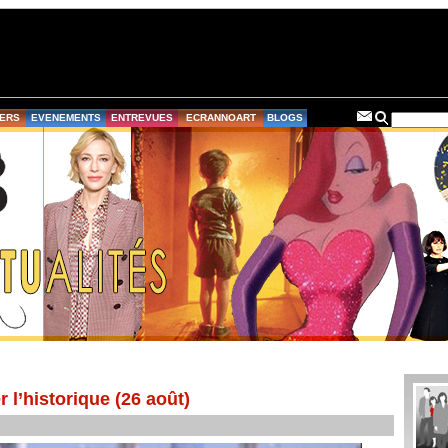
ERS
EVENEMENTS
ENTREVUES
ECRANNOART
BLOGS
 l’historique (26 août)