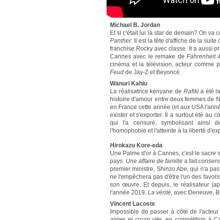
Michael B. Jordan
Et si c'était lui la star de demain? On va 
Panther
. Il est la tête d'affiche de la suite
franchise Rocky avec classe. Il a aussi p
Cannes avec le remake de
Fahrenheit 
cinéma et la télévision, acteur comme pr
Feud
de Jay-Z et Beyoncé.
Wanuri Kahiu
La réalisatrice kényane de
Rafiki
a été l
histoire d'amour entre deux femmes de Nair
en France cette année (et aux USA l'anné
exister et s'exporter. Il a surtout été au
qui l'a censuré, symbolisant ainsi 
l'homophobie et l'atteinte à la liberté d'e
Hirokazu Kore-eda
Une Palme d'or à Cannes, c'est le sacre 
pays.
Une affaire de famille
a fait consens
premier ministre, Shinzo Abe, qui n'a pa
ne l'empêchera pas d'être l'un des favor
son œuvre. Et depuis, le réalisateur ja
l'année 2019,
La vérité
, avec Deneuve, B
Vincent Lacoste
Impossible de passer à côté de l'acteur
aimer et courir vite
, en compétition à C