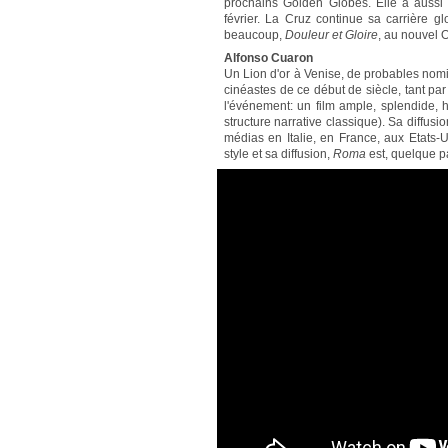
prochains Golden Globes. Elle a auss
février. La Cruz continue sa carrière gl
beaucoup,
Douleur et Gloire
, au nouvel 
Alfonso Cuaron
Un Lion d'or à Venise, de probables nom
cinéastes de ce début de siècle, tant p
l'événement: un film ample, splendide, h
structure narrative classique). Sa diffusi
médias en Italie, en France, aux Etats-
style et sa diffusion,
Roma
est, quelque p