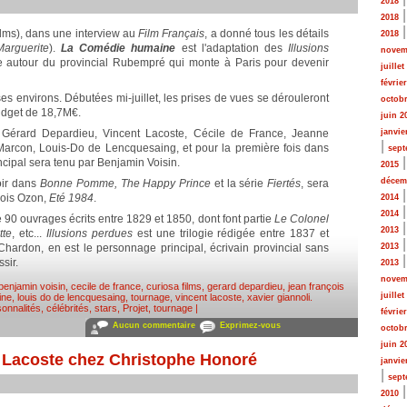
2018
2018
ilms), dans une interview au
Film Français
, a donné tous les détails
2018
Marguerite
).
La Comédie humaine
est l'adaptation des
Illusions
novem
 autour du provincial Rubempré qui monte à Paris pour devenir
juillet
févrie
es environs. Débutées mi-juillet, les prises de vues se dérouleront
octobr
 budget de 18,7M€.
juin 2
: Gérard Depardieu, Vincent Lacoste, Cécile de France, Jeanne
janvie
|
 Marcon, Louis-Do de Lencquesaing, et pour la première fois dans
sept
incipal sera tenu par Benjamin Voisin.
2015
décem
oir dans
Bonne Pomme, The Happy Prince
et la série
Fiertés
, sera
nçois Ozon,
Eté 1984
.
2014
2014
0 ouvrages écrits entre 1829 et 1850, dont font partie
Le Colonel
2013
tte
, etc...
Illusions perdues
est une trilogie rédigée entre 1837 et
ardon, en est le personnage principal, écrivain provincial sans
2013
sir.
2013
novem
benjamin voisin
,
cecile de france
,
curiosa films
,
gerard depardieu
,
jean françois
juillet
ine
,
louis do de lencquesaing
,
tournage
,
vincent lacoste
,
xavier giannoli
.
onnalités, célébrités, stars
,
Projet, tournage
|
févrie
Aucun commentaire
Exprimez-vous
octobr
juin 2
t Lacoste chez Christophe Honoré
janvie
|
sept
2010