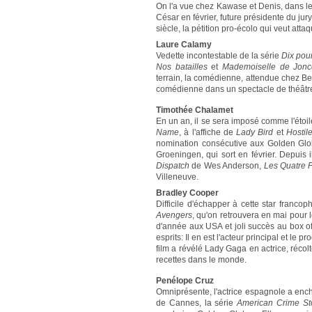
On l'a vue chez Kawase et Denis, dans le
César en février, future présidente du jur
siècle, la pétition pro-écolo qui veut atta
Laure Calamy
Vedette incontestable de la série
Dix pou
Nos batailles
et
Mademoiselle de Jonc
terrain, la comédienne, attendue chez Bert
comédienne dans un spectacle de théâtr
Timothée Chalamet
En un an, il se sera imposé comme l'ét
Name
, à l'affiche de
Lady Bird
et
Hostil
nomination consécutive aux Golden Gl
Groeningen, qui sort en février. Depuis
Dispatch
de Wes Anderson,
Les Quatre F
Villeneuve.
Bradley Cooper
Difficile d'échapper à cette star franco
Avengers
, qu'on retrouvera en mai pour l
d'année aux USA et joli succès au box o
esprits: Il en est l'acteur principal et le 
film a révélé Lady Gaga en actrice, réc
recettes dans le monde.
Penélope Cruz
Omniprésente, l'actrice espagnole a en
de Cannes, la série
American Crime St