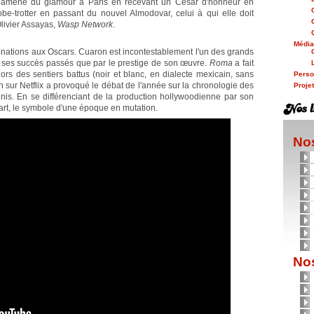
i amené du glamour à Paris en recevant un César d'honneur en
obe-trotter en passant du nouvel Almodovar, celui à qui elle doit
Olivier Assayas,
Wasp Network
.
Médi
inations aux Oscars. Cuaron est incontestablement l'un des grands
ar ses succès passés que par le prestige de son œuvre.
Roma
a fait
ors des sentiers battus (noir et blanc, en dialecte mexicain, sans
Person
on sur Netflix a provoqué le débat de l'année sur la chronologie des
Proje
Unis. En se différenciant de la production hollywoodienne par son
art, le symbole d'une époque en mutation.
Nos
Nos