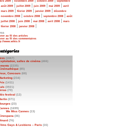
|
|
|
bre 2009
novembre 2009
octobre 2009
septembre
|
|
|
|
|
août 2009
juillet 2009
juin 2009
mai 2009
avril
|
|
|
|
mars 2009
février 2009
janvier 2009
décembre
|
|
|
|
novembre 2008
octobre 2008
septembre 2008
août
|
|
|
|
|
juillet 2008
juin 2008
mai 2008
avril 2008
mars
|
|
|
février 2008
janvier 2008
rss
ner au fil des articles
ner au fil des commentaires
ess
(1667)
exploitation, salles de cinéma
(466)
ements
(2235)
Cinémathèque
(85)
Jeux, Concours
(68)
Marketing
(234)
Prix
(1411)
vals
(3921)
Arras
(70)
Béo festival
(12)
Berlin
(371)
Bourges
(23)
Cannes
(1699)
We Miss Cannes
(13)
Cinespana
(36)
Dinard
(76)
Films Gays & Lesbiens – Paris
(16)