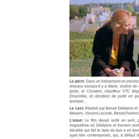
Le pitch:
Dans un lotissement en province
réseaux sociaux.Il y a Marie, victime de
lycée, et Christine, chauffeur VTC dép
Ensemble, ils décident de partir en gu
quoique...
Le cast:
Réalisé par Benoit Délépine et
Masiero, Vincent Lacoste, Benoit Poelvoo
L'atout:
Le film devait sortir en avril,
Angoulême où Délépine et Kervern sont pr
décalée qui fait le style du duo a en bo
sujet très contemporain, qui, à défaut