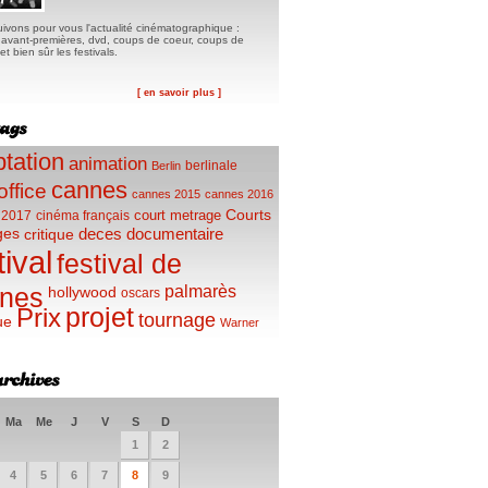
ivons pour vous l'actualité cinématographique :
, avant-premières, dvd, coups de coeur, coups de
t bien sûr les festivals.
[ en savoir plus ]
tation
animation
berlinale
Berlin
cannes
office
cannes 2015
cannes 2016
Courts
court metrage
 2017
cinéma français
ges
deces
documentaire
critique
tival
festival de
palmarès
nes
hollywood
oscars
projet
Prix
tournage
ue
Warner
Ma
Me
J
V
S
D
1
2
4
5
6
7
8
9