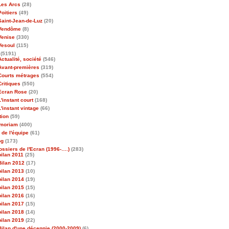
Les Arcs
(28)
Poitiers
(49)
Saint-Jean-de-Luz
(20)
Vendôme
(8)
Venise
(330)
Vesoul
(115)
(5191)
Actualité, société
(546)
Avant-premières
(319)
Courts métrages
(554)
Critiques
(550)
Ecran Rose
(20)
L'instant court
(168)
L'instant vintage
(66)
tion
(59)
emoriam
(400)
 de l'équipe
(61)
og
(173)
ossiers de l'Ecran (1996-….)
(283)
bilan 2011
(25)
Bilan 2012
(17)
bilan 2013
(10)
bilan 2014
(19)
bilan 2015
(15)
bilan 2016
(16)
bilan 2017
(15)
bilan 2018
(14)
bilan 2019
(22)
Bilan d'une décennie (2000-2009)
(6)