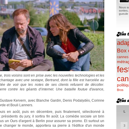
Nous su
sorties
gueule e
adap
Box 
cannes
métra
fes
, trois voisins sont en prise avec les nouvelles technologies et les
can
 chantage avec une sextape, Bertrand, dont la fille est harcelée au
itée de voir que les notes de ses clients refusent de décoller.
politiq
erre contre les géants d’internet. Une bataille foutue d'avance,
Bros
 Gustave Kervern, avec Blanche Gardin, Denis Podalydès, Corinne
rde et Bouli Lanners.
 puis en août, puis en décembre, puis finalement, sélectionné à
L
ésidents du jury, il sortira fin août. La comédie sociale un brin
nus un Ours d'argent à Berlin pour assurer sa promo. Et surtout un
 de changer le monde, apportera sa pierre à l'édifice d'un monde
3