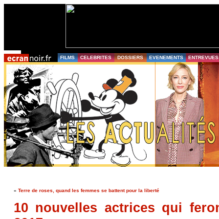
FILMS
CELEBRITES
DOSSIERS
EVENEMENTS
ENTREVUES
«
Terre de roses, quand les femmes se battent pour la liberté
10 nouvelles actrices qui fero