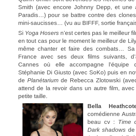
Smith (avec encore Johnny Depp, et une 
Paradis…) pour se battre contre des clone
mini-saucisses… (vu au BIFFF, sortie françai
Si
Yoga Hosers
n’est certes pas le meilleur f
en tout cas pour le moment le meilleur de Lil
même chanter et faire des combats… Sa r
France avec ses deux films suivants, d’
Cannes où elle accompagne l’équipe
Stéphanie Di Giusto (avec SoKo) puis en nove
de
Planétarium
de Rebecca Zlotowski (avec
attend de la revoir dans un autre film, ave
petite taille.
Bella Heathcot
comédienne Austr
beau cv :
Time 
Dark shadows
de 