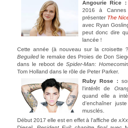
Angourie Rice 
2016 à Cannes 
présenter
The Nic
avec Ryan Goslin
peut donc dire qu
lancée !
Cette année (à nouveau sur la croisette 
Beguiled
le remake des Proies de Don Siege
dans le reboot de
Spider-Man: Homecomi
Tom Holland dans le rôle de Peter Parker.
Ruby Rose :
so
l’intérêt de
Oran
quand elle a inté
d’enchaîner just
musclés.
Début 2017 elle est en effet à l’affiche de
xXx
Diesel,
Resident Evil: chapitre final
avec Mi