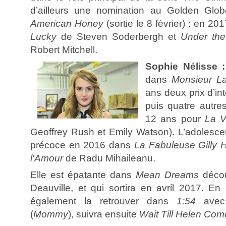
d’ailleurs une nomination au Golden Glo
American Honey
(sortie le 8 février) : en 2
Lucky
de Steven Soderbergh et
Under the
Robert Mitchell.
Sophie Nélisse 
dans
Monsieur L
ans deux prix d’in
puis quatre autre
12 ans pour
La V
Geoffrey Rush et Emily Watson). L’adolescen
précoce en 2016 dans
La Fabuleuse Gilly 
l'Amour
de Radu Mihaileanu.
Elle est épatante dans
Mean Dreams
déco
Deauville, et qui sortira en avril 2017. E
également la retrouver dans
1:54
avec A
(
Mommy
), suivra ensuite
Wait Till Helen Com