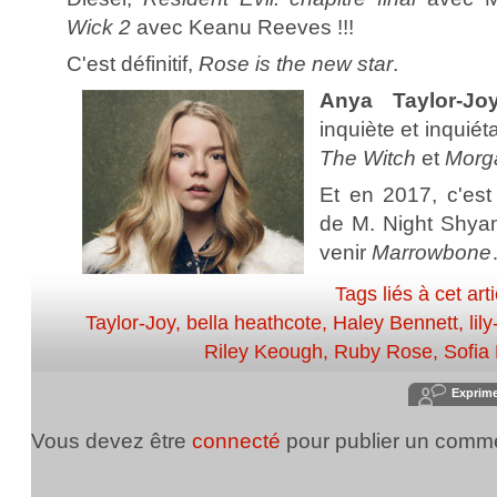
Wick 2
avec Keanu Reeves !!!
C'est définitif,
Rose is the new star
.
Anya Taylor-J
inquiète et inquiét
The Witch
et
Morg
Et en 2017, c'es
de M. Night Shyam
venir
Marrowbone
Tags liés à cet arti
Taylor-Joy
,
bella heathcote
,
Haley Bennett
,
lil
Riley Keough
,
Ruby Rose
,
Sofia 
Exprim
Vous devez être
connecté
pour publier un comme