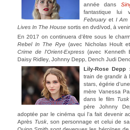
année dans
Sin
fantastique lui
February
et
I Am 
Lives In The House
sortis en dvd/vod, à venir
En 2017 on continuera d’être sous le charm
Rebel In The Rye
(avec Nicholas Hoult e
Crime de l'Orient-Express
(avec Kenneth B
Daisy Ridley, Johnny Depp, Dench Judi Dench
Lily-Rose Depp 
train de grandir à
stars, égérie d’un
mère Vanessa Par
dans le film
Tus
père Johnny De
adoptée par le cinéma qui l’a fait devenir a
Après
Tusk
, son personnage et celui de sa
Quinn Smith sont devenues les héroïnes d