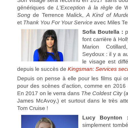
Son visage sera reconnu en 2017 sans dout
génériques de
L'Exception à la règle
de W
Song
de Terrence Malick,
A Kind of Murd
et
Thank You For Your Service
avec Miles Tel
Sofia Boutella :
p
font carrière à Hol
Marion Cotilla
Seydoux : il y a a
le visage est diffé
depuis le succès de
Kingsman: Services sec
Depuis on pense à elle pour les films qui 
pour des scènes d’action, comme en 2016
En 2017 on le verra dans
The Coldest City
(a
James McAvoy,) et surtout dans le très at
Tom Cruise !
Lucy Boynton 
simplement tombé