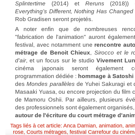
Splintertime
(2014) et
Reruns
(2018)) e
Everything’s Different, Nothing Has Changed
Rob Gradisen seront projetés.
A noter enfin que de nombreuses renco
"fabrication de l'animation" auront égalemen
festival, avec notamment une
rencontre aut
métrage de Benoit Chieux
,
Sirocco et le 
d'air
, et un focus sur le studio
Vivement Lun
cinéma japonais seront également 
programmation dédiée :
hommage à Satoshi
des
Mondes parallèles
de Yuhei Sakuragi et
Masaaki Yuasa, ou encore projection du film 
de Mamoru Oshii. Par ailleurs, plusieurs év
des professionnels sont également organisés
autour de l'écriture du court métrage d'ani
Tags liés à cet article:
Anca Damian
,
animation
,
ani
rose
,
Courts métrages
,
festival Carrefour du ciné