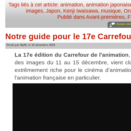
Tags liés à cet article:
animation
,
animation japonais
images
,
Japon
,
Kenji Iwaisawa
,
musique
,
On
Publié dans
Avant-premières
,
F
Aucun com
Notre guide pour le 17e Carrefou
Posté par MpM, le 10 décembre 2019
La 17e édition du Carrefour de l'animation
des images du 11 au 15 décembre, vient clo
extrêmement riche pour le cinéma d'animatio
l'animation française en particulier.