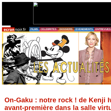
FILMS
CELEBRITES
DOSSIERS
EVENEMENTS
ENTREVUES
On-Gaku : notre rock ! de Kenji 
avant-première dans la salle vir