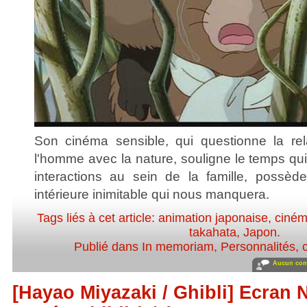
Son cinéma sensible, qui questionne la rel
l'homme avec la nature, souligne le temps qu
interactions au sein de la famille, possèd
intérieure inimitable qui nous manquera.
Tags liés à cet article:
animation japonaise
,
ciném
takahata
,
Japon
.
Publié dans
In memoriam
,
Personnalités, c
Aucun com
[Hayao Miyazaki / Ghibli] Ecran No