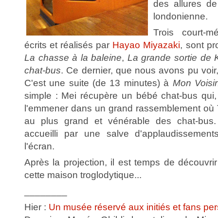
des allures de
londonienne.
Trois court-mé
écrits et réalisés par
Hayao Miyazaki
, sont pr
La chasse à la baleine
,
La grande sortie de 
chat-bus
. Ce dernier, que nous avons pu voir,
C'est une suite (de 13 minutes) à
Mon Voisin
simple : Mei récupère un bébé chat-bus qui, 
l'emmener dans un grand rassemblement où T
au plus grand et vénérable des chat-bus. T
accueilli par une salve d'applaudissements
l'écran.
Après la projection, il est temps de découvri
cette maison troglodytique...
________
Hier :
Un musée réservé aux initiés et fans pe