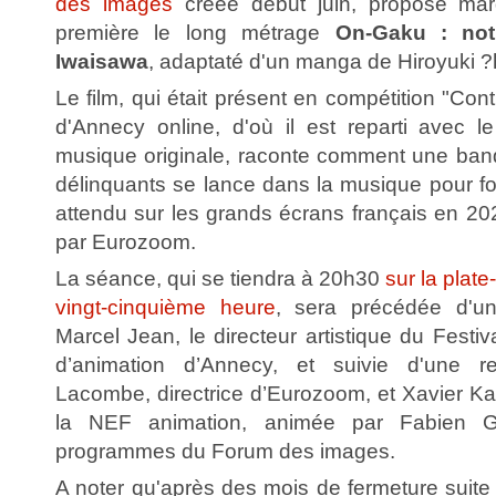
des images
créée début juin, propose mard
première le long métrage
On-Gaku : not
Iwaisawa
, adaptaté d'un manga de Hiroyuki ?
Le film, qui était présent en compétition "Co
d'Annecy online, d'où il est reparti avec le
musique originale, raconte comment une ban
délinquants se lance dans la musique pour fo
attendu sur les grands écrans français en 2021
par Eurozoom.
La séance, qui se tiendra à 20h30
sur la plat
vingt-cinquième heure
, sera précédée d'u
Marcel Jean, le directeur artistique du Festiva
d’animation d’Annecy, et suivie d'une r
Lacombe, directrice d’Eurozoom, et Xavier K
la NEF animation, animée par Fabien Ga
programmes du Forum des images.
A noter qu'après des mois de fermeture suite à