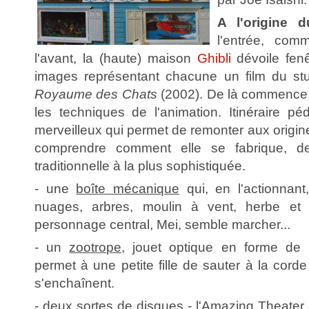
A l'origine
l'entrée, com
l'avant, la (haute) maison
Ghibli
dévoile fenê
images représentant chacune un film du st
Royaume des Chats
(2002). De là commence 
les techniques de l'animation. Itinéraire pé
merveilleux qui permet de remonter aux origine
comprendre comment elle se fabrique, d
traditionnelle à la plus sophistiquée.
- une
boîte mécanique
qui, en l'actionna
nuages, arbres, moulin à vent, herbe et 
personnage central, Mei, semble marcher...
- un
zootrope
, jouet optique en forme de b
permet à une petite fille de sauter à la corde
s'enchaînent.
- deux sortes de
disques
- l'Amazing Theater e