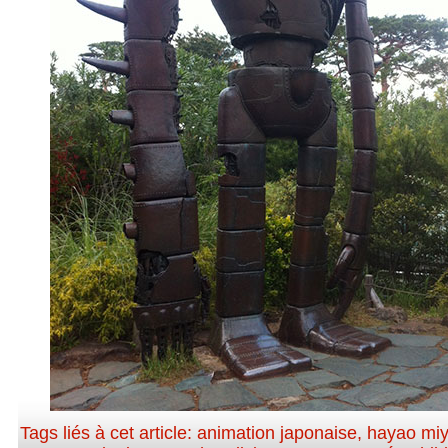
Tags liés à cet article:
animation japonaise
,
hayao miy