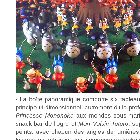
- La
boîte panoramique
comporte six tableaux
principe tri-dimensionnel, autrement dit la p
Princesse Mononoke
aux mondes sous-marin
snack-bar de l'ogre et
Mon Voisin Totoro
, s
peints, avec chacun des angles de lumières v
les uns les autres jusqu'à composer un tablea