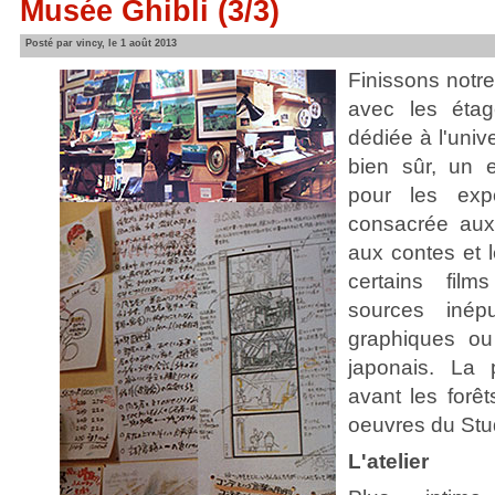
Musée Ghibli (3/3)
Posté par vincy, le 1 août 2013
Finissons notr
avec les éta
dédiée à l'unive
bien sûr, un 
pour les expo
consacrée aux 
aux contes et 
certains films
sources inépui
graphiques ou 
japonais. La 
avant les forêt
oeuvres du Stu
L'atelier