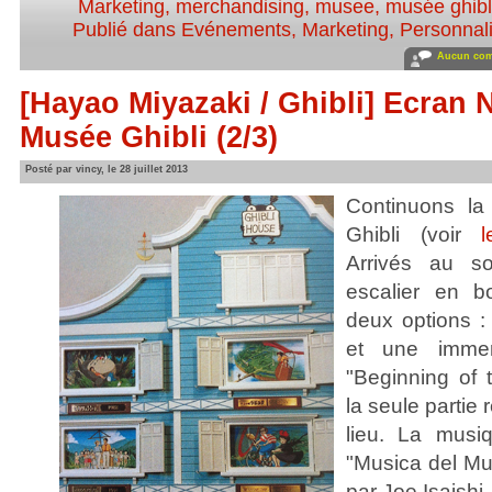
Marketing
,
merchandising
,
musee
,
musée ghibl
Publié dans
Evénements
,
Marketing
,
Personnali
Aucun com
[Hayao Miyazaki / Ghibli] Ecran No
Musée Ghibli (2/3)
Posté par vincy, le 28 juillet 2013
Continuons la
Ghibli (voir
Arrivés au s
escalier en bo
deux options : 
et une imme
"Beginning of 
la seule partie
lieu. La musi
"Musica del M
par Joe Isaishi.