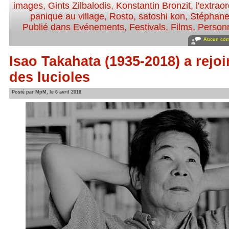
images
,
Gints Zilbalodis
,
Konstantin Bronzit
,
l'extra
panique au village
,
Rosto
,
satoshi kon
,
Stéphane
Publié dans
Evénements
,
Festivals
,
Films
,
Personn
Aucun com
Isao Takahata (1935-2018) a rejo
des lucioles
Posté par MpM, le 6 avril 2018