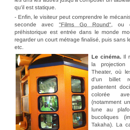
qu'il est statique.
- Enfin, le visiteur peut comprendre le méca
seconde avec
"Films Go Round"
, ou c
préhistorique est entrée dans le monde mo
regarder un court métrage finalisé, puis sans 
etc.
Le cinéma.
Il 
la projectio
Theater, où le
d'un billet 
patientent doc
colorée av
(notamment un 
lune au plaf
bucoliques (
Takaha). La ca