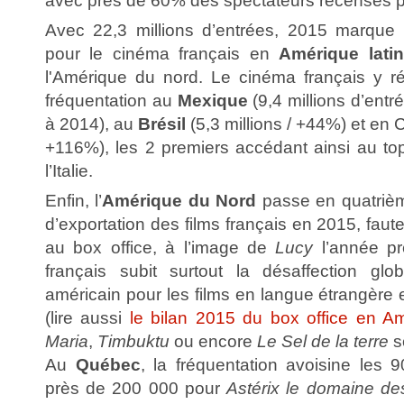
avec près de 60% des spectateurs recensés po
Avec 22,3 millions d’entrées, 2015 marque
pour le cinéma français en
Amérique lati
l'Amérique du nord. Le cinéma français y r
fréquentation au
Mexique
(9,4 millions d’entr
à 2014), au
Brésil
(5,3 millions / +44%) et en 
+116%), les 2 premiers accédant ainsi au to
l’Italie.
Enfin, l’
Amérique du Nord
passe en quatrièm
d’exportation des films français en 2015, fau
au box office, à l’image de
Lucy
l’année pr
français subit surtout la désaffection glo
américain pour les films en langue étrangère et
(lire aussi
le bilan 2015 du box office en A
Maria
,
Timbuktu
ou encore
Le Sel de la terre
s
Au
Québec
, la fréquentation avoisine les 
près de 200 000 pour
Astérix le domaine de