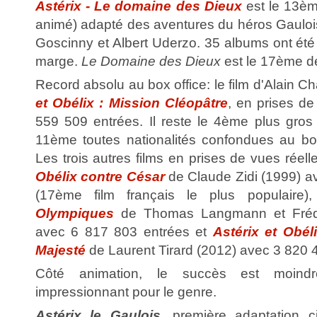
Astérix - Le domaine des Dieux
est le 13èm
animé) adapté des aventures du héros Gaulo
Goscinny et Albert Uderzo. 35 albums ont été p
marge.
Le Domaine des Dieux
est le 17ème de
Record absolu au box office: le film d'Alain 
et Obélix : Mission Cléopâtre
, en prises de
559 509 entrées. Il reste le 4ème plus gros 
11ème toutes nationalités confondues au bo
Les trois autres films en prises de vues réell
Obélix contre César
de Claude Zidi (1999) a
(17ème film français le plus populaire)
Olympiques
de Thomas Langmann et Frédér
avec 6 817 803 entrées et
Astérix et Obél
Majesté
de Laurent Tirard (2012) avec 3 820 
Côté animation, le succès est moind
impressionnant pour le genre.
Astérix le Gaulois
, première adaptation 