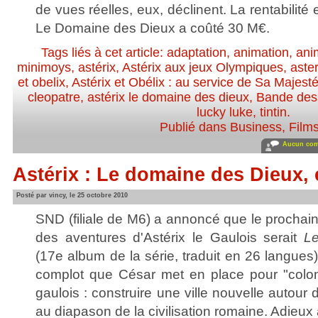
de vues réelles, eux, déclinent. La rentabilité
Le Domaine des Dieux a coûté 30 M€.
Tags liés à cet article:
adaptation
,
animation
,
ani
minimoys
,
astérix
,
Astérix aux jeux Olympiques
,
aste
et obelix
,
Astérix et Obélix : au service de Sa Majest
cleopatre
,
astérix le domaine des dieux
,
Bande des
lucky luke
,
tintin
.
Publié dans
Business
,
Film
Aucun com
Astérix : Le domaine des Dieux,
Posté par vincy, le 25 octobre 2010
SND (filiale de M6) a annoncé que le prochai
des aventures d'Astérix le Gaulois serait
L
(17e album de la série, traduit en 26 langues)
complot que César met en place pour "colonis
gaulois : construire une ville nouvelle autour d
au diapason de la civilisation romaine. Adieux 