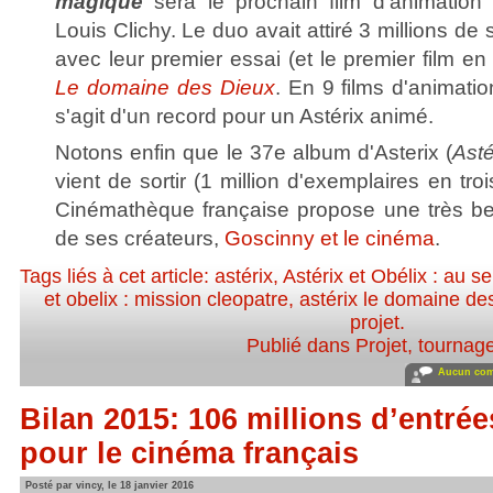
magique
sera le prochain film d'animation 
Louis Clichy. Le duo avait attiré 3 millions d
avec leur premier essai (et le premier film en
Le domaine des Dieux
. En 9 films d'animatio
s'agit d'un record pour un Astérix animé.
Notons enfin que le 37e album d'Asterix (
Asté
vient de sortir (1 million d'exemplaires en tr
Cinémathèque française propose une très bell
de ses créateurs,
Goscinny et le cinéma
.
Tags liés à cet article:
astérix
,
Astérix et Obélix : au s
et obelix : mission cleopatre
,
astérix le domaine de
projet
.
Publié dans
Projet, tournag
Aucun com
Bilan 2015: 106 millions d’entré
pour le cinéma français
Posté par vincy, le 18 janvier 2016