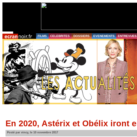
FILMS
CELEBRITES
DOSSIERS
EVENEMENTS
ENTREVUES
En 2020, Astérix et Obélix iront 
Posté par vincy, le 10 novembre 2017