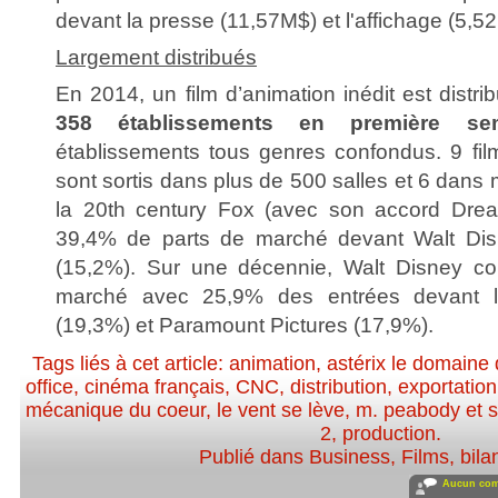
devant la presse (11,57M$) et l'affichage (5,5
Largement distribués
En 2014, un film d’animation inédit est dist
358 établissements en première se
établissements tous genres confondus. 9 fil
sont sortis dans plus de 500 salles et 6 dans
la 20th century Fox (avec son accord Dre
39,4% de parts de marché devant Walt Dis
(15,2%). Sur une décennie, Walt Disney co
marché avec 25,9% des entrées devant l
(19,3%) et Paramount Pictures (17,9%).
Tags liés à cet article:
animation
,
astérix le domaine
office
,
cinéma français
,
CNC
,
distribution
,
exportation
mécanique du coeur
,
le vent se lève
,
m. peabody et 
2
,
production
.
Publié dans
Business
,
Films
,
bila
Aucun com