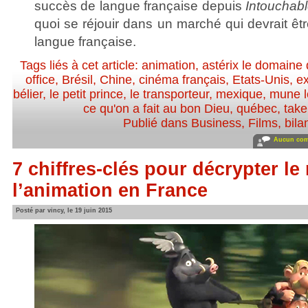
succès de langue française depuis
Intouchab
quoi se réjouir dans un marché qui devrait êtr
langue française.
Tags liés à cet article:
animation
,
astérix le domaine
office
,
Brésil
,
Chine
,
cinéma français
,
Etats-Unis
,
ex
bélier
,
le petit prince
,
le transporteur
,
mexique
,
mune l
ce qu'on a fait au bon Dieu
,
québec
,
take
Publié dans
Business
,
Films
,
bila
Aucun com
7 chiffres-clés pour décrypter l
l’animation en France
Posté par vincy, le 19 juin 2015