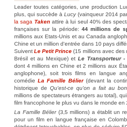
Leader toutes catégories, une production L
plus, qui succède à
Lucy
(vainqueur 2014 par
la saga
Taken
attire à lui seul 40% des spec
françaises sur la période:
44 millions de s
millions aux Etats-Unis et au Canada angloph
Chine et un million d'entrée dans 10 pays diffé
Suivent
Le Petit Prince
(15 millions avec des 
Brésil et au Mexique) et
Le Transporteur -
dont 4 millions en Chine et 2 millions aux É
anglophone), soit trois films en langue an
comédie
La Famille Bélier
(devant la contin
historique de
Qu'est-ce qu'on a fait au bo
millions de spectateurs étrangers au total), q
film francophone le plus vu dans le monde en
La Famille Bélier
(3,5 millions) a établit un r
pour un film en langue française en Colomb
détrônant Intouchables, en plus de séduire 5