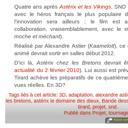
Quatre ans après
Astérix et les Vikings
, SND 
avec le héros français le plus populaire
l'innovation sera ailleurs : le film es
collaboration, vraisemblablement, avec le 
moche et méchant
).
Réalisé par Alexandre Astier (
Kaamelott
), ce
animé devrait sortir en salles début 2012.
D'ici là,
Astérix chez les Bretons
devrait êt
actualité du 2 février 2010
). Lui aussi est pr
Tirard achève les préparatifs de ce quatrièm
vues réelles. En 3D?
Tags liés à cet article:
3D
,
adaptation
,
alexandre asti
les bretons
,
astérix le domaine des dieux
,
Bande des
tirard
,
projet
,
snd
.
Publié dans
Projet, tournag
Aucun com