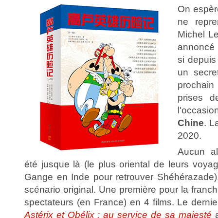
On espère
ne repr
Michel Le
annoncé 
si depuis
un secret
prochain 
prises d
l'occas
Chine
. L
2020.
Aucun a
été jusque là (le plus oriental de leurs voya
Gange en Inde pour retrouver Shéhérazade),
scénario original. Une première pour la franch
spectateurs (en France) en 4 films. Le dernie
Astérix et Obélix : au service de sa majesté
a