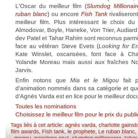
L'Oscar du meilleur film (
Slumdog Millionair
ruban blanc
) ou encore
Fish Tank
rivaliseron
meilleur film. Plus intéressant le choix du 
Almodovar, Boyle, Haneke, Von Trier, Audiard
dev Patel et Tahar Rahim sont reconnus parmi 
face au vétéran Steve Evets (
Looking for Er
Kate Winslet, oscarisées, font face à Cha
Yolande Moreau mais aussi aux fraîches N
Jarvis.
Enfin notons que
Mia et le Migou
fait p
d'animation nommés dans sa catégorie et q
d'Agnès Varda est en lice pour le meilleur doc
Toutes les nominations
Choisissez le meilleur film pour le prix du publi
Tags liés à cet article:
agnès varda
,
charlotte gains
film awards
,
Fish tank
,
le prophete
,
Le ruban blanc
,