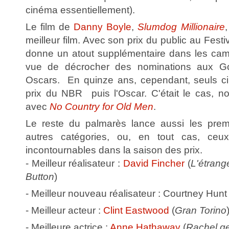
cinéma essentiellement).
Le film de
Danny Boyle
,
Slumdog Millionaire
meilleur film. Avec son prix du public au Festiv
donne un atout supplémentaire dans les ca
vue de décrocher des nominations aux G
Oscars. En quinze ans, cependant, seuls ci
prix du NBR puis l'Oscar. C'était le cas, no
avec
No Country for Old Men
.
Le reste du palmarès lance aussi les premi
autres catégories, ou, en tout cas, ceux
incontournables dans la saison des prix.
- Meilleur réalisateur :
David Fincher
(
L'étrang
Button
)
- Meilleur nouveau réalisateur : Courtney Hunt 
- Meilleur acteur :
Clint Eastwood
(
Gran Torino
- Meilleure actrice :
Anne Hathaway
(
Rachel ge