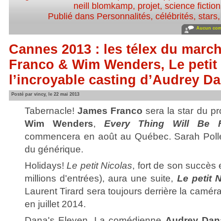
neill blomkamp
,
projet
,
science fiction
Publié dans
Personnalités, célébrités, stars
Aucun com
Cannes 2013 : les télex du march
Franco & Wim Wenders, Le petit 
l’incroyable casting d’Audrey Da
Posté par vincy, le 22 mai 2013
Tabernacle!
James Franco
sera la star du pr
Wim Wenders
,
Every Thing Will Be F
commencera en août au Québec. Sarah Polley 
du générique.
Holidays!
Le petit Nicolas
, fort de son succès 
millions d'entrées), aura une suite,
Le petit 
Laurent Tirard sera toujours derrière la caméra e
en juillet 2014.
Dana's Eleven. La comédienne
Audrey Dan