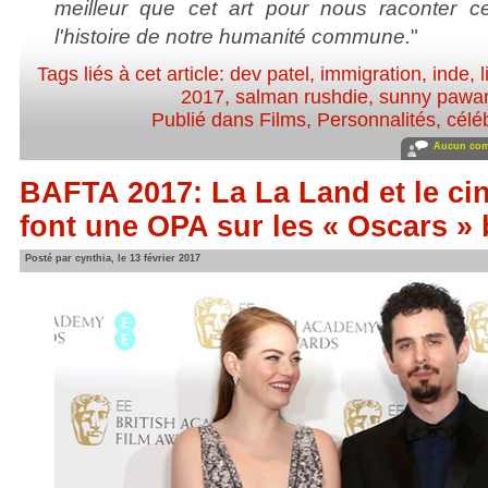
meilleur que cet art pour nous raconter ce
l'histoire de notre humanité commune.
"
Tags liés à cet article:
dev patel
,
immigration
,
inde
,
l
2017
,
salman rushdie
,
sunny pawa
Publié dans
Films
,
Personnalités, céléb
Aucun com
BAFTA 2017: La La Land et le ci
font une OPA sur les « Oscars » 
Posté par cynthia, le 13 février 2017