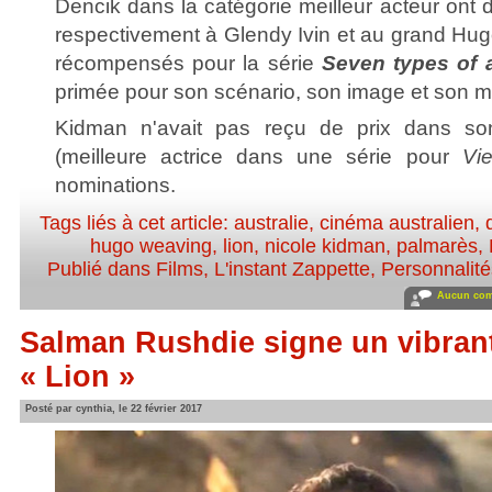
Dencik dans la catégorie meilleur acteur ont d
respectivement à Glendy Ivin et au grand Hu
récompensés pour la série
Seven types of 
primée pour son scénario, son image et son 
Kidman n'avait pas reçu de prix dans s
(meilleure actrice dans une série pour
Vi
nominations.
Tags liés à cet article:
australie
,
cinéma australien
,
hugo weaving
,
lion
,
nicole kidman
,
palmarès
,
Publié dans
Films
,
L'instant Zappette
,
Personnalités
Aucun com
Salman Rushdie signe un vibra
« Lion »
Posté par cynthia, le 22 février 2017