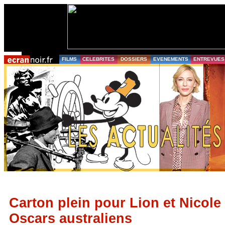
FILMS
CELEBRITES
DOSSIERS
EVENEMENTS
ENTREVUES
Carton plein pour Lion et Nicol
Oscars australiens