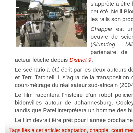
s'apprête à être 
cet été, Neill B
les rails son pro
Chappie
est un
oeuvre de scien
(
Slumdog Milli
partenaire de 
acteur fétiche depuis
District 9
.
Le scénario a été écrit par les deux auteurs 
et Terri Tatchell. Il s'agira de la transposition
court-métrage du réalisateur sud-africain (2004
Le film racontera l'histoire d'un robot policie
bidonvilles autour de Johannesburg. Cople
tandis que Patel interprétera un homme des bi
Le film devrait être prêt pour l'année prochaine
Tags liés à cet article:
adaptation
,
chappie
,
court me