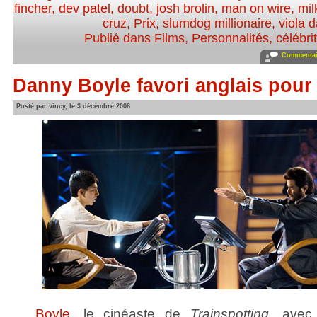
fincher
,
dev patel
,
doubt
,
josh brolin
,
man on wire
,
mil
cruz
,
Prix
,
slumdog millionaire
,
viola d
Publié dans
Films
,
Personnalités, célébrit
Commentair
Danny Boyle favori anglais pour
Posté par vincy, le 3 décembre 2008
Boyle
, le cinéaste de
Trainspotting
, ave