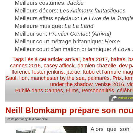
Meilleurs costumes:
Jackie
Meilleurs décors:
Les Animaux fantastiques
Meilleurs effets spéciaux:
Le Livre de la Jungl
Meilleure musique:
La La Land
Meilleur son:
Premier Contact (Arrival)
Meilleur court métrage britannique:
Home
Meilleur court d’animation britannique:
A Love 
Tags liés à cet article:
arrival
,
bafta 2017
,
baftas
,
b
cannes 2016
,
casey affleck
,
damien chazelle
,
dev p
florence foster jenkins
,
jackie
,
kubo et l'armure ma
Saul
,
lion
,
manchester by the sea
,
palmarès
,
Prix
,
tom
under the shadow
,
venise 2016
,
vi
Publié dans
Cannes
,
Films
,
Personnalités, célébri
Aucun com
Neill Blomkamp prépare son nou
Posté par vincy, le 3 août 2013
Alors que son 