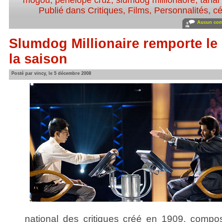
mogou
,
penelope cruz
,
slumdog millionaore
,
tahar
Publié dans
Critiques
,
Films
,
Personnalités, cé
Aucun com
Slumdog Millionaire remporte le 
la saison
Posté par vincy, le 5 décembre 2008
national des critiques créé en 1909, compo