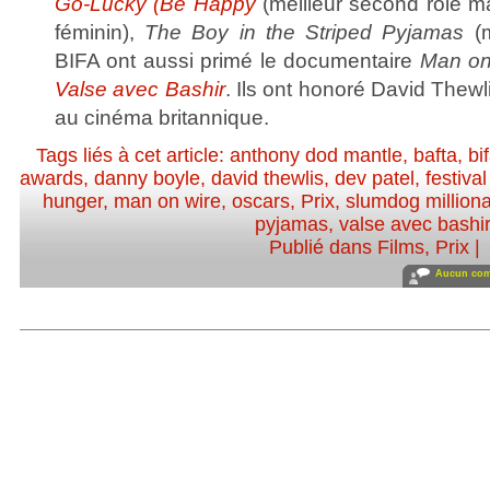
Go-Lucky (Be Happy
(meilleur second rôle m
féminin),
The Boy in the Striped Pyjamas
(m
BIFA ont aussi primé le documentaire
Man on
Valse avec Bashir
. Ils ont honoré David Thewl
au cinéma britannique.
Tags liés à cet article:
anthony dod mantle
,
bafta
,
bi
awards
,
danny boyle
,
david thewlis
,
dev patel
,
festiva
hunger
,
man on wire
,
oscars
,
Prix
,
slumdog milliona
pyjamas
,
valse avec bashir
Publié dans
Films
,
Prix
|
Aucun com