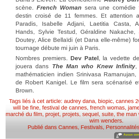
scène.
French Woman
sera une comédie f
destin croisé de 11 femmes. Et attention 
Paradis, Isabelle Adjani, Laetitia Casta, A
Hands, Sylvie Testud, Géraldine Nakache, J
Doutey, Alice Bellaïdi (et Dana elle-même) fo
tournage débute mi juin à Paris.
Nombres premiers.
Dev Patel
, la vedette 
jouera dans
The Man who Knew Infinity
,
mathématicien indien Srinivasa Ramanujan, 
de Robert Kanigel. Le film sera scénarisé e
Brown.
Tags liés à cet article:
audrey dana
,
biopic
,
cannes 2
will be fine
,
festival de cannes
,
french womas
,
jame
marché du film
,
projet
,
projets
,
sequel
,
suite
,
the man 
wim wenders
.
Publié dans
Cannes
,
Festivals
,
Personnalités
Aucun com