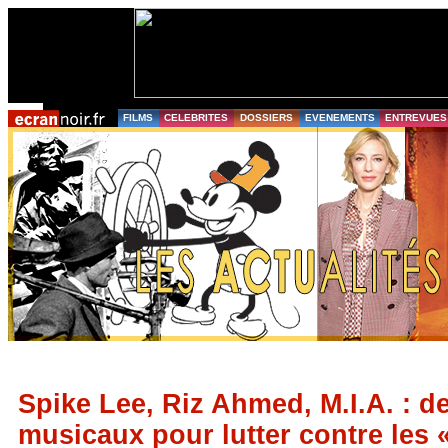
FILMS
CELEBRITES
DOSSIERS
EVENEMENTS
ENTREVUES
Spike Lee, Riz Ahmed, M.I.A. : de
musicaux pour lutter contre les 