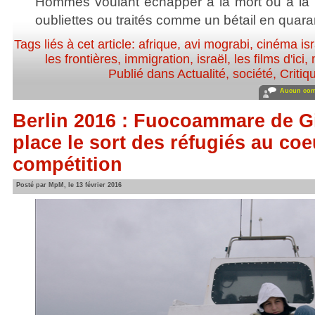
Hommes voulant échapper à la mort ou à la 
oubliettes ou traités comme un bétail en quara
Tags liés à cet article:
afrique
,
avi mograbi
,
cinéma isr
les frontières
,
immigration
,
israël
,
les films d'ici
,
Publié dans
Actualité, société
,
Critiq
Aucun com
Berlin 2016 : Fuocoammare de G
place le sort des réfugiés au coe
compétition
Posté par MpM, le 13 février 2016