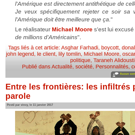
l'Amérique est directement antithétique de cel
Je veux spécifiquement rejeter ce soir sa v
l'Amérique doit être meilleure que ça.
"
Le réalisateur
Michael Moore
s'est lui excus
de millions d'Américains
".
Tags liés à cet article:
Asghar Farhadi
,
boycott
,
dona
john legend
,
le client
,
lily tomlin
,
Michael Moore
,
osca
politique
,
Taraneh Alidousti
Publié dans
Actualité, société
,
Personnalités, cé
Aucun com
Entre les frontières: les infiltrés
parole
Posté par vincy, le 11 janvier 2017