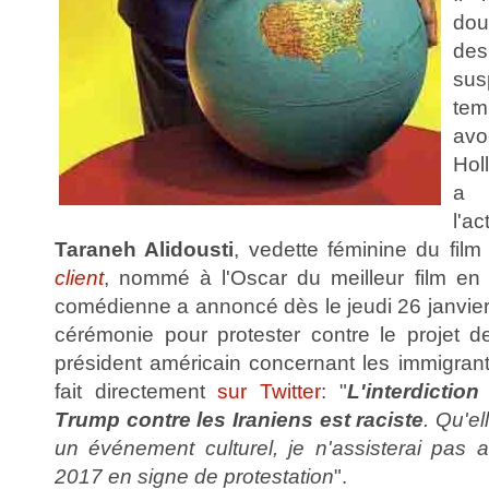
dout
de
su
te
av
Hol
a 
l'
Taraneh Alidousti
, vedette féminine du fil
client
, nommé à l'Oscar du meilleur film en
comédienne a annoncé dès le jeudi 26 janvier q
cérémonie pour protester contre le projet d
président américain concernant les immigrant
fait directement
sur Twitter
: "
L'interdictio
Trump contre les Iraniens est raciste
. Qu'e
un événement culturel, je n'assisterai pa
2017 en signe de protestation
".