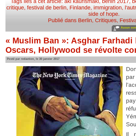
Tags liés à cet article:
aki kaurismaki
,
berlin 2017
,
b
critique
,
festival de berlin
,
Finlande
,
immigration
,
l'aut
side of hope
.
Publié dans
Berlin
,
Critiques
,
Festiv
Aucun com
« Muslim Ban »: Asghar Farhadi 
Oscars, Hollywood se révolte c
Posté par redaction, le 30 janvier 2017
Don
par
l’a
res
pa
réf
Yé
Sou
Il 