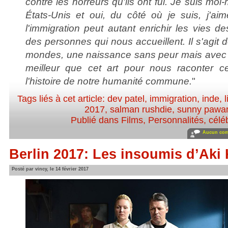
contre les horreurs qu'ils ont fui. Je suis m
États-Unis et oui, du côté où je suis, j'a
l'immigration peut autant enrichir les vies d
des personnes qui nous accueillent. Il s'agit 
mondes, une naissance sans peur mais avec am
meilleur que cet art pour nous raconter ce
l'histoire de notre humanité commune.
"
Tags liés à cet article:
dev patel
,
immigration
,
inde
,
l
2017
,
salman rushdie
,
sunny pawa
Publié dans
Films
,
Personnalités, céléb
Aucun com
Berlin 2017: Les insoumis d’Aki
Posté par vincy, le 14 février 2017