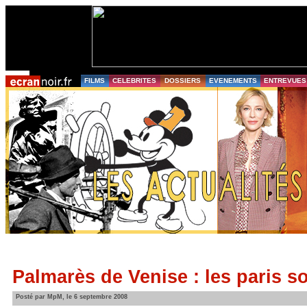
FILMS
CELEBRITES
DOSSIERS
EVENEMENTS
ENTREVUES
Palmarès de Venise : les paris s
Posté par MpM, le 6 septembre 2008