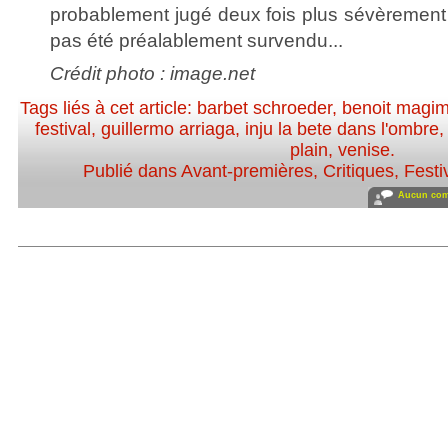
probablement jugé deux fois plus sévèrement 
pas été préalablement survendu...
Crédit photo : image.net
Tags liés à cet article:
barbet schroeder
,
benoit magim
festival
,
guillermo arriaga
,
inju la bete dans l'ombre
plain
,
venise
.
Publié dans
Avant-premières
,
Critiques
,
Festi
Aucun com