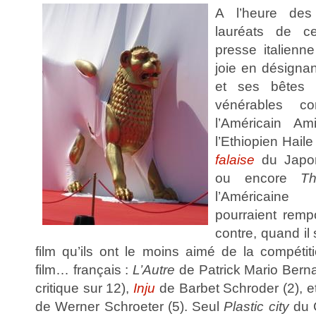
A l’heure des
lauréats de c
presse italienn
joie en désignan
et ses bêtes 
vénérables co
l’Américain A
l’Ethiopien Hail
falaise
du Japon
ou encore
T
l’Américaine
pourraient rempo
contre, quand il 
film qu’ils ont le moins aimé de la compétiti
film… français :
L’Autre
de Patrick Mario Bernar
critique sur 12),
Inju
de Barbet Schroder (2), e
de Werner Schroeter (5). Seul
Plastic city
du C