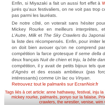
Enfin, si Miyazaki a fait un aussi fort effet à
W
jurés qu’aux festivaliers, on ne voit pas trop c
pas parmi les lauréats.
De notre côté, on voterait sans hésiter po
Mickey Rourke en meilleurs interprètes, 
L’Autre
,
Milk
et
The Sky Crawlers
du Japona
la liste des récompensés. Enfin, pour imiter les
on doit bien avouer qu'on ne comprend pas
compétition la farce grotesque
Il seme della 
deux français
Nuit de chien
et
Inju, la bête da
compétition, il y avait de petits bijoux tels qu
d'Agnès
et des essais ambitieux (pas for
intéressants) comme
Un lac
ou
Vinyan
.
Retrouvez tout le palmarès sur EcranNoir.fr
Tags liés à cet article:
anne hathaway
,
festival
,
inju l
mickey rourke
,
palmarès
,
ponyo sur la falaise
,
Pri
crawlers
,
the wrestler
,
venise
,
wim 