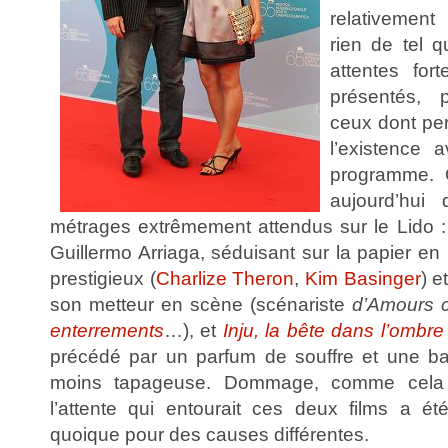
relativement
rien de tel 
attentes fort
présentés, 
ceux dont pe
l’existence 
programme. 
aujourd’hui
métrages extrêmement attendus sur le Lido 
Guillermo Arriaga, séduisant sur la papier en
prestigieux (
Charlize Theron
,
Kim Basinger
) e
son metteur en scène (scénariste
d’Amours 
enterrements
…), et
Inju, la bête dans l’ombre
précédé par un parfum de souffre et une b
moins tapageuse. Dommage, comme cela a
l’attente qui entourait ces deux films a ét
quoique pour des causes différentes.