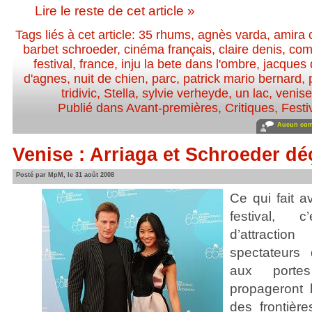
Lire le reste de cet article »
Tags liés à cet article:
35 rhums
,
agnès varda
,
amira 
barbet schroeder
,
cinéma français
,
claire denis
,
com
festival
,
france
,
inju la bete dans l'ombre
,
jacques
d'agnes
,
nuit de chien
,
parc
,
patrick mario bernard
,
tridivic
,
Stella
,
sylvie verheyde
,
un lac
,
venis
Publié dans
Avant-premières
,
Critiques
,
Festi
Aucun com
Venise : Arriaga et Schroeder dé
Posté par MpM, le 31 août 2008
Ce qui fait a
festival, 
d’attracti
spectateurs
aux porte
propageront 
des frontièr