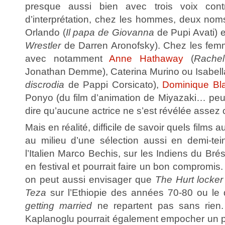
presque aussi bien avec trois voix contr
d’interprétation, chez les hommes, deux noms
Orlando (
Il papa de Giovanna
de Pupi Avati) 
Wrestler
de Darren Aronofsky). Chez les femme
avec notamment
Anne Hathaway
(
Rachel
Jonathan Demme), Caterina Murino ou Isabella
discrodia
de Pappi Corsicato),
Dominique Bl
Ponyo (du film d’animation de Miyazaki… peu
dire qu’aucune actrice ne s’est révélée assez
Mais en réalité, difficile de savoir quels films a
au milieu d’une sélection aussi en demi-tei
l’Italien Marco Bechis, sur les Indiens du Brési
en festival et pourrait faire un bon compromi
on peut aussi envisager que
The Hurt locker
Teza
sur l’Ethiopie des années 70-80 ou le 
getting married
ne repartent pas sans rien
Kaplanoglu pourrait également empocher un p