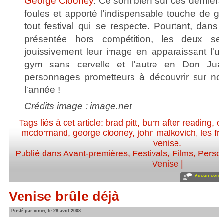
George Clooney
. Ce sont bien sûr ces dernier
foules et apporté l'indispensable touche de 
tout festival qui se respecte. Pourtant, dan
présentée hors compétition, les deux s
jouissivement leur image en apparaissant l
gym sans cervelle et l'autre en Don Jua
personnages prometteurs à découvrir sur no
l'année !
Crédits image : image.net
Tags liés à cet article:
brad pitt
,
burn after reading
,
mcdormand
,
george clooney
,
john malkovich
,
les 
venise
.
Publié dans
Avant-premières
,
Festivals
,
Films
,
Perso
Venise
|
Aucun com
Venise brûle déjà
Posté par vincy, le 28 avril 2008