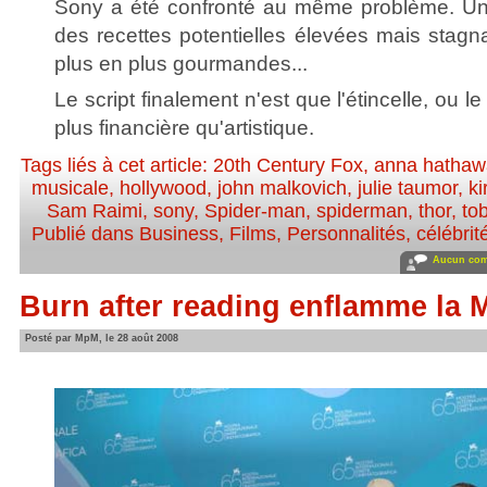
Sony a été confronté au même problème. Un b
des recettes potentielles élevées mais stagn
plus en plus gourmandes...
Le script finalement n'est que l'étincelle, ou l
plus financière qu'artistique.
Tags liés à cet article:
20th Century Fox
,
anna hathaw
musicale
,
hollywood
,
john malkovich
,
julie taumor
,
ki
Sam Raimi
,
sony
,
Spider-man
,
spiderman
,
thor
,
to
Publié dans
Business
,
Films
,
Personnalités, célébrité
Aucun com
Burn after reading enflamme la 
Posté par MpM, le 28 août 2008