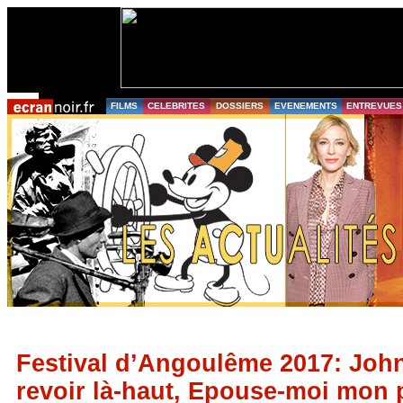
FILMS
CELEBRITES
DOSSIERS
EVENEMENTS
ENTREVUES
Festival d’Angoulême 2017: Joh
revoir là-haut, Epouse-moi mon p