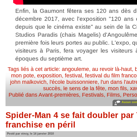
Enfin, la Gaumont fêtera ses 120 ans dès d
décembre 2017, avec l'exposition "120 ans
depuis que le cinéma existe" au sein de la C
Studios Paradis (chais Magelis) d'Angoulême 
première fois leurs portes au public. L'expo, 
visiteurs à Paris, fera voyager les visiteurs
époques du septième art.
Tags liés à cet article:
angouleme
,
au revoir là-haut
,
mon pote
,
exposition
,
festival
,
festival du film fran
john malkovich
,
l'école buissonniere
,
l'un dans l'autr
succès
,
le sens de la fête
,
mon fils
,
xav
Publié dans
Avant-premières
,
Festivals
,
Films
,
Perso
Aucun com
Spider-Man 4 se fait doubler par
franchise en péril
Posté par vincy, le 14 janvier 2010