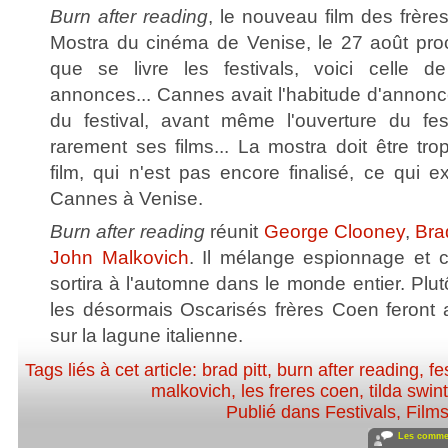
Burn after reading
, le nouveau film des frère
Mostra du cinéma de Venise, le 27 août pro
que se livre les festivals, voici celle 
annonces... Cannes avait l'habitude d'annonce
du festival, avant même l'ouverture du fes
rarement ses films... La mostra doit être tr
film, qui n'est pas encore finalisé, ce qui ex
Cannes à Venise.
Burn after reading
réunit
George Clooney
,
Bra
John Malkovich
. Il mélange espionnage et c
sortira à l'automne dans le monde entier. Plu
les désormais Oscarisés frères Coen feront a
sur la lagune italienne.
Tags liés à cet article:
brad pitt
,
burn after reading
,
fe
malkovich
,
les freres coen
,
tilda swin
Publié dans
Festivals
,
Film
Les commen