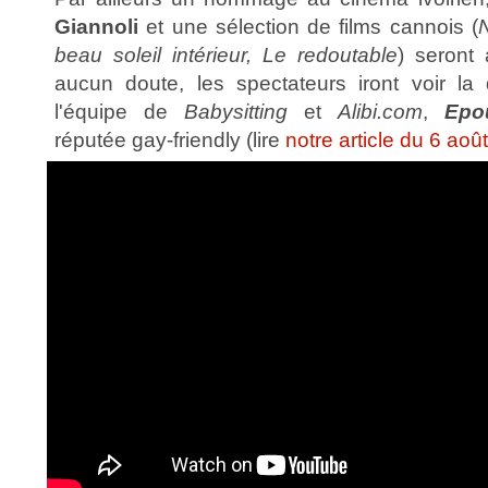
Giannoli
et une sélection de films cannois (
beau soleil intérieur, Le redoutable
) seront
aucun doute, les spectateurs iront voir la
l'équipe de
Babysitting
et
Alibi.com
,
Epo
réputée gay-friendly (lire
notre article du 6 aoû