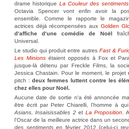
drame historique
La Couleur des sentiments
Octavia Spencer vont enfin avoir la poss
ensemble. Comme le rapporte le magaz
actrices déjà récompensées aux
Golden Gl
d'affiche d'une comédie de Noël
fraîc
Universal.
Le studio qui produit entre autres
Fast & Furi
Les Minions
étaient opposés à Fox et Para
jusque-là détenu par Freckle Films, la soc
Jessica Chastain. Pour le moment, le projet n
pitch :
deux femmes luttent contre les élém
chez elles pour Noël.
Aucune date de sortie n'a été annoncée mai
être écrit par Peter Chiarelli, l'homme à qui
Asians, Insaisissables 2
et
La Proposition
. 
l'Oscar de la meilleure actrice dans un secon
des sentiments
en février 2012 (celui-ci re