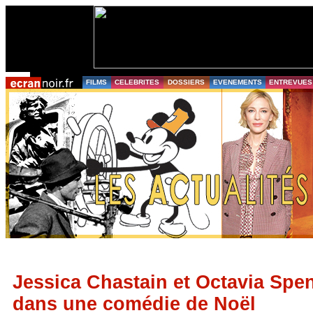
FILMS
CELEBRITES
DOSSIERS
EVENEMENTS
ENTREVUES
Jessica Chastain et Octavia Spe
dans une comédie de Noël