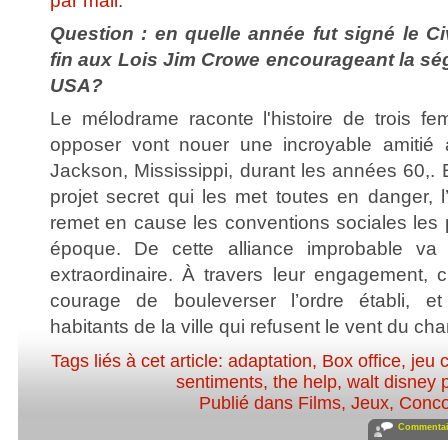
par mail
.
Question : en quelle année fut signé le Ci
fin aux Lois Jim Crowe encourageant la ség
USA?
Le mélodrame raconte l'histoire de trois f
opposer vont nouer une incroyable amitié a
Jackson, Mississippi, durant les années 60,. E
projet secret qui les met toutes en danger, l’
remet en cause les conventions sociales les 
époque. De cette alliance improbable va n
extraordinaire. À travers leur engagement, 
courage de bouleverser l’ordre établi, et 
habitants de la ville qui refusent le vent du ch
Tags liés à cet article:
adaptation
,
Box office
,
jeu 
sentiments
,
the help
,
walt disney 
Publié dans
Films
,
Jeux, Conc
Commentair