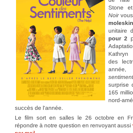
Stone e
Noir
vous 
moleski
unitaire
pour 2
po
Adaptati
Kathryn 
des lect
année
sentimen
surprise 
165 milli
nord-amé
succès de l'année.
Le film sort en salles le 26 octobre en Fran
répondre à notre question en renvoyant aussi