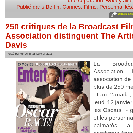
une séparation
,
woody alle
Publié dans
Berlin
,
Cannes
,
Films
,
Personnalités,
Aucun com
250 critiques de la Broadcast Fil
Association distinguent The Arti
Davis
Posté par vincy, le 13 janvier 2012
La Broadca
Association,
association de 
plus de 250 me
et au Canada, 
jeudi 12 janvie
les Oscars - g
et les personnal
palmarès 