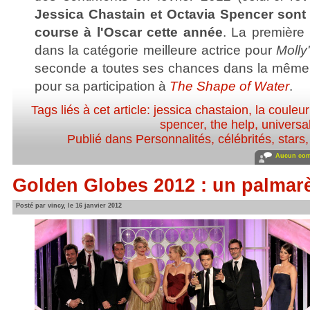
Jessica Chastain et Octavia Spencer sont
course à l'Oscar cette année
. La première
dans la catégorie meilleure actrice pour
Moll
seconde a toutes ses chances dans la même 
pour sa participation à
The Shape of Water
.
Tags liés à cet article:
jessica chastaion
,
la couleu
spencer
,
the help
,
universa
Publié dans
Personnalités, célébrités, stars
Aucun com
Golden Globes 2012 : un palmar
Posté par vincy, le 16 janvier 2012