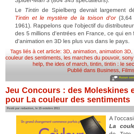
Spider-Man 3
(804 345 spectateurs).
Le
Tintin
de Spielberg devrait largement d
Tintin et le mystère de la toison d'or
(3,64 
1961). Rappelons que l'objectif du distributeur
des 5 millions d'entrées en France, ce qui en fe
d'animation en 3D les plus vus dans le pays.
Tags liés à cet article:
3D
,
animation
,
animation 3D
,
couleur des sentiments
,
les marches du pouvoir
,
sony
help
,
the ides of march
,
tintin
,
tintin : le se
Publié dans
Business
,
Film
Aucun com
Jeu Concours : des Moleskines e
pour La couleur des sentiments
Posté par redaction, le 15 octobre 2011
A l'occasi
La coul
de Tate