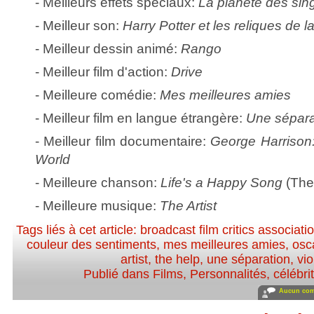
- Meilleurs effets spéciaux:
La planète des sing
- Meilleur son:
Harry Potter et les reliques de l
- Meilleur dessin animé:
Rango
- Meilleur film d'action:
Drive
- Meilleure comédie:
Mes meilleures amies
- Meilleur film en langue étrangère:
Une sépara
- Meilleur film documentaire:
George Harrison: 
World
- Meilleure chanson:
Life's a Happy Song
(The
- Meilleure musique:
The Artist
Tags liés à cet article:
broadcast film critics associati
couleur des sentiments
,
mes meilleures amies
,
osc
artist
,
the help
,
une séparation
,
vio
Publié dans
Films
,
Personnalités, célébrit
Aucun com