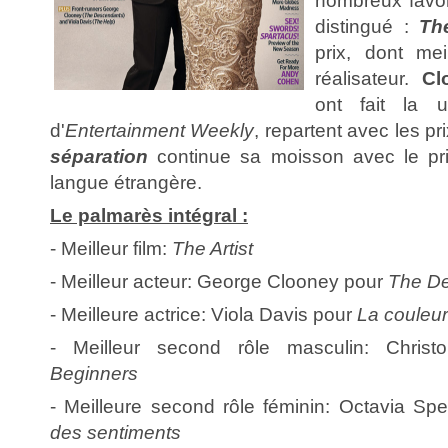
nombreux favor
distingué :
The
prix, dont mei
réalisateur.
Cl
ont fait la u
d'
Entertainment Weekly
, repartent avec les pri
séparation
continue sa moisson avec le pri
langue étrangère.
Le palmarès intégral :
- Meilleur film:
The Artist
- Meilleur acteur: George Clooney pour
The D
- Meilleure actrice: Viola Davis pour
La couleur
- Meilleur second rôle masculin: Chris
Beginners
- Meilleure second rôle féminin: Octavia S
des sentiments