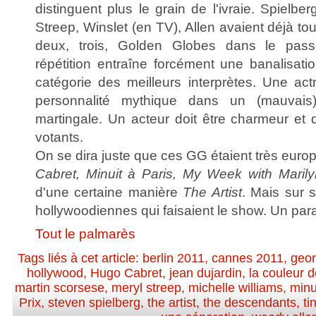
distinguent plus le grain de l'ivraie. Spielbe
Streep, Winslet (en TV), Allen avaient déjà to
deux, trois, Golden Globes dans le pas
répétition entraîne forcément une banalisati
catégorie des meilleurs interprètes. Une act
personnalité mythique dans un (mauvais)
martingale. Un acteur doit être charmeur et 
votants.
On se dira juste que ces GG étaient très euro
Cabret, Minuit à Paris, My Week with Maril
d'une certaine manière
The Artist
. Mais sur s
hollywoodiennes qui faisaient le show. Un pa
Tout le palmarès
Tags liés à cet article:
berlin 2011
,
cannes 2011
,
geor
hollywood
,
Hugo Cabret
,
jean dujardin
,
la couleur 
martin scorsese
,
meryl streep
,
michelle williams
,
minu
Prix
,
steven spielberg
,
the artist
,
the descendants
,
ti