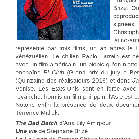
Brizé. O
coprodu
signée
Christop
latino-
représenté par trois films, un an après le L
vénézuélien. Le chilien Pablo Larrain est cet
avec un film américain, un biopic qu'on n'attend
enchaîné
El Club
(Grand prix du jury à Ber
(Quinzaine des réalisateurs 2016) et donc
Ja
Venise. Les Etats-Unis sont en force avec 
revanche, hormis un film philippin, l'Asie est
Notons enfin la présence de deux document
Terrence Malick.
The Bad Batch
d’Ana Lily Amirpour
Une vie
de Stéphane Brizé