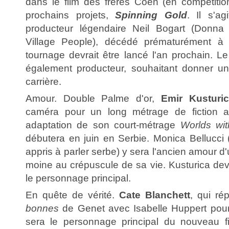
dans le film des frères Coen (en compétition
prochains projets,
Spinning Gold
. Il s'ag
producteur légendaire Neil Bogart (Donn
Village People), décédé prématurément à 
tournage devrait être lancé l'an prochain. L
également producteur, souhaitant donner 
carrière.
Amour. Double Palme d'or,
Emir Kusturi
caméra pour un long métrage de fiction
adaptation de son court-métrage
Worlds wi
débutera en juin en Serbie. Monica Bellucci 
appris à parler serbe) y sera l'ancien amour 
moine au crépuscule de sa vie. Kusturica dev
le personnage principal.
En quête de vérité.
Cate Blanchett
, qui ré
bonnes
de Genet avec Isabelle Huppert pour
sera le personnage principal du nouveau 