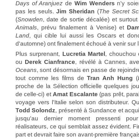
Days of Aranjuez
de
Wim Wenders
n'y soie
pas les seuls.
Jim Sheridan
(
The Secret Scr
(
Snowden
, date de sortie décalée) et surtou
Animals
, prévu finalement à Venise) et
Dam
Land
, qui cible lui aussi les Oscars et don
d'automne) ont finalement échoué à venir sur la
Plus surprenant,
Lucretia Martel
, chouchou 
ou
Derek Cianfrance
, révélé à Cannes, a
Oceans
, sont désormais en passe de rejoindre
tout comme les films de
Tran Anh Hung
(
proche de la Sélection officielle quelques jou
de celle-ci) et
Amat Escalante
(pas prêt, parai
voyage vers l'Italie selon son distributeur. 
Todd Solondz
, présenté à Sundance et acqui
jusqu'au dernier moment pressenti pou
réalisateurs, ce qui semblait assez évident. Fin
part et devrait faire son avant-première françai