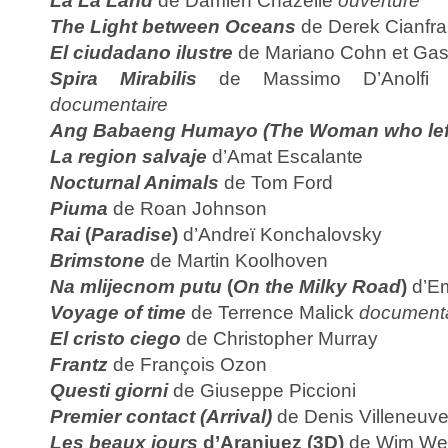
La La Land
de Damien Chazelle
ouverture
The Light between Oceans
de Derek Cianfr
El ciudadano ilustre
de Mariano Cohn et Gas
Spira Mirabilis
de Massimo D’Anolfi 
documentaire
Ang Babaeng Humayo
(The Woman who lef
La region salvaje
d’Amat Escalante
Nocturnal Animals
de Tom Ford
Piuma
de Roan Johnson
Rai
(
Paradise
)
d’Andreï Konchalovsky
Brimstone
de Martin Koolhoven
Na mlijecnom putu
(
On the Milky Road
)
d’Em
Voyage of time
de Terrence Malick
documenta
El cristo ciego
de Christopher Murray
Frantz
de François Ozon
Questi giorni
de Giuseppe Piccioni
Premier contact (Arrival)
de Denis Villeneuv
Les beaux jours
d’Aranjuez (3D)
de Wim We