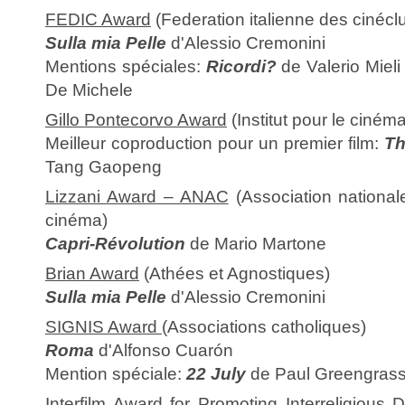
FEDIC Award
(Federation italienne des cinécl
Sulla mia Pelle
d'Alessio Cremonini
Mentions spéciales:
Ricordi?
de Valerio Mieli
De Michele
Gillo Pontecorvo Award
(Institut pour le ciném
Meilleur coproduction pour un premier film:
Th
Tang Gaopeng
Lizzani Award – ANAC
(Association national
cinéma)
Capri-Révolution
de Mario Martone
Brian Award
(Athées et Agnostiques)
Sulla mia Pelle
d'Alessio Cremonini
SIGNIS Award
(Associations catholiques)
Roma
d'Alfonso Cuarón
Mention spéciale:
22 July
de Paul Greengras
Interfilm Award for Promoting Interreligious 