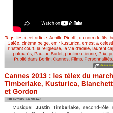
Tags liés à cet article:
Achille Ridolfi
,
au nom du fils
,
b
Salée
,
cinéma belge
,
emir kusturica
,
ernest & celest
l'instant court
,
la religieuse
,
la vie d'adele
,
laurent ca
palmarès
,
Pauline Burlet
,
pauline etienne
,
Prix
,
pr
Publié dans
Berlin
,
Cannes
,
Films
,
Personnalités,
Aucun com
Cannes 2013 : les télex du marché
Timberlake, Kusturica, Blanchett
et Gordon
Posté par vincy, le 20 mai 2013
Musique!
Justin Timberlake
, second-rôle 