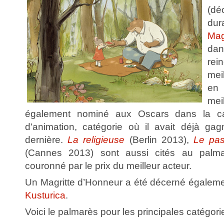
(dé
dur
Mag
dan
rei
meil
en 
mei
également nominé aux Oscars dans la caté
d'animation, catégorie où il avait déjà ga
dernière.
La religieuse
(Berlin 2013),
Le pa
(Cannes 2013) sont aussi cités au palma
couronné par le prix du meilleur acteur.
Un Magritte d’Honneur a été décerné égaleme
Kusturica
.
Voici le palmarès pour les principales catégori