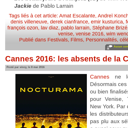
Jackie
de Pablo Larrain
Tags liés à cet article:
Amat Escalante
,
Andreï Konc
denis villeneuve
,
derek cianfrance
,
emir kusturica
,
f
françois ozon
,
lav diaz
,
pablo larrain
,
Stéphane Brizé
venise
,
venise 2016
,
wim wen
Publié dans
Festivals
,
Films
,
Personnalités, célé
Aucun com
Cannes 2016: les absents de la C
Posté par vincy, le 8 mai 2016
Cannes
ne le
Désormais ces 
ou bien finalis
pour Venise, T
New York. Par 
les distributeur
pas plu aux sél