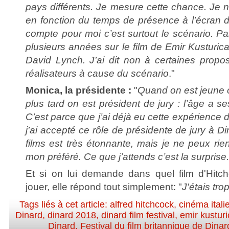
pays différents. Je mesure cette chance. Je n
en fonction du temps de présence à l’écran 
compte pour moi c’est surtout le scénario. Par
plusieurs années sur le film de Emir Kusturica
David Lynch. J’ai dit non à certaines propos
réalisateurs à cause du scénario
."
Monica, la présidente :
"
Quand on est jeune o
plus tard on est président de jury : l’âge a s
C’est parce que j’ai déjà eu cette expérience
j’ai accepté ce rôle de présidente de jury à D
films est très étonnante, mais je ne peux ri
mon préféré. Ce que j’attends c’est la surprise.
Et si on lui demande dans quel film d'Hitch
jouer, elle répond tout simplement: "
J'étais tro
Tags liés à cet article:
alfred hitchcock
,
cinéma itali
Dinard
,
dinard 2018
,
dinard film festival
,
emir kustur
Dinard
,
Festival du film britannique de Dinar