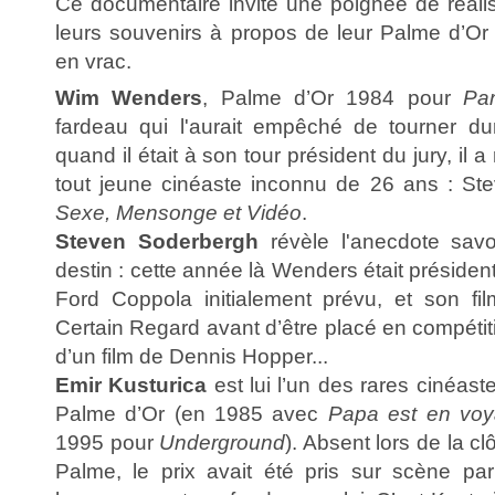
Ce documentaire invite une poignée de réalis
leurs souvenirs à propos de leur Palme d’O
en vrac.
Wim Wenders
, Palme d’Or 1984 pour
Par
fardeau qui l'aurait empêché de tourner d
quand il était à son tour président du jury, il 
tout jeune cinéaste inconnu de 26 ans : St
Sexe, Mensonge et Vidéo
.
Steven Soderbergh
révèle l'anecdote sav
destin : cette année là Wenders était présiden
Ford Coppola initialement prévu, et son fi
Certain Regard avant d’être placé en compétitio
d’un film de Dennis Hopper...
Emir Kusturica
est lui l’un des rares cinéas
Palme d’Or (en 1985 avec
Papa est en voya
1995 pour
Underground
). Absent lors de la c
Palme, le prix avait été pris sur scène pa