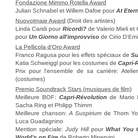
Fondazione Mimmo Rotella Award
Julian Schnabel et Willem Dafoe pour
At Eter
NuovoImaie Award
(Droit des artistes)
Linda Caridi pour
Ricordi?
de Valerio Mieli et
pour
Un Giorno all'improvviso
de Cirio D’Emi
La Pellicola d'Oro Award
Franco Ragusa pour les effets spéciaux de
Su
Katia Schweiggl pour les costumes de
Capri-
Prix pour l'ensemble de sa carrière: Ateli
(costumes)
Premio Soundtrack Stars (musiques de film)
Meilleure BOF:
Capri-Révolution
de Mario 
Sacha Ring et Philipp Thimm
Meilleure chanson:
A Suspirium
de Thom Yo
Luca Guadagnino
Mention spéciale:
Judy Hill
pour
What You 
World's on Fire
de Roberto Minervini