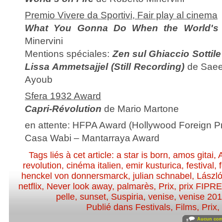
Premio Vivere da Sportivi, Fair play al cinema
What You Gonna Do When the World's 
Minervini
Mentions spéciales:
Zen sul Ghiaccio Sottile
Lissa Ammetsajjel (Still Recording)
de Saeed
Ayoub
Sfera 1932 Award
Capri-Révolution
de Mario Martone
en attente: HFPA Award (Hollywood Foreign Pr
Casa Wabi – Mantarraya Award
Tags liés à cet article:
a star is born
,
amos gitai
,
A
revolution
,
cinéma italien
,
emir kusturica
,
festival
,
henckel von donnersmarck
,
julian schnabel
,
Lászl
netflix
,
Never look away
,
palmarès
,
Prix
,
prix FIPR
pelle
,
sunset
,
Suspiria
,
venise
,
venise 20
Publié dans
Festivals
,
Films
,
Prix
,
Aucun com