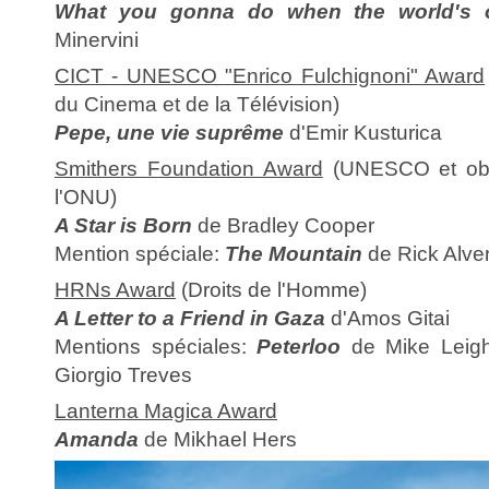
What you gonna do when the world's o
Minervini
CICT - UNESCO "Enrico Fulchignoni" Award
du Cinema et de la Télévision)
Pepe, une vie suprême
d'Emir Kusturica
Smithers Foundation Award
(UNESCO et obse
l'ONU)
A Star is Born
de Bradley Cooper
Mention spéciale:
The Mountain
de Rick Alve
HRNs Award
(Droits de l'Homme)
A Letter to a Friend in Gaza
d'Amos Gitai
Mentions spéciales:
Peterloo
de Mike Leig
Giorgio Treves
Lanterna Magica Award
Amanda
de Mikhael Hers