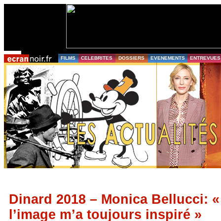
FILMS
CELEBRITES
DOSSIERS
EVENEMENTS
ENTREVUES
Dinard 2018 – Monica Bellucci: 
l’image m’a toujours inspiré »