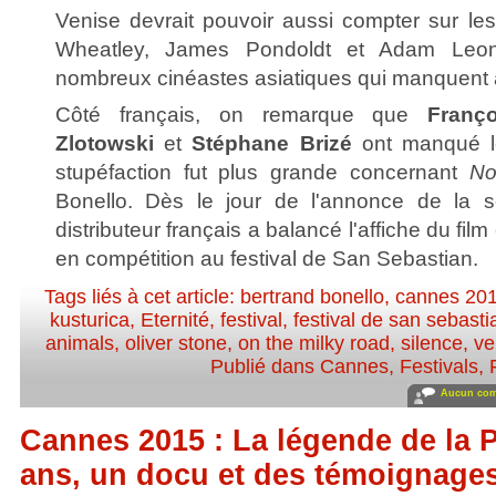
Venise devrait pouvoir aussi compter sur les
Wheatley, James Pondoldt et Adam Leon
nombreux cinéastes asiatiques qui manquent à
Côté français, on remarque que
Franç
Zlotowski
et
Stéphane Brizé
ont manqué l
stupéfaction fut plus grande concernant
No
Bonello. Dès le jour de l'annonce de la sé
distributeur français a balancé l'affiche du film
en compétition au festival de San Sebastian.
Tags liés à cet article:
bertrand bonello
,
cannes 20
kusturica
,
Eternité
,
festival
,
festival de san sebasti
animals
,
oliver stone
,
on the milky road
,
silence
,
ve
Publié dans
Cannes
,
Festivals
,
Aucun com
Cannes 2015 : La légende de la 
ans, un docu et des témoignages