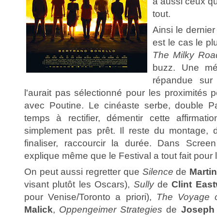
a aussi ceux qu
tout.
Ainsi le dernier 
est le cas le 
The Milky Ro
buzz. Une mé
répandue sur
l'aurait pas sélectionné pour les proximités p
avec Poutine. Le cinéaste serbe, double P
temps à rectifier, démentir cette affirmatio
simplement pas prêt. Il reste du montage, 
finaliser, raccourcir la durée. Dans Screen 
explique même que le Festival a tout fait pour l
On peut aussi regretter que
Silence
de
Marti
visant plutôt les Oscars),
Sully
de
Clint Eas
pour Venise/Toronto a priori),
The Voyage 
Malick
,
Oppengeimer Strategies
de
Joseph