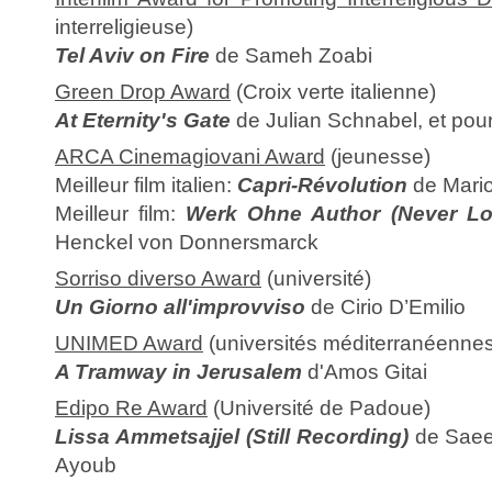
interreligieuse)
Tel Aviv on Fire
de Sameh Zoabi
Green Drop Award
(Croix verte italienne)
At Eternity's Gate
de Julian Schnabel, et pou
ARCA Cinemagiovani Award
(jeunesse)
Meilleur film italien:
Capri-Révolution
de Mari
Meilleur film:
Werk Ohne Author (Never L
Henckel von Donnersmarck
Sorriso diverso Award
(université)
Un Giorno all'improvviso
de Cirio D’Emilio
UNIMED Award
(universités méditerranéennes
A Tramway in Jerusalem
d'Amos Gitai
Edipo Re Award
(Université de Padoue)
Lissa Ammetsajjel (Still Recording)
de Saeed
Ayoub