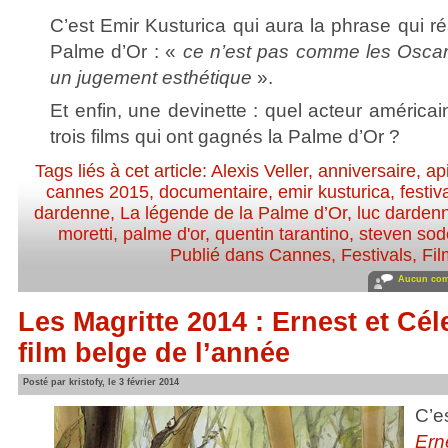
C’est Emir Kusturica qui aura la phrase qui r
Palme d’Or : «
ce n’est pas comme les Oscars
un jugement esthétique
».
Et enfin, une devinette : quel acteur américa
trois films qui ont gagnés la Palme d’Or ?
Tags liés à cet article:
Alexis Veller
,
anniversaire
,
ap
cannes 2015
,
documentaire
,
emir kusturica
,
festiv
dardenne
,
La légende de la Palme d’Or
,
luc darden
moretti
,
palme d'or
,
quentin tarantino
,
steven sod
Publié dans
Cannes
,
Festivals
,
Fil
Aucun com
Les Magritte 2014 : Ernest et Cél
film belge de l’année
Posté par kristofy, le 3 février 2014
C’e
Er