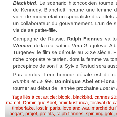
Blackbird
. Le scénario hitchcockien tourne 
de Kennedy. Blanchett incarne une femme do
vient de mourir était un spécialiste des effets
un collaborateur du gouvernement. L'un de 
vie de sa petite-fille.
Campagne de Russie.
Ralph Fiennes
va to
Women
, de la réalisatrice Vera Glagoleva. Ad
Turgenev, le film se déroule au XIXe siècle. F
riche propriétaire terrien, dont la femme va 
préceptrice de son fils. Sylvie Testud sera aus
Pas perdus. Leur humour décalé est de re
Rumba
et
La fée,
Dominique Abel
et
Fiona
tourner au début de l'année prochaine
Lost in 
Tags liés à cet article:
biopic
,
blackbird
,
cannes 20
mamet
,
Dominique Abel
,
emir kusturica
,
festival de 
timberlake
,
lost in paris
,
love and war
,
marché du f
bogart
,
projet
,
projets
,
ralph fiennes
,
spinning gold
,