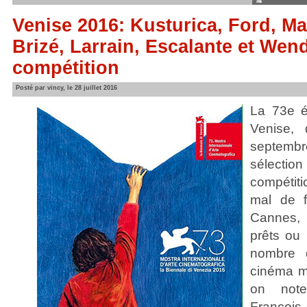
Venise 2016: Kusturica, Ford, Ma
Brizé, Larrain, Escalante et Wen
compétition
Posté par vincy, le 28 juillet 2016
La 73e é
Venise,
septemb
sélecti
compétit
mal de f
Cannes,
prêts ou 
nombre 
cinéma mo
on not
François