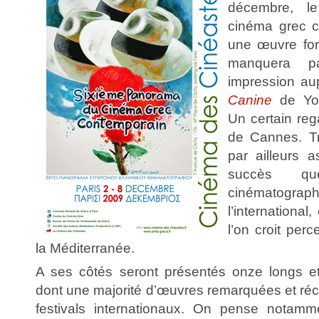
décembre, 
cinéma grec 
une œuvre for
manquera p
impression au
Canine
de Yor
Un certain reg
de Cannes. Trè
par ailleurs a
succès qu
cinématogr
l’internationa
l’on croit per
la Méditerranée.
A ses côtés seront présentés onze longs et
dont une majorité d’œuvres remarquées et r
festivals internationaux. On pense notamm