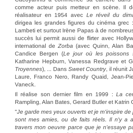
comme acteur puis metteur en scène. Il d
réalisateur en 1954 avec
Le réveil du di
dirigea les grandes figures du cinéma grec :
Lambeti et surtout Irène Papas à de nombreus
succès lui permit aussi de flirter avec Holly
international de
Zorba
(avec Quinn, Alan Bat
Candice Bergen (
Le jour où les poissons s
Katharine Hepburn, Vanessa Redgrave et G
Troyennes
), ... Dans
Sweet Country
, il réunit
Laure, Franco Nero, Randy Quaid, Jean-Pie
Vaneck.
Il réalise son dernier film en 1999 :
La cer
Rampling, Alan Bates, Gerard Butler et Katrin C
"
Je garde mes yeux ouverts et je m'inspire de 
sont mes amies, ou de faits réels. Il n'y a
travers mon oeuvre parce que je n'essaye pas