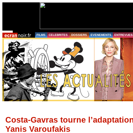
FILMS
CELEBRITES
DOSSIERS
EVENEMENTS
ENTREVUES
Costa-Gavras tourne l’adaptation
Yanis Varoufakis