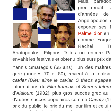
Mais, parado
grec renaît...
d'années de
Angelopoulos é
exporter ses f
Palme d'or
en 
comme Yorgos
Rachel Ts
Anatopoulos, Filippos Tsitos ou encore P
envahit les festivals et obtenu plusieurs prix 
Yannis Smaragdis (65 ans), l'un des maîtr
grec (années 70 et 80), revient à la réalis
caviar
(Dieu aime le caviar,
O theos agapaei
informations du
Film français
et
Screen Intern
d'
Alaloum
(1982), plus gros succès grec au b
d'autres succès populaires comme
Cavafy
(19
prix du public, le prix du meilleur film et celui