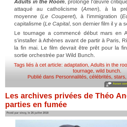
Adults in the Room
, prolonge l'œuvre critiqu
attaqué au catholicisme (
Amen
), à la pr
moyenne (
Le Couperet
), à l'immigration (
E
capitalisme (
Le Capital
, son dernier film il y a 
Le tournage a commencé début mars en All
s'installer à Athènes avant de partir à Paris, 
la fin mai. Le film devrait être prêt pour la 
sortie orchestrée par Wild Bunch.
Tags liés à cet article:
adaptation
,
Adults in the ro
tournage
,
wild bunch
.
Publié dans
Personnalités, célébrités, stars
Aucun com
Les archives privées de Théo A
parties en fumée
Posté par vincy, le 26 juillet 2018