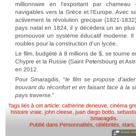
millionnaire en l'exportant par chameau 
navigables vers la Grèce et l'Europe. Avec sa 
activement la révolution grecque (1821-1832
pays natal en 1824, il y décèdera un an plus t
promouvoir un système éducatif moderne. Il l
roubles pour la construction d'un lycée.
Le film, budgété à 8 millions de $, se tourne e
Chypre et la Russie (Saint Petersbourg et Astrak
en 2012.
Pour Smaragdis, "
le film se propose d'aide
trouvant du réconfort et en faisant face à la si
pays traverse.
"
Tags liés à cet article:
catherine deneuve
,
cinéma gr
histoire vraie
,
john cleese
,
juan diego botto
,
sebasti
Smaragdis
.
Publié dans
Personnalités, célébrités, stars
Aucun com