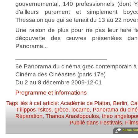
gouvernemental, 140 professionnels (dont Y
d’ailleurs purement et simplement boyc
Thessalonique qui se tenait du 13 au 22 nove
Une raison de plus pour ne pas leur faire fa
découverte des œuvres présentées da
Panorama...
___________________________
6e Panorama du cinéma grec contemporain à 
Cinéma des Cinéastes (paris 17e)
Du 2 au 8 décembre 2009-12-01
Programme et informations
Tags liés à cet article:
Académie de Platon
,
Berlin
,
Ca
Filippos Tsitos
,
grèce
,
locarno
,
Panorama du ciné
Réparation
,
Thanos Anastopoulos
,
theo angelopo
Publié dans
Festivals
,
Film
Aucun com