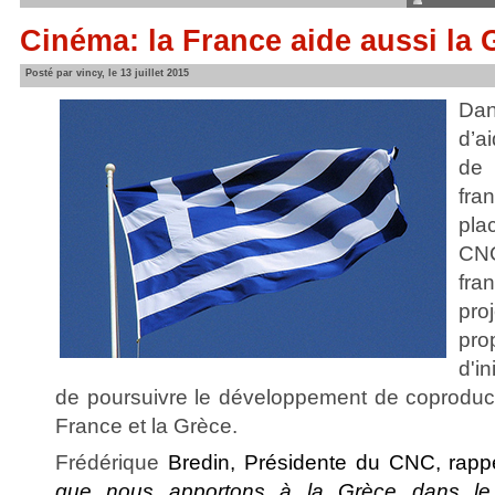
Cinéma: la France aide aussi la 
Posté par vincy, le 13 juillet 2015
Dan
d’a
de
fra
pla
CNC
fra
pr
pr
d'i
de poursuivre le développement de coproducti
France et la Grèce.
Frédérique
Bredin, Présidente du CNC, rapp
que nous apportons à la Grèce dans le 