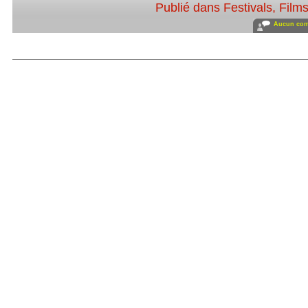
Publié dans
Festivals
,
Film
Aucun com