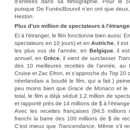
d'entrées dans sa filmographie. Pour le c
puisque De Funès/Bourvil n'en ont que deux
Heston.
Plus d'un million de spectateurs à l'étrange
Et à l'étranger, le film fonctionne bien aussi. E
spectateurs en 10 jours) et en
Autriche
, il es
les plus vus de l'année, en
Belgique
, il e
annuel, en
Grèce
, il vient de surclasser
Tran
des 10 meilleures recettes de l'année, au 
Cruise et Zac Efron, et s'approche du Top 20 d
néerlandais a boudé le film, qui a fait ) pe
peu moins bien que
Grace de Monaco
et le
total, le film a déjà séduit 1,2 million de spe
et rapporté près de 14 millions de $ à l'étrange
Avec les recettes françaises (94,5 millions 
franchi la barre des 100 millions de $ de re
C'est mieux que
Trancendance
. Même s'il re