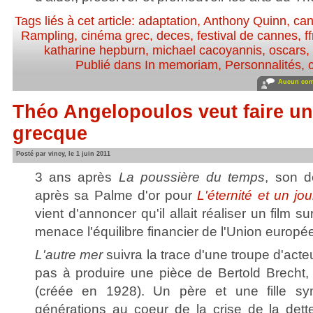
Tags liés à cet article:
adaptation
,
Anthony Quinn
,
ca
Rampling
,
cinéma grec
,
deces
,
festival de cannes
,
f
katharine hepburn
,
michael cacoyannis
,
oscars
,
Publié dans
In memoriam
,
Personnalités, c
Aucun com
Théo Angelopoulos veut faire un 
grecque
Posté par vincy, le 1 juin 2011
3 ans après
La poussière du temps
, son d
après sa Palme d'or pour
L'éternité et un jou
vient d'annoncer qu'il allait réaliser un film s
menace l'équilibre financier de l'Union europé
L'autre mer
suivra la trace d'une troupe d'acte
pas à produire une pièce de Bertold Brecht
(créée en 1928). Un père et une fille sy
générations au coeur de la crise de la dette