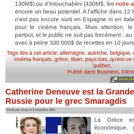
130M$) ou d'
Intouchables
(430M$, lire
notre a
encore un beau potentiel. A l'affiche dans 12 te
n'est pas encore sorti en Espagne ni en Ital
pour le cinéma français. Mais attention, l
partout, et le public ne suit pas forcément : au
avec à peine 330 000$ de recettes en 10 jours
Tags liés à cet article:
allemagne
,
autriche
,
belgique
,
cinéma français
,
grèce
,
liban
,
pays-bas
,
qu'est-ce 
québec
.
Publié dans
Business
,
Film
Aucun com
Catherine Deneuve est la Grande
Russie pour le grec Smaragdis
Posté par vincy, le 2 novembre 2011
La Grèce es
économique, p