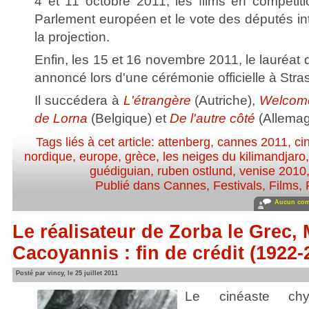
4 et 11 octobre 2011, les films en compétiti
Parlement européen et le vote des députés int
la projection.
Enfin, les 15 et 16 novembre 2011, le lauréat
annoncé lors d'une cérémonie officielle à Stra
Il succédera à
L'étrangère
(Autriche),
Welcom
de Lorna
(Belgique) et
De l'autre côté
(Allemag
Tags liés à cet article:
attenberg
,
cannes 2011
,
ci
nordique
,
europe
,
grèce
,
les neiges du kilimandjaro
guédiguian
,
ruben ostlund
,
venise 2010
Publié dans
Cannes
,
Festivals
,
Films
,
Aucun com
Le réalisateur de Zorba le Grec, 
Cacoyannis : fin de crédit (1922-
Posté par vincy, le 25 juillet 2011
Le cinéaste chyp