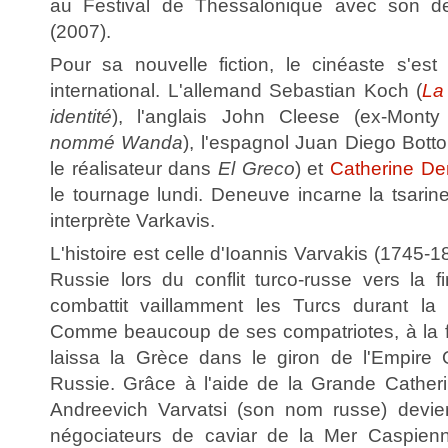
au Festival de Thessalonique avec son d
(2007).
Pour sa nouvelle fiction, le cinéaste s'est
international. L'allemand Sebastian Koch (
La
identité
), l'anglais John Cleese (ex-Mont
nommé Wanda
), l'espagnol Juan Diego Botto
le réalisateur dans
El Greco
) et
Catherine D
le tournage lundi. Deneuve incarne la tsarin
interprète Varkavis.
L'histoire est celle d'Ioannis Varvakis (1745-
Russie lors du conflit turco-russe vers la fi
combattit vaillamment les Turcs durant la
Comme beaucoup de ses compatriotes, à la fi
laissa la Grèce dans le giron de l'Empire O
Russie. Grâce à l'aide de la Grande Catheri
Andreevich Varvatsi (son nom russe) devie
négociateurs de caviar de la Mer Caspienn