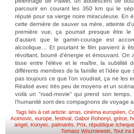
pèlerinage de Pawel, un adolescent de dou
parcourir en courant les 350 km qui le sép
réputé pour sa vierge noire miraculeuse. En 
cette dernière de sauver sa mère, atteinte d’
première vue, ça pourrait presque être le 
d’autant que le gamin-courage est acco
alcoolique… Et pourtant le film parvient à êtr
révoltant, bourré d’énergie et émouvant. On a
tisse entre l’élève et le maître, la subtilité
différents membres de la famille et l’idée que 
pas toujours ce que l’on voudrait, ça ne les 
Réalisé avec très peu de moyens et un scéna
voilà un "road-movie" qui prend son temps, 
l’humanité sont des compagnons de voyage att
Tags liés à cet article:
arras
,
cinéma européen
,
Co
Acimovic
,
europe
,
festival
,
Gabor Rohonyi
,
grèce
,
h
angel
,
Konyec
,
palmarès
,
Prix
,
république tchequ
Tomasz Wiszniewski
,
Tout ira 