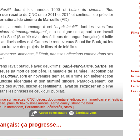
e
Positif
durant les années 1990 et
Lettre du cinéma
. Plus
 sur recette
du CNC entre 2011 et 2014 et continuait de présider
ternational de cinéma de Marseille
(FID).
edin, a rendu hommage à cet "
esprit intuitif
" dont les livres "
ont
ations cinématographiques
", et a souligné son apport à ce travail
Films
e la Scelf (Société civile des éditeurs de langue française) et initié
s audiovisuelles et à Cannes le rendez-vous Shoot the Book, où les
our trouver des projets de films et de téléfilms.
immense. Immense, il l’était, dans ses affections comme dans ses
e.
"
ns l'avait pratiqué avec deux films:
Sablé-sur-Sarthe, Sarthe
,
en
reuse (la mort de son père, la maladie de sa mère, l'adoption par
forma
 et
Editeur
, sorti en novembre dernier, où il filme son métier et son
In m
rtoisie légendaire et son humilité sincère. Paradoxalement, cet
L'actu
 des autres, discret et sentimental, avait su s'exposer en pleine
Le bl
 sans les phrases de ceux qu'il publiait.
Les d
nce sur recettes
,
CNC
,
deces
,
documentaire
,
édition
,
emmanuel carrere
,
festival
,
ille
,
paul Otchakovsky-Laurens
,
serge daney
,
shoot the book
.
ls
,
In memoriam
,
Personnalités, célébrités, stars
|
Aucun commentaire
Exprimez-vous
rançais: ça progresse…