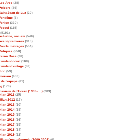
Les Arcs
(28)
Poitiers
(49)
Saint-Jean-de-Luz
(20)
Vendôme
(8)
Venise
(330)
Vesoul
(115)
(5191)
Actualité, société
(546)
Avant-premières
(319)
Courts métrages
(554)
Critiques
(550)
Ecran Rose
(20)
L'instant court
(168)
L'instant vintage
(66)
tion
(59)
emoriam
(400)
 de l'équipe
(61)
og
(173)
ossiers de l'Ecran (1996-….)
(283)
bilan 2011
(25)
Bilan 2012
(17)
bilan 2013
(10)
bilan 2014
(19)
bilan 2015
(15)
bilan 2016
(16)
bilan 2017
(15)
bilan 2018
(14)
bilan 2019
(22)
Bilan d'une décennie (2000-2009)
(6)