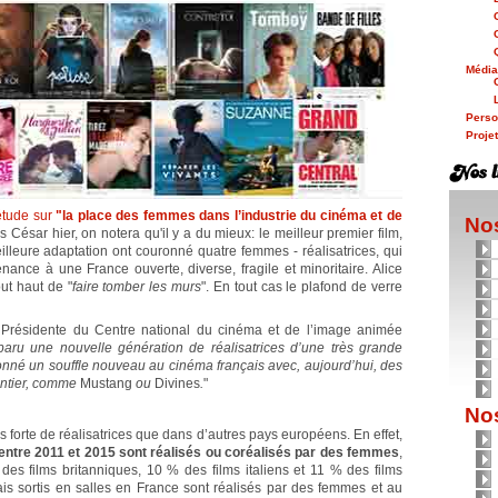
Médi
Person
Proje
étude sur
"la place des femmes dans l’industrie du cinéma et de
Nos
 César hier, on notera qu'il y a du mieux: le meilleur premier film,
illeure adaptation ont couronné quatre femmes - réalisatrices, qui
enance à une France ouverte, diverse, fragile et minoritaire. Alice
ut haut de "
faire tomber les murs
". En tout cas le plafond de verre
Présidente du Centre national du cinéma et de l’image animée
aru une nouvelle génération de réalisatrices d’une très grande
 donné un souffle nouveau au cinéma français avec, aujourd’hui, des
entier, comme
Mustang
ou
Divines
.
"
Nos
s forte de réalisatrices que dans d’autres pays européens. En effet,
e entre 2011 et 2015 sont réalisés ou coréalisés par des femmes
,
es films britanniques, 10 % des films italiens et 11 % des films
ais sortis en salles en France sont réalisés par des femmes et au