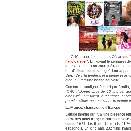
Le CNC a publié le jour des César
une 
l’audiovisuel"
. En voyant le palmarès des
le prix ex-aequo du court métrage, la me
ont d'ailleurs toute souligné leur appart
Diop (
Vers la tendresse
) a même rêvé to
craque. C'est une bonne nouvelle.
Comme le souligne Frédérique Bredin, 
(CNC), "
Depuis près de 10 ans est app
créativité. Leur talent, leur audace, ont
premiers films reconnus dans le monde 
La France, championne d'Europe
L'étude montre qu'il y a une présence plu
22 % des films français sortis en sall
contre 19 % des films allemands, 11 % d
espagnols. En cinq ans, 282 films franç