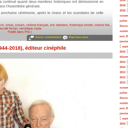
2018
 a continué quand deux membres historiques ont démissionné en
2018
ans l'Assemblée générale.
2018
a prochaine cérémonie, après le chaos et les scandales de cette
novem
juillet
sch
,
césar
,
cesars
,
cinéma français
,
eric toledano
,
frederique bredin
,
marina fois
,
févrie
ascale ferran
,
veronique cayla
.
octobr
Publié dans
Prix
|
juin 2
Aucun commentaire
Exprimez-vous
janvie
|
44-2018), éditeur cinéphile
sept
2015
décem
2014
2014
2013
2013
2013
novem
juillet
févrie
octobr
juin 2
janvie
|
sept
2010