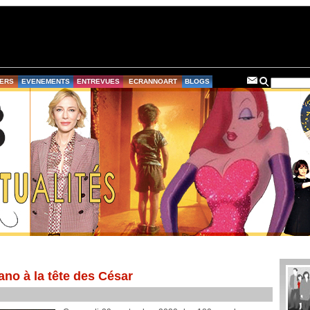
ERS
EVENEMENTS
ENTREVUES
ECRANNOART
BLOGS
ano à la tête des César