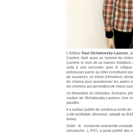
L'éditeur
Paul Otchakovsky-Laurens
, 
Carrère, était aussi un homme de cinéma
(comme le nom de sa maison d'édition) é
suite à une rencontre avec le critiqu
précieuses parce qu’elles constituent po
de souvenirs, un trésor d’émotions stock
du cinéma pour questionner les autres i
les chemins qui permettent de mieux savo
Un trimestriel où cinéastes, écrivains, 
soutien de Otchakovsky-Laurens. Une coll
paraître.
Il a surtout publié de nombreux écrits d
a été profitable, Monsieur
, adapté au thé
tomes.
Outre le romancier-scénariste-cinéas
moustache
...), P.O.L a aussi publié de