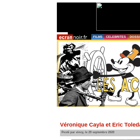
FILMS
CELEBRITES
DOSSI
Véronique Cayla et Eric Toled
Posté par vincy, le 29 septembre 2020