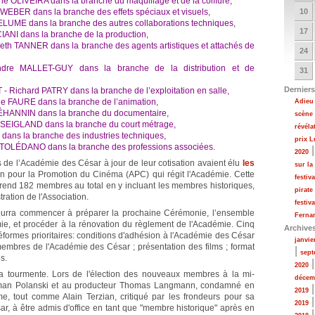
e OLIVEIRA dans la branche du maquillage et de la coiffure,
EBER dans la branche des effets spéciaux et visuels,
10
LUME dans la branche des autres collaborations techniques,
17
IANI dans la branche de la production,
h TANNER dans la branche des agents artistiques et attachés de
24
dre MALLET-GUY dans la branche de la distribution et de
31
Derniers
Richard PATRY dans la branche de l’exploitation en salle,
 FAURE dans la branche de l’animation,
Adieu 
ÉHANNIN dans la branche du documentaire,
scène
SEIGLAND dans la branche du court métrage,
révéla
dans la branche des industries techniques,
prix 
 TOLÉDANO dans la branche des professions associées.
2020
 de l’Académie des César à jour de leur cotisation avaient élu
les
sur la
on pour la Promotion du Cinéma (APC) qui régit l'Académie. Cette
festiv
end 182 membres au total en y incluant les membres historiques,
pirate
ration de l'Association.
festiv
pourra commencer à préparer la prochaine Cérémonie, l’ensemble
Fernan
e, et procéder à la rénovation du règlement de l'Académie. Cinq
Archive
réformes prioritaires: conditions d'adhésion à l'Académie des César
janvie
 membres de l'Académie des César ; présentation des films ; format
|
sept
s.
2020
la tourmente. Lors de l'élection des nouveaux membres à la mi-
décem
Roman Polanski et au producteur Thomas Langmann, condamné en
2019
, tout comme Alain Terzian, critiqué par les frondeurs pour sa
2019
r, à être admis d'office en tant que "membre historique" après en