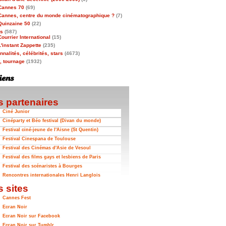
Cannes 70
(69)
Cannes, centre du monde cinématographique ?
(7)
Quinzaine 50
(22)
as
(587)
Courrier International
(15)
L'instant Zappette
(235)
nalités, célébrités, stars
(4673)
t, tournage
(1932)
 partenaires
Ciné Junior
Cinéparty et Béo festival (Divan du monde)
Festival ciné-jeune de l'Aisne (St Quentin)
Festival Cinespana de Toulouse
Festival des Cinémas d'Asie de Vesoul
Festival des films gays et lesbiens de Paris
Festival des scénaristes à Bourges
Rencontres internationales Henri Langlois
 sites
Cannes Fest
Ecran Noir
Ecran Noir sur Facebook
Ecran Noir sur Tumblr