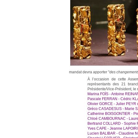
mandat devra apporter "
des changements,
À l’occasion de cette Asse
représentants des 21 branc
Présidente/Vice-Président, le
Marina FOÏS - Antoine REINART
Pascale FERRAN - Cédric KLAP
Olivier GORCE - Julier PEYR 
Gréco CASADESUS - Marie SAB
Catherine BOISGONTIER - Pi
Chloé CAMBOURNAC - Lauren
Bertrand COLLARD - Sophie 
Yves CAPE - Jeanne LAPOIRIE
Lucien BALIBAR - Claudine 