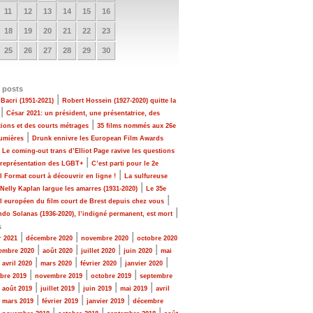
11
12
13
14
15
16
18
19
20
21
22
23
25
26
27
28
29
30
 posts
|
Bacri (1951-2021)
Robert Hossein (1927-2020) quitte la
|
César 2021: un président, une présentatrice, des
|
tions et des courts métrages
35 films nommés aux 26e
|
Lumières
Drunk ennivre les European Film Awards
|
Le coming-out trans d’Elliot Page ravive les questions
|
 représentation des LGBT+
C’est parti pour le 2e
|
al Format court à découvrir en ligne !
La sulfureuse
|
 Nelly Kaplan largue les amarres (1931-2020)
Le 35e
|
al européen du film court de Brest depuis chez vous
|
do Solanas (1936-2020), l’indigné permanent, est mort
s
|
|
|
r 2021
décembre 2020
novembre 2020
octobre 2020
|
|
|
|
embre 2020
août 2020
juillet 2020
juin 2020
mai
|
|
|
|
|
avril 2020
mars 2020
février 2020
janvier 2020
|
|
|
bre 2019
novembre 2019
octobre 2019
septembre
|
|
|
|
|
août 2019
juillet 2019
juin 2019
mai 2019
avril
|
|
|
|
mars 2019
février 2019
janvier 2019
décembre
|
|
|
|