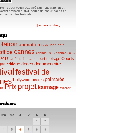
ivons pour vous l'actualité cinématographique :
, avant-premières, dvd, coups de coeur, coups de
t bien sûr les festivals.
[ en savoir plus ]
tation
animation
berlinale
Berlin
cannes
office
cannes 2015
cannes 2016
Courts
court metrage
 2017
cinéma français
ges
deces
documentaire
critique
tival
festival de
palmarès
nes
hollywood
oscars
projet
Prix
tournage
ue
Warner
Ma
Me
J
V
S
D
1
2
4
5
6
7
8
9