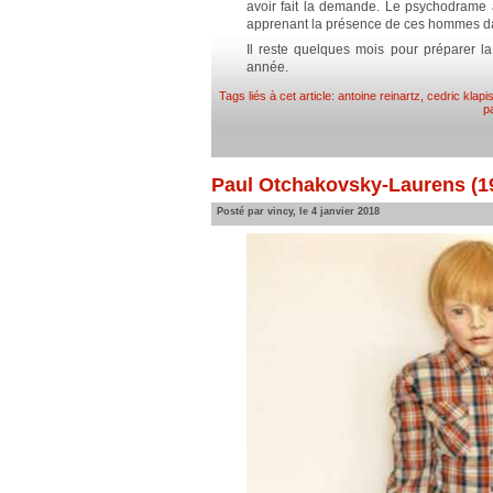
avoir fait la demande. Le psychodrame
apprenant la présence de ces hommes d
Il reste quelques mois pour préparer l
année.
Tags liés à cet article:
antoine reinartz
,
cedric klapi
p
Paul Otchakovsky-Laurens (19
Posté par vincy, le 4 janvier 2018