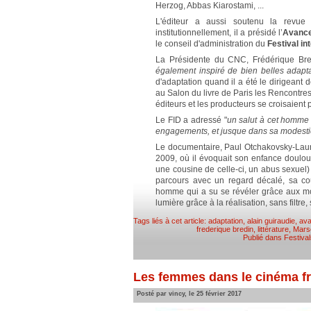
Herzog, Abbas Kiarostami, ...
L'éditeur a aussi soutenu la revu
institutionnellement, il a présidé l’
Avance
le conseil d'administration du
Festival in
La Présidente du CNC, Frédérique Br
également inspiré de bien belles adapt
d'adaptation quand il a été le dirigeant d
au Salon du livre de Paris les Rencontre
éditeurs et les producteurs se croisaient p
Le FID a adressé "
un salut à cet homme 
engagements, et jusque dans sa modesti
Le documentaire, Paul Otchakovsky-Laure
2009, où il évoquait son enfance doulou
une cousine de celle-ci, un abus sexuel)
parcours avec un regard décalé, sa cou
homme qui a su se révéler grâce aux mots
lumière grâce à la réalisation, sans filtre,
Tags liés à cet article:
adaptation
,
alain guiraudie
,
ava
frederique bredin
,
littérature
,
Marse
Publié dans
Festiva
Les femmes dans le cinéma f
Posté par vincy, le 25 février 2017