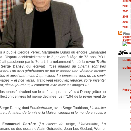
décem
2009
2009
2008
2008
2008
Flux 
S'abon
S'abon
qui a publié George Pérec, Marguerite Duras ou encore Emmanuel
. Disparu accidentellement le 2 janvier à l'âge de 73 ans, P.O.L
Busin
tait passionné par le 7e art. Il a notamment fondé la revue
Trafic
e
Serge Daney
, qui écrivait : "
Les images du cinéma sont très
Evén
ur deux ou trois générations de par le monde une véritable archive
ées et aussi une usine à questions. Le temps est venu de se servir
mages – et vice versa.
Trafic
veut retrouver, retracer, voire inventer
ir, dès aujourd’hui, « comment vivre avec les images »
."
Festi
philosophes écrivaient sur le cinéma qui a survécu à Daney grâce au
ection de livres fut même déclinée. Le n°104 de la revue vient de
e Serge Daney, dont
Persévérance
, avec Serge Toubiana,
L’exercice
âtre,
l’Amateur de tennis
et
la Maison cinéma et le monde
en quatre
te
Emmanuel Carrère
(
La classe de neige, L'adversaire, La
s romans ou des essais d'Alain Guiraudie, Jean-Luc Godard, Werner