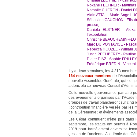
Chantal LEOTHIER - Christoph
Roxane FECHNER - Matthias W
Nathalie CHÉRON - Daniel DE
Alain ATTAL - Marie-Ange LUC
Sébastien CAUCHON - Elisabet
presse,
Danièla ELSTNER - Alexan
l’exportation,
Christine BEAUCHEMIN-FLOT - 
Marc DU PONTAVICE - Pascale
Rebecca HOUZEL - William J
Justin PECHBERTY - Pauline 
Didier DIAZ - Sophie FRILLEY 
Frédérique BREDIN - Vincent
Il y a deux semaines, les 4 313 membres
164 nouveaux membres
de l'Associati
nouvelle Assemblée Générale, qui compr
a donc élu ce nouveau Conseil d'Administ
Cette nouvelle gouvernance paritaire 
des événements organisés par l’Académi
groupes de travail plancheront sur cinq 
; contribution financière versée par les
de la Cérémonie ; et événements associé
Les César continuent d'être pris dans 
septembre, les statuts ont permis à 
2019 pour harcèlement envers sa femme
gestion de l'ancienne Académie des Césa