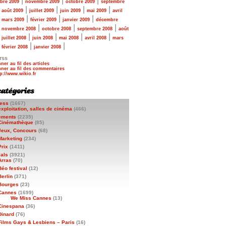
|
|
|
bre 2009
novembre 2009
octobre 2009
septembre
|
|
|
|
|
août 2009
juillet 2009
juin 2009
mai 2009
avril
|
|
|
|
mars 2009
février 2009
janvier 2009
décembre
|
|
|
|
novembre 2008
octobre 2008
septembre 2008
août
|
|
|
|
|
juillet 2008
juin 2008
mai 2008
avril 2008
mars
|
|
|
février 2008
janvier 2008
rss
ner au fil des articles
ner au fil des commentaires
ess
(1667)
exploitation, salles de cinéma
(466)
ements
(2235)
Cinémathèque
(85)
Jeux, Concours
(68)
Marketing
(234)
Prix
(1411)
vals
(3921)
Arras
(70)
Béo festival
(12)
Berlin
(371)
Bourges
(23)
Cannes
(1699)
We Miss Cannes
(13)
Cinespana
(36)
Dinard
(76)
Films Gays & Lesbiens – Paris
(16)