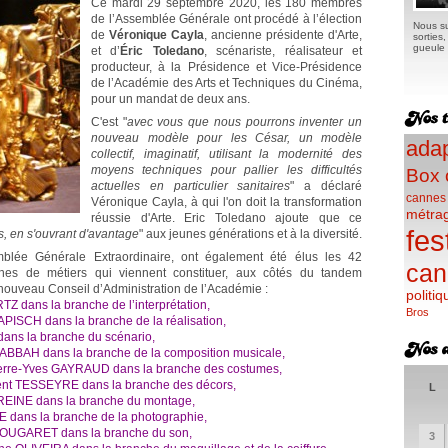
Ce mardi 29 septembre 2020, les 180 membres
de l’Assemblée Générale ont procédé à l’élection
Nous su
de
Véronique Cayla
, ancienne présidente d'Arte,
sorties
gueule e
et d’
Éric Toledano
, scénariste, réalisateur et
producteur, à la Présidence et Vice-Présidence
de l’Académie des Arts et Techniques du Cinéma,
pour un mandat de deux ans.
C'est "
avec vous que nous pourrons inventer un
nouveau modèle pour les César, un modèle
adap
collectif, imaginatif, utilisant la modernité des
moyens techniques pour pallier les difficultés
Box 
actuelles en particulier sanitaires
" a déclaré
cannes
Véronique Cayla, à qui l'on doit la transformation
métra
réussie d'Arte. Eric Toledano ajoute que ce
fes
 en s'ouvrant d'avantage
" aux jeunes générations et à la diversité.
mblée Générale Extraordinaire, ont également été élus les 42
can
hes de métiers qui viennent constituer, aux côtés du tandem
 nouveau Conseil d’Administration de l’Académie :
politiq
Z dans la branche de l’interprétation,
Bros
ISCH dans la branche de la réalisation,
dans la branche du scénario,
BAH dans la branche de la composition musicale,
erre-Yves GAYRAUD dans la branche des costumes,
t TESSEYRE dans la branche des décors,
L
REINE dans la branche du montage,
 dans la branche de la photographie,
NOUGARET dans la branche du son,
3