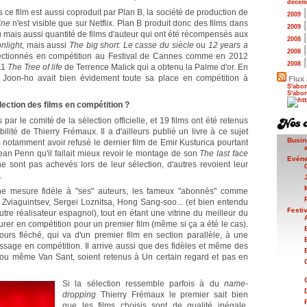
décem
is ce film est aussi coproduit par Plan B, la société de production de
2009
ine
n'est visible que sur Netflix. Plan B produit donc des films dans
2009
u mais aussi quantité de films d'auteur qui ont été récompensés aux
2008
nlight
, mais aussi
The big short: Le casse du siècle
ou
12 years a
2008
électionnés en compétition au Festival de Cannes comme en 2012
2008
11
The Tree of life
de Terrence Malick qui a obtenu la Palme d'or. En
oon-ho avait bien évidement toute sa place en compétition à
Flux 
S'abon
S'abon
lection des films en compétition ?
ar le comité de la sélection officielle, et 19 films ont été retenus
ilité de Thierry Frémaux. Il a d'ailleurs publié un livre à ce sujet
Busin
e notamment avoir refusé le dernier film de Emir Kusturica pourtant
Sean Penn qu'il fallait mieux revoir le montage de son
The last face
Evén
 ne sont pas achevés lors de leur sélection, d'autres revoient leur
.
ne mesure fidèle à "ses" auteurs, les fameux "abonnés" comme
viaguintsev, Sergei Loznitsa, Hong Sang-soo... (et bien entendu
Festi
tre réalisateur espagnol), tout en étant une vitrine du meilleur du
gurer en compétition pour un premier film (même si ça a été le cas).
urs fléché, qui va d'un premier film en section parallèle, à une
ssage en compétition. Il arrive aussi que des fidèles et même des
 ou même Van Sant, soient retenus à Un certain regard et pas en
Si la sélection ressemble parfois à du
name-
dropping
Thierry Frémaux le premier sait bien
que les films choisis sont de qualité inégale.