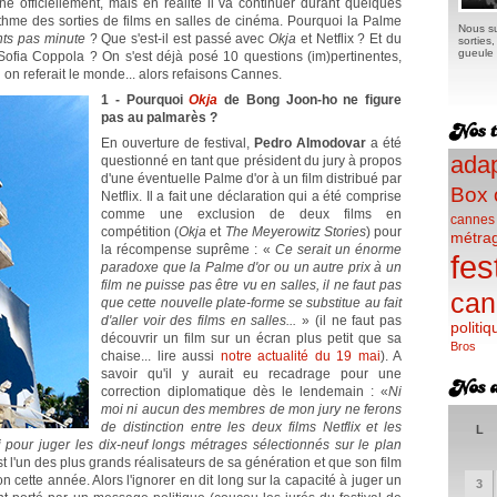
 officiellement, mais en réalité il va continuer durant quelques
thme des sorties de films en salles de cinéma. Pourquoi la Palme
Nous su
ts pas minute
? Que s'est-il est passé avec
Okja
et Netflix ? Et du
sorties
gueule e
ofia Coppola ? On s'est déjà posé 10 questions (im)pertinentes,
on referait le monde... alors refaisons Cannes.
1 - Pourquoi
Okja
de Bong Joon-ho ne figure
pas au palmarès ?
En ouverture de festival,
Pedro Almodovar
a été
adap
questionné en tant que président du jury à propos
d'une éventuelle Palme d'or à un film distribué par
Box 
Netflix. Il a fait une déclaration qui a été comprise
comme une exclusion de deux films en
cannes
compétition (
Okja
et
The Meyerowitz Stories
) pour
métra
la récompense suprême : «
Ce serait un énorme
fes
paradoxe que la Palme d'or ou un autre prix à un
film ne puisse pas être vu en salles, il ne faut pas
can
que cette nouvelle plate-forme se substitue au fait
d'aller voir des films en salles...
» (il ne faut pas
politiq
découvrir un film sur un écran plus petit que sa
Bros
chaise... lire aussi
notre actualité du 19 mai
). A
savoir qu'il y aurait eu recadrage pour une
correction diplomatique dès le lendemain : «
Ni
moi ni aucun des membres de mon jury ne ferons
de distinction entre les deux films Netflix et les
L
 pour juger les dix-neuf longs métrages sélectionnés sur le plan
l'un des plus grands réalisateurs de sa génération et que son film
on cette année. Alors l'ignorer en dit long sur la capacité à juger un
3