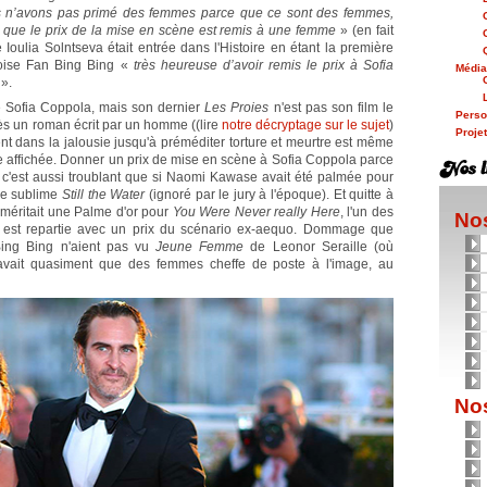
 n’avons pas primé des femmes parce que ce sont des femmes,
ois que le prix de la mise en scène est remis à une femme
» (en fait
 Ioulia Solntseva était entrée dans l'Histoire en étant la première
inoise Fan Bing Bing «
très heureuse d’avoir remis le prix à Sofia
Médi
».
 Sofia Coppola, mais son dernier
Les Proies
n'est pas son film le
Person
rès un roman écrit par un homme ((lire
notre décryptage sur le sujet
)
Proje
t dans la jalousie jusqu'à préméditer torture et meurtre est même
ste affichée. Donner un prix de mise en scène à Sofia Coppola parce
, c'est aussi troublant que si Naomi Kawase avait été palmée pour
le sublime
Still the Water
(ignoré par le jury à l'époque). Et quitte à
méritait une Palme d'or pour
You Were Never really Here
, l'un des
Nos
ue est repartie avec un prix du scénario ex-aequo. Dommage que
ing Bing n'aient pas vu
Jeune Femme
de Leonor Seraille (où
y avait quasiment que des femmes cheffe de poste à l'image, au
Nos