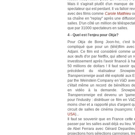
Mais il s'agirait plutôt d'un manque de 
spectateur qui est perdant. Il va falloir re
avec des films comme
Carole Matthieu
o
sa chaîne en "replay" après une diffusio
salles. D'un côté un million de téléspecta
que par 31000 spectateurs en salles.
4 - Quel est l'enjeu pour
Okja
?
Pour
Okja
de Bong Joon-ho, c'est b
compliqué que pour un (télé)film avec 
Adjani. Ce film est considéré comme u
aux œufs d'or par Netflix, qui attend un r
investissement après l'avoir financé à h
50 millions de dollars ! Il faut savoir qu
précédent du réalisateur
Snowpie
Transperceneige
avait été exploité aux E
par the Weinstein Company en VàD avec
c'était même un record de bénéfices de
en vidéo à la demande.
Snowpie
Transperceneige
est devenu un 'game
pour l'industry : distribuer ce film en Và
moins cher et a rapporté plus d'argent q
circuit de salles de cinéma (nuançons:
USA
)...
Il faut se souvenir que en France cette
passer par les salles avait déjà eu lieu
de Abel Ferrara avec Gérard Depardieu
projections hors sélections cannoises, li