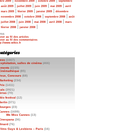
|
|
|
bre 2009
novembre 2009
octobre 2009
septembre
|
|
|
|
|
août 2009
juillet 2009
juin 2009
mai 2009
avril
|
|
|
|
mars 2009
février 2009
janvier 2009
décembre
|
|
|
|
novembre 2008
octobre 2008
septembre 2008
août
|
|
|
|
|
juillet 2008
juin 2008
mai 2008
avril 2008
mars
|
|
|
février 2008
janvier 2008
rss
ner au fil des articles
ner au fil des commentaires
ess
(1667)
exploitation, salles de cinéma
(466)
ements
(2235)
Cinémathèque
(85)
Jeux, Concours
(68)
Marketing
(234)
Prix
(1411)
vals
(3921)
Arras
(70)
Béo festival
(12)
Berlin
(371)
Bourges
(23)
Cannes
(1699)
We Miss Cannes
(13)
Cinespana
(36)
Dinard
(76)
Films Gays & Lesbiens – Paris
(16)