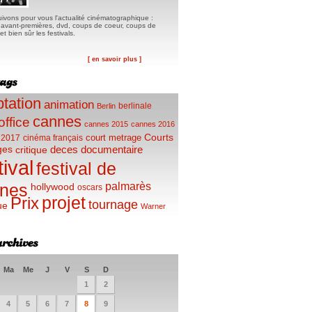
ivons pour vous l'actualité cinématographique :
, avant-premières, dvd, coups de coeur, coups de
t bien sûr les festivals.
[ en savoir plus ]
tation
animation
berlinale
Berlin
cannes
office
cannes 2015
cannes 2016
Courts
court metrage
 2017
cinéma français
ges
deces
documentaire
critique
tival
festival de
palmarès
nes
hollywood
oscars
projet
Prix
tournage
ue
Warner
Ma
Me
J
V
S
D
1
2
4
5
6
7
8
9