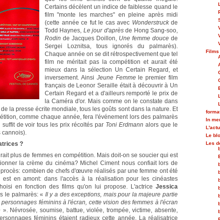
Certains décèlent un indice de faiblesse quand le
film "monte les marches" en pleine après midi
(cette année ce fut le cas avec
Wonderstruck
de
Todd Haynes,
Le jour d'après
de Hong Sang-soo,
Rodin
de Jacques Doillon,
Une femme douce
de
Sergei Loznitsa, tous ignorés du palmarès).
Films
Chaque année on se dit rétrospectivement que tel
film ne méritait pas la compétition et aurait été
mieux dans la sélection Un Certain Regard, et
inversement. Ainsi
Jeune Femme
le premier film
français de Leonor Seraille était à découvrir à Un
Certain Regard et a d'ailleurs remporté le prix de
la Caméra d'or. Mais comme on le constate dans
s de la presse écrite mondiale, tous les goûts sont dans la nature. Et
forma
pétition, comme chaque année, fera l'événement lors des palmarès
In m
 suffit de voir tous les prix récoltés par
Toni Erdmann
alors que le
L'actu
s cannois).
Le bl
atrices ?
Les d
rait plus de femmes en compétition. Mais doit-on se soucier qui est
tionner la crème du cinéma? Michel Ciment nous confiait lors de
aux procès: combien de chefs d'œuvre réalisés par une femme ont été
 est en amont: dans l'accès à la réalisation pour les cinéastes
isi en fonction des films qu'on lui propose. L'actrice
Jessica
s le palmarès: «
Il y a des exceptions, mais pour la majeure partie
es personnages féminins à l'écran, cette vision des femmes à l'écran
e
». Névrosée, soumise, battue, violée, trompée, victime, absente,
rsonnages féminins étaient radieux cette année. La réalisatrice