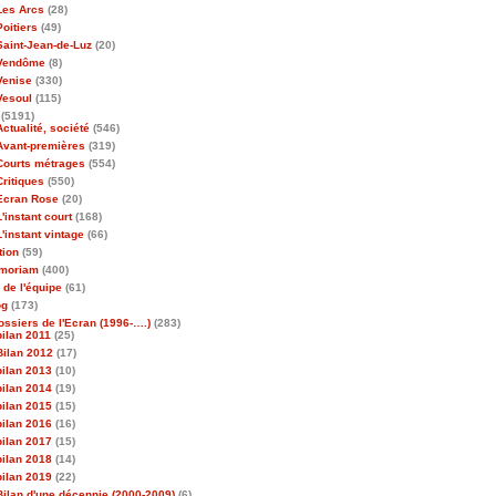
Les Arcs
(28)
Poitiers
(49)
Saint-Jean-de-Luz
(20)
Vendôme
(8)
Venise
(330)
Vesoul
(115)
(5191)
Actualité, société
(546)
Avant-premières
(319)
Courts métrages
(554)
Critiques
(550)
Ecran Rose
(20)
L'instant court
(168)
L'instant vintage
(66)
tion
(59)
emoriam
(400)
 de l'équipe
(61)
og
(173)
ossiers de l'Ecran (1996-….)
(283)
bilan 2011
(25)
Bilan 2012
(17)
bilan 2013
(10)
bilan 2014
(19)
bilan 2015
(15)
bilan 2016
(16)
bilan 2017
(15)
bilan 2018
(14)
bilan 2019
(22)
Bilan d'une décennie (2000-2009)
(6)