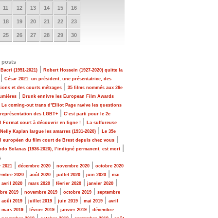
11
12
13
14
15
16
18
19
20
21
22
23
25
26
27
28
29
30
 posts
|
Bacri (1951-2021)
Robert Hossein (1927-2020) quitte la
|
César 2021: un président, une présentatrice, des
|
tions et des courts métrages
35 films nommés aux 26e
|
Lumières
Drunk ennivre les European Film Awards
|
Le coming-out trans d’Elliot Page ravive les questions
|
 représentation des LGBT+
C’est parti pour le 2e
|
al Format court à découvrir en ligne !
La sulfureuse
|
 Nelly Kaplan largue les amarres (1931-2020)
Le 35e
|
al européen du film court de Brest depuis chez vous
|
do Solanas (1936-2020), l’indigné permanent, est mort
s
|
|
|
r 2021
décembre 2020
novembre 2020
octobre 2020
|
|
|
|
embre 2020
août 2020
juillet 2020
juin 2020
mai
|
|
|
|
|
avril 2020
mars 2020
février 2020
janvier 2020
|
|
|
bre 2019
novembre 2019
octobre 2019
septembre
|
|
|
|
|
août 2019
juillet 2019
juin 2019
mai 2019
avril
|
|
|
|
mars 2019
février 2019
janvier 2019
décembre
|
|
|
|