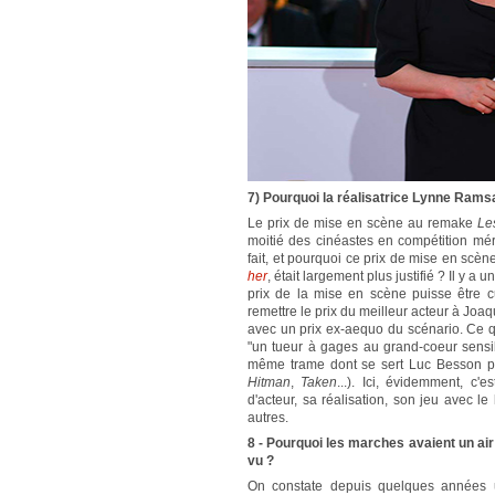
7) Pourquoi la réalisatrice Lynne Ramsa
Le prix de mise en scène au remake
Le
moitié des cinéastes en compétition mér
fait, et pourquoi ce prix de mise en sc
her
, était largement plus justifié ? Il y a
prix de la mise en scène puisse être c
remettre le prix du meilleur acteur à Joa
avec un prix ex-aequo du scénario. Ce qu
"un tueur à gages au grand-coeur sensibl
même trame dont se sert Luc Besson p
Hitman
,
Taken
...). Ici, évidemment, c'
d'acteur, sa réalisation, son jeu avec 
autres.
8 - Pourquoi les marches avaient un air
vu ?
On constate depuis quelques années 