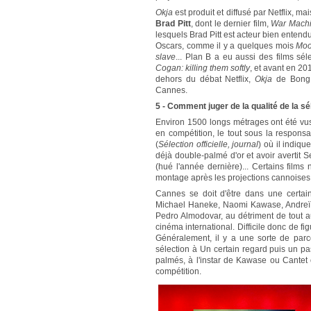
Okja
est produit et diffusé par Netflix, ma
Brad Pitt
, dont le dernier film,
War Mach
lesquels Brad Pitt est acteur bien entend
Oscars, comme il y a quelques mois
Moo
slave
... Plan B a eu aussi des films s
Cogan: killing them softly
, et avant en 20
dehors du débat Netflix,
Okja
de Bong J
Cannes.
5 - Comment juger de la qualité de la sé
Environ 1500 longs métrages ont été vus p
en compétition, le tout sous la responsab
(
Sélection officielle, journal
) où il indiqu
déjà double-palmé d'or et avoir avertit 
(hué l'année dernière)... Certains films
montage après les projections cannoises
Cannes se doit d'être dans une certai
Michael Haneke, Naomi Kawase, Andreï Z
Pedro Almodovar, au détriment de tout au
cinéma international. Difficile donc de fi
Généralement, il y a une sorte de parco
sélection à Un certain regard puis un pa
palmés, à l'instar de Kawase ou Cantet
compétition.