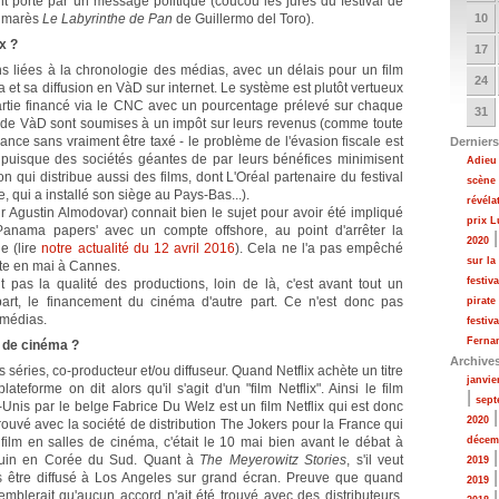
tant porté par un message politique (coucou les jurés du festival de
almarès
Le Labyrinthe de Pan
de Guillermo del Toro).
10
x ?
17
ns liées à la chronologie des médias, avec un délais pour un film
24
 et sa diffusion en VàD sur internet. Le système est plutôt vertueux
artie financé via le CNC avec un pourcentage prélevé sur chaque
31
s de VàD sont soumises à un impôt sur leurs revenus (comme toute
France sans vraiment être taxé - le problème de l'évasion fiscale est
Derniers
puisque des sociétés géantes de par leurs bénéfices minimisent
Adieu 
qui distribue aussi des films, dont L'Oréal partenaire du festival
scène
 qui a installé son siège au Pays-Bas...).
révéla
 Agustin Almodovar) connait bien le sujet pour avoir été impliqué
prix 
anama papers' avec un compte offshore, au point d'arrêter la
2020
 (lire
notre actualité du 12 avril 2016
). Cela ne l'a pas empêché
sur la
te en mai à Cannes.
festiv
 pas la qualité des productions, loin de là, c'est avant tout un
part, le financement du cinéma d'autre part. Ce n'est donc pas
pirate
 médias.
festiv
Fernan
es de cinéma ?
Archive
nes séries, co-producteur et/ou diffuseur. Quand Netflix achète un titre
janvie
teforme on dit alors qu'il s'agit d'un "film Netflix". Ainsi le film
|
sept
-Unis par le belge Fabrice Du Welz est un film Netflix qui est donc
2020
trouvé avec la société de distribution The Jokers pour la France qui
 film en salles de cinéma, c'était le 10 mai bien avant le débat à
décem
 juin en Corée du Sud. Quant à
The Meyerowitz Stories
, s'il veut
2019
s être diffusé à Los Angeles sur grand écran. Preuve que quand
2019
 semblerait qu'aucun accord n'ait été trouvé avec des distributeurs.