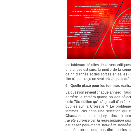
les tableaux d'étoiles des divers critique
une chose est sûre: la moitié de la com
de fin d'année et des sorties en salles (il
film n'a pas reçu un seul prix au palmarè
6 - Quelle place pour les femmes réalis
La question revient chaque année: il faud
derrière la caméra quand on doit sélec
cette 70e édition qu'il s'agissait d'un f
oubliés sur la Croisette ? Le problème
femmes. Pas dans une sélection qui cho
Chastain
membre du jury a déclaré aprè
j'ai été surprise par la représentation d
est assez perturbante pour être honnêt
abusée: on ne peut pas dire que les pe