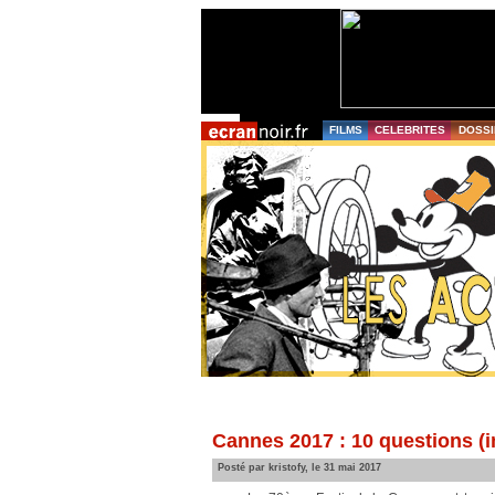
FILMS
CELEBRITES
DOSSI
Cannes 2017 : 10 questions (im
Posté par kristofy, le 31 mai 2017