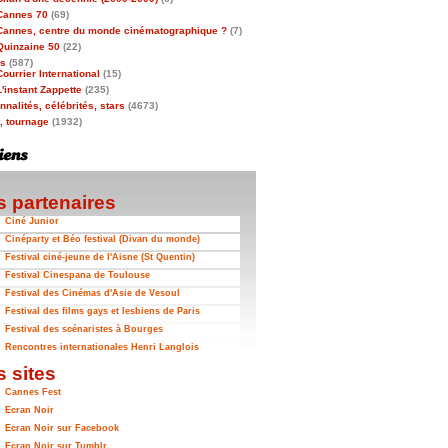
Cannes 70
(69)
Cannes, centre du monde cinématographique ?
(7)
Quinzaine 50
(22)
as
(587)
Courrier International
(15)
L'instant Zappette
(235)
nalités, célébrités, stars
(4673)
t, tournage
(1932)
 partenaires
Ciné Junior
Cinéparty et Béo festival (Divan du monde)
Festival ciné-jeune de l'Aisne (St Quentin)
Festival Cinespana de Toulouse
Festival des Cinémas d'Asie de Vesoul
Festival des films gays et lesbiens de Paris
Festival des scénaristes à Bourges
Rencontres internationales Henri Langlois
 sites
Cannes Fest
Ecran Noir
Ecran Noir sur Facebook
Ecran Noir sur Tumblr