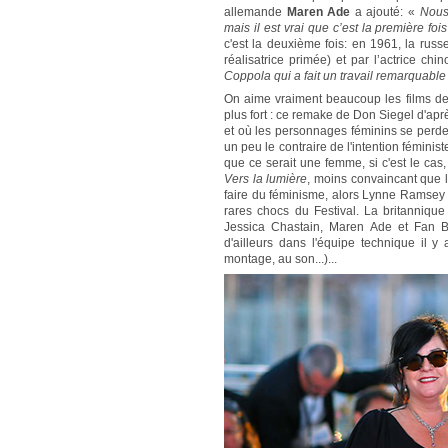
allemande
Maren Ade
a ajouté: «
Nous
mais il est vrai que c’est la première f
c'est la deuxième fois: en 1961, la russe
réalisatrice primée) et par l’actrice ch
Coppola qui a fait un travail remarquable
On aime vraiment beaucoup les films de
plus fort : ce remake de Don Siegel d'ap
et où les personnages féminins se perden
un peu le contraire de l'intention fémini
que ce serait une femme, si c'est le cas
Vers la lumière
, moins convaincant que 
faire du féminisme, alors Lynne Ramsey 
rares chocs du Festival. La britanniq
Jessica Chastain, Maren Ade et Fan B
d'ailleurs dans l'équipe technique il 
montage, au son...)...