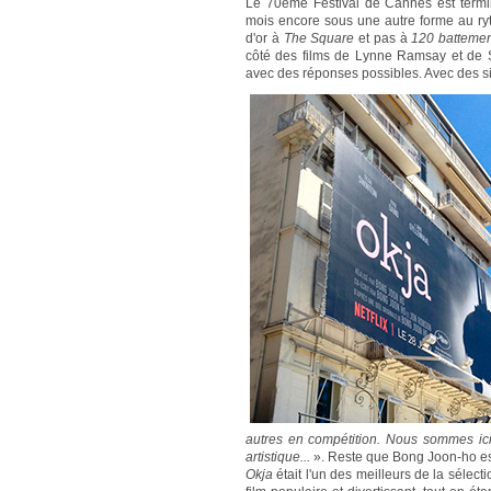
Le 70ème Festival de Cannes est terminé
mois encore sous une autre forme au ry
d'or à
The Square
et pas à
120 battemen
côté des films de Lynne Ramsay et de S
avec des réponses possibles. Avec des si 
autres en compétition. Nous sommes ici
artistique...
». Reste que Bong Joon-ho est 
Okja
était l'un des meilleurs de la sélecti