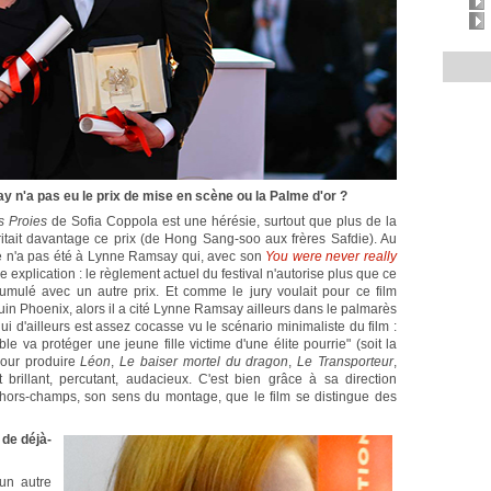
y n'a pas eu le prix de mise en scène ou la Palme d'or ?
s Proies
de Sofia Coppola est une hérésie, surtout que plus de la
itait davantage ce prix (de Hong Sang-soo aux frères Safdie). Au
ène n'a pas été à Lynne Ramsay qui, avec son
You were never really
 une explication : le règlement actuel du festival n'autorise plus que ce
umulé avec un autre prix. Et comme le jury voulait pour ce film
quin Phoenix, alors il a cité Lynne Ramsay ailleurs dans le palmarès
i d'ailleurs est assez cocasse vu le scénario minimaliste du film :
e va protéger une jeune fille victime d'une élite pourrie" (soit la
our produire
Léon
,
Le baiser mortel du dragon
,
Le Transporteur
,
est brillant, percutant, audacieux. C'est bien grâce à sa direction
le hors-champs, son sens du montage, que le film se distingue des
 de déjà-
un autre