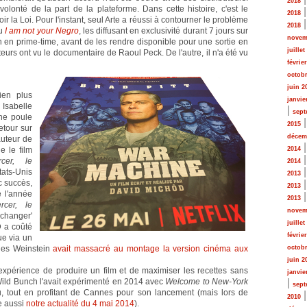
2018
volonté de la part de la plateforme. Dans cette histoire, c'est le
2018
voir la Loi. Pour l'instant, seul Arte a réussi à contourner le problème
2018
u
I am not your Negro
, les diffusant en exclusivité durant 7 jours sur
novem
n en prime-time, avant de les rendre disponible pour une sortie en
juillet
teurs ont vu le documentaire de Raoul Peck. De l'autre, il n'a été vu
févrie
octobr
juin 2
ien plus
janvie
Isabelle
|
sept
ne poule
2015
etour sur
décem
auteur de
e le film
2014
rcer, le
2014
tats-Unis
2013
 succès,
2013
 l'année
2013
rcer, le
novem
changer'
juillet
D a coûté
févrie
ue via un
 les Weinstein
avait massacré au montage la version cinéma aux
octobr
juin 2
 expérience de produire un film et de maximiser les recettes sans
janvie
. Wild Bunch l'avait expérimenté en 2014 avec
Welcome to New-York
|
sept
, tout en profitant de Cannes pour son lancement (mais lors de
2010
re aussi
notre actualité du 4 mai 2014
).