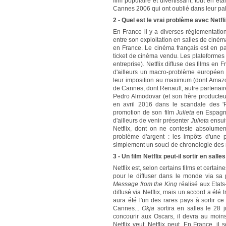
film populaire et divertissant, tout en é
Cannes 2006 qui ont oublié dans leur p
2 - Quel est le vrai problème avec Netfli
En France il y a diverses règlementatio
entre son exploitation en salles de cinéma
en France. Le cinéma français est en p
ticket de cinéma vendu. Les plateforme
entreprise). Netflix diffuse des films en 
d'ailleurs un macro-problème européen 
leur imposition au maximum (dont Amazon 
de Cannes, dont Renault, autre partenaire,
Pedro Almodovar (et son frère producteur
en avril 2016 dans le scandale des 'P
promotion de son film
Julieta
en Espagne
d'ailleurs de venir présenter
Julieta
ensui
Netflix, dont on ne conteste absolument
problème d'argent : les impôts d'une 
simplement un souci de chronologie des
3 - Un film Netflix peut-il sortir en sall
Netflix est, selon certains films et certai
pour le diffuser dans le monde via sa pla
Message from the King
réalisé aux Etats
diffusé via Netflix, mais un accord a été 
aura été l'un des rares pays à sortir ce
Cannes...
Okja
sortira en salles le 28
concourir aux Oscars, il devra au moin
Netflix veut, Netflix peut. En France, il