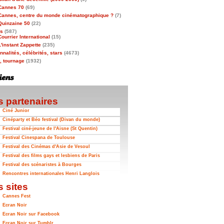
Cannes 70
(69)
Cannes, centre du monde cinématographique ?
(7)
Quinzaine 50
(22)
as
(587)
Courrier International
(15)
L'instant Zappette
(235)
nalités, célébrités, stars
(4673)
t, tournage
(1932)
 partenaires
Ciné Junior
Cinéparty et Béo festival (Divan du monde)
Festival ciné-jeune de l'Aisne (St Quentin)
Festival Cinespana de Toulouse
Festival des Cinémas d'Asie de Vesoul
Festival des films gays et lesbiens de Paris
Festival des scénaristes à Bourges
Rencontres internationales Henri Langlois
 sites
Cannes Fest
Ecran Noir
Ecran Noir sur Facebook
Ecran Noir sur Tumblr