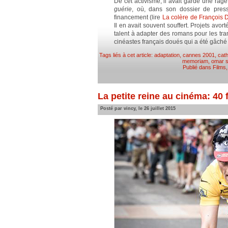
De cet activisme, il avait gardé une rage
guérie
, où, dans son dossier de press
financement (lire
La colère de François D
Il en avait souvent souffert. Projets av
talent à adapter des romans pour les tra
cinéastes français doués qui a été gâché
Tags liés à cet article:
adaptation
,
cannes 2001
,
cat
memoriam
,
omar s
Publié dans
Films
La petite reine au cinéma: 40 f
Posté par vincy, le 26 juillet 2015