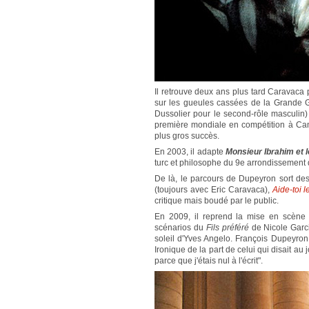
Il retrouve deux ans plus tard Caravaca
sur les gueules cassées de la Grande G
Dussolier pour le second-rôle masculin) s
première mondiale en compétition à Can
plus gros succès.
En 2003, il adapte
Monsieur Ibrahim et 
turc et philosophe du 9e arrondissement d
De là, le parcours de Dupeyron sort de
(toujours avec Eric Caravaca),
Aide-toi l
critique mais boudé par le public.
En 2009, il reprend la mise en scèn
scénarios du
Fils préféré
de Nicole Garci
soleil d'Yves Angelo. François Dupeyron
Ironique de la part de celui qui disait au
parce que j'étais nul à l'écrit".