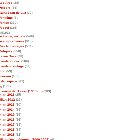
Les Arcs
(28)
Poitiers
(49)
Saint-Jean-de-Luz
(20)
Vendôme
(8)
Venise
(330)
Vesoul
(115)
(5191)
Actualité, société
(546)
Avant-premières
(319)
Courts métrages
(554)
Critiques
(550)
Ecran Rose
(20)
L'instant court
(168)
L'instant vintage
(66)
tion
(59)
emoriam
(400)
 de l'équipe
(61)
og
(173)
ossiers de l'Ecran (1996-….)
(283)
bilan 2011
(25)
Bilan 2012
(17)
bilan 2013
(10)
bilan 2014
(19)
bilan 2015
(15)
bilan 2016
(16)
bilan 2017
(15)
bilan 2018
(14)
bilan 2019
(22)
Bilan d'une décennie (2000-2009)
(6)