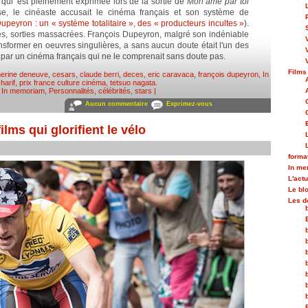
 qui 'est pleinement exprimée lors de la sortie de
Mon âme par toi
e, le cinéaste accusait le cinéma français et son système de
upeyron : un « système totalitaire », des « producteurs incultes »
).
ortés, sorties massacrées. François Dupeyron, malgré son indéniable
nsformer en oeuvres singulières, a sans aucun doute était l'un des
 par un cinéma français qui ne le comprenait sans doute pas.
Films
herine deneuve
,
cesars
,
claude berri
,
deces
,
eric caravaca
,
françois dupeyron
,
In
harif
,
prix france culture cinéma
,
tetsuo nagata
.
,
In memoriam
,
Personnalités, célébrités, stars
|
Aucun commentaire
Exprimez-vous
ilms qui glorifient le vélo
forma
In m
L'actu
Le bl
Les d