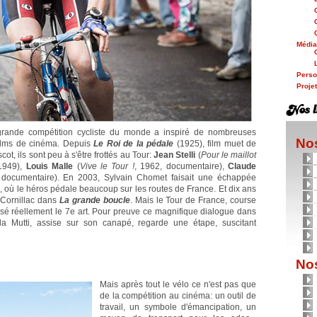
Médi
Person
Proje
grande compétition cycliste du monde a inspiré de nombreuses
Nos
films de cinéma. Depuis
Le Roi de la pédale
(1925), film muet de
, ils sont peu à s'être frottés au Tour:
Jean Stelli
(
Pour le maillot
 1949),
Louis Malle
(
Vive le Tour !
, 1962, documentaire),
Claude
 documentaire). En 2003, Sylvain Chomet faisait une échappée
e
, où le héros pédale beaucoup sur les routes de France. Et dix ans
 Cornillac dans
La grande boucle
. Mais le Tour de France, course
ssé réellement le 7e art. Pour preuve ce magnifique dialogue dans
 Mutti, assise sur son canapé, regarde une étape, suscitant
Nos
Mais après tout le vélo ce n'est pas que
de la compétition au cinéma: un outil de
travail, un symbole d'émancipation, un