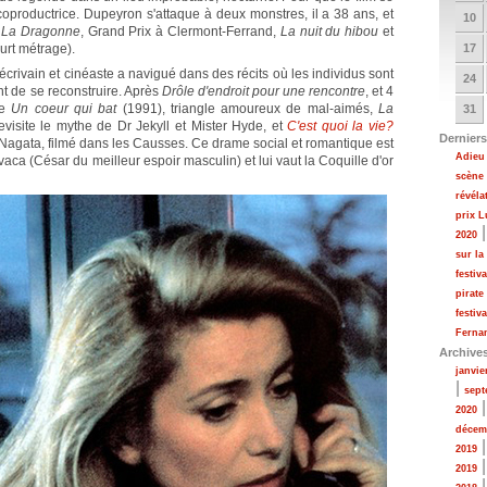
oproductrice. Dupeyron s'attaque à deux monstres, il a 38 ans, et
10
t
La Dragonne
, Grand Prix à Clermont-Ferrand,
La nuit du hibou
et
urt métrage).
17
crivain et cinéaste a navigué dans des récits où les individus sont
24
nt de se reconstruire. Après
Drôle d'endroit pour une rencontre
, et 4
ne
Un coeur qui bat
(1991), triangle amoureux de mal-aimés,
La
31
evisite le mythe de Dr Jekyll et Mister Hyde, et
C'est quoi la vie?
Derniers
Nagata, filmé dans les Causses. Ce drame social et romantique est
Adieu 
aca (César du meilleur espoir masculin) et lui vaut la Coquille d'or
scène
révéla
prix 
2020
sur la
festiv
pirate
festiv
Fernan
Archive
janvie
|
sept
2020
décem
2019
2019