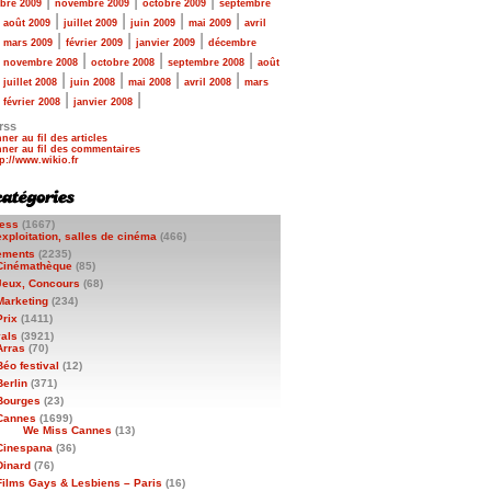
|
|
|
bre 2009
novembre 2009
octobre 2009
septembre
|
|
|
|
|
août 2009
juillet 2009
juin 2009
mai 2009
avril
|
|
|
|
mars 2009
février 2009
janvier 2009
décembre
|
|
|
|
novembre 2008
octobre 2008
septembre 2008
août
|
|
|
|
|
juillet 2008
juin 2008
mai 2008
avril 2008
mars
|
|
|
février 2008
janvier 2008
rss
ner au fil des articles
ner au fil des commentaires
ess
(1667)
exploitation, salles de cinéma
(466)
ements
(2235)
Cinémathèque
(85)
Jeux, Concours
(68)
Marketing
(234)
Prix
(1411)
vals
(3921)
Arras
(70)
Béo festival
(12)
Berlin
(371)
Bourges
(23)
Cannes
(1699)
We Miss Cannes
(13)
Cinespana
(36)
Dinard
(76)
Films Gays & Lesbiens – Paris
(16)