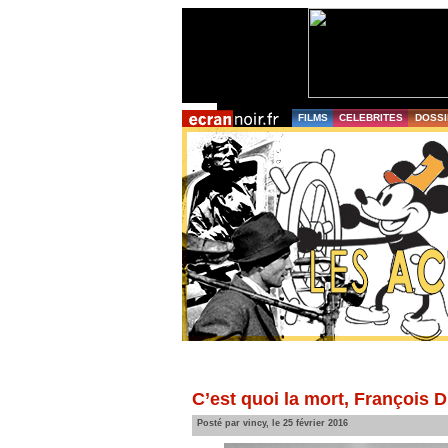
FILMS
CELEBRITES
DOSSI
C’est quoi la mort, François 
Posté par vincy, le 25 février 2016