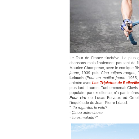
Le Tour de France s'achève. La plus 
chansons mais finalement pas tant de 
Maurice Champreux, avec le comique Biscot
jaune
, 1939 puis
Cinq tulipes rouges
,
Lelouch
(
Pour un maillot jaune
, 1965,
animée avec
Les Triplettes de Bellevill
plus tard, Laurent Tuel emmenait Clovis
populaire par excellence, n'a pas intére
Pour rire
de Lucas Belvaux où Ornella
l'inquiétude de Jean-Pierre Léaud:
"
- Tu regardes le vélo?
- Ça ou autre chose.
- Tu es malade?
"