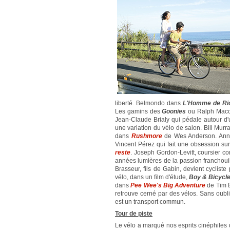
liberté. Belmondo dans
L'Homme de Ri
Les gamins des
Goonies
ou Ralph Mac
Jean-Claude Brialy qui pédale autour d
une variation du vélo de salon. Bill Mu
dans
Rushmore
de Wes Anderson. Anne
Vincent Pérez qui fait une obsession su
reste
. Joseph Gordon-Levitt, coursier co
années lumières de la passion franchou
Brasseur, fils de Gabin, devient cycliste
vélo, dans un film d'étude,
Boy & Bicycl
dans
Pee Wee's Big Adventure
de Tim B
retrouve cerné par des vélos. Sans oubli
est un transport commun.
Tour de piste
Le vélo a marqué nos esprits cinéphiles 