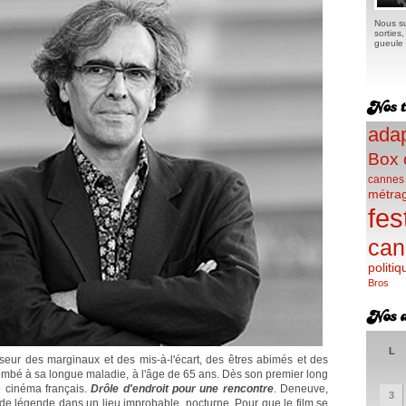
Nous su
sorties
gueule e
adap
Box 
cannes
métra
fes
can
politiq
Bros
L
nseur des marginaux et des mis-à-l'écart, des êtres abimés et des
mbé à sa longue maladie, à l'âge de 65 ans. Dès son premier long
e cinéma français.
Drôle d'endroit pour une rencontre
. Deneuve,
3
de légende dans un lieu improbable, nocturne. Pour que le film se