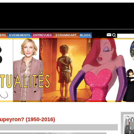
ERS
EVENEMENTS
ENTREVUES
ECRANNOART
BLOGS
Dupeyron? (1950-2016)