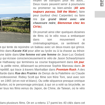
moyen de transport pour les ados...
Deux roues peuvent servir à poursuivre
ou promener sa bien-aimée (
40 ans
toujours puceau
,
Still the Water
), faire
peur (surtout chez Carpenter) ou faire
rire (
Le grand blond avec une
chaussure noire
,
Bienvenue chez les
Ch'tis
).
On pourrait ainsi citer quelques dizaines
de films où le vélo nous a embarquer
dans son mouvement si
cinématographique, ce sentiment de
o
qui tente de rejoindre un bateau avec un deux-roues qui grince.
chio dans
Karate Kid
pour aller au lycée ou à la chasse au trésor.
'une table dans
Une femme est une femme
de Jean-Luc Godard:
rray qui écrase consciencieusement le vélo de Jason Schwartzmann
 Hathaway qui terminera sa course tragiquement dans
Un jour
.
r la petite reine, délaissant sa princesse Sophie Marceau dans
Je
mpétitif, qui trace à travers Manhattan dans
Premium Rush
. A des
illarde dans
Rue des Prairies
de Denys de la Patellière où Claude
 professionnel. Ridley Scott qui filme son frère Toni, seul avec son
e
en 1965 (et en noir et blanc). Ou cette séquence presque onirique
urton, où le personnage principal, à qui on a volé sa bicyclette, se
er tous les films venus du Japon, de Chine, de Taiwan, où le vélo
dans plusieurs films. On en a retenu 17 parmi les 40 cités dans cet