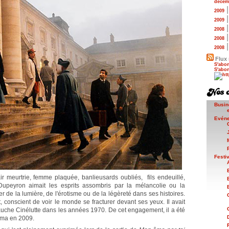
décem
2009
2009
2008
2008
2008
Flux 
S'abon
S'abon
Busin
Evén
Festi
ir meurtrie, femme plaquée, banlieusards oubliés, fils endeuillé,
upeyron aimait les esprits assombris par la mélancolie ou la
er de la lumière, de l'érotisme ou de la légèreté dans ses histoires.
conscient de voir le monde se fracturer devant ses yeux. Il avait
gauche Cinélutte dans les années 1970. De cet engagement, il a été
éma en 2009.