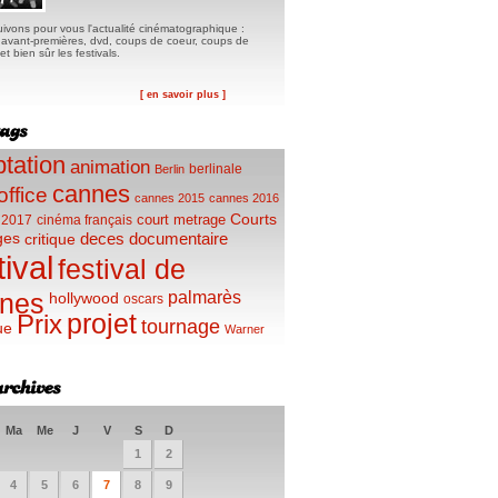
ivons pour vous l'actualité cinématographique :
, avant-premières, dvd, coups de coeur, coups de
t bien sûr les festivals.
[ en savoir plus ]
tation
animation
berlinale
Berlin
cannes
office
cannes 2015
cannes 2016
Courts
court metrage
 2017
cinéma français
ges
deces
documentaire
critique
tival
festival de
palmarès
nes
hollywood
oscars
projet
Prix
tournage
ue
Warner
Ma
Me
J
V
S
D
1
2
4
5
6
7
8
9