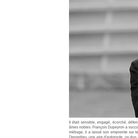
Il était sensible, engagé, écorché, défe
âmes nobles. François Dupeyron a succo
métrage, il a laissé son empreinte sur l
Depardieu, une aire d'autoroute, un duo 