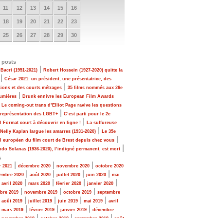
11
12
13
14
15
16
18
19
20
21
22
23
25
26
27
28
29
30
 posts
|
Bacri (1951-2021)
Robert Hossein (1927-2020) quitte la
|
César 2021: un président, une présentatrice, des
|
tions et des courts métrages
35 films nommés aux 26e
|
Lumières
Drunk ennivre les European Film Awards
|
Le coming-out trans d’Elliot Page ravive les questions
|
 représentation des LGBT+
C’est parti pour le 2e
|
al Format court à découvrir en ligne !
La sulfureuse
|
 Nelly Kaplan largue les amarres (1931-2020)
Le 35e
|
al européen du film court de Brest depuis chez vous
|
do Solanas (1936-2020), l’indigné permanent, est mort
s
|
|
|
r 2021
décembre 2020
novembre 2020
octobre 2020
|
|
|
|
embre 2020
août 2020
juillet 2020
juin 2020
mai
|
|
|
|
|
avril 2020
mars 2020
février 2020
janvier 2020
|
|
|
bre 2019
novembre 2019
octobre 2019
septembre
|
|
|
|
|
août 2019
juillet 2019
juin 2019
mai 2019
avril
|
|
|
|
mars 2019
février 2019
janvier 2019
décembre
|
|
|
|