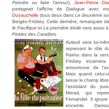
Peindre ou faire l'amour
),
Jean-Pierre Dar
partageait l'affiche de
Dialogue avec mon
Duvauchelle
(tous deux dans
Le deuxième sou
Bergès-Frisbey. Cette dernière, remarquée 
le Pacifique
et
La première étoile
sera aussi à 
Pirates des Caraïbes
.
Auteuil sera lui-m
reprenant le rôle d
Raimu dans la versi
Frisbey incarnera
amoureuse de l'avi
Mais quand celui-ci
laisse le champ libre
l'assistant du pui
Merad, qui repre
Fernandel. Il ignore
enceinte. Darr