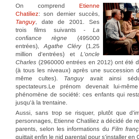
On comprend
Etienne
Chatiliez
: son dernier succès,
Tanguy
, date de 2001. Ses
trois films suivants -
La
confiance règne
(495000
entrées),
Agathe Cléry
(1,25
million d'entrées) et
L'oncle
Charles
(2960000 entrées en 2012) ont été 
(à tous les niveaux) après une succession de
même cultes).
Tanguy
avait ainsi sédu
spectateurs.Le prénom devenait lui-mêm
phénomène de société: ces enfants qui resta
jusqu'à la trentaine.
Aussi, sans trop se risquer, plutôt que d'
personnages, Etienne Chatiliez a décidé de r
parents, selon les informations du
Film franç
quittait enfin le nid parental pour s'installer e