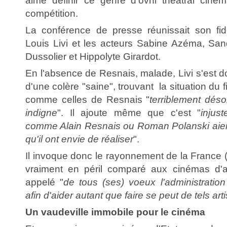
aime définir ce genre d'ovni théâtral ciné
compétition.
La conférence de presse réunissait son fid
Louis Livi et les acteurs Sabine Azéma, Sand
Dussolier et Hippolyte Girardot.
En l'absence de Resnais, malade, Livi s'est do
d'une colère "saine", trouvant la situation du
comme celles de Resnais "
terriblement déso
indigne
". Il ajoute même que c'est "
injus
comme Alain Resnais ou Roman Polanski aient
qu'il ont envie de réaliser
".
Il invoque donc le rayonnement de la France (
vraiment en péril comparé aux cinémas d'ai
appelé "
de tous (ses) voeux l'administratio
afin d'aider autant que faire se peut de tels art
Un vaudeville immobile pour le cinéma