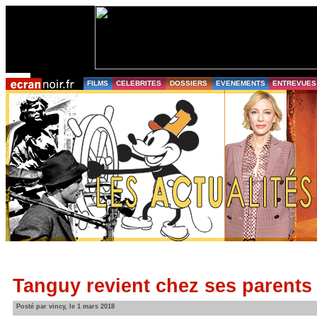
FILMS
CELEBRITES
DOSSIERS
EVENEMENTS
ENTREVUES
Tanguy revient chez ses parents
Posté par vincy, le 1 mars 2018