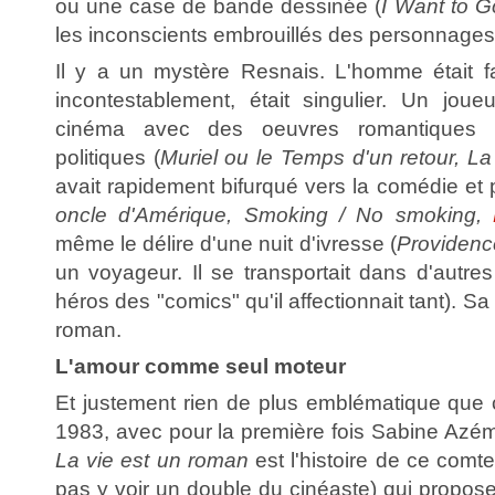
ou une case de bande dessinée (
I Want to 
les inconscients embrouillés des personnages
Il y a un mystère Resnais. L'homme était fan
incontestablement, était singulier. Un joueu
cinéma avec des oeuvres romantiques (e
politiques (
Muriel ou le Temps d'un retour, La 
avait rapidement bifurqué vers la comédie et p
oncle d'Amérique, Smoking / No smoking,
même le délire d'une nuit d'ivresse (
Providenc
un voyageur. Il se transportait dans d'aut
héros des "comics" qu'il affectionnait tant). Sa
roman.
L'amour comme seul moteur
Et justement rien de plus emblématique que ce
1983, avec pour la première fois Sabine Azé
La vie est un roman
est l'histoire de ce com
pas y voir un double du cinéaste) qui propos