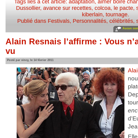
Tags liés à cet article:
adaptation
,
aimer boire chan
Dussollier
,
avance sur recettes
,
colcoa
,
le pacte
,
kiberlain
,
tournage
.
Publié dans
Festivals
,
Personnalités, célébrités, 
Aucun com
Alain Resnais l’affirme : Vous n’
vu
Posté par vincy, le 14 février 2011
Ala
no
pl
Dep
to
enc
d'E
Jea
Ell