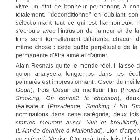
vivre un état de bonheur permanent, à cond
totalement, "déconditionné" en oubliant so
sélectionnant tout ce qui est harmonieux.
s'écroule avec l'intrusion de l'amour et de l
films sont formellement différents, chacun d
même chose : cette quête perpétuelle de la 
permanente d'être aimé et d'aimer.
Alain Resnais quitte le monde réel. Il laisse 
qu'on analysera longtemps dans les éco
palmarès est impressionnant : Oscar du meille
Gogh
), trois César du meilleur film (
Provi
Smoking, On connaît la chanson
), deu
réalisateur (
Providence, Smoking / No Sm
nominations dans cette catégorie, deux fois
statues meurent aussi, Nuit et brouillard
)
(
L'Année dernière à Marienbad
), Lion d'arge
en scène à Venise (
Coeurs
), trois fois Prix 