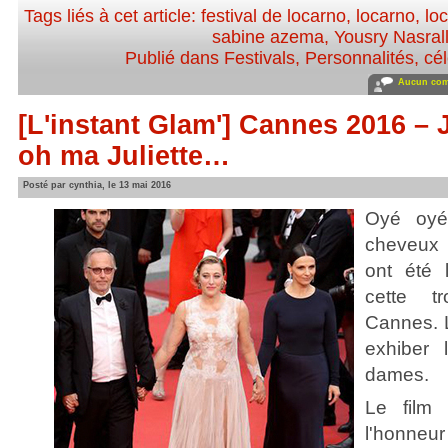
Tags liés à cet article:
festival de locarno
,
locarno
,
lo
sabine azema
,
Yousry Nasral
Publié dans
Festivals
,
Personnalités, cél
Aucun com
[L'instant Glam'] Cannes 2016 – J
oh ma Juliette…
Posté par cynthia, le 13 mai 2016
Oyé oyé 
cheveux 
ont été 
cette t
Cannes. L
exhiber 
dames.
Le film
l'honneur