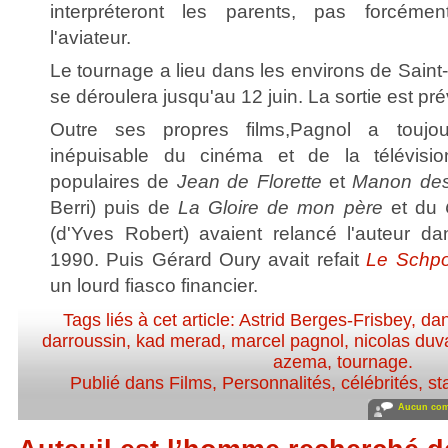
interpréteront les parents, pas forcéme
l'aviateur.
Le tournage a lieu dans les environs de Sain
se déroulera jusqu'au 12 juin. La sortie est pré
Outre ses propres films,Pagnol a toujo
inépuisable du cinéma et de la télévisi
populaires de
Jean de Florette
et
Manon des
Berri) puis de
La Gloire de mon père
et du
(d'Yves Robert) avaient relancé l'auteur d
1990. Puis Gérard Oury avait refait
Le Schpo
un lourd fiasco financier.
Tags liés à cet article:
Astrid Berges-Frisbey
,
dan
darroussin
,
kad merad
,
marcel pagnol
,
nicolas duv
azema
,
tournage
.
Publié dans
Films
,
Personnalités, célébrités, st
Aucun com