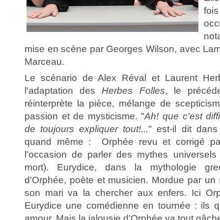
foi
occ
no
mise en scène par Georges Wilson, avec Lam
Marceau.
Le scénario de Alex Réval et Laurent Herb
l'adaptation des
Herbes Folles
, le précéd
réinterprète la pièce, mélange de sceptici
passion et de mysticisme. "
Ah! que c'est diffi
de toujours expliquer tout!...
" est-il dit dan
quand même : Orphée revu et corrigé par
l'occasion de parler des mythes universels (
mort). Eurydice, dans la mythologie grec
d'Orphée, poète et musicien. Mordue par un s
son mari va la chercher aux enfers. Ici Orp
Eurydice une comédienne en tournée : ils qui
amour. Mais la jalousie d'Orphée va tout gâche