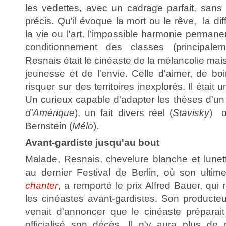
les vedettes, avec un cadrage parfait, sans
précis. Qu'il évoque la mort ou le rêve, la di
la vie ou l'art, l'impossible harmonie perman
conditionnement des classes (principalem
Resnais était le cinéaste de la mélancolie mais 
jeunesse et de l'envie. Celle d'aimer, de bo
risquer sur des territoires inexplorés. Il était 
Un curieux capable d'adapter les thèses d'un 
d'Amérique
), un fait divers réel (
Stavisky
) o
Bernstein (
Mélo
).
Avant-gardiste jusqu'au bout
Malade, Resnais, chevelure blanche et lunett
au dernier Festival de Berlin, où son ultim
chanter
, a remporté le prix Alfred Bauer, qui
les cinéastes avant-gardistes. Son producteu
venait d'annoncer que le cinéaste préparait
officialisé son décès. Il n'y aura plus de p