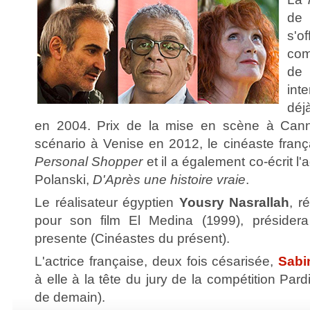
de 
s'o
com
de
int
déj
en 2004. Prix de la mise en scène à Cann
scénario à Venise en 2012, le cinéaste françai
Personal Shopper
et il a également co-écrit l
Polanski,
D'Après une histoire vraie
.
Le réalisateur égyptien
Yousry Nasrallah
, r
pour son film El Medina (1999), présidera 
presente (Cinéastes du présent).
L'actrice française, deux fois césarisée,
Sabi
à elle à la tête du jury de la compétition Par
de demain).