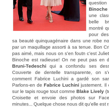
questi
Binoche
une clas
belle b
montré qu
pour des
sa beauté quinquagénaire dans une robe noir
par un maquillage assorti à sa tenue. Bon Cri
pas aimé, mais nous on s'en foutn c'est Juliet
Binoche est radieuse! On ne peut pas en d
Bruni-Tedeschi
qui a confondu ses dess
Couverte de dentelle transparente, on 
comment Fabrice Luchini a gardé son sang
Parlons-en de
Fabrice Luchini
justement. Il 
sur le tapis rouge tout comme
Blake Lively
(t
Croisette et envoie des photos sur Fac
minutes... Quelque chose nous dit qu'elle est ra