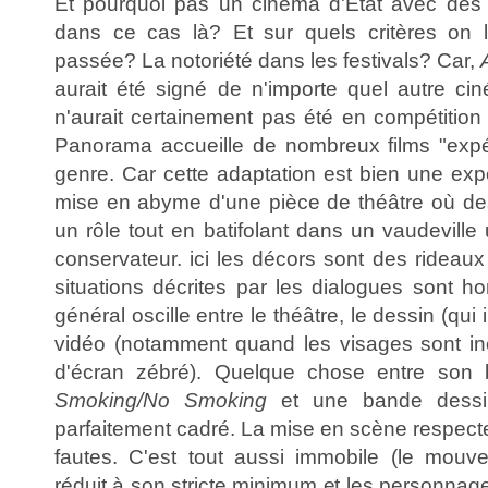
Et pourquoi pas un cinéma d'Etat avec des ré
dans ce cas là? Et sur quels critères on l
passée? La notoriété dans les festivals? Car,
aurait été signé de n'importe quel autre cin
n'aurait certainement pas été en compétition à
Panorama accueille de nombreux films "exp
genre. Car cette adaptation est bien une exp
mise en abyme d'une pièce de théâtre où de
un rôle tout en batifolant dans un vaudeville
conservateur. ici les décors sont des rideaux 
situations décrites par les dialogues sont h
général oscille entre le théâtre, le dessin (qui i
vidéo (notamment quand les visages sont in
d'écran zébré). Quelque chose entre son b
Smoking/No Smoking
et une bande dessin
parfaitement cadré. La mise en scène respec
fautes. C'est tout aussi immobile (le mou
réduit à son stricte minimum et les personnage