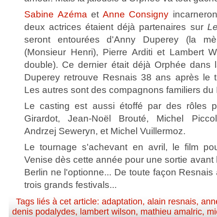
Sabine Azéma
et
Anne Consigny
incarneron
deux actrices étaient déjà partenaires sur
Le
seront entourées d'Anny Duperey (la mè
(Monsieur Henri), Pierre Arditi et Lambert 
double). Ce dernier était déjà Orphée dans 
Duperey retrouve Resnais 38 ans après le
Les autres sont des compagnons familiers du 
Le casting est aussi étoffé par des rôles pl
Girardot, Jean-Noël Brouté, Michel Picco
Andrzej Seweryn, et Michel Vuillermoz.
Le tournage s'achevant en avril, le film pou
Venise dès cette année pour une sortie avant 
Berlin ne l'optionne... De toute façon Resnais
trois grands festivals...
Tags liés à cet article:
adaptation
,
alain resnais
,
ann
denis podalydes
,
lambert wilson
,
mathieu amalric
,
mi