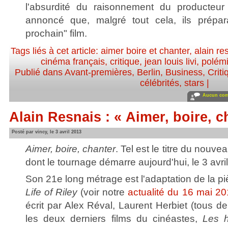
l'absurdité du raisonnement du producteur 
annoncé que, malgré tout cela, ils prépa
prochain" film.
Tags liés à cet article:
aimer boire et chanter
,
alain re
cinéma français
,
critique
,
jean louis livi
,
polém
Publié dans
Avant-premières
,
Berlin
,
Business
,
Criti
célébrités, stars
|
Aucun com
Alain Resnais : « Aimer, boire, ch
Posté par vincy, le 3 avril 2013
Aimer, boire, chanter
. Tel est le titre du nouvea
dont le tournage démarre aujourd'hui, le 3 avril
Son 21e long métrage est l'adaptation de la p
Life of Riley
(voir notre
actualité du 16 mai 2
écrit par Alex Réval, Laurent Herbiet (tous d
les deux derniers films du cinéastes,
Les h