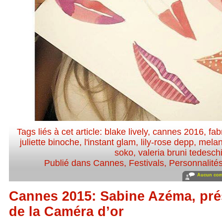
Tags liés à cet article:
blake lively
,
cannes 2016
,
fab
juliette binoche
,
l'instant glam
,
lily-rose depp
,
melan
soko
,
valeria bruni tedesch
Publié dans
Cannes
,
Festivals
,
Personnalités
Aucun com
Cannes 2015: Sabine Azéma, pré
de la Caméra d’or