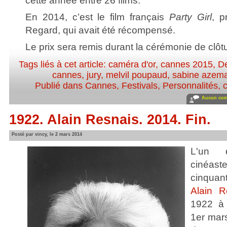
cette année entre 26 films.
En 2014, c’est le film français
Party Girl
, p
Regard, qui avait été récompensé.
Le prix sera remis durant la cérémonie de clôtu
Tags liés à cet article:
caméra d'or
,
cannes 2015
,
De
cannes
,
jury
,
melvil poupaud
,
sabine azem
Publié dans
Cannes
,
Festivals
,
Personnalités, c
Aucun com
1922. Alain Resnais. 2014. Fin.
Posté par vincy, le 2 mars 2014
L'un 
cinéas
cinquan
Alain R
1922 à 
1er mars