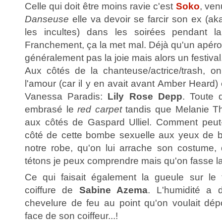
Celle qui doit être moins ravie c'est
Soko
, ven
Danseuse
elle va devoir se farcir son ex (ak
les incultes) dans les soirées pendant la 
Franchement, ça la met mal. Déjà qu'un apéro
généralement pas la joie mais alors un festival.
Aux côtés de la chanteuse/actrice/trash, on
l'amour (car il y en avait avant Amber Heard
Vanessa Paradis:
Lily Rose Depp
. Toute 
embrasé le
red carpet
tandis que Melanie Thi
aux côtés de Gaspard Ulliel. Comment peut-
côté de cette bombe sexuelle aux yeux de b
notre robe, qu'on lui arrache son costume,
tétons je peux comprendre mais qu'on fasse l
Ce qui faisait également la gueule sur le t
coiffure de
Sabine Azema
. L'humidité a 
chevelure de feu au point qu'on voulait dé
face de son coiffeur...!