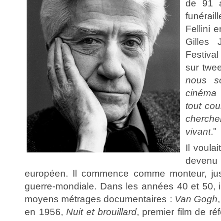
de 91 
funérai
Fellini e
Gilles 
Festiva
sur twee
nous s
cinéma 
tout cou
chercher
vivant
."
Il voula
devenu 
européen. Il commence comme monteur, jus
guerre-mondiale. Dans les années 40 et 50, il
moyens métrages documentaires :
Van Gogh
en 1956,
Nuit et brouillard
, premier film de r