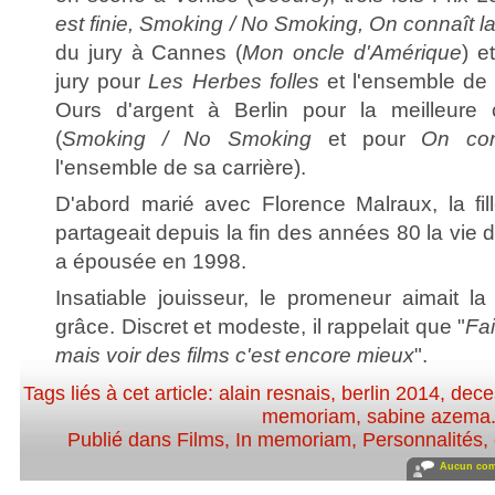
est finie, Smoking / No Smoking, On connaît 
du jury à Cannes (
Mon oncle d'Amérique
) e
jury pour
Les Herbes folles
et l'ensemble de
Ours d'argent à Berlin pour la meilleure co
(
Smoking / No Smoking
et pour
On con
l'ensemble de sa carrière).
D'abord marié avec Florence Malraux, la fill
partageait depuis la fin des années 80 la vie 
a épousée en 1998.
Insatiable jouisseur, le promeneur aimait la 
grâce. Discret et modeste, il rappelait que "
Fai
mais voir des films c'est encore mieux
".
Tags liés à cet article:
alain resnais
,
berlin 2014
,
dece
memoriam
,
sabine azema
Publié dans
Films
,
In memoriam
,
Personnalités, 
Aucun com