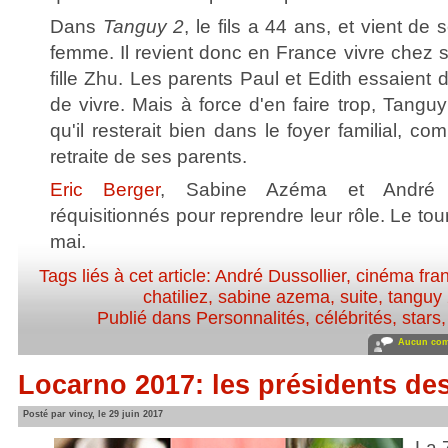
Dans
Tanguy 2
, le fils a 44 ans, et vient de 
femme. Il revient donc en France vivre chez 
fille Zhu. Les parents Paul et Edith essaient 
de vivre. Mais à force d'en faire trop, Tang
qu'il resterait bien dans le foyer familial, co
retraite de ses parents.
Eric Berger
, Sabine Azéma et André D
réquisitionnés pour reprendre leur rôle. Le t
mai.
Tags liés à cet article:
André Dussollier
,
cinéma fra
chatiliez
,
sabine azema
,
suite
,
tanguy
Publié dans
Personnalités, célébrités, stars
Aucun com
Locarno 2017: les présidents des
Posté par vincy, le 29 juin 2017
La 