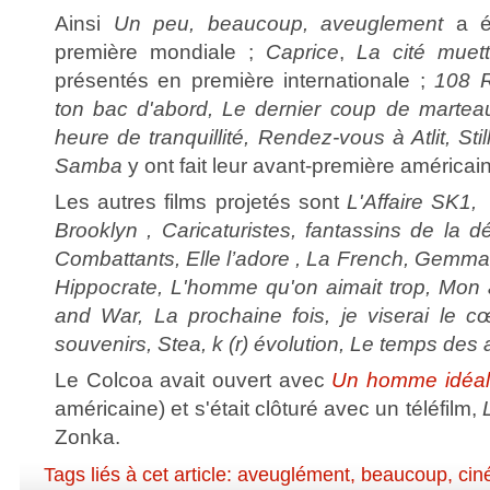
Ainsi
Un peu, beaucoup, aveuglement
a ét
première mondiale ;
Caprice
,
La cité muet
présentés en première internationale ;
108 
ton bac d'abord, Le dernier coup de martea
heure de tranquillité, Rendez-vous à Atlit, Sti
Samba
y ont fait leur avant-première américai
Les autres films projetés sont
L'Affaire SK1,
Brooklyn , Caricaturistes, fantassins de la d
Combattants, Elle l’adore , La French, Gemma 
Hippocrate, L'homme qu'on aimait trop, Mon 
and War, La prochaine fois, je viserai le 
souvenirs, Stea, k (r) évolution, Le temps des 
Le Colcoa avait ouvert avec
Un homme idéal
américaine) et s'était clôturé avec un téléfilm,
Zonka.
Tags liés à cet article:
aveuglément
,
beaucoup
,
cin