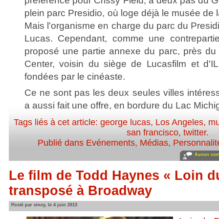
préférence pour Crissy Field, à deux pas du 
plein parc Presidio, où loge déjà le musée de 
Mais l'organisme en charge du parc du Presidio
Lucas. Cependant, comme une contrepartie,
proposé une partie annexe du parc, près du L
Center, voisin du siège de Lucasfilm et d'I
fondées par le cinéaste.
Ce ne sont pas les deux seules villes intére
a aussi fait une offre, en bordure du Lac Michi
Tags liés à cet article:
george lucas
,
Los Angeles
,
m
san francisco
,
twitter
.
Publié dans
Evénements
,
Médias
,
Personnalité
Aucun com
Le film de Todd Haynes « Loin d
transposé à Broadway
Posté par vincy, le 4 juin 2013