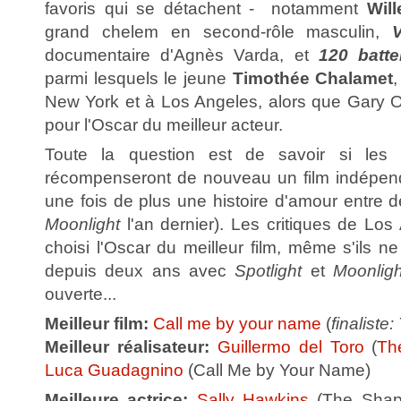
favoris qui se détachent - notamment
Wil
grand chelem en second-rôle masculin,
V
documentaire d'Agnès Varda, et
120 batt
parmi lesquels le jeune
Timothée Chalamet
New York et à Los Angeles, alors que Gary O
pour l'Oscar du meilleur acteur.
Toute la question est de savoir si les
récompenseront de nouveau un film indépenda
une fois de plus une histoire d'amour entr
Moonlight
l'an dernier). Les critiques de Los
choisi l'Oscar du meilleur film, même s'ils 
depuis deux ans avec
Spotlight
et
Moonligh
ouverte...
Meilleur film:
Call me by your name
(
finaliste
Meilleur réalisateur:
Guillermo del Toro
(
Th
Luca Guadagnino
(Call Me by Your Name)
Meilleure actrice:
Sally Hawkins
(The Shap