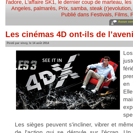
l'adore
,
L'affaire SK1
,
le dernier coup de marteau
,
les
Angeles
,
palmarès
,
Prix
,
samba
,
steak (r)evolution
Publié dans
Festivals
,
Films
,
P
Aucun com
Les cinémas 4D ont-ils de l’aven
Posté par vincy, le 14 août 2014
Los
jus
fér
pre
en 
Ell
ma
ex
spe
Les sièges peuvent s'incliner, vibrer et mêm
de l'action qui se déroule sur l'écran. 