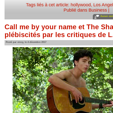
Tags liés à cet article:
hollywood
,
Los Ange
Publié dans
Business
|
Aucun com
Call me by your name et The Sha
plébiscités par les critiques de L
Posté par vincy, le 4 décembre 2017