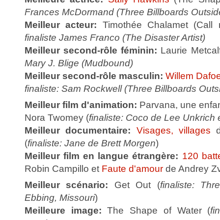
Frances McDormand (Three Billboards Outside
Meilleur acteur:
Timothée Chalamet (Call
finaliste James Franco (The Disaster Artist)
Meilleur second-rôle féminin:
Laurie Metcalf
Mary J. Blige (Mudbound)
Meilleur second-rôle masculin:
Willem Dafo
finaliste: Sam Rockwell (Three Billboards Outs
Meilleur film d'animation:
Parvana, une enfa
Nora Twomey (
finaliste: Coco de Lee Unkrich 
Meilleur documentaire:
Visages, villages
d
(
finaliste: Jane de Brett Morgen
)
Meilleur film en langue étrangère:
120 batt
Robin Campillo et
Faute d'amour
de Andrey Zv
Meilleur scénario:
Get Out (
finaliste: Th
Ebbing, Missouri
)
Meilleure image:
The Shape of Water (
fi