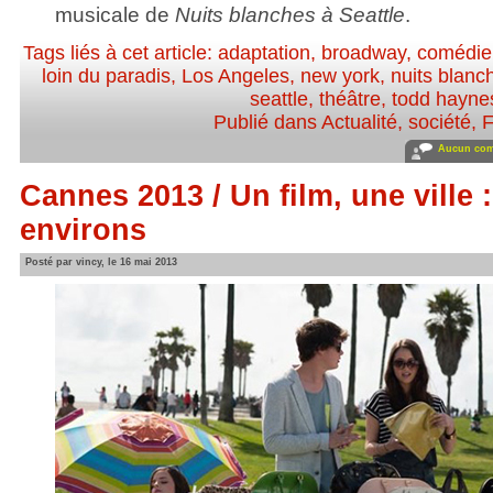
musicale de
Nuits blanches à Seattle
.
Tags liés à cet article:
adaptation
,
broadway
,
comédie
loin du paradis
,
Los Angeles
,
new york
,
nuits blanc
seattle
,
théâtre
,
todd hayne
Publié dans
Actualité, société
,
F
Aucun com
Cannes 2013 / Un film, une ville :
environs
Posté par vincy, le 16 mai 2013