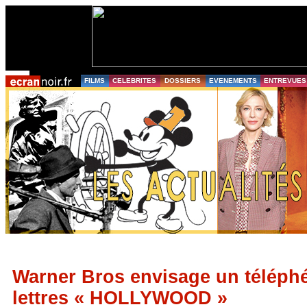
FILMS
CELEBRITES
DOSSIERS
EVENEMENTS
ENTREVUES
Warner Bros envisage un téléphé
lettres « HOLLYWOOD »