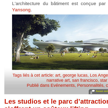
L'architecture du bâtiment est conçue par
Yansong
.
Tags liés à cet article:
art
,
george lucas
,
Los Ange
narrative art
,
san francisco
,
star
Publié dans
Evénements
,
Personnalités, c
Aucun com
Les studios et le parc d’attracti