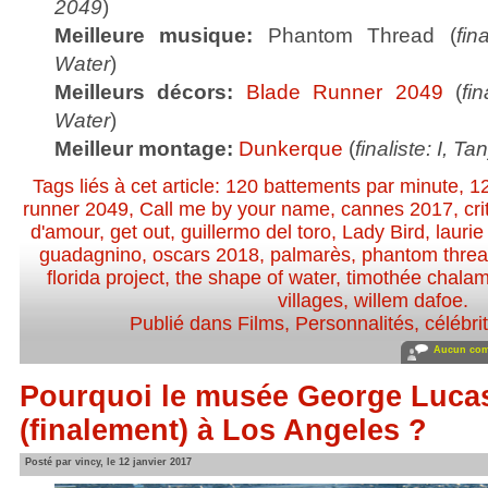
2049
)
Meilleure musique:
Phantom Thread (
fin
Water
)
Meilleurs décors:
Blade Runner 2049
(
fi
Water
)
Meilleur montage:
Dunkerque
(
finaliste: I, Ta
Tags liés à cet article:
120 battements par minute
,
1
runner 2049
,
Call me by your name
,
cannes 2017
,
cr
d'amour
,
get out
,
guillermo del toro
,
Lady Bird
,
laurie
guadagnino
,
oscars 2018
,
palmarès
,
phantom thre
florida project
,
the shape of water
,
timothée chalam
villages
,
willem dafoe
.
Publié dans
Films
,
Personnalités, célébrit
Aucun com
Pourquoi le musée George Luca
(finalement) à Los Angeles ?
Posté par vincy, le 12 janvier 2017