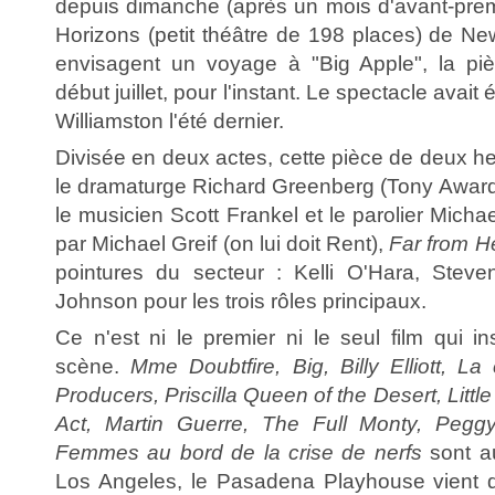
depuis dimanche (après un mois d'avant-prem
Horizons (petit théâtre de 198 places) de Ne
envisagent un voyage à "Big Apple", la piè
début juillet, pour l'instant. Le spectacle avait
Williamston l'été dernier.
Divisée en deux actes, cette pièce de deux h
le dramaturge Richard Greenberg (Tony Award
le musicien Scott Frankel et le parolier Micha
par Michael Greif (on lui doit Rent),
Far from 
pointures du secteur : Kelli O'Hara, Steve
Johnson pour les trois rôles principaux.
Ce n'est ni le premier ni le seul film qui i
scène.
Mme Doubtfire, Big, Billy Elliott, L
Producers, Priscilla Queen of the Desert, Littl
Act, Martin Guerre, The Full Monty, Pegg
Femmes au bord de la crise de nerfs
sont au
Los Angeles, le Pasadena Playhouse vient d