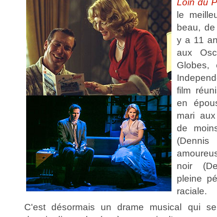
Loin du P
le meille
beau, de 
y a 11 a
aux Osc
Globes, 
Independ
film réun
en épou
mari aux
de moin
(Dennis
amoureu
noir (D
pleine p
raciale.
C'est désormais un drame musical qui se 