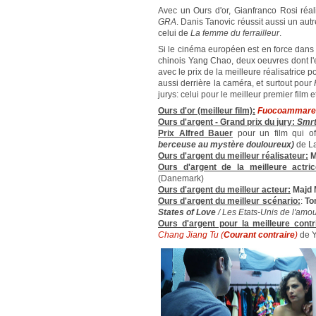
Avec un Ours d'or, Gianfranco Rosi réa
GRA
. Danis Tanovic réussit aussi un aut
celui de
La femme du ferrailleur
.
Si le cinéma européen est en force dans 
chinois Yang Chao, deux oeuvres dont l'e
avec le prix de la meilleure réalisatric
aussi derrière la caméra, et surtout pour
jurys: celui pour le meilleur premier film 
Ours d'or (meilleur film):
Fuocoammare
Ours d'argent - Grand prix du jury:
Smrt
Prix Alfred Bauer
pour un film qui of
berceuse au mystère douloureux)
de La
Ours d'argent du meilleur réalisateur:
M
Ours d'argent de la meilleure actric
(Danemark)
Ours d'argent du meilleur acteur:
Majd 
Ours d'argent du meilleur scénario:
:
To
States of Love
/ Les Etats-Unis de l'amou
Ours d'argent pour la meilleure contri
Chang Jiang Tu (
Courant contraire
)
de Y