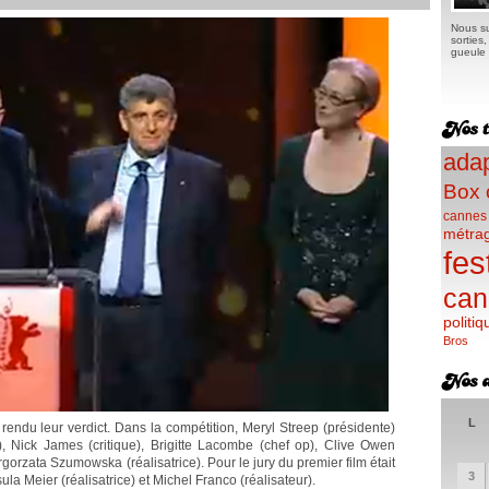
Nous su
sorties
gueule e
adap
Box 
cannes
métra
fes
can
politiq
Bros
L
rendu leur verdict. Dans la compétition, Meryl Streep (présidente)
), Nick James (critique), Brigitte Lacombe (chef op), Clive Owen
gorzata Szumowska (réalisatrice). Pour le jury du premier film était
3
la Meier (réalisatrice) et Michel Franco (réalisateur).