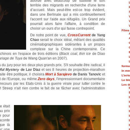
aborde avec beaucoup de subtilité le sort
terrible des migrants en recherche d'une terre
d’accueil. Mais peut-être est-ce trop évident,
dans une Berlinale qui a mis continuellement
l'accent sur l'aide aux réfugiés. Un Grand prix
pourrait alors faire l'affaire, à condition de
choisir un ours d'or qui fasse contrepoint.
Films
De notre point de vue,
CrossCurrent
de Yang
Chao
serait le choix idéal, mêlant des qualités
cinématographiques sidérantes à un propos
complexe sur la Chine contemporaine. Ce
 chinois en l'espace de trois éditions (
Black coal, thin ice
de Diao
riage de Tuya
de Wang Quan'an en 2007).
 du jury pour les deux plus grands prix. S'il souhaite être radical, il
forma
wful Mystery
de Lav Diaz
et ses 8 heures de projection-marathon
In m
ite être politique, il choisira
Mort à Sarajevo
de Danis Tanovic
et
L'actu
et de l'Europe, ou même
Zero days
, l'impressionnant documentaire
Le bl
recours par les Etats-Unis à la guerre virale pour lutter contre le
Les d
 Streep n'ait rien contre le fait de se fâcher avec l'administration
née
était
au prix
e pour
aconte
que là
vec une