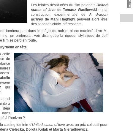
Les teintes désaturées du film polonais
United
states of love
de Tomasz Wasilewski
ou la
construction expérimentale de
A dragon
arrives
de Mani Haghighi
peuvent alors être
des seconds choix intéressants.
y ne tombera pas dans le piège du noir et blanc maniéré d'Ivo M.
limite, on préférerait voir distinguée la rigueur stylistique de Jeff
e film se perd en route.
e Dyrholm en tête
ns
cette
nce de
alance
naires
nsen-
sabelle
mmune
m
, qui
e.
e-aussi
inte à
a déjà
e dans
lé à l'horizon ?
du casting féminin d'
United states of love
avec un prix collectif pour
alena Cielecka, Dorota Kolak et Marta Nieradkiewicz
.