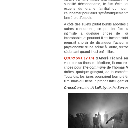
subtilité déconcertante, le film évite t
écueils du drame familial qui tou
cauchemar pour aller systématiquement v
lumière et l'espoir.
A côté des sujets plutôt lourds abordés 
autres concurrents, ce premier film tu
intimiste a quelque chose de l'ou
improbable, et pourtant il est incontestab
pourrait choisir de distinguer l'acte
physionomie d'une scène à l'autre, recroq
séduisant quand il est enfin libre.
Quand on a 17 ans
d'André Téchiné
se
vaut par sa finesse d'écriture, là encor
chose pour
The commune
de Thomas V
drôles, quoique grinçant, de la compéti
Toutefois, les jurés pourraient leur préfé
film, mais qui tient un propos intelligent 
CrossCurrent
et
A Lullaby to the Sorro