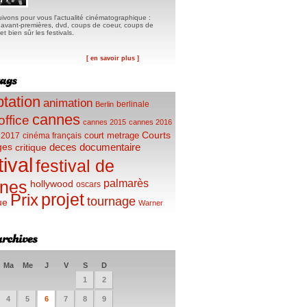
ivons pour vous l'actualité cinématographique :
, avant-premières, dvd, coups de coeur, coups de
t bien sûr les festivals.
[ en savoir plus ]
tation
animation
berlinale
Berlin
cannes
office
cannes 2015
cannes 2016
Courts
court metrage
 2017
cinéma français
ges
deces
documentaire
critique
tival
festival de
palmarès
nes
hollywood
oscars
projet
Prix
tournage
ue
Warner
Ma
Me
J
V
S
D
1
2
4
5
6
7
8
9