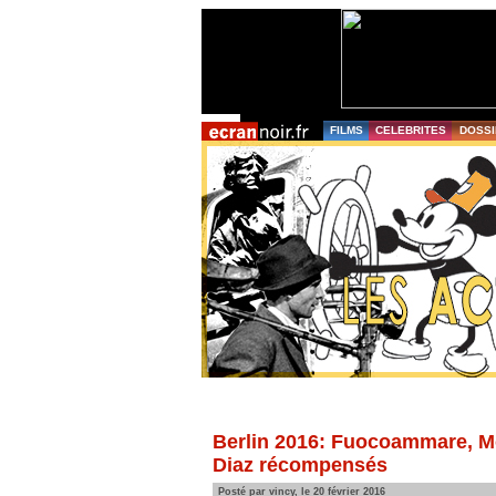
FILMS
CELEBRITES
DOSSI
Berlin 2016: Fuocoammare, Mo
Diaz récompensés
Posté par vincy, le 20 février 2016