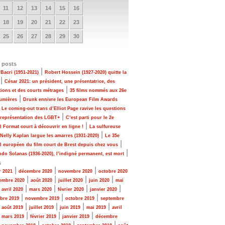
11
12
13
14
15
16
18
19
20
21
22
23
25
26
27
28
29
30
 posts
|
Bacri (1951-2021)
Robert Hossein (1927-2020) quitte la
|
César 2021: un président, une présentatrice, des
|
tions et des courts métrages
35 films nommés aux 26e
|
Lumières
Drunk ennivre les European Film Awards
|
Le coming-out trans d’Elliot Page ravive les questions
|
 représentation des LGBT+
C’est parti pour le 2e
|
al Format court à découvrir en ligne !
La sulfureuse
|
 Nelly Kaplan largue les amarres (1931-2020)
Le 35e
|
al européen du film court de Brest depuis chez vous
|
do Solanas (1936-2020), l’indigné permanent, est mort
s
|
|
|
r 2021
décembre 2020
novembre 2020
octobre 2020
|
|
|
|
embre 2020
août 2020
juillet 2020
juin 2020
mai
|
|
|
|
|
avril 2020
mars 2020
février 2020
janvier 2020
|
|
|
bre 2019
novembre 2019
octobre 2019
septembre
|
|
|
|
|
août 2019
juillet 2019
juin 2019
mai 2019
avril
|
|
|
|
mars 2019
février 2019
janvier 2019
décembre
|
|
|
|