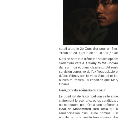
serait alors le 2e Ours d'or pour un film
Yi'nan en 2014) et le 3e en 10 ans (
Le ma
Mais ce sont loin d'être les seules options
s'orientera vers
A Lullaby to the Sorro
dans un noir et blanc classieux. S'il souha
sa vision corrosive de l'ex-Yougoslavie 
d'Alex Gibney sur le virus Stuxnet et le 
nucléaire iranien... A condition que Meryl
Obama.
Hedi
, prix du scénario du coeur
Le point fort de la compétition cette an
clairement le scénario, et les candidats 
ne manquent pas. On a une préférenc
Hedi
de Mohammed Ben Attia
qui r
l'émancipation d'un jeune homme jus
étouffé par une famille trop aimante. A