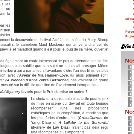
ous les
rne au
ers la
Médi
par les
nisien
Person
tsider
Proje
lement la découverte du festival. A défaut du scénario, Meryl Streep
ur masculin, le caméléon Majd Mastoura qui arrive à changer de
uevillé et maladroit quand il est sous le joug de sa mère, ouvert et
Nos
rait également un choix intéressant de prix du scénario, tant le film
e toujours plus subtile que son sujet ne le laissait présager. Même
interberg
qui a par ailleurs l'avantage d'être l'un des films les plus
tion, avec
l'Avenir
de Mia Hansen-Love
, lui aussi joliment écrit.
rer
24 Wochen
d'Anne Zohra Berrached
, pas vraiment un grand
et mesuré sur la difficile question de l'avortement thérapeutique.
wful Mystery
favoris pour le Prix de mise en scène ?
Le choix sera sans doute plus facile pour le prix
de mise en scène qui devrait en toute logique
récompenser l'une des propositions
Nos
esthétiques de la compétition, à condition que
les plus fortes d'entre elles (
CrossCurrent
de
Yang Chao
et
A Lullaby to the Sorrowful
Mystery
de Lav Diaz
) n'aient pas déjà reçu
une récompense plus importante.