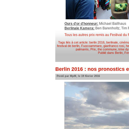
Ours d'or d'honneur:
Michael Ballhaus
Berlinale Kamera:
Ben Barenholtz, Tim R
Tous les autres prix remis au Festival du 
Tags liés à cet article:
berlin 2016
,
berlinale
,
cinéma 
festival de berlin
,
Fuocoammare
,
gianfranco rosi
,
he
palmarès
,
Prix
,
the commune
,
trine d
Publié dans
Berlin
,
Fes
Berlin 2016 : nos pronostics e
Posté par MpM, le 19 février 2016