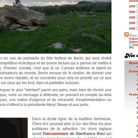
décem
2009
2009
2008
2008
2008
Flux 
S'abon
S'abon
ans en vue du palmarès du 66e festival de Berlin qui sera révélé
compétition éclectique et de bonne facture qui a permis de mettre à
Busin
s. Premier constat, c'est que là où Cannes entérine le talent en
Evén
éalisateurs du monde, Berlin essaye de le révéler, de donner une
 moins réputés, et se concentre pour cela en priorité sur ce que
ur ceux qui les font, stars et paillettes incluses.
stinguer le plus "méritant" parmi ses pairs, mais bien de choisir une
tique, voire un message à défendre, en prenant en compte au-delà
Festi
es, une notion d'urgence et de nécessité, d'expérimentation ou
ix s'offrent à la présidente Meryl Streep et aux jurés.
Dans la droite ligne de la tradition berlinoise,
l'Ours d'or pourrait aller à l'un des films les plus
politiques de la sélection. Un choix logique
serait
Fuocoammare
de Gianfranco Rosi
qui