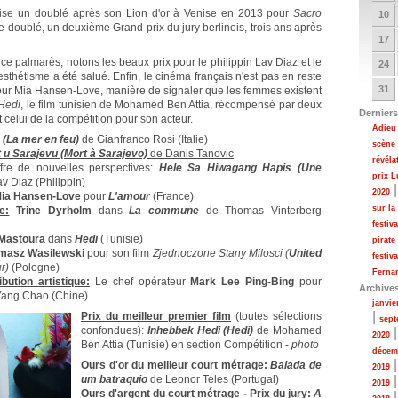
lise un doublé après son Lion d'or à Venise en 2013 pour
Sacro
10
re doublé, un deuxième Grand prix du jury berlinois, trois ans après
17
ce palmarès, notons les beaux prix pour le philippin Lav Diaz et le
24
sthétisme a été salué. Enfin, le cinéma français n'est pas en reste
31
e pour Mia Hansen-Love, manière de signaler que les femmes existent
Hedi
, le film tunisien de Mohamed Ben Attia, récompensé par deux
Derniers
et celui de la compétition pour son acteur.
Adieu 
(La mer en feu)
de Gianfranco Rosi (Italie)
scène
 u Sarajevu (Mort à Sarajevo)
de Danis Tanovic
révéla
fre de nouvelles perspectives:
Hele Sa Hiwagang Hapis (Une
prix 
v Diaz (Philippin)
2020
ia Hansen-Love
pour
L'amour
(France)
sur la
e:
Trine Dyrholm
dans
La commune
de Thomas Vinterberg
festiv
Mastoura
dans
Hedi
(Tunisie)
pirate
masz Wasilewski
pour son film
Zjednoczone Stany Milosci (
United
festiv
r)
(Pologne)
Fernan
bution artistique:
Le chef opérateur
Mark Lee Ping-Bing
pour
Archive
ang Chao (Chine)
janvie
|
Prix du meilleur premier film
(toutes sélections
sept
confondues):
Inhebbek Hedi (Hedi)
de Mohamed
2020
Ben Attia (Tunisie) en section Compétition -
photo
décem
Ours d'or du meilleur court métrage:
Balada de
2019
um batraquio
de Leonor Teles (Portugal)
2019
Ours d'argent du court métrage - Prix du jury:
A