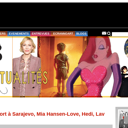
ERS
EVENEMENTS
ENTREVUES
ECRANNOART
BLOGS
rt à Sarajevo, Mia Hansen-Love, Hedi, Lav