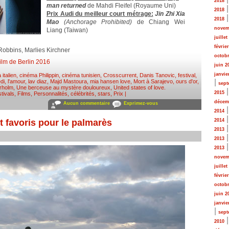
2018
man returned
de Mahdi Fleifel (Royaume Uni)
2018
Prix Audi du meilleur court métrage:
Jin Zhi Xia
2018
Mao
(Anchorage Prohibited)
de Chiang Wei
novem
Liang (Taiwan)
juillet
févrie
obbins, Marlies Kirchner
octobr
film de Berlin 2016
juin 2
janvie
italien
,
cinéma Philippin
,
cinéma tunisien
,
Crosscurrent
,
Danis Tanovic
,
festival
,
|
di
,
l'amour
,
lav diaz
,
Majd Mastoura
,
mia hansen love
,
Mort à Sarajevo
,
ours d'or
,
sept
yrholm
,
Une berceuse au mystère douloureux
,
United states of love
.
2015
tivals
,
Films
,
Personnalités, célébrités, stars
,
Prix
|
décem
Aucun commentaire
Exprimez-vous
2014
t favoris pour le palmarès
2014
2013
2013
2013
novem
juillet
févrie
octobr
juin 2
janvie
|
sept
2010