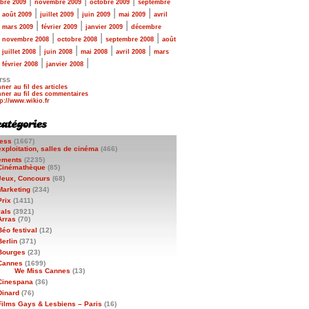
|
|
|
bre 2009
novembre 2009
octobre 2009
septembre
|
|
|
|
|
août 2009
juillet 2009
juin 2009
mai 2009
avril
|
|
|
|
mars 2009
février 2009
janvier 2009
décembre
|
|
|
|
novembre 2008
octobre 2008
septembre 2008
août
|
|
|
|
|
juillet 2008
juin 2008
mai 2008
avril 2008
mars
|
|
|
février 2008
janvier 2008
rss
ner au fil des articles
ner au fil des commentaires
ess
(1667)
exploitation, salles de cinéma
(466)
ements
(2235)
Cinémathèque
(85)
Jeux, Concours
(68)
Marketing
(234)
Prix
(1411)
vals
(3921)
Arras
(70)
Béo festival
(12)
Berlin
(371)
Bourges
(23)
Cannes
(1699)
We Miss Cannes
(13)
Cinespana
(36)
Dinard
(76)
Films Gays & Lesbiens – Paris
(16)