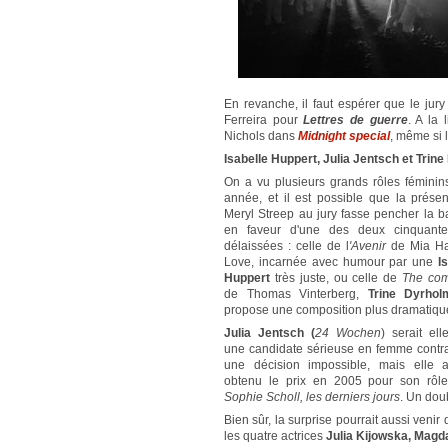
En revanche, il faut espérer que le jur
Ferreira pour
Lettres de guerre
. A la 
Nichols dans
Midnight special
, même si l
Isabelle Huppert, Julia Jentsch et Trin
On a vu plusieurs grands rôles fémini
année, et il est possible que la prése
Meryl Streep au jury fasse pencher la b
en faveur d'une des deux cinquante
délaissées : celle de l
'Avenir
de Mia Ha
Love, incarnée avec humour par une
I
Huppert
très juste, ou celle de
The co
de Thomas Vinterberg,
Trine Dyrhol
propose une composition plus dramatiqu
Julia Jentsch (
24 Wochen
) serait ell
une candidate sérieuse en femme contra
une décision impossible, mais elle 
obtenu le prix en 2005 pour son rôl
Sophie Scholl, les derniers jours
. Un doub
Bien sûr, la surprise pourrait aussi venir 
les quatre actrices
Julia Kijowska, Magd