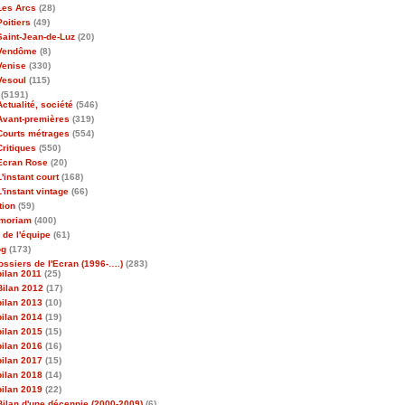
Les Arcs
(28)
Poitiers
(49)
Saint-Jean-de-Luz
(20)
Vendôme
(8)
Venise
(330)
Vesoul
(115)
(5191)
Actualité, société
(546)
Avant-premières
(319)
Courts métrages
(554)
Critiques
(550)
Ecran Rose
(20)
L'instant court
(168)
L'instant vintage
(66)
tion
(59)
emoriam
(400)
 de l'équipe
(61)
og
(173)
ossiers de l'Ecran (1996-….)
(283)
bilan 2011
(25)
Bilan 2012
(17)
bilan 2013
(10)
bilan 2014
(19)
bilan 2015
(15)
bilan 2016
(16)
bilan 2017
(15)
bilan 2018
(14)
bilan 2019
(22)
Bilan d'une décennie (2000-2009)
(6)