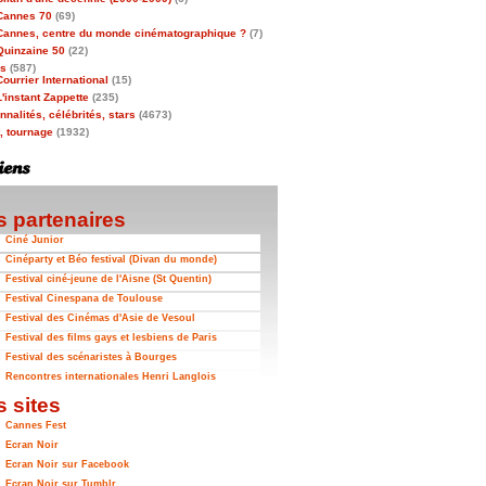
Cannes 70
(69)
Cannes, centre du monde cinématographique ?
(7)
Quinzaine 50
(22)
as
(587)
Courrier International
(15)
L'instant Zappette
(235)
nalités, célébrités, stars
(4673)
t, tournage
(1932)
 partenaires
Ciné Junior
Cinéparty et Béo festival (Divan du monde)
Festival ciné-jeune de l'Aisne (St Quentin)
Festival Cinespana de Toulouse
Festival des Cinémas d'Asie de Vesoul
Festival des films gays et lesbiens de Paris
Festival des scénaristes à Bourges
Rencontres internationales Henri Langlois
 sites
Cannes Fest
Ecran Noir
Ecran Noir sur Facebook
Ecran Noir sur Tumblr