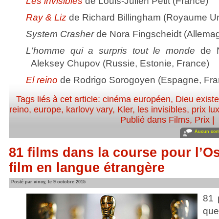
Les invisibles
de Louis-Julien Petit (France)
Ray & Liz
de Richard Billingham (Royaume Un
System Crasher
de Nora Fingscheidt (Allema
L'homme qui a surpris tout le monde
de N
Aleksey Chupov (Russie, Estonie, France)
El reino
de Rodrigo Sorogoyen (Espagne, Fra
Tags liés à cet article:
cinéma européen
,
Dieu exist
reino
,
europe
,
karlovy vary
,
Kler
,
les invisibles
,
prix lu
Publié dans
Films
,
Prix
|
Aucun com
81 films dans la course pour l’O
film en langue étrangère
Posté par vincy, le 9 octobre 2015
81 
que