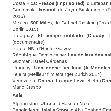
Costa Rica:
Presos (Imprisoned)
, d'Esteban
Guatemala:
Ixcanul
, de Jayro Bustamante (Pr
2015)
Mexico:
600 Miles
, de Gabriel Ripstein (Prix d
Berlin 2015)
Paraguay:
El tiempo nublado (Cloudy T
(documentaire)
Pérou:
NN
, d'Héctor Gálvez
République Dominicaine:
Les dollars des sa
Guzmán, Israel Cárdenas
Uruguay:
Una noche sin luna (A Moonles
Tejeira (Meilleur film étranger Zurich 2014)
Venezuela:
Dauna. Lo que lleva el río (Gon
Mario Crespo
Asie
Afghanistan:
Utopia
, d'Hassan Nazer
Bangladesh:
Jalal’s Story
, d'Abu Shahed Em