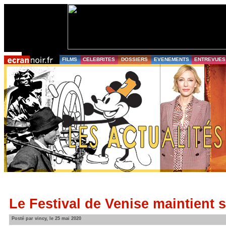
FILMS
CELEBRITES
DOSSIERS
EVENEMENTS
ENTREVUES
Le Festival de Venise maintient 
Posté par vincy, le 25 mai 2020