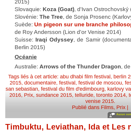
2015)
Slovaquie:
Koza (Goat)
, d'Ivan Ostrochovský 
Slovénie:
The Tree
, de Sonja Prosenc (Karlov
Suède:
Un pigeon sur une branche philosop
de Roy Andersson (Lion d'or Venise 2014)
Suisse:
Iraqi Odyssey
, de Samir (document
Berlin 2015)
Océanie
Australie:
Arrows of the Thunder Dragon
, d
Tags liés à cet article:
abu dhabi film festival
,
berlin 
2015
,
documentaire
,
festival
,
festival de moscou
,
fe
san sebastian
,
festival du film d'edimbourg
,
karlovy va
2016
,
Prix
,
sundance 2015
,
telluride
,
toronto 2014
,
venise 2015
.
Publié dans
Films
,
Prix
|
Aucun com
Timbuktu, Leviathan, Ida et Les