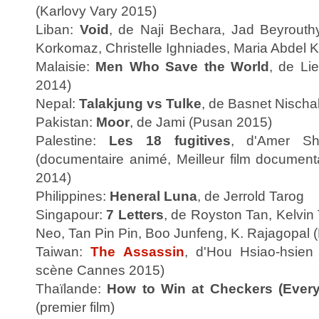
(Karlovy Vary 2015)
Liban:
Void
, de Naji Bechara, Jad Beyrouth
Korkomaz, Christelle Ighniades, Maria Abdel 
Malaisie:
Men Who Save the World
, de Li
2014)
Nepal:
Talakjung vs Tulke
, de Basnet Nischa
Pakistan:
Moor
, de Jami (Pusan 2015)
Palestine:
Les 18 fugitives
, d'Amer Sh
(documentaire animé, Meilleur film documen
2014)
Philippines:
Heneral Luna
, de Jerrold Tarog
Singapour:
7 Letters
, de Royston Tan, Kelvin
Neo, Tan Pin Pin, Boo Junfeng, K. Rajagopal
Taiwan:
The Assassin
, d'Hou Hsiao-hsien
scène Cannes 2015)
Thaïlande:
How to Win at Checkers (Every
(premier film)