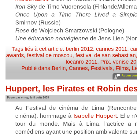
Iron Sky
de Timo Vuorensola (Finlande/Allema
Once Upon a Time There Lived a Simp
Smirnov (Russie)
Rose
de Wojciech Smarzowski (Pologne)
Une éducation norvégienne
de Jens Lien (No
Tags liés à cet article:
berlin 2012
,
cannes 2011
,
ca
awards
,
festival de moscou
,
festival de san sebastian
locanro 2011
,
Prix
,
venise 2
Publié dans
Berlin
,
Cannes
,
Festivals
,
Films
,
L
Aucun com
Huppert, les Pirates et Robin d
Posté par vincy, le 8 août 2009
Au Festival de cinéma de Lima (Rencontre 
cinéma), hommage à
Isabelle Huppert
. Elle n
tour du monde. Mais à Lima, l'actrice a r
comédiens ayant une position ambivalente sur 