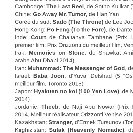
Cambodge:
The Last Reel
, de Sotho Kulikar 
Chine:
Go Away Mr. Tumor
, de Han Yan
Corée du sud:
Sado (The Throne)
de Lee Joo
Hong Kong:
Po Feng (To the Fore)
, de Dant
Inde:
Court
de Chaitanya Tamhane (Prix Lu
premier film, Prix Orizzonti du meilleur film, V
Irak:
Memories on Stone
, de Shawkat Amin
arabe Abu Dhabi 2014)
Iran:
Muhammad: The Messenger of God
, d
Israel:
Baba Joon
, d'Yuval Delshad (5 "Osc
meilleur film, Toronto 2015)
Japon:
Hyakuen no koi (100 Yen Love)
, de 
2014)
Jordanie:
Theeb
, de Naji Abu Nowar (Prix
2014, Meilleur réalisateur Orizzonti Venise 20
Kazakhstan:
Stranger
, d'Ermek Tursunov (To
Kirghizistan:
Sutak (Heavenly Nomadic)
, d