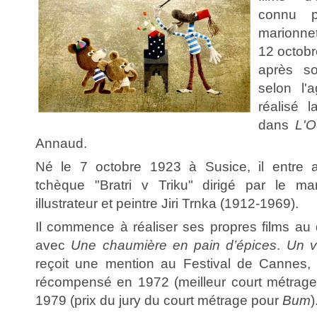
connu p
marionnet
12 octobr
après so
selon l'
réalisé 
dans
L'O
Annaud.
Né le 7 octobre 1923 à Susice, il entre a
tchèque "Bratri v Triku" dirigé par le mari
illustrateur et peintre Jiri Trnka (1912-1969).
Il commence à réaliser ses propres films a
avec
Une chaumière en pain d’épices
.
Un v
reçoit une mention au Festival de Cannes, 
récompensé en 1972 (meilleur court métrag
1979 (prix du jury du court métrage pour
Bum
)