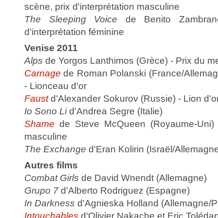
scène, prix d'interprétation masculine
The Sleeping Voice
de Benito Zambrano
d'interprétation féminine
Venise 2011
Alps
de Yorgos Lanthimos (Grèce) - Prix du me
Carnage
de Roman Polanski (France/Allema
- Lionceau d'or
Faust
d'Alexander Sokurov (Russie) - Lion d'o
Io Sono Li
d'Andrea Segre (Italie)
Shame
de Steve McQueen (Royaume-Uni) - P
masculine
The Exchange
d'Eran Kolirin (Israël/Allemagn
Autres films
Combat Girls
de David Wnendt (Allemagne)
Grupo 7
d'Alberto Rodriguez (Espagne)
In Darkness
d'Agnieska Holland (Allemagne/
Intouchables
d'Olivier Nakache et Eric Toléda