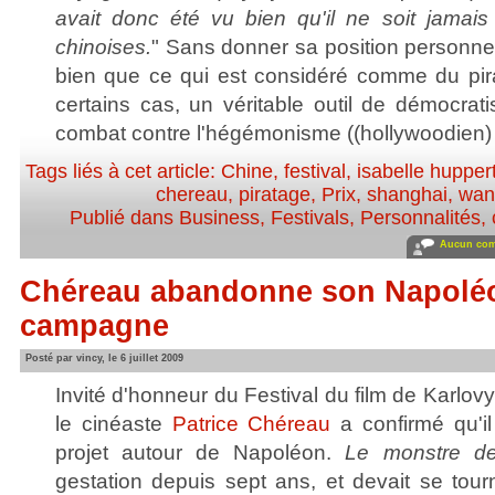
avait donc été vu bien qu'il ne soit jamais 
chinoises.
" Sans donner sa position personnell
bien que ce qui est considéré comme du pir
certains cas, un véritable outil de démocratis
combat contre l'hégémonisme ((hollywoodien) 
Tags liés à cet article:
Chine
,
festival
,
isabelle hupper
chereau
,
piratage
,
Prix
,
shanghai
,
wan
Publié dans
Business
,
Festivals
,
Personnalités, 
Aucun com
Chéreau abandonne son Napoléo
campagne
Posté par vincy, le 6 juillet 2009
Invité d'honneur du Festival du film de Karlov
le cinéaste
Patrice Chéreau
a confirmé qu'il
projet autour de Napoléon.
Le monstre d
gestation depuis sept ans, et devait se tourn