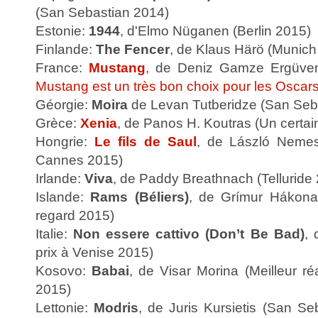
(San Sebastian 2014)
Estonie:
1944
, d'Elmo Nüganen (Berlin 2015)
Finlande:
The Fencer
, de Klaus Härö (Munich
France:
Mustang
, de Deniz Gamze Ergüven
Mustang est un très bon choix pour les Oscar
Géorgie:
Moira
de Levan Tutberidze (San Seb
Grèce:
Xenia
, de Panos H. Koutras (Un certai
Hongrie:
Le fils de Saul
, de László Nemes
Cannes 2015)
Irlande:
Viva
, de Paddy Breathnach (Telluride
Islande:
Rams (Béliers)
, de Grímur Hákonar
regard 2015)
Italie:
Non essere cattivo (Don’t Be Bad)
, 
prix à Venise 2015)
Kosovo:
Babai
, de Visar Morina (Meilleur ré
2015)
Lettonie:
Modris
, de Juris Kursietis (San Se