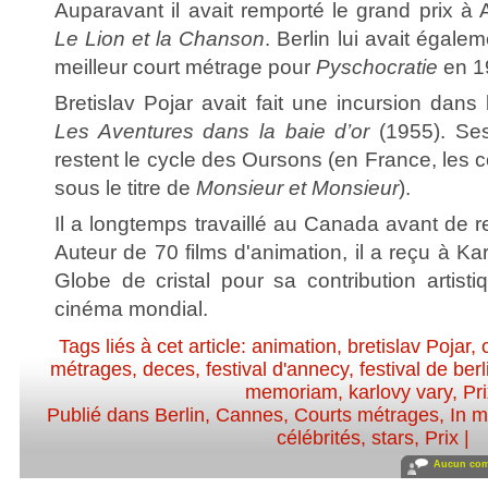
Auparavant il avait remporté le grand prix 
Le Lion et la Chanson
. Berlin lui avait égale
meilleur court métrage pour
Pyschocratie
en 1
Bretislav Pojar avait fait une incursion dan
Les Aventures dans la baie d’or
(1955). Se
restent le cycle des Oursons (en France, les c
sous le titre de
Monsieur et Monsieur
).
Il a longtemps travaillé au Canada avant de 
Auteur de 70 films d'animation, il a reçu à K
Globe de cristal pour sa contribution artist
cinéma mondial.
Tags liés à cet article:
animation
,
bretislav Pojar
,
métrages
,
deces
,
festival d'annecy
,
festival de berl
memoriam
,
karlovy vary
,
Pr
Publié dans
Berlin
,
Cannes
,
Courts métrages
,
In 
célébrités, stars
,
Prix
|
Aucun com