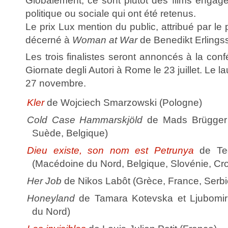
Globalement, ce sont plutôt des films engagé
politique ou sociale qui ont été retenus.
Le prix Lux mention du public, attribué par le
décerné à
Woman at War
de Benedikt Erlingss
Les trois finalistes seront annoncés à la co
Giornate degli Autori à Rome le 23 juillet. Le l
27 novembre.
Kler
de Wojciech Smarzowski (Pologne)
Cold Case Hammarskjöld
de Mads Brügger 
Suède, Belgique)
Dieu existe, son nom est Petrunya
de Teo
(Macédoine du Nord, Belgique, Slovénie, Cro
Her Job
de Nikos Labôt (Grèce, France, Serbi
Honeyland
de Tamara Kotevska et Ljubomir
du Nord)