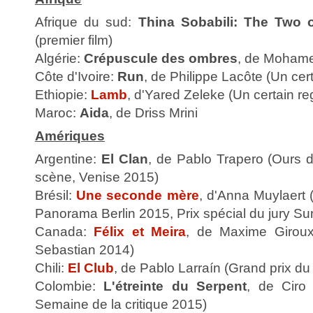
Afrique du sud:
Thina Sobabili: The Two 
(premier film)
Algérie:
Crépuscule des ombres
, de Moham
Côte d'Ivoire:
Run
, de Philippe Lacôte (Un cer
Ethiopie:
Lamb
, d'Yared Zeleke (Un certain r
Maroc:
Aida
, de Driss Mrini
Amériques
Argentine:
El Clan
, de Pablo Trapero (Ours d
scène, Venise 2015)
Brésil:
Une seconde mère
, d'Anna Muylaert (
Panorama Berlin 2015, Prix spécial du jury S
Canada:
Félix et Meira
, de Maxime Giroux
Sebastian 2014)
Chili:
El Club
, de Pablo Larraín (Grand prix du 
Colombie:
L'étreinte du Serpent
, de Ciro
Semaine de la critique 2015)