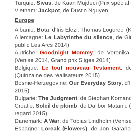
Turquie:
Sivas
, de Kaan Müjdeci (Prix spécial
Vietnam:
Jackpot
, de Dustin Nguyen
Europe
Albanie:
Bota
, d'Iris Elezi, Thomas Logoreci 
Allemagne:
Le Labyrinthe du silence
, de Giu
public Les Arcs 2014)
Autriche:
Goodnight Mommy
, de Veronika
(Venise 2014, Grand prix Sitges 2014)
Belgique:
Le tout nouveau Testament
, d
(Quinzaine des réalisateurs 2015)
Bosnie-Herzegovine:
Our Everyday Story
, d
2015)
Bulgarie:
The Judgment
, de Stephan Koman
Croatie:
Soleil de plomb
, de Dalibor Matanic (
regard 2015)
Danemark:
A War
, de Tobias Lindholm (Venis
Espagne:
Loreak (Flowers)
, de Jon Garaño