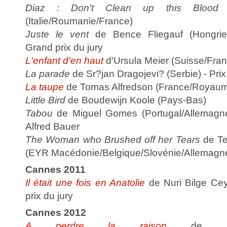
Diaz : Don't Clean up this Blood
d
(Italie/Roumanie/France)
Juste le vent
de Bence Fliegauf (Hongrie/
Grand prix du jury
L'enfant d'en haut
d'Ursula Meier (Suisse/Franc
La parade
de Sr?jan Dragojevi? (Serbie) - Pri
La taupe
de Tomas Alfredson (France/Royaum
Little Bird
de Boudewijn Koole (Pays-Bas)
Tabou
de Miguel Gomes (Portugal/Allemagne/
Alfred Bauer
The Woman who Brushed off her Tears
de Te
(EYR Macédonie/Belgique/Slovénie/Allemagn
Cannes 2011
Il était une fois en Anatolie
de Nuri Bilge Cey
prix du jury
Cannes 2012
A perdre la raison
de Joa