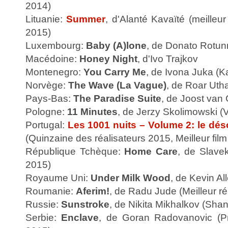
2014)
Lituanie:
Summer
, d'Alanté Kavaïté (meilleu
2015)
Luxembourg:
Baby (A)lone
, de Donato Rotu
Macédoine:
Honey Night
, d'Ivo Trajkov
Montenegro:
You Carry Me
, de Ivona Juka (K
Norvège:
The Wave (La Vague)
, de Roar Uth
Pays-Bas:
The Paradise Suite
, de Joost van 
Pologne:
11 Minutes
, de Jerzy Skolimowski (
Portugal:
Les 1001 nuits – Volume 2: le dés
(Quinzaine des réalisateurs 2015, Meilleur fi
République Tchèque:
Home Care
, de Slave
2015)
Royaume Uni:
Under Milk Wood
, de Kevin A
Roumanie:
Aferim!
, de Radu Jude (Meilleur ré
Russie:
Sunstroke
, de Nikita Mikhalkov (Sha
Serbie:
Enclave
, de Goran Radovanovic (P