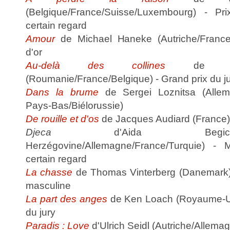
(Belgique/France/Suisse/Luxembourg) - Prix
certain regard
Amour
de Michael Haneke (Autriche/France
d'or
Au-delà des collines
de Cris
(Roumanie/France/Belgique) - Grand prix du j
Dans la brume
de Sergei Loznitsa (Allema
Pays-Bas/Biélorussie)
De rouille et d'os
de Jacques Audiard (France)
Djeca
d'Aida Begic
Herzégovine/Allemagne/France/Turquie) - 
certain regard
La chasse
de Thomas Vinterberg (Danemark) - 
masculine
La part des anges
de Ken Loach (Royaume-Uni/
du jury
Paradis : Love
d'Ulrich Seidl (Autriche/Allema