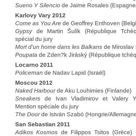
Sueno Y Silencio
de Jaime Rosales (Espagne
Karlovy Vary 2012
Come as You Are
de Geoffrey Enthoven (Belgiq
Gypsy
de Martin Šulík (République Tchèqu
spécial du jury
Mort d'un home dans les Balkans
de Miroslav 
Poupata
de Zden?k Jiráský (République tchè
Locarno 2011
Policeman
de Nadav Lapid (Israël)
Moscou 2012
Naked Harbour
de Aku Louhimies (Finlande)
Sneakers
de Ivan Vladimirov et Valery Yo
Mention spéciale du jury
The Door
de István Szabó (Hongrie/Allemagn
San Sebastian 2011
Adikos Kosmos
de Filippos Tsitos (Grèce) 