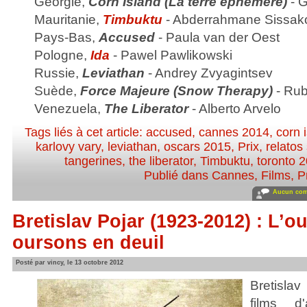
Géorgie,
Corn Island (La terre éphémère)
- G
Mauritanie,
Timbuktu
- Abderrahmane Sissak
Pays-Bas,
Accused
- Paula van der Oest
Pologne,
Ida
- Pawel Pawlikowski
Russie,
Leviathan
- Andrey Zvyagintsev
Suède,
Force Majeure (Snow Therapy)
- Rub
Venezuela,
The Liberator
- Alberto Arvelo
Tags liés à cet article:
accused
,
cannes 2014
,
corn 
karlovy vary
,
leviathan
,
oscars 2015
,
Prix
,
relatos
tangerines
,
the liberator
,
Timbuktu
,
toronto 
Publié dans
Cannes
,
Films
,
P
Aucun com
Bretislav Pojar (1923-2012) : L’ou
oursons en deuil
Posté par vincy, le 13 octobre 2012
Bretislav
films d