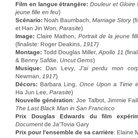
Film en langue étrangère:
Douleur et Gloire
(
jeune fille en feu
)
Scénario:
Noah Baumbach,
Marriage Story
(f
et Han Jin Won,
Parasite
)
Image:
Claire Mathon,
Portrait de la jeune fil
(finaliste: Roger Deakins,
1917)
Montage:
Todd Douglas Miller,
Apollo 11
(fina
& Benny Safdie,
Uncut Gems
)
Musique:
Dan Levy,
J'ai perdu mon cor
Newman,
1917
)
Décors:
Barbara Ling,
Once Upon a Time i
Ha Jun Lee,
Parasite
)
Nouvelle génération
: Joe Talbot, Jimmie Fai
The Last Black Man in San Francisco
Prix Douglas Edwards du film expéri
Document
de Ja’Tovia Gary
Prix pour l'ensemble de sa carrière
: Elaine