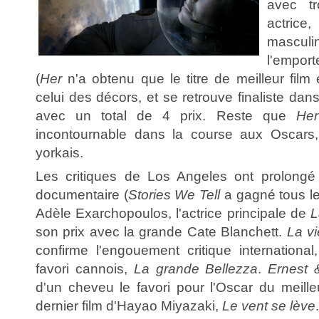
avec tr
actri
masculin
l'empo
(
Her
n'a obtenu que le titre de meilleur film
celui des décors, et se retrouve finaliste dan
avec un total de 4 prix. Reste que
Her
incontournable dans la course aux Oscars
yorkais.
Les critiques de Los Angeles ont prolongé
documentaire (
Stories We Tell
a gagné tous le
Adèle Exarchopoulos, l'actrice principale de
L
son prix avec la grande Cate Blanchett.
La vi
confirme l'engouement critique international
favori cannois,
La grande Bellezza
.
Ernest 
d'un cheveu le favori pour l'Oscar du meilleu
dernier film d'Hayao Miyazaki,
Le vent se lève
.