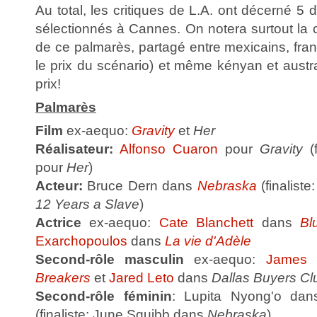
Au total, les critiques de L.A. ont décerné 5 
sélectionnés à Cannes. On notera surtout la 
de ce palmarès, partagé entre mexicains, fran
le prix du scénario) et même kényan et austra
prix!
Palmarès
Film
ex-aequo:
Gravity
et
Her
Réalisateur:
Alfonso Cuaron
pour
Gravity
(f
pour
Her
)
Acteur:
Bruce Dern dans
Nebraska
(finaliste
12 Years a Slave
)
Actrice
ex-aequo:
Cate Blanchett
dans
Bl
Exarchopoulos
dans
La vie d'Adèle
Second-rôle masculin
ex-aequo:
James 
Breakers
et
Jared Leto
dans
Dallas Buyers Cl
Second-rôle féminin
: Lupita Nyong'o da
(finaliste: June Squibb dans
Nebraska
)