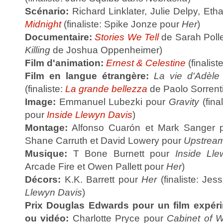
Scénario:
Richard Linklater, Julie Delpy, E
Midnight
(finaliste: Spike Jonze pour
Her
)
Documentaire:
Stories We Tell
de Sarah Polley
Killing
de Joshua Oppenheimer)
Film d'animation:
Ernest & Celestine
(finalist
Film en langue étrangère:
La vie d'Adèle
(finaliste:
La grande bellezza
de Paolo Sorrent
Image:
Emmanuel Lubezki pour
Gravity
(fina
pour
Inside Llewyn Davis
)
Montage:
Alfonso Cuarón et Mark Sanger
Shane Carruth et David Lowery pour
Upstream
Musique:
T Bone Burnett pour
Inside Ll
Arcade Fire et Owen Pallett pour
Her
)
Décors:
K.K. Barrett pour
Her
(finaliste: Je
Llewyn Davis
)
Prix Douglas Edwards pour un film expéri
ou vidéo:
Charlotte Pryce pour
Cabinet of 