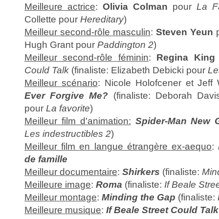
Meilleure actrice
:
Olivia Colman
pour
La F
Collette pour
Hereditary
)
Meilleur second-rôle masculin
:
Steven Yeun
Hugh Grant pour
Paddington 2
)
Meilleur second-rôle féminin
:
Regina King
Could Talk
(finaliste: Elizabeth Debicki pour
Le
Meilleur scénario
: Nicole Holofcener et Jeff
Ever Forgive Me?
(finaliste: Deborah Da
pour
La favorite
)
Meilleur film d'animation:
Spider-Man New G
Les indestructibles 2
)
Meilleur film en langue étrangère ex-aequo
:
de famille
Meilleur documentaire
:
Shirkers
(finaliste:
Min
Meilleure image
:
Roma
(finaliste:
If Beale Stre
Meilleur montage
:
Minding the Gap
(finaliste:
Meilleure musique
:
If Beale Street Could Talk