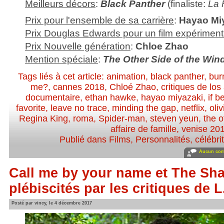
Meilleurs décors
:
Black Panther
(finaliste:
La 
Prix pour l'ensemble de sa carrière
:
Hayao Mi
Prix Douglas Edwards pour un film expériment
Prix Nouvelle génération
:
Chloe Zhao
Mention spéciale
:
The Other Side of the Win
Tags liés à cet article:
animation
,
black panther
,
bur
me?
,
cannes 2018
,
Chloé Zhao
,
critiques de los
documentaire
,
ethan hawke
,
hayao miyazaki
,
if b
favorite
,
leave no trace
,
minding the gap
,
netflix
,
oli
Regina King
,
roma
,
Spider-man
,
steven yeun
,
the o
affaire de famille
,
venise 20
Publié dans
Films
,
Personnalités, célébrit
Aucun com
Call me by your name et The Sha
plébiscités par les critiques de L
Posté par vincy, le 4 décembre 2017