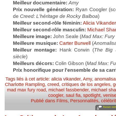
Meilleur documentaire:
Amy
Prix nouvelle génération:
Ryan Coogler (scén
de
Creed: L'héritage de Rocky Balboa
)
Meilleur second-rôle féminin:
Alicia Vikander
Meilleur second-rôle masculin:
Michael Sha
Meilleure image:
John Seale (
Mad Max: Fury
Meilleure musique:
Carter Burwell
(
Anomalisa
Meilleur montage:
Hank Corwin (
The Big 
siècle
)
Meilleurs décors:
Colin Gibson (
Mad Max: Fu
Prix honorifique pour l'ensemble de sa carr
Tags liés à cet article:
alicia vikander
,
Amy
,
anomalisa
Charlotte Rampling
,
creed
,
critiques de los angeles
,
g
mad max fury road
,
michael fassbender
,
michael sh
coogler
,
saul fia
,
spotlight
,
venis
Publié dans
Films
,
Personnalités, célébrit
Aucun com