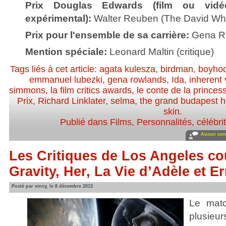
Prix Douglas Edwards (film ou vid
expérimental):
Walter Reuben (The David Whi
Prix pour l'ensemble de sa carrière:
Gena R
Mention spéciale:
Leonard Maltin (critique)
Tags liés à cet article:
agata kulesza
,
birdman
,
boyho
emmanuel lubezki
,
gena rowlands
,
Ida
,
inherent 
simmons
,
la film critics awards
,
le conte de la prince
Prix
,
Richard Linklater
,
selma
,
the grand budapest h
skin
.
Publié dans
Films
,
Personnalités, célébrit
Aucun com
Les Critiques de Los Angeles c
Gravity, Her, La Vie d’Adèle et E
Posté par vincy, le 8 décembre 2013
Le mat
plusieur