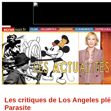
FILMS
CELEBRITES
DOSSIERS
EVENEMENTS
ENTREVUES
Les critiques de Los Angeles plé
Parasite