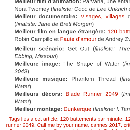
Meilleur film d'animation:
Parvana, une enfa
Nora Twomey (
finaliste: Coco de Lee Unkrich 
Meilleur documentaire:
Visages, villages
d
(
finaliste: Jane de Brett Morgen
)
Meilleur film en langue étrangère:
120 batt
Robin Campillo et
Faute d'amour
de Andrey Zv
Meilleur scénario:
Get Out (
finaliste: Th
Ebbing, Missouri
)
Meilleure image:
The Shape of Water (
fi
2049
)
Meilleure musique:
Phantom Thread (
fin
Water
)
Meilleurs décors:
Blade Runner 2049
(
fi
Water
)
Meilleur montage:
Dunkerque
(
finaliste: I, Ta
Tags liés à cet article:
120 battements par minute
,
1
runner 2049
,
Call me by your name
,
cannes 2017
,
cr