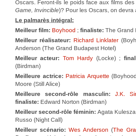
Oscars. Feront-ils le poids face aux films des 
Game, Invincible
)? Pour les Oscars, on devra a
Le palmarès intégral:
Meilleur film:
Boyhood
;
finaliste:
The Grand 
Meilleur réalisateur:
Richard Linklater
(Boyh
Anderson (The Grand Budapest Hotel)
Meilleur acteur:
Tom Hardy
(Locke) ;
fina
(Birdman)
Meilleure actrice:
Patricia Arquette
(Boyhood
Moore (Still Alice)
Meilleure second-rôle masculin:
J.K. S
finaliste:
Edward Norton (Birdman)
Meilleur second-rôle féminin:
Agata Kulesza 
Russo (Night Call)
Meilleur scénario:
Wes Anderson
(
The Gra