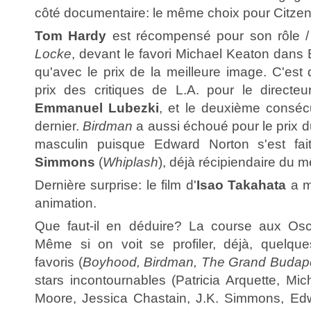
côté documentaire: le même choix pour Citzen
Tom Hardy
est récompensé pour son rôle 
Locke
, devant le favori Michael Keaton dans 
qu'avec le prix de la meilleure image. C'est d
prix des critiques de L.A. pour le directe
Emmanuel Lubezki
, et le deuxième conséc
dernier.
Birdman
a aussi échoué pour le prix d
masculin puisque Edward Norton s'est fa
Simmons
(
Whiplash
), déjà récipiendaire du 
Dernière surprise: le film d'
Isao Takahata
a m
animation.
Que faut-il en déduire? La course aux Osca
Même si on voit se profiler, déjà, quelque
favoris (
Boyhood, Birdman, The Grand Budape
stars incontournables (Patricia Arquette, Mi
Moore, Jessica Chastain, J.K. Simmons, Edw