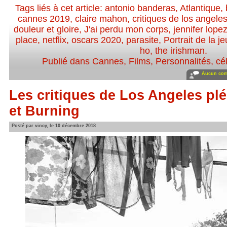
Tags liés à cet article:
antonio banderas
,
Atlantique
,
cannes 2019
,
claire mahon
,
critiques de los angele
douleur et gloire
,
J'ai perdu mon corps
,
jennifer lope
place
,
netflix
,
oscars 2020
,
parasite
,
Portrait de la je
ho
,
the irishman
.
Publié dans
Cannes
,
Films
,
Personnalités, cél
Aucun com
Les critiques de Los Angeles pl
et Burning
Posté par vincy, le 10 décembre 2018