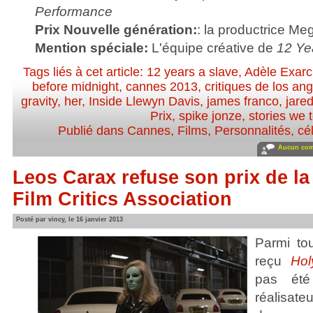
Performance
Prix Nouvelle génération:
: la productrice Me
Mention spéciale:
L'équipe créative de
12 Ye
Tags liés à cet article:
12 years a slave
,
Adèle Exar
before midnight
,
cannes 2013
,
critiques de los an
gravity
,
her
,
Inside Llewyn Davis
,
james franco
,
jared
Prix
,
spike jonze
,
stories we t
Publié dans
Cannes
,
Films
,
Personnalités, cél
Aucun com
Leos Carax refuse son prix de l
Film Critics Association
Posté par vincy, le 16 janvier 2013
Parmi to
reçu
Hol
pas ét
réalisate