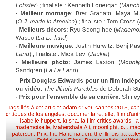
Lobster
) ; finaliste : Kenneth Lonergan (
Manche
-
Meilleur montage
: Bret Granato, Maya 
(
O.J. made in America
) ; finaliste : Tom Cross (
-
Meilleurs décors
: Ryu Seong-hee (
Mademoi
Wasco (
La La land
)
-
Meilleure musique
: Justin Hurwitz, Benj Pas
Land
) ; finaliste : Mica Levi (
Jackie
)
-
Meilleure photo
: James Laxton (
Moonli
Sandgren (
La La Land
)
-
Prix Douglas Edwards pour un film indép
ou vidéo
:
The Illinois Parables
de Deborah St
-
Prix pour l'ensemble de sa carrière
: Shirl
Tags liés à cet article:
adam driver
,
cannes 2015
,
can
critiques de los angeles
,
documentaire
,
elle
,
film d'an
isabelle huppert
,
krisha
,
la film critics awards
,
la
mademoiselle
,
Mahershala Ali
,
moonlight
,
o.j. ma
paterson
,
Prix
,
the Handmaiden
,
the illinois parable