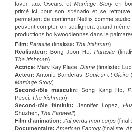
favori aux Oscars, et
Marriage Story
en bonn
primé ici pour son scénario et se retrouve f
permettent de confirmer Netflix comme studio 
peuvent compter, on soulignera quand même 
productions hollywoodiennes dans le palmarè
Film:
Parasite
(finaliste:
The Irishman
)
Réalisateur:
Bong Joon Ho,
Parasite
(final
The Irishman
)
Actrice:
Mary Kay Place,
Diane
(finaliste:: Lu
Acteur:
Antonio Banderas,
Douleur et Gloire
(
Marriage Story
)
Second-rôle masculin:
Song Kang Ho,
P
Pesci,
The Irishman
)
Second-rôle féminin:
Jennifer Lopez,
Hus
Shuzhen,
The Farewell
)
Film d'animation:
J'ai perdu mon corps
(finali
Documentaire:
American Factory
(finaliste:
Ap