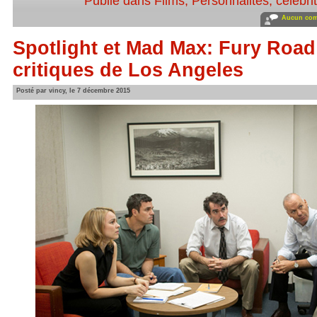
Publié dans
Films
,
Personnalités, célébrit
Aucun com
Spotlight et Mad Max: Fury Road
critiques de Los Angeles
Posté par vincy, le 7 décembre 2015