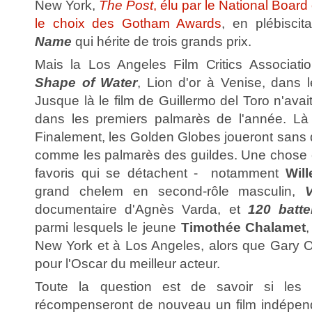
New York,
The Post
, élu par le National Board
le choix des Gotham Awards
, en plébiscit
Name
qui hérite de trois grands prix.
Mais la Los Angeles Film Critics Associati
Shape of Water
, Lion d'or à Venise, dans l
Jusque là le film de Guillermo del Toro n'av
dans les premiers palmarès de l'année. Là i
Finalement, les Golden Globes joueront sans do
comme les palmarès des guildes. Une chose es
favoris qui se détachent - notamment
Wil
grand chelem en second-rôle masculin,
V
documentaire d'Agnès Varda, et
120 batt
parmi lesquels le jeune
Timothée Chalamet
New York et à Los Angeles, alors que Gary O
pour l'Oscar du meilleur acteur.
Toute la question est de savoir si les
récompenseront de nouveau un film indépenda