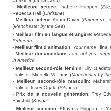
Chazelle (
La La Land
)
-
Meilleure actrice
: Isabelle Huppert (
Elle
Rebecca Hall (
Christine
)
-
Meilleur acteur
: Adam Driver (
Paterson
) ; 
(
Manchester by the Sea
)
-
Meilleur film en langue étrangère
:
Mademo
Erdmann
-
Meilleur film d'animation
:
Your name
; final
-
Meilleur documentaire
:
I am not your negr
in America
-
Meilleur second-rôle féminin
: Lily Gladsto
finaliste : Michelle Williams (
Manchester by th
-
Meilleur second-rôle masculin
: Mahersh
finaliste: Issey Ogata (
Silence
)
-
Prix de la nouvelle génération
: Trey Ed
Fairchild (
Krisha
°
-
Meilleur scénario
: Efthymis Filippou et Y