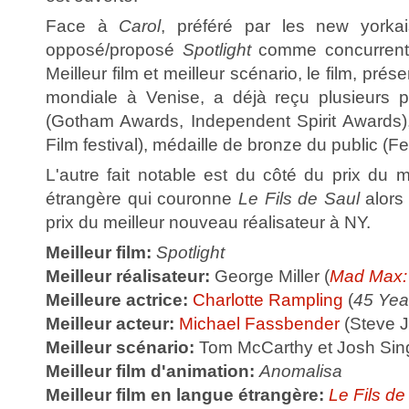
Face à
Carol
, préféré par les new yorkai
opposé/proposé
Spotlight
comme concurrent 
Meilleur film et meilleur scénario, le film, pré
mondiale à Venise, a déjà reçu plusieurs p
(Gotham Awards, Independent Spirit Awards)
Film festival), médaille de bronze du public (Fe
L'autre fait notable est du côté du prix du m
étrangère qui couronne
Le Fils de Saul
alors 
prix du meilleur nouveau réalisateur à NY.
Meilleur film:
Spotlight
Meilleur réalisateur:
George Miller (
Mad Max:
Meilleure actrice:
Charlotte Rampling
(
45 Yea
Meilleur acteur:
Michael Fassbender
(Steve J
Meilleur scénario:
Tom McCarthy et Josh Sing
Meilleur film d'animation:
Anomalisa
Meilleur film en langue étrangère:
Le Fils de