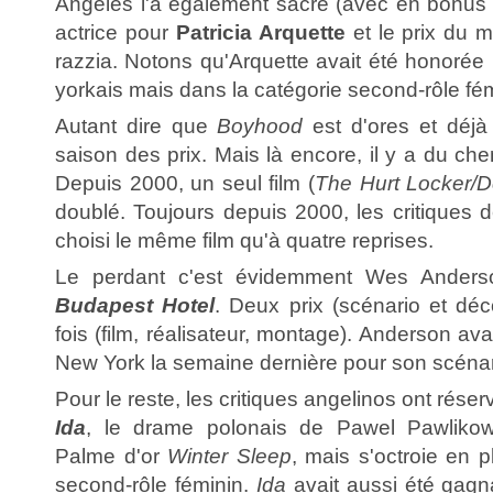
Angeles l'a également sacré (avec en bonus l
actrice pour
Patricia Arquette
et le prix du 
razzia. Notons qu'Arquette avait été honorée
yorkais mais dans la catégorie second-rôle fém
Autant dire que
Boyhood
est d'ores et déjà 
saison des prix. Mais là encore, il y a du ch
Depuis 2000, un seul film (
The Hurt Locker/
doublé. Toujours depuis 2000, les critiques 
choisi le même film qu'à quatre reprises.
Le perdant c'est évidemment Wes Ander
Budapest Hotel
. Deux prix (scénario et déco
fois (film, réalisateur, montage). Anderson ava
New York la semaine dernière pour son scénar
Pour le reste, les critiques angelinos ont rése
Ida
, le drame polonais de Pawel Pawlikows
Palme d'or
Winter Sleep
, mais s'octroie en p
second-rôle féminin.
Ida
avait aussi été gagn