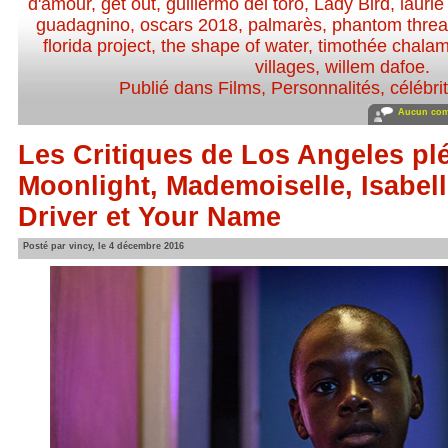
d'amour
,
get out
,
guillermo del toro
,
Lady Bird
,
laurie
guadagnino
,
oscars 2018
,
palmarès
,
phantom thre
florida project
,
the shape of water
,
timothée chalam
villages
,
willem dafoe
.
Publié dans
Films
,
Personnalités, célébrit
Aucun com
Les Critiques de Los Angeles plé
Moonlight, Mademoiselle, Isabel
Driver et Your Name
Posté par vincy, le 4 décembre 2016