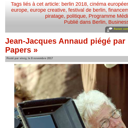
Tags liés à cet article:
berlin 2018
,
cinéma europée
europe
,
europe creative
,
festival de berlin
,
finance
piratage
,
politique
,
Programme Méd
Publié dans
Berlin
,
Busines
Aucun com
Jean-Jacques Annaud piégé par 
Papers »
Posté par vincy, le 8 novembre 2017