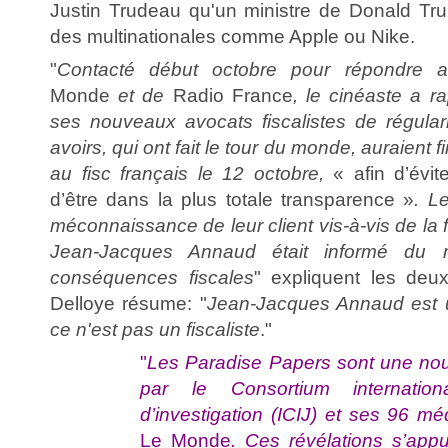
Justin Trudeau qu'un ministre de Donald T
des multinationales comme Apple ou Nike.
"
Contacté début octobre pour répondre au
Monde
et de
Radio France
, le cinéaste a 
ses nouveaux avocats fiscalistes de régulari
avoirs, qui ont fait le tour du monde, auraient 
au fisc français le 12 octobre,
« afin d’évit
d’être dans la plus totale transparence »
. L
méconnaissance de leur client vis-à-vis de la f
Jean-Jacques Annaud était informé du
conséquences fiscales
" expliquent les deu
Delloye résume: "
Jean-Jacques Annaud est 
ce n'est pas un fiscaliste
."
"
Les Paradise Papers sont une no
par le Consortium internation
d’investigation (ICIJ) et ses 96 mé
Le Monde
. Ces révélations s’appu