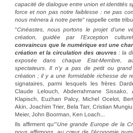
capacité de dialogue entre union et identités s
force et non pas notre faiblesse : ne pas co
nous mènera à notre perte
" rappelle cette tr
"
Cinéastes, nous portons le projet d’une v
création, guidée par l’Exception cultur
convaincus que le numérique est une cha
création et la circulation des œuvres
: la d
exposée dans chaque Etat-Membre, a
spectateurs. Il n’y a pas de petit ou gran
création ; il y a une formidable richesse de 
signataires, parmi lesquels les frères Dar
Claude Lelouch, Abderrahmane Sissako, 
Klapisch, Euzhan Palcy, Michel Ocelot, Bert
Akin, Joachim Trier, Bela Tarr, Cristian Mungiu
Meier, John Boorman, Ken Loach...
Ils affirment qu'"
Une grande Europe de la Cré
nous affirmons, au cœur de l’économie numé