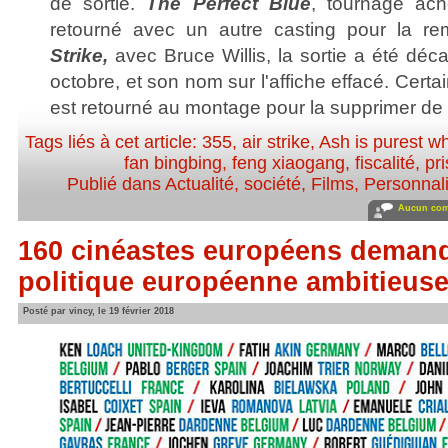
de sortie.
The Perfect Blue
, tournage ac
retourné avec un autre casting pour la r
Strike,
avec Bruce Willis, la sortie a été dé
octobre, et son nom sur l'affiche effacé. Certa
est retourné au montage pour la supprimer de 
Tags liés à cet article:
355
,
air strike
,
Ash is purest wh
fan bingbing
,
feng xiaogang
,
fiscalité
,
pr
Publié dans
Actualité, société
,
Films
,
Personnali
Aucun com
160 cinéastes européens deman
politique européenne ambitieuse 
Posté par vincy, le 19 février 2018