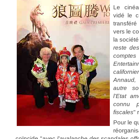
Le cinéa
vidé le 
transféré
vers le 
la sociét
reste des
compt
Entertain
californ
Annaud,
autre so
l’Etat a
connu p
fiscales
" 
Pour le qu
réorgani
coïncide "
avec l’avalanche des scandales offs