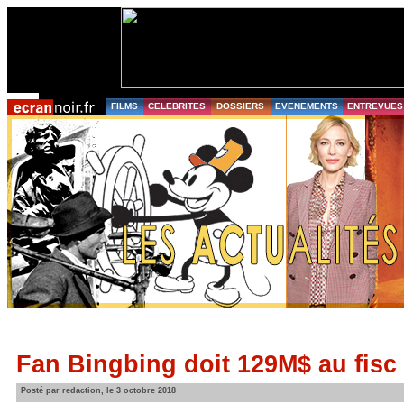
FILMS
CELEBRITES
DOSSIERS
EVENEMENTS
ENTREVUES
Fan Bingbing doit 129M$ au fisc
Posté par redaction, le 3 octobre 2018