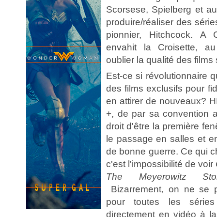
Scorsese, Spielberg et a
produire/réaliser des série
pionnier, Hitchcock. A
envahit la Croisette, au
oublier la qualité des films
Est-ce si révolutionnaire 
des films exclusifs pour f
en attirer de nouveaux? HB
+, de par sa convention av
droit d'être la première fen
le passage en salles et en
de bonne guerre. Ce qui ch
c'est l'impossibilité de voir
The Meyerowitz Stor
Bizarrement, on ne se p
pour toutes les série
directement en vidéo à l