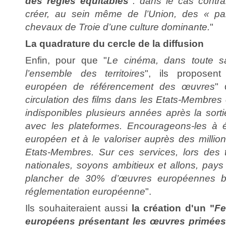
des règles équitables
: dans le cas contrai
créer, au sein même de l’Union, des « para
chevaux de Troie d’une culture dominante.
"
La quadrature du cercle de la diffusion
Enfin, pour que "
Le cinéma, dans toute sa d
l’ensemble des territoires
", ils proposent
européen de référencement des œuvres
" 
circulation des films dans les Etats-Membres 
indisponibles plusieurs années après la sortie 
avec les plateformes. Encourageons-les à éd
européen et à le valoriser auprès des millio
Etats-Membres. Sur ces services, lors des t
nationales, soyons ambitieux et allons, pays
plancher de 30% d’œuvres européennes bi
réglementation européenne
".
Ils souhaiteraient aussi
la création d'un "
Fe
européens présentant les œuvres primée