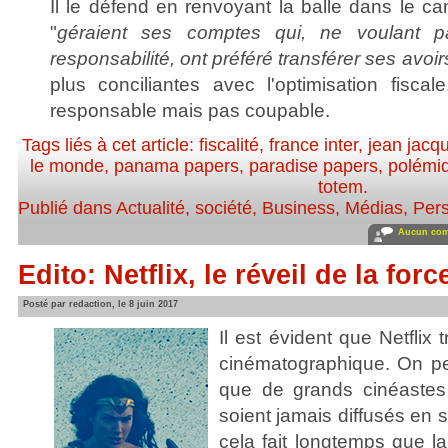
Il le défend en renvoyant la balle dans le c
"
géraient ses comptes qui, ne voulant p
responsabilité, ont préféré transférer ses avoir
plus conciliantes avec l'optimisation fisca
responsable mais pas coupable.
Tags liés à cet article:
fiscalité
,
france inter
,
jean jacq
le monde
,
panama papers
,
paradise papers
,
polémi
totem
.
Publié dans
Actualité, société
,
Business
,
Médias
,
Pers
Aucun com
Edito: Netflix, le réveil de la forc
Posté par redaction, le 8 juin 2017
Il est évident que Netflix
cinématographique. On pe
que de grands cinéastes
soient jamais diffusés en s
cela fait longtemps que la 