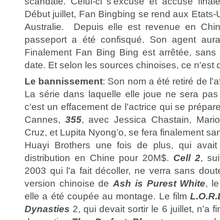
scandale. Celui-ci s'excuse et accuse fina
Début juillet, Fan Bingbing se rend aux Etats-
Australie. Depuis elle est revenue en Chine
passeport a été confisqué. Son agent aurait
Finalement Fan Bing Bing est arrêtée, sans
date. Et selon les sources chinoises, ce n'est q
Le bannissement
: Son nom a été retiré de l'af
La série dans laquelle elle joue ne sera pas
c'est un effacement de l'actrice qui se prépar
Cannes,
355
, avec Jessica Chastain, Mario
Cruz, et Lupita Nyong’o, se fera finalement sa
Huayi Brothers une fois de plus, qui avait
distribution en Chine pour 20M$.
Cell 2
, su
2003 qui l'a fait décoller, ne verra sans dout
version chinoise de
Ash is Purest White
, l
elle a été coupée au montage. Le film
L.O.R.
Dynasties
2, qui devait sortir le 6 juillet, n'a