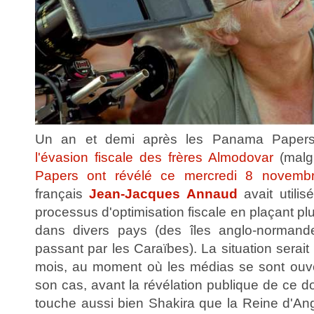
Un an et demi après les Panama Papers 
l'évasion fiscale des frères Almodovar
(malg
Papers ont révélé ce mercredi 8 novemb
français
Jean-Jacques Annaud
avait utilis
processus d'optimisation fiscale en plaçant plu
dans divers pays (des îles anglo-norma
passant par les Caraïbes). La situation serait
mois, au moment où les médias se sont ouve
son cas, avant la révélation publique de ce do
touche aussi bien Shakira que la Reine d'Ang