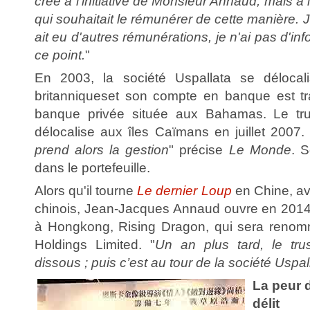
créé à l'initiative de Monsieur Annaud, mais à
qui souhaitait le rémunérer de cette manière. 
ait eu d'autres rémunérations, je n'ai pas d'in
ce point.
"
En 2003, la société Uspallata se délocal
britanniqueset son compte en banque est tr
banque privée située aux Bahamas. Le tr
délocalise aux îles Caïmans en juillet 2007. 
prend alors la gestion
" précise
Le Monde
. S
dans le portefeuille.
Alors qu'il tourne
Le dernier Loup
en Chine, av
chinois, Jean-Jacques Annaud ouvre en 2014
à Hongkong, Rising Dragon, qui sera renom
Holdings Limited. "
Un an plus tard, le tr
dissous ; puis c’est au tour de la société Uspal
La peur d
délit